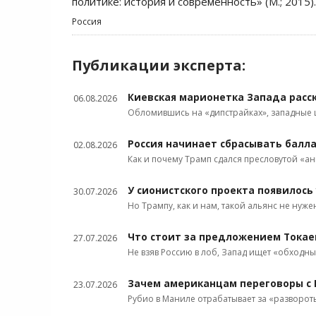
политике: история и современность» (М.; 2015).
Россия
Публикации эксперта:
Киевская марионетка Запада расс
06.08.2026
Обломившись на «дипстрайках», западные
Россия начинает сбрасывать балл
02.08.2026
Как и почему Трамп сдался пресловутой «а
У сионистского проекта появилось
30.07.2026
Но Трампу, как и нам, такой альянс не нуже
Что стоит за предложением Токае
27.07.2026
Не взяв Россию в лоб, Запад ищет «обходны
Зачем американцам переговоры с 
23.07.2026
Рубио в Маниле отрабатывает за «разворот