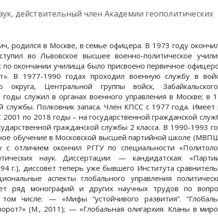
аук, действительный член Академии геополитических
ч, родился в Москве, в семье офицера. В 1973 году окончи
ступил во Львовское высшее военно-политическое учили
у; по окончании училища было присвоено первичное офицер
т». В 1977-1990 годах проходил военную службу в вой
го округа, Центральной группы войск, Забайкальског
 годы служил в органах военного управления в Москве; в 
й службы. Полковник запаса. Член КПСС с 1977 года. Имеет
 2001 по 2018 годы – на государственной гражданской служ
сударственной гражданской службы 2 класса. В 1990-1993 г
ное обучение в Московской высшей партийной школе (МВПШ
 с отличием окончил РГГУ по специальности «Политоло
итических наук. Диссертации: — кандидатская: «Парти
94 г.), диссовет теперь уже бывшего Института сравнител
циональные аспекты глобального управления политическ
меет ряд монографий и других научных трудов по вопро
том числе: — «Мифы “устойчивого развития”. “Глобаль
орот?» (М., 2011); — «Глобальная олигархия. Кланы в мир