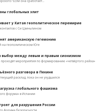
орского? Если она сработает…
аны глобальных элит
вает у Китая геополитическое перемирие
 контактов с Си Цзиньпином
онят американскую гегемонию
й на геополитическом Юге
и выбор между левым и правым сионизмом
» проходят мероприятия по формированию «четвёртого рейха»
рьёзного разговора в Пекине
текущий расклад, пока он не ухудшился
агрузка глобального фашизма
вого форума» в Испании
троят для разрушения России
ого форума безопасности