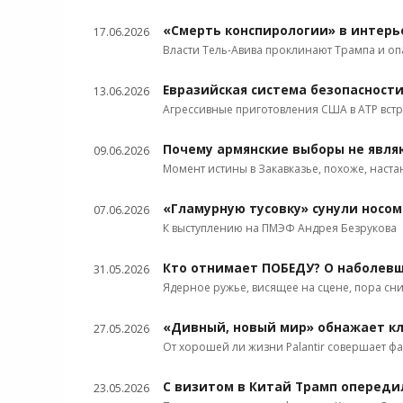
«Смерть конспирологии» в интерь
17.06.2026
Власти Тель-Авива проклинают Трампа и оп
Евразийская система безопасности
13.06.2026
Агрессивные приготовления США в АТР вст
Почему армянские выборы не явля
09.06.2026
Момент истины в Закавказье, похоже, наста
«Гламурную тусовку» сунули носом
07.06.2026
К выступлению на ПМЭФ Андрея Безрукова
Кто отнимает ПОБЕДУ? О наболевш
31.05.2026
Ядерное ружье, висящее на сцене, пора сни
«Дивный, новый мир» обнажает к
27.05.2026
От хорошей ли жизни Palantir совершает фа
С визитом в Китай Трамп опередил
23.05.2026