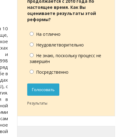
продолжается с 2010 года по
настоящее время. Как Вы
оцениваете результаты этой
реформы?
л 10
На отлично
ще,
ское
Неудовлетворительно
сках
о и
Не знаю, поскольку процесс не
1998
завершён
 ряд
Посредственно
бе в
одах
), с
Голосовать
гия.
и в
Результаты
ьной
ими
сам
ное
овой