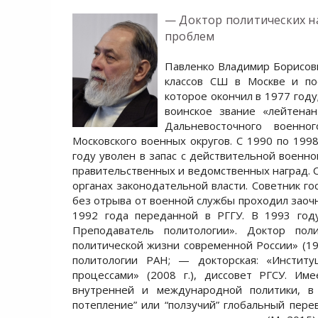
— Доктор политических н
проблем
Павленко Владимир Борисови
классов СШ в Москве и по
которое окончил в 1977 год
воинское звание «лейтенан
Дальневосточного военно
Московского военных округов. С 1990 по 1998
году уволен в запас с действительной военно
правительственных и ведомственных наград. С
органах законодательной власти. Советник го
без отрыва от военной службы проходил заоч
1992 года переданной в РГГУ. В 1993 году
Преподаватель политологии». Доктор пол
политической жизни современной России» (19
политологии РАН; — докторская: «Институ
процессами» (2008 г.), диссовет РГСУ. И
внутренней и международной политики, в 
потепление” или “ползучий” глобальный перев