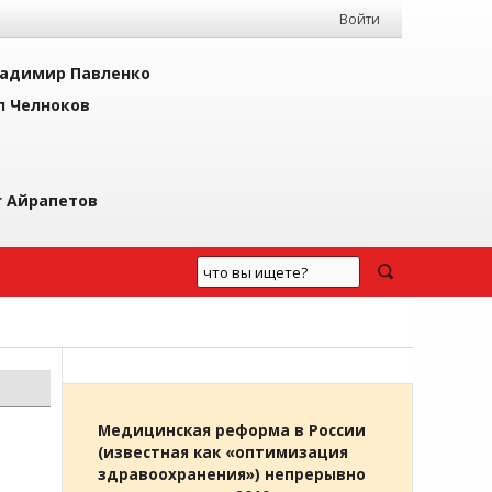
Войти
адимир Павленко
л Челноков
г Айрапетов
Медицинская реформа в России
(известная как «оптимизация
здравоохранения») непрерывно