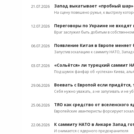
Запад выкатывает «пробный шар» 
21.07.2026
На сцену повешено ружье, к выстрелу котор
Переговоры по Украине не входят 
12.07.2026
Враг заслужил быть добитым в собственном
Появление Китая в Европе меняет 
06.07.2026
Запустив эскалацию к саммиту НАТО, Запад
«Сольётся» ли турецкий саммит Н
03.07.2026
Под шумок фанфар об «успехах» Киева, аль
Воевать с Европой если придётся,
29.06.2026
Себя нужно уважать, а не запугивать и не 
ТЯО как средство от вселенского 
25.06.2026
Европейские авантюристы форсируют эскал
К саммиту НАТО в Анкаре Запад г
22.06.2026
И снимается с ядерного предохранителя