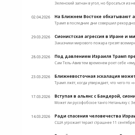
Зеленский загнан в угол, но бросаться из 
На Ближнем Востоке обкатывают 
02.04.2026
Трамп в последние дни совершил рекордно
Сионистская агрессия в Иране и м
29.03.2026
Заказчики мирового пожара грезят всеми
Под давлением Израиля Трамп пр
28.03.2026
Сам Тель-Авив тем временем роет себе «ям
Ближневосточная эскалация может
23.03.2026
Трамп лжёт, когда утверждает, что чего-то 
Вступая в альянс с Бандерой, сио
17.03.2026
Может ли русофобское танго Нетаньяху с З
Ради спасения человечества Изра
14.03.2026
США угрожает теракт страшнее 11 сентября