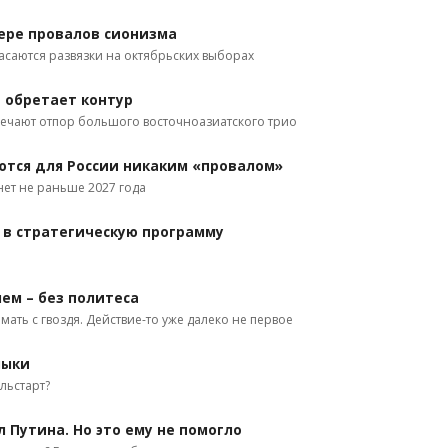
ере провалов сионизма
асаются развязки на октябрьских выборах
 обретает контур
речают отпор большого восточноазиатского трио
ются для России никаким «провалом»
нет не раньше 2027 года
 в стратегическую программу
ем – без политеса
мать с гвоздя. Действие-то уже далеко не первое
лыки
льстарт?
 Путина. Но это ему не помогло