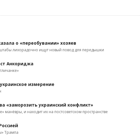
казала о «переобувании» хозяев
 штабы лихорадочно ищут новый повод для передышки
аст Анкориджа
нгличанке»
 украинское измерение
н
ва «заморозить украинский конфликт»
е» манёвры, и находит их на постсоветском пространстве
Россией
ы» Трампа