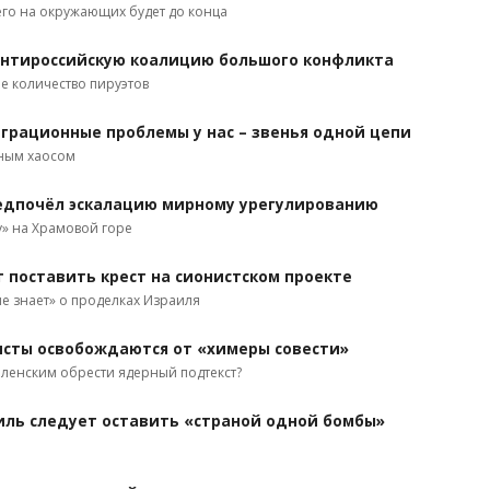
него на окружающих будет до конца
антироссийскую коалицию большого конфликта
е количество пируэтов
играционные проблемы у нас – звенья одной цепи
рным хаосом
едпочёл эскалацию мирному урегулированию
у» на Храмовой горе
 поставить крест на сионистском проекте
«не знает» о проделках Израиля
нисты освобождаются от «химеры совести»
еленским обрести ядерный подтекст?
иль следует оставить «страной одной бомбы»