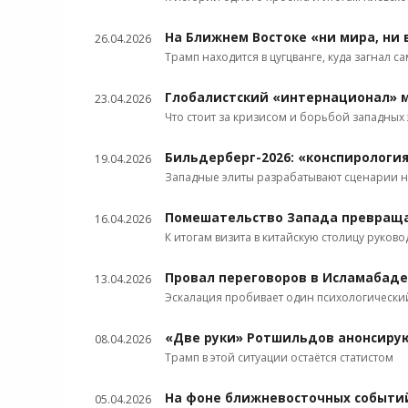
На Ближнем Востоке «ни мира, ни 
26.04.2026
Трамп находится в цугцванге, куда загнал са
Глобалистский «интернационал» 
23.04.2026
Что стоит за кризисом и борьбой западных 
Бильдерберг-2026: «конспирология
19.04.2026
Западные элиты разрабатывают сценарии 
Помешательство Запада превращае
16.04.2026
К итогам визита в китайскую столицу руков
Провал переговоров в Исламабаде
13.04.2026
Эскалация пробивает один психологически
«Две руки» Ротшильдов анонсиру
08.04.2026
Трамп в этой ситуации остаётся статистом
На фоне ближневосточных событий
05.04.2026