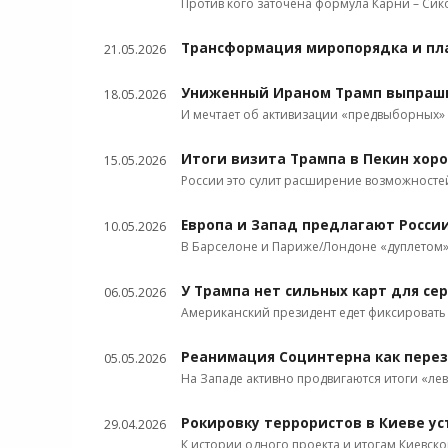
Против кого заточена формула Карни – Сик
Трансформация миропорядка и пл
21.05.2026
Униженный Ираном Трамп выпраши
18.05.2026
И мечтает об активизации «предвыборных»
Итоги визита Трампа в Пекин хор
15.05.2026
России это сулит расширение возможносте
Европа и Запад предлагают Росси
10.05.2026
В Барселоне и Париже/Лондоне «дуплетом
У Трампа нет сильных карт для се
06.05.2026
Американский президент едет фиксировать 
Реанимация Социнтерна как перез
05.05.2026
На Западе активно продвигаются итоги «ле
Рокировку террористов в Киеве ус
29.04.2026
К истории одного проекта и итогам Киевск