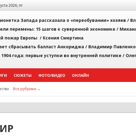
густа 2026, пт
ионетка Запада рассказала о «переобувании» хозяев /
Вл
рели перемены: 15 шагов к суверенной экономике /
Михаи
й пожар Европы /
Ксения Смертина
ает сбрасывать балласт Анкориджа /
Владимир Павленко
 1904 года: первые уступки во внутренней политике /
Оле
ИГИ
СЮЖЕТЫ
ФОТО/ВИДЕО
ОНЛАЙН
ство
Все рубрики →
ИР