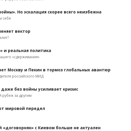
войны». Но эскалация скорее всего неизбежна
м себя
меняет вектор
элит?
» и реальная политика
нашего «сдерживания»
т Москву и Пекин в тормоз глобальных авантюр
одителя российского МИД
 даже без войны усиливает кризис
й рубеж за другим
ют мировой передел
 «договорняк» с Киевом больше не актуален