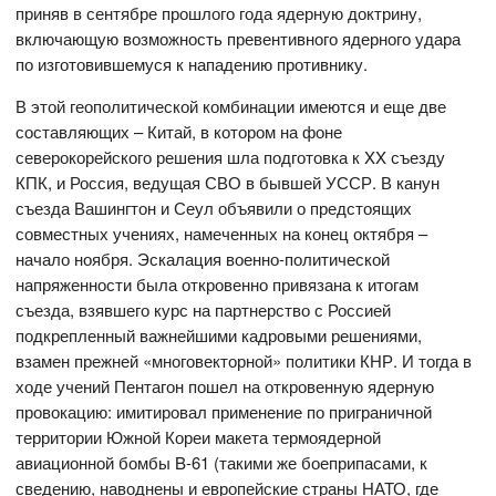
приняв в сентябре прошлого года ядерную доктрину,
включающую возможность превентивного ядерного удара
по изготовившемуся к нападению противнику.
В этой геополитической комбинации имеются и еще две
составляющих – Китай, в котором на фоне
северокорейского решения шла подготовка к XX съезду
КПК, и Россия, ведущая СВО в бывшей УССР. В канун
съезда Вашингтон и Сеул объявили о предстоящих
совместных учениях, намеченных на конец октября –
начало ноября. Эскалация военно-политической
напряженности была откровенно привязана к итогам
съезда, взявшего курс на партнерство с Россией
подкрепленный важнейшими кадровыми решениями,
взамен прежней «многовекторной» политики КНР. И тогда в
ходе учений Пентагон пошел на откровенную ядерную
провокацию: имитировал применение по приграничной
территории Южной Кореи макета термоядерной
авиационной бомбы B-61 (такими же боеприпасами, к
сведению, наводнены и европейские страны НАТО, где