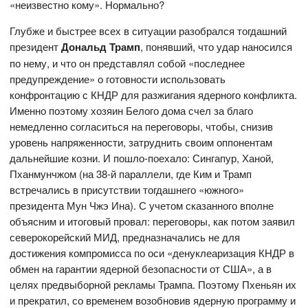
«неизвестно кому». Нормально?
Глубже и быстрее всех в ситуации разобрался тогдашний
президент
Дональд Трамп
, понявший, что удар наносился
по нему, и что он представлял собой «последнее
предупреждение» о готовности использовать
конфронтацию с КНДР для разжигания ядерного конфликта.
Именно поэтому хозяин Белого дома счел за благо
немедленно согласиться на переговоры, чтобы, снизив
уровень напряженности, затруднить своим оппонентам
дальнейшие козни. И пошло-поехало: Сингапур, Ханой,
Пханмунчжом (на 38-й параллели, где Ким и Трамп
встречались в присутствии тогдашнего «южного»
президента Мун Чжэ Ина). С учетом сказанного вполне
объясним и итоговый провал: переговоры, как потом заявил
северокорейский МИД, предназначались не для
достижения компромисса по оси «денуклеаризация КНДР в
обмен на гарантии ядерной безопасности от США», а в
целях предвыборной рекламы Трампа. Поэтому Пхеньян их
и прекратил, со временем возобновив ядерную программу и