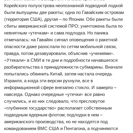
Корейского полуострова неопознанной подводной лодкой
были выпущены две ракеты; одна по Гавайским островам
(территория США), другая – по Японии. Обе ракеты были
сбиты американской системой ПРО; уничтожена была по
невнятным «утечкам» и сама подлодка. Но паника
отмечалась: на Гавайях сигнал оповещения о ракетной
опасности даже разослали по сетям мобильной связи,
правда, потом дезавуировали, объяснив «учениями».
«Утекали» в СМИ в те дни и подробности начавшегося
разбирательства о принадлежности субмарины. Вначале
попытались обвинить Китай, затем настала очередь
Израиля, а когда эти версии рухнули, все в
информационной сфере внезапно стихло. И замерло –
навсегда. Однако очередные «утечки» все равно
случились, и из них следовало, что пресловутое
«глубинное государство» располагает собственным
подводным ядерным флотом; подлодки в нем –
американского производства, но не находятся под
командованием ВМС США и Пентагона, а подчиняются