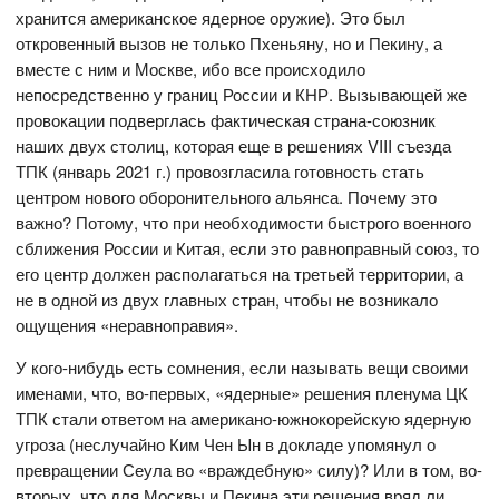
хранится американское ядерное оружие). Это был
откровенный вызов не только Пхеньяну, но и Пекину, а
вместе с ним и Москве, ибо все происходило
непосредственно у границ России и КНР. Вызывающей же
провокации подверглась фактическая страна-союзник
наших двух столиц, которая еще в решениях VIII съезда
ТПК (январь 2021 г.) провозгласила готовность стать
центром нового оборонительного альянса. Почему это
важно? Потому, что при необходимости быстрого военного
сближения России и Китая, если это равноправный союз, то
его центр должен располагаться на третьей территории, а
не в одной из двух главных стран, чтобы не возникало
ощущения «неравноправия».
У кого-нибудь есть сомнения, если называть вещи своими
именами, что, во-первых, «ядерные» решения пленума ЦК
ТПК стали ответом на американо-южнокорейскую ядерную
угроза (неслучайно Ким Чен Ын в докладе упомянул о
превращении Сеула во «враждебную» силу)? Или в том, во-
вторых, что для Москвы и Пекина эти решения вряд ли