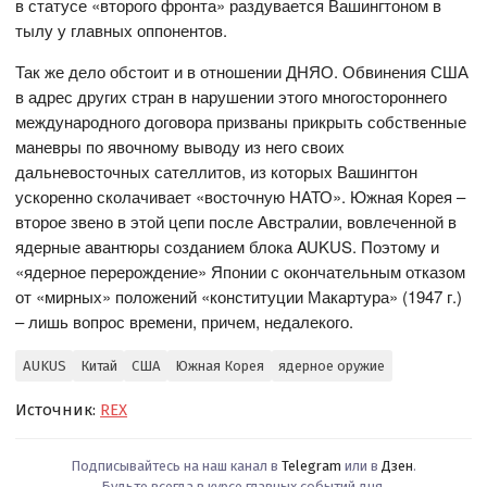
в статусе «второго фронта» раздувается Вашингтоном в
тылу у главных оппонентов.
Так же дело обстоит и в отношении ДНЯО. Обвинения США
в адрес других стран в нарушении этого многостороннего
международного договора призваны прикрыть собственные
маневры по явочному выводу из него своих
дальневосточных сателлитов, из которых Вашингтон
ускоренно сколачивает «восточную НАТО». Южная Корея –
второе звено в этой цепи после Австралии, вовлеченной в
ядерные авантюры созданием блока AUKUS. Поэтому и
«ядерное перерождение» Японии с окончательным отказом
от «мирных» положений «конституции Макартура» (1947 г.)
– лишь вопрос времени, причем, недалекого.
AUKUS
Китай
США
Южная Корея
ядерное оружие
Источник:
REX
Подписывайтесь на наш канал в
Telegram
или в
Дзен
.
Будьте всегда в курсе главных событий дня.