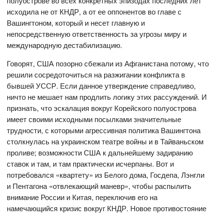
полуострове во всех конкретных эпизодах последних лет
исходила не от КНДР, а от ее оппонентов во главе с
Вашингтоном, который и несет главную и
непосредственную ответственность за угрозы миру и
международную дестабилизацию.
Говорят, США позорно сбежали из Афганистана потому, что
решили сосредоточиться на разжигании конфликта в
бывшей УССР. Если данное утверждение справедливо,
ничто не мешает нам продлить логику этих рассуждений. И
признать, что эскалация вокруг Корейского полуострова
имеет своими исходными посылками значительные
трудности, с которыми агрессивная политика Вашингтона
столкнулась на украинском театре войны и в Тайваньском
проливе; возможности США к дальнейшему задиранию
ставок и там, и там практически исчерпаны. Вот и
потребовался «квартету» из Белого дома, Госдепа, Лэнгли
и Пентагона «отвлекающий маневр», чтобы распылить
внимание России и Китая, переключив его на
намечающийся кризис вокруг КНДР. Новое противостояние