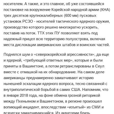
носителем. А также, и это главное, об уже состоявшейся
постановке на вооружение Корейской народной армии (КНА)
трех десятков крупнокалиберных (600 мм) пусковых
установок РСЗО - носителей тактического ядерного оружия,
производство которого решено многократно ускорить,
поставив на поток. ТТХ этих ПУ позволяют взять под
надежный прицел всю территорию полуострова, включая
места дислокации американских штабов и воинских частей.
Поднялся шум о «северокорейской агрессивности», да еще
и ядерной, «требующей ответных мер», которые и были
приняты в Вашингтоне, а потом ретранслированы в Сеул
вместе с отмашкой на их обнародование. На самом деле
американцы преднамеренно замалчивают историю
нынешней эскалации ядерного вопроса, тесно связанной с
внутриполитической борьбой в самих США. Напомним, что
в январе 2018 года, на фоне обмена грозной риторикой
между Пхеньяном и Вашингтоном, в регионе произошел
вопиющий инцидент, впоследствии «изъятый» из СМИ и
всячески замалчивающийся. Из акватории близь