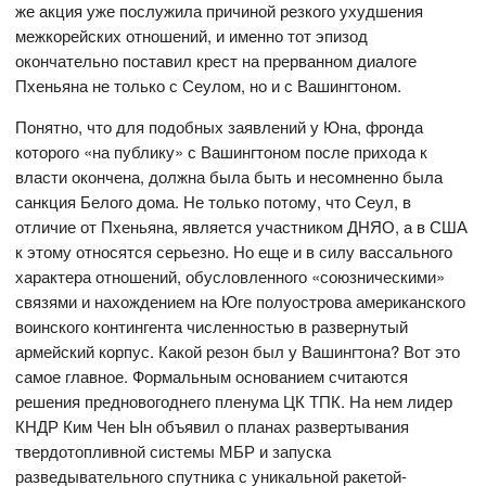
же акция уже послужила причиной резкого ухудшения
межкорейских отношений, и именно тот эпизод
окончательно поставил крест на прерванном диалоге
Пхеньяна не только с Сеулом, но и с Вашингтоном.
Понятно, что для подобных заявлений у Юна, фронда
которого «на публику» с Вашингтоном после прихода к
власти окончена, должна была быть и несомненно была
санкция Белого дома. Не только потому, что Сеул, в
отличие от Пхеньяна, является участником ДНЯО, а в США
к этому относятся серьезно. Но еще и в силу вассального
характера отношений, обусловленного «союзническими»
связями и нахождением на Юге полуострова американского
воинского контингента численностью в развернутый
армейский корпус. Какой резон был у Вашингтона? Вот это
самое главное. Формальным основанием считаются
решения предновогоднего пленума ЦК ТПК. На нем лидер
КНДР Ким Чен Ын объявил о планах развертывания
твердотопливной системы МБР и запуска
разведывательного спутника с уникальной ракетой-