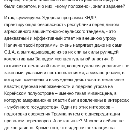
были секретом, и о них, «кому положено», знали заранее?
Итак, суммируем. Ядерная программа КНДР,
гарантирующая безопасность республики перед лицом
агрессивного вашингтонско-сеульского тандема, - это
адекватный и эффективный ответ на внешнюю угрозу.
Наличие такой программы очень напрягает даже не сами
США, а выглядывающие из-за их спины силы рулящей
коллективным Западом «концептуальной власти». В
отличие от легальной власти, концептуальная управляет не
законами, указами и постановлениями, а мизансценами, в
которые помещены и вынуждены действовать легальные
власти; ядерная напряженность и ядерная угроза на
Корейском полуострове – именно такая мизансцена, в
которую американские власти были вовлечены в интересах
«глубинного государства». Один из этих интересов –
подготовка свержения Трампа путем его дискредитации
провалом переговоров. А остальные? Многое и сейчас не
до конца ясно. Кроме того, что ядерная эскалация на