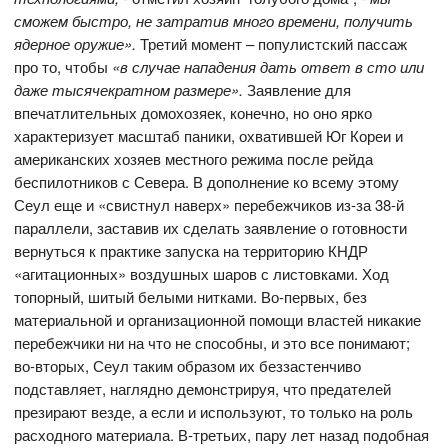
сможем быстро, не затратив много времени, получить
ядерное оружие».
Третий момент – популистский пассаж
про то, чтобы
«в случае нападения дать ответ в сто или
даже тысячекратном размере».
Заявление для
впечатлительных домохозяек, конечно, но оно ярко
характеризует масштаб паники, охватившей Юг Кореи и
американских хозяев местного режима после рейда
беспилотников с Севера. В дополнение ко всему этому
Сеул еще и «свистнул наверх» перебежчиков из-за 38-й
параллели, заставив их сделать заявление о готовности
вернуться к практике запуска на территорию КНДР
«агитационных» воздушных шаров с листовками. Ход
топорный, шитый белыми нитками. Во-первых, без
материальной и организационной помощи властей никакие
перебежчики ни на что не способны, и это все понимают;
во-вторых, Сеул таким образом их беззастенчиво
подставляет, наглядно демонстрируя, что предателей
презирают везде, а если и используют, то только на роль
расходного материала. В-третьих, пару лет назад подобная