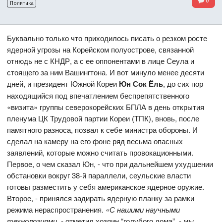
0
Политика
Буквально только что приходилось писать о резком росте
ядерной угрозы на Корейском полуострове, связанной
отнюдь не с КНДР, а с ее оппонентами в лице Сеула и
стоящего за ним Вашингтона. И вот минуло менее десяти
дней, и президент Южной Кореи
Юн Сок Ёль
, до сих пор
находящийся под впечатлением беспрепятственного
«визита» группы северокорейских БПЛА в день открытия
пленума ЦК Трудовой партии Кореи (ТПК), вновь, после
памятного разноса, позвал к себе министра обороны. И
сделал на камеру на его фоне ряд весьма опасных
заявлений, которые можно считать провокационными.
Первое, о чем сказал Юн, - что при дальнейшем ухудшении
обстановки вокруг 38-й параллели, сеульские власти
готовы разместить у себя американское ядерное оружие.
Второе, - принялся задирать ядерную планку за рамки
режима нераспространения.
«С нашими научными
технологиями,
- отметил хозяин “голубого дома”, -
мы