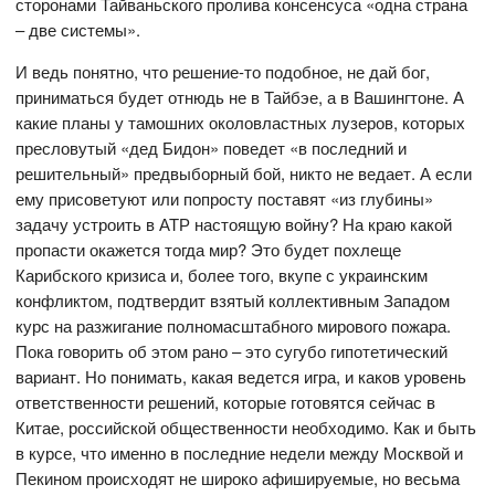
сторонами Тайваньского пролива консенсуса «одна страна
– две системы».
И ведь понятно, что решение-то подобное, не дай бог,
приниматься будет отнюдь не в Тайбэе, а в Вашингтоне. А
какие планы у тамошних околовластных лузеров, которых
пресловутый «дед Бидон» поведет «в последний и
решительный» предвыборный бой, никто не ведает. А если
ему присоветуют или попросту поставят «из глубины»
задачу устроить в АТР настоящую войну? На краю какой
пропасти окажется тогда мир? Это будет похлеще
Карибского кризиса и, более того, вкупе с украинским
конфликтом, подтвердит взятый коллективным Западом
курс на разжигание полномасштабного мирового пожара.
Пока говорить об этом рано – это сугубо гипотетический
вариант. Но понимать, какая ведется игра, и каков уровень
ответственности решений, которые готовятся сейчас в
Китае, российской общественности необходимо. Как и быть
в курсе, что именно в последние недели между Москвой и
Пекином происходят не широко афишируемые, но весьма