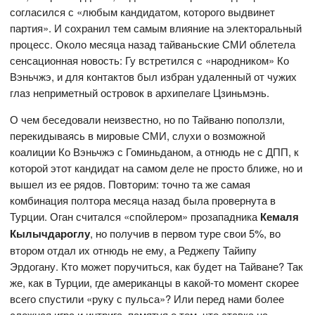
согласился с «любым кандидатом, которого выдвинет
партия». И сохранил тем самым влияние на электоральный
процесс. Около месяца назад тайваньские СМИ облетела
сенсационная новость: Гу встретился с «народником» Ко
Вэньчжэ, и для контактов был избран удаленный от чужих
глаз неприметный островок в архипелаге Цзиньмэнь.
О чем беседовали неизвестно, но по Тайваню поползли,
перекидываясь в мировые СМИ, слухи о возможной
коалиции Ко Вэньчжэ с Гоминьданом, а отнюдь не с ДПП, к
которой этот кандидат на самом деле не просто ближе, но и
вышел из ее рядов. Повторим: точно та же самая
комбинация полтора месяца назад была провернута в
Турции. Оган считался «спойлером» прозападника
Кемаля
Кылычдароглу
, но получив в первом туре свои 5%, во
втором отдал их отнюдь не ему, а Реджепу Тайипу
Эрдогану. Кто может поручиться, как будет на Тайване? Так
же, как в Турции, где американцы в какой-то момент скорее
всего спустили «руку с пульса»? Или перед нами более
сложная игра и интрига, памятуя о том, что ставка на