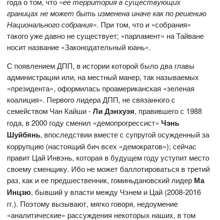
года о том, что
«ее территория в существующих
границах не может быть изменена иначе как по решению
Национального собрания».
При том, что и «собрания»
такого уже давно не существует; «парламент» на Тайване
носит название «Законодательный юань».
С появлением ДПП, в истории которой было два главы
администрации или, на местный манер, так называемых
«президента», оформилась проамериканская «зеленая
коалиция». Первого лидера ДПП, не связанного с
семейством Чан Кайши -
Ли Дэнхуэя
, правившего с 1988
года, в 2000 году сменил «демопрогрессист»
Чэнь
Шуйбянь
, впоследствии вместе с супругой осужденный за
коррупцию (настоящий бич всех «демократов»); сейчас
правит Цай Инвэнь, которая в будущем году уступит место
своему сменщику. Ибо не может баллотироваться в третий
раз, как и ее предшественник, гоминьдановский лидер
Ма
Инцзю
, бывший у власти между Чэнем и Цай (2008-2016
гг.). Поэтому вызывают, мягко говоря, недоумение
«аналитические» рассуждения некоторых наших, в том