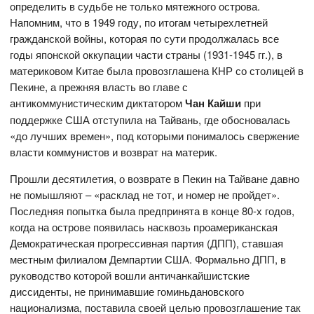
определить в судьбе не только мятежного острова.
Напомним, что в 1949 году, по итогам четырехлетней
гражданской войны, которая по сути продолжалась все
годы японской оккупации части страны (1931-1945 гг.), в
материковом Китае была провозглашена КНР со столицей в
Пекине, а прежняя власть во главе с
антикоммунистическим диктатором
Чан Кайши
при
поддержке США отступила на Тайвань, где обосновалась
«до лучших времен», под которыми понималось свержение
власти коммунистов и возврат на материк.
Прошли десятилетия, о возврате в Пекин на Тайване давно
не помышляют – «расклад не тот, и номер не пройдет».
Последняя попытка была предпринята в конце 80-х годов,
когда на острове появилась насквозь проамериканская
Демократическая прогрессивная партия (ДПП), ставшая
местным филиалом Демпартии США. Формально ДПП, в
руководство которой вошли античанкайшистские
диссиденты, не принимавшие гоминьдановского
национализма, поставила своей целью провозглашение так