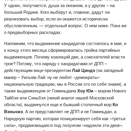
У одних, получается, душа за океаном, а у других – на
большой Родине. Кого выберут и, главное, дадут ли
реализовать выбор, если он окажется исторически
обусловленным, — отдельный вопрос. О нем ниже. Пока же
о предвыборных раскладах.
Напомним, что выдвижение кандидатов состоялось в мае, и
к концу этого месяца сформировалась тройка партийных
выдвиженцев. Почему коалиций две, а соискателей власти
трое? Потому, что наряду с кандидатами от ДПП –
действующим вице-президентом
Лай Циндэ
(на западный
манер – Уильям Лай: ну не любят «демократы»
национальную традицию, мы в России это по себе знаем), а
также выдвиженцем от Гоминьдана
Хоу Юи
– мэром Нового
Тайбэя или Синьбэя (некий аналог нашей Московской
области), выдвинулся еще и бывший столичный мэр
Ко
Вэньчжэ
. А он представляет не ДПП и не Гоминьдан, а
Народную партию, которая позиционирует себя как «третья
сила», продвигающаяся под лозунгом «надоели эти двое».