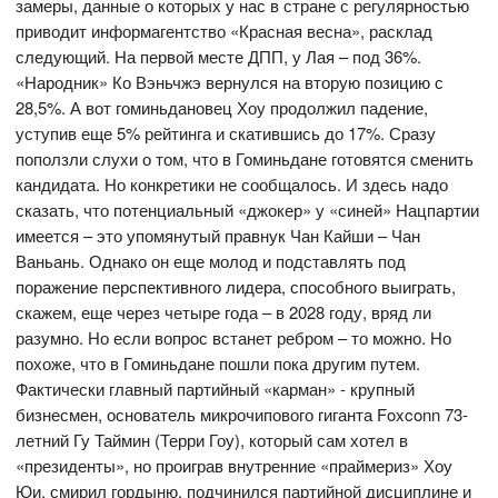
замеры, данные о которых у нас в стране с регулярностью
приводит информагентство «Красная весна», расклад
следующий. На первой месте ДПП, у Лая – под 36%.
«Народник» Ко Вэньчжэ вернулся на вторую позицию с
28,5%. А вот гоминьдановец Хоу продолжил падение,
уступив еще 5% рейтинга и скатившись до 17%. Сразу
поползли слухи о том, что в Гоминьдане готовятся сменить
кандидата. Но конкретики не сообщалось. И здесь надо
сказать, что потенциальный «джокер» у «синей» Нацпартии
имеется – это упомянутый правнук Чан Кайши – Чан
Ваньань. Однако он еще молод и подставлять под
поражение перспективного лидера, способного выиграть,
скажем, еще через четыре года – в 2028 году, вряд ли
разумно. Но если вопрос встанет ребром – то можно. Но
похоже, что в Гоминьдане пошли пока другим путем.
Фактически главный партийный «карман» - крупный
бизнесмен, основатель микрочипового гиганта Foxconn 73-
летний Гу Таймин (Терри Гоу), который сам хотел в
«президенты», но проиграв внутренние «праймериз» Хоу
Юи, смирил гордыню, подчинился партийной дисциплине и