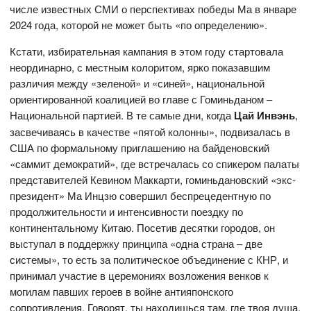
числе известных СМИ о перспективах победы Ма в январе
2024 года, которой не может быть «по определению».
Кстати, избирательная кампания в этом году стартовала
неординарно, с местным колоритом, ярко показавшим
различия между «зеленой» и «синей», национальной
ориентированной коалицией во главе с Гоминьданом –
Национальной партией. В те самые дни, когда
Цай Инвэнь
,
засвечиваясь в качестве «пятой колонны», подвизалась в
США по формальному приглашению на байденовский
«саммит демократий», где встречалась со спикером палаты
представителей Кевином Маккарти, гоминьдановский «экс-
президент» Ма Инцзю совершил беспрецедентную по
продолжительности и интенсивности поездку по
континентальному Китаю. Посетив десятки городов, он
выступал в поддержку принципа «одна страна – две
системы», то есть за политическое объединение с КНР, и
принимал участие в церемониях возложения венков к
могилам павших героев в войне антияпонского
сопротивления. Говорят, ты находишься там, где твоя душа.