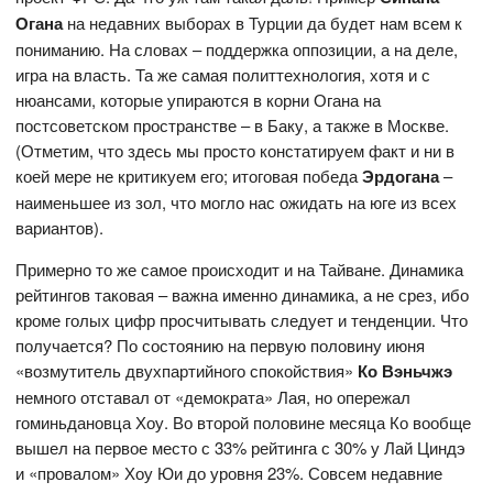
Огана
на недавних выборах в Турции да будет нам всем к
пониманию. На словах – поддержка оппозиции, а на деле,
игра на власть. Та же самая политтехнология, хотя и с
нюансами, которые упираются в корни Огана на
постсоветском пространстве – в Баку, а также в Москве.
(Отметим, что здесь мы просто констатируем факт и ни в
коей мере не критикуем его; итоговая победа
Эрдогана
–
наименьшее из зол, что могло нас ожидать на юге из всех
вариантов).
Примерно то же самое происходит и на Тайване. Динамика
рейтингов таковая – важна именно динамика, а не срез, ибо
кроме голых цифр просчитывать следует и тенденции. Что
получается? По состоянию на первую половину июня
«возмутитель двухпартийного спокойствия»
Ко Вэньчжэ
немного отставал от «демократа» Лая, но опережал
гоминьдановца Хоу. Во второй половине месяца Ко вообще
вышел на первое место с 33% рейтинга с 30% у Лай Циндэ
и «провалом» Хоу Юи до уровня 23%. Совсем недавние