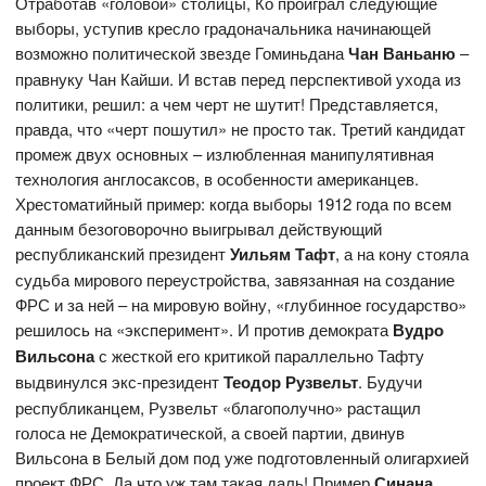
Отработав «головой» столицы, Ко проиграл следующие
выборы, уступив кресло градоначальника начинающей
возможно политической звезде Гоминьдана
Чан Ваньаню
–
правнуку Чан Кайши. И встав перед перспективой ухода из
политики, решил: а чем черт не шутит! Представляется,
правда, что «черт пошутил» не просто так. Третий кандидат
промеж двух основных – излюбленная манипулятивная
технология англосаксов, в особенности американцев.
Хрестоматийный пример: когда выборы 1912 года по всем
данным безоговорочно выигрывал действующий
республиканский президент
Уильям Тафт
, а на кону стояла
судьба мирового переустройства, завязанная на создание
ФРС и за ней – на мировую войну, «глубинное государство»
решилось на «эксперимент». И против демократа
Вудро
Вильсона
с жесткой его критикой параллельно Тафту
выдвинулся экс-президент
Теодор Рузвельт
. Будучи
республиканцем, Рузвельт «благополучно» растащил
голоса не Демократической, а своей партии, двинув
Вильсона в Белый дом под уже подготовленный олигархией
проект ФРС. Да что уж там такая даль! Пример
Синана