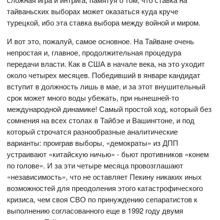
тайваньских выборах может оказаться куда круче
турецкой, ибо эта ставка выбора между войной и миром.
И вот это, пожалуй, самое основное. На Тайване очень
непростая и, главное, продолжительная процедура
передачи власти. Как в США в начале века, на это уходит
около четырех месяцев. Победивший в январе кандидат
вступит в должность лишь в мае, и за этот внушительный
срок может много воды убежать, при нынешней-то
международной динамике! Самый простой ход, который без
сомнения на всех столах в Тайбэе и Вашингтоне, и под
который строчатся разнообразные аналитические
варианты: проиграв выборы, «демократы» из ДПП
устраивают «китайскую ничью» - бьют противников «конем
по голове». И за эти четыре месяца провозглашают
«независимость», что не оставляет Пекину никаких иных
возможностей для преодоления этого катастрофического
кризиса, чем своя СВО по принуждению сепаратистов к
выполнению согласованного еще в 1992 году двумя