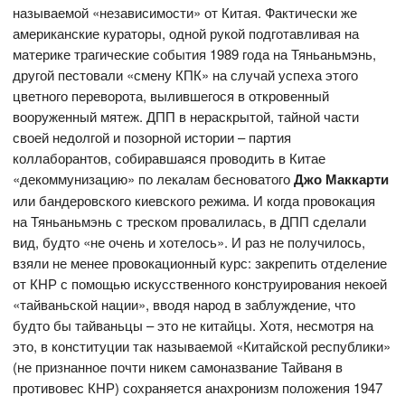
называемой «независимости» от Китая. Фактически же
американские кураторы, одной рукой подготавливая на
материке трагические события 1989 года на Тяньаньмэнь,
другой пестовали «смену КПК» на случай успеха этого
цветного переворота, вылившегося в откровенный
вооруженный мятеж. ДПП в нераскрытой, тайной части
своей недолгой и позорной истории – партия
коллаборантов, собиравшаяся проводить в Китае
«декоммунизацию» по лекалам бесноватого
Джо Маккарти
или бандеровского киевского режима. И когда провокация
на Тяньаньмэнь с треском провалилась, в ДПП сделали
вид, будто «не очень и хотелось». И раз не получилось,
взяли не менее провокационный курс: закрепить отделение
от КНР с помощью искусственного конструирования некоей
«тайваньской нации», вводя народ в заблуждение, что
будто бы тайваньцы – это не китайцы. Хотя, несмотря на
это, в конституции так называемой «Китайской республики»
(не признанное почти никем самоназвание Тайваня в
противовес КНР) сохраняется анахронизм положения 1947