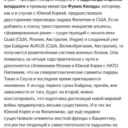
младшего
и премьер-министра
Фумио Кисиды
, которому,
как и в случае с Южной Кореей, предшествовали
двусторонние переговоры лидера Филиппин в США. Если
добавить к списку трехсторонних инициатив альянсы,
сформированные ранее – существующий с начала века
Quad (США, Япония, Австралия, Индия) и созданный уже
при Байдене AUKUS (США, Великобритания, Австралия), то
получается разветвлённая система военных блоков. Она
появилась за четыре года практически с нуля и
дополняется сближением Японии и Южной Кореи с НАТО.
Напомним, что на североатлантические саммиты лидеры
Токио и Сеула в последнее время приглашаются
неизменно. К исходу первого срока Байдена, причём, вне
зависимости от того, будет ли второй, можно
констатировать, что подготовка диспозиции новой мировой
войны продвинулась весьма существенно. И в тех же
Южной Корее и на Филиппинах, где ещё недавно
существовали элементы жесткой фронды к Вашингтону,
эти ростки тенденций к самостоятельности задушены на