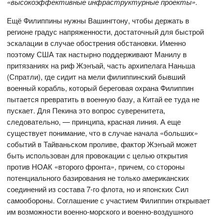
«высокоэффективные инфраструктурные проекты».
Ещё Филиппины нужны Вашингтону, чтобы держать в
регионе градус напряженности, достаточный для быстрой
эскалации в случае обострения обстановки. Именно
поэтому США так настырно поддерживают Манилу в
притязаниях на риф Жэнъай, часть архипелага Наньша
(Спратли), где сидит на мели филиппинский бывший
военный корабль, который береговая охрана Филиппин
пытается превратить в военную базу, а Китай ее туда не
пускает. Для Пекина это вопрос суверенитета,
следовательно, — принципа, красная линия. А еще
существует понимание, что в случае начала «больших»
событий в Тайваньском проливе, фактор Жэнъай может
быть использован для провокации с целью открытия
против НОАК «второго фронта», причем, со стороны
потенциального базирования не только американских
соединений из состава 7-го флота, но и японских Сил
самообороны. Соглашение с участием Филиппин открывает
им возможности военно-морского и военно-воздушного