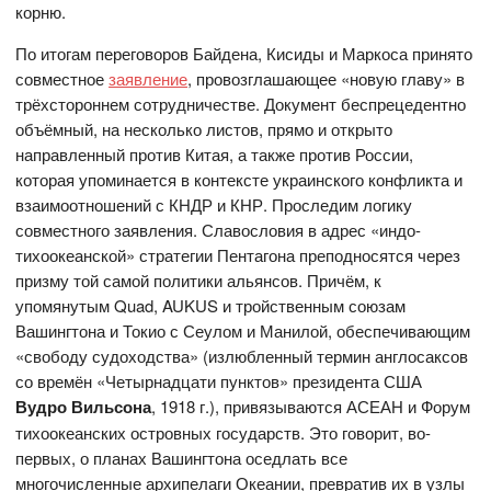
корню.
По итогам переговоров Байдена, Кисиды и Маркоса принято
совместное
заявление
, провозглашающее «новую главу» в
трёхстороннем сотрудничестве. Документ беспрецедентно
объёмный, на несколько листов, прямо и открыто
направленный против Китая, а также против России,
которая упоминается в контексте украинского конфликта и
взаимоотношений с КНДР и КНР. Проследим логику
совместного заявления. Славословия в адрес «индо-
тихоокеанской» стратегии Пентагона преподносятся через
призму той самой политики альянсов. Причём, к
упомянутым Quad, AUKUS и тройственным союзам
Вашингтона и Токио с Сеулом и Манилой, обеспечивающим
«свободу судоходства» (излюбленный термин англосаксов
со времён «Четырнадцати пунктов» президента США
Вудро Вильсона
, 1918 г.), привязываются АСЕАН и Форум
тихоокеанских островных государств. Это говорит, во-
первых, о планах Вашингтона оседлать все
многочисленные архипелаги Океании, превратив их в узлы