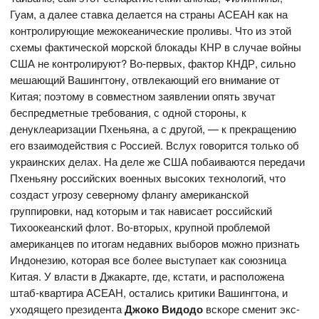
Гуам, а далее ставка делается на страны АСЕАН как на
контролирующие межокеанические проливы. Что из этой
схемы фактической морской блокады КНР в случае войны
США не контролируют? Во-первых, фактор КНДР, сильно
мешающий Вашингтону, отвлекающий его внимание от
Китая; поэтому в совместном заявлении опять звучат
беспредметные требования, с одной стороны, к
денуклеаризации Пхеньяна, а с другой, — к прекращению
его взаимодействия с Россией. Вслух говорится только об
украинских делах. На деле же США побаиваются передачи
Пхеньяну российских военных высоких технологий, что
создаст угрозу северному флангу американской
группировки, над которым и так нависает российский
Тихоокеанский флот. Во-вторых, крупной проблемой
американцев по итогам недавних выборов можно признать
Индонезию, которая все более выступает как союзница
Китая. У власти в Джакарте, где, кстати, и расположена
штаб-квартира АСЕАН, остались критики Вашингтона, и
уходящего президента
Джоко Видодо
вскоре сменит экс-