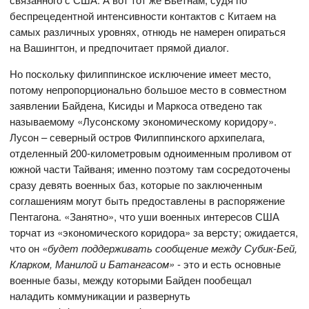
беспрецедентной интенсивности контактов с Китаем на
самых различных уровнях, отнюдь не намерен опираться
на Вашингтон, и предпочитает прямой диалог.
Но поскольку филиппинское исключение имеет место,
потому непропорционально большое место в совместном
заявлении Байдена, Кисиды и Маркоса отведено так
называемому «Лусонскому экономическому коридору».
Лусон – северный остров Филиппинского архипелага,
отделенный 200-километровым одноименным проливом от
южной части Тайваня; именно поэтому там сосредоточены
сразу девять военных баз, которые по заключенным
соглашениям могут быть предоставлены в распоряжение
Пентагона. «Занятно», что уши военных интересов США
торчат из «экономического коридора» за версту; ожидается,
что он
«будет поддерживать сообщение между Субик-Бей,
Кларком, Манилой и Батангасом»
- это и есть основные
военные базы, между которыми Байден пообещал
наладить коммуникации и развернуть