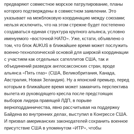
предваряют совместное морское патрулирование, планы
которого подтверждены в совместном заявлении. Это
указывает на межблоковую координацию между союзами;
нельзя исключить, что на этом стрежне будет постепенно
создаваться единая структура крупного альянса, условно
именуемого «восточной НАТО». Уже, кстати, объявлено о
том, что блок AUKUS в ближайшее время может послужить
военно-технологической основой для широкой координации
с участием как отдельных сателлитов США, так и
объединений разведок англосаксонских стран, вроде
альянса «Пять глаз» (США, Великобритания, Канада,
Австралия, Новая Зеландия). Ну а японский премьер, перед
которым в ближайшее время может замаячить перспектива
вылета из руководящего кресла после предстоящих
выборов лидера правящей ЛДП, в порыве
верноподданничества, явно рассчитывая на поддержку
Байдена во внутренних делах, выступил в Конгрессе США.
И призвал американских законодателей сохранить военное
присутствие США в упомянутом «ИТР», чтобы