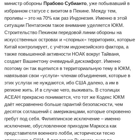
министр обороны
Прабово Субианто
, уже побывавший в
избранном статусе с визитом в Пекине. Между тем,
проливы – это на 70% как раз Индонезия. Именно в этой
ситуации Пентагоном такое внимание уделяется ЮКМ.
Строительство Пекином передовой линии обороны на
искусственных островах и «спорных» территориях, которые
Китай контролирует, с учётом индонезийского фактора, а
также повышенной активности НОАК вокруг Тайваня,
создает Вашингтону очевидный дискомфорт. Именно
поэтому он так вцепился в территориальную тему в ЮКМ,
навязывая свои «услуги» членам объединения, которые в
этих услугах не нуждаются, ибо США далеко, а им в
регионе жить. И в случае чего, выживать. В столицах
АСЕАН прекрасно понимается, что тот же Кодекс ЮКМ
даёт несравненно больше гарантий безопасности, чем
десяток соглашений с американцами, которые откровенно
гребут под себя. Филиппинское исключение – именно
исключение, обусловленное приходом Маркоса как
представителя военного лобби, исторически тесно
связанного с США. А вот тот же Вьетнам, судя по