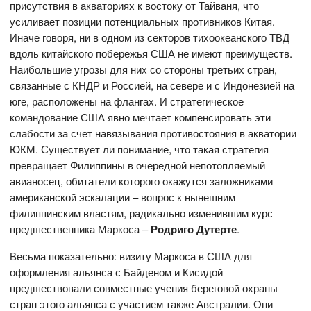
присутствия в акваториях к востоку от Тайваня, что
усиливает позиции потенциальных противников Китая.
Иначе говоря, ни в одном из секторов тихоокеанского ТВД
вдоль китайского побережья США не имеют преимуществ.
Наибольшие угрозы для них со стороны третьих стран,
связанные с КНДР и Россией, на севере и с Индонезией на
юге, расположены на флангах. И стратегическое
командование США явно мечтает компенсировать эти
слабости за счет навязывания противостояния в акватории
ЮКМ. Существует ли понимание, что такая стратегия
превращает Филиппины в очередной непотопляемый
авианосец, обитатели которого окажутся заложниками
американской эскалации – вопрос к нынешним
филиппинским властям, радикально изменившим курс
предшественника Маркоса –
Родриго Дутерте
.
Весьма показательно: визиту Маркоса в США для
оформления альянса с Байденом и Кисидой
предшествовали совместные учения береговой охраны
стран этого альянса с участием также Австралии. Они