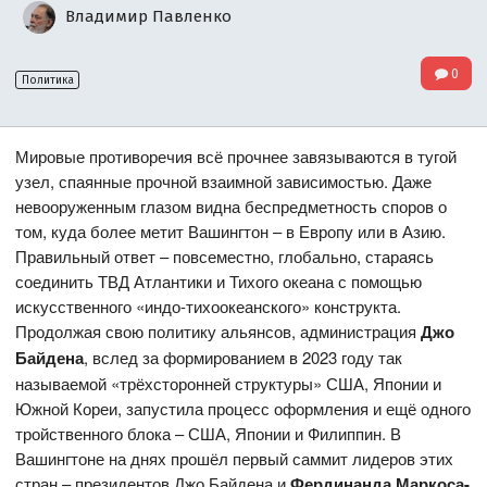
Владимир Павленко
0
Политика
Мировые противоречия всё прочнее завязываются в тугой
узел, спаянные прочной взаимной зависимостью. Даже
невооруженным глазом видна беспредметность споров о
том, куда более метит Вашингтон – в Европу или в Азию.
Правильный ответ – повсеместно, глобально, стараясь
соединить ТВД Атлантики и Тихого океана с помощью
искусственного «индо-тихоокеанского» конструкта.
Продолжая свою политику альянсов, администрация
Джо
Байдена
, вслед за формированием в 2023 году так
называемой «трёхсторонней структуры» США, Японии и
Южной Кореи, запустила процесс оформления и ещё одного
тройственного блока – США, Японии и Филиппин. В
Вашингтоне на днях прошёл первый саммит лидеров этих
стран – президентов Джо Байдена и
Фердинанда Маркоса-