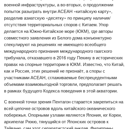
военной инфраструктуры, а во-вторых, о продолжении
попыток разыграть внутри АСЕАН «китайскую карту»,
разделив азиатскую «десятку» по принципу наличия/
отсутствия территориальных споров с Китаем. Упор
делается на Южно-Китайское море (ЮКМ), где авторы
совместного заявления из Белого дома конъюнктурно
спекулируют на решениях не имеющего всеобщего
международного признания международного гаагского
трибунала, отказавшего в 2016 году Пекину в исторических
правах на спорные территории в ЮКМ. Известно, что Китай,
как и Россия, этих решений не признаёт, а споры с
участниками АСЕАН, сглаживаемые беспрецедентными
объемами взаимовыгодной торговли, предполагает решать
в рамках будущего Кодекса поведения в этой акватории.
С военной точки зрения Пентагон старается закрепиться на
всей цепочке островов вдоль китайского океанического
побережья. Опорными узлами являются Япония, юг Кореи,
архипелаг Рюкю, тянущийся от Японских островов к
Тайваню, сам этот сепаратистский анклав, Филиппины,