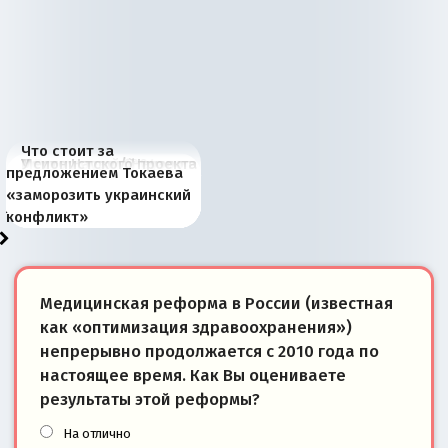
Что стоит за
В России назрели
Миграционный пожар
Россия начинает
Россия зимой 1904
Русская нация вчера и
Почему правый крах в
Место Науру / Науэро в
У сионистского проекта
предложением Токаева
перемены: 15 шагов к
Европы
сбрасывать балласт
года: первые уступки во
сегодня
Варшаве не поможет её
современной истории
появилось украинское
«заморозить украинский
суверенной экономике
Анкориджа
внутренней политике
отношениям с Россией?
Южной Осетии
измерение
конфликт»
Медицинская реформа в России (известная
как «оптимизация здравоохранения»)
непрерывно продолжается с 2010 года по
настоящее время. Как Вы оцениваете
результаты этой реформы?
На отлично