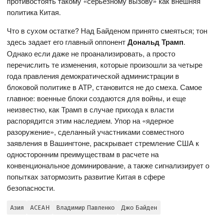
противостоять такому «серьезному вызову» как внешняя
политика Китая.
Что в сухом остатке? Над Байденом принято смеяться; тон
здесь задает его главный оппонент
Дональд Трамп
.
Однако если даже не проанализировать, а просто
перечислить те изменения, которые произошли за четыре
года правления демократической администрации в
блоковой политике в АТР, становится не до смеха. Самое
главное: военные блоки создаются для войны, и еще
неизвестно, как Трамп в случае прихода к власти
распорядится этим наследием. Упор на «ядерное
разоружение», сделанный участниками совместного
заявления в Вашингтоне, раскрывает стремление США к
односторонним преимуществам в расчете на
конвенциональное доминирование, а также сигнализирует о
попытках затормозить развитие Китая в сфере
безопасности.
Азия
АСЕАН
Владимир Павленко
Джо Байден