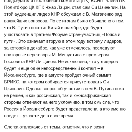
председателя Постоянного комитета (ПК) ВСНП, члена ПК
Политбюро ЦК КПК Чжао Лэцзи, стал сам Си Цзиньпин. На
этой аудиенции лидер КНР обсуждал с В. Матвиенко ряд
важнейших вопросов. По ее итогам было объявлено о том,
что В. Путин посетит Китай в октябре, где будет
участвовать в третьем Форуме стран-участниц «Пояса и
пути». Это означает вторую в этом году встречу лидеров,
за которой в декабре, как уже отмечалось, последуют
повторные переговоры М. Мишустина с премьером
Госсовета КНР Ли Цяном. Не исключено, что у лидеров
будет и еще один непосредственный контакт – в
Йоханнесбурге, где в августе пройдет очный саммит
БРИКС, на котором собирается присутствовать Си
Цзиньпин. Однако вопрос об участии в нем В. Путина пока
не решен, и как российская, так и южноафриканская
стороны отвечают на него уклончиво, в том смысле, что
Россия в Йоханнесбурге будет представлена, а кто именно
поедет – узнаете-де в свое время.
Слегка отвлекаясь от темы, отметим, что и визит