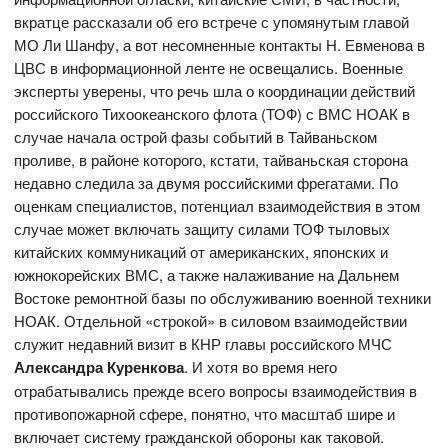
вкратце рассказали об его встрече с упомянутым главой
МО Ли Шанфу, а вот несомненные контакты Н. Евменова в
ЦВС в информационной ленте не освещались. Военные
эксперты уверены, что речь шла о координации действий
российского Тихоокеанского флота (ТОФ) с ВМС НОАК в
случае начала острой фазы событий в Тайваньском
проливе, в районе которого, кстати, тайваньская сторона
недавно следила за двумя российскими фрегатами. По
оценкам специалистов, потенциал взаимодействия в этом
случае может включать защиту силами ТОФ тыловых
китайских коммуникаций от американских, японских и
южнокорейских ВМС, а также налаживание на Дальнем
Востоке ремонтной базы по обслуживанию военной техники
НОАК. Отдельной «строкой» в силовом взаимодействии
служит недавний визит в КНР главы российского МЧС
Александра Куренкова
. И хотя во время него
отрабатывались прежде всего вопросы взаимодействия в
противопожарной сфере, понятно, что масштаб шире и
включает систему гражданской обороны как таковой.