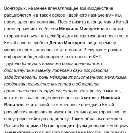
Во-вторых, не менее впечатляющее взаимодействие
расширяется и в такой сфере «двойного назначения» как
промышленная политика. После визита в конце мая в Китай
премьер-министра России
Михаила Мишустина
и взятия
сторонами паузы до декабря для конкретизации проектов, в
Китай в июне прибыл
Денис Мантуров
, вице-премьер,
министр промышленности и торговли. В скупых строчках
информсообщений говорится о готовности КНР
«руководствуясь важными договоренностями,
достигнутыми между лидерами двух государств,
задействовать роль межправительственного механизма,
продвигая повышение качества и обновление
промышленного сотрудничества».
Интересную мысль,
кстати, высказал еще один известный китаист
Николай
Вавилов
, считающий, что массовые поездки в Китай
российских чиновников имеют не только двустороннюю, но
и внутрироссийскую подоплеку. Таким образом президент
России Владимир Путин приводит функционеров к «общему
знаменателю» российского поворота на Восток. Не поехать