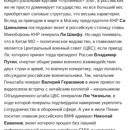
концептуальными кругами «глубинных» элит; в российских
же не просто доминирует государство, но все больший вес
приобретают силовые структуры, что весьма характерно.
Вслед за приездом в марте в Москву председателя КНР
Си
Цзиньпина
последовал визит в российскую столицу главы
Минобороны КНР генерала
Ли Шанфу
. Но надо понимать,
что в Китае МО – политическое ведомство, а главкоматом
является Центральный военный совет (ЦВС); если приезд
Ли, которого принял тогда президент России
Владимир
Путин
, очертил общие рамки военного взаимодействия
двух стран и армий, то военную конкретику, надо полагать,
обсуждали российские военачальники. Так, начальник
Генштаба генерал
Валерий Герасимов
в июне провел по
видеосвязи встречу с китайским коллегой – начальником
Объединенного штаба ЦВС генералом
Лю Чжэньли
, в
ходе которой генералы подтвердили намерение укреплять
сотрудничество в оборонной сфере. А уже в июле Пекин
посетил главком российского ВМФ адмирал
Николай
Евменов
, визит которого прошел без лишней
информационной огласки; китайские СМИ, в частности,