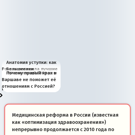
Анатомия уступки: как
Россия потеряла лучшие
Большевики
Киевская марионетка
В России назрели
Миграционный пожар
Россия начинает
Россия зимой 1904
Русская нация вчера и
Почему правый крах в
рыбопромысловые
отличаются от «Яблока»
Запада рассказала о
перемены: 15 шагов к
Европы
сбрасывать балласт
года: первые уступки во
сегодня
Варшаве не поможет её
районы Баренцева
тем, что они -
«переобувании» хозяев
суверенной экономике
Анкориджа
внутренней политике
отношениям с Россией?
моря
победители
Медицинская реформа в России (известная
как «оптимизация здравоохранения»)
непрерывно продолжается с 2010 года по