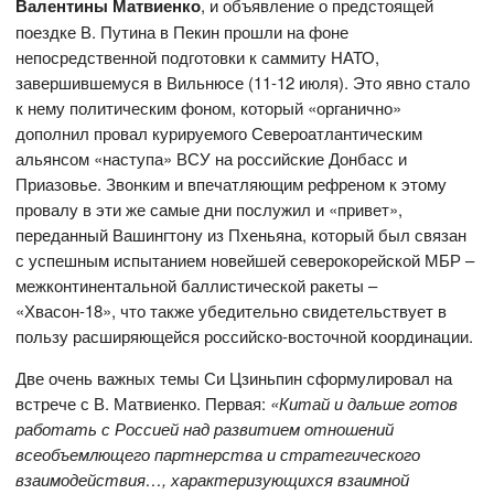
Валентины Матвиенко
, и объявление о предстоящей
поездке В. Путина в Пекин прошли на фоне
непосредственной подготовки к саммиту НАТО,
завершившемуся в Вильнюсе (11-12 июля). Это явно стало
к нему политическим фоном, который «органично»
дополнил провал курируемого Североатлантическим
альянсом «наступа» ВСУ на российские Донбасс и
Приазовье. Звонким и впечатляющим рефреном к этому
провалу в эти же самые дни послужил и «привет»,
переданный Вашингтону из Пхеньяна, который был связан
с успешным испытанием новейшей северокорейской МБР –
межконтинентальной баллистической ракеты –
«Хвасон-18», что также убедительно свидетельствует в
пользу расширяющейся российско-восточной координации.
Две очень важных темы Си Цзиньпин сформулировал на
встрече с В. Матвиенко. Первая:
«Китай и дальше готов
работать с Россией над развитием отношений
всеобъемлющего партнерства и стратегического
взаимодействия…, характеризующихся взаимной