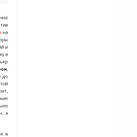
очно
отив
я
на
торы
ий и
ку в
мьер
рон
,
е до
этой
рят,
ские
было
», а
ое в