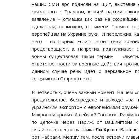
наших СМИ зря подняли на щит, выставив с
связанного с Трампом, к чьей партии закон
заявление – отмашка как раз на скорейший
сделанная, возможно, от имени Трампа: к
европейцам на Украине руки. И переложив, ка
него – на Париж. Если с этой точки зрени
предотвращает, а, напротив, подталкивает
войны существовал такой термин – «вьетн
ответственности за военные действия против
данном случае речь идет о зеркальном п
конфликта в Старом свете.
В-четвёртых, очень важный момент. На чём «с
предательстве, беспределе и выходе «за п
украинским экспортом с европейскими оружей
Макрона и прочих. А сейчас? Согласие. Разум
по цепочке через Париж, от Вашингтона к 
китайского спецпосланника
Ли Хуэя
в Варшаве
рот набрали. Между тем, после встречи глав