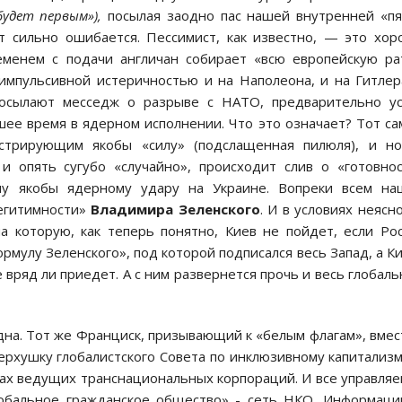
будет первым»),
посылая заодно пас нашей внутренней «п
от сильно ошибается. Пессимист, как известно, — это хо
менем с подачи англичан собирает «всю европейскую ра
импульсивной истеричностью и на Наполеона, и на Гитлер
осылают месседж о разрыве с НАТО, предварительно ус
шее время в ядерном исполнении. Что это означает? Тот с
стрирующим якобы «силу» (подслащенная пилюля), и но
и опять сугубо «случайно», происходит слив о «готовно
му якобы ядерному удару на Украине. Вопреки всем на
легитимности»
Владимира Зеленского
. И в условиях неясн
а которую, как теперь понятно, Киев не пойдет, если Ро
рмулу Зеленского», под которой подписался весь Запад, а К
е вряд ли приедет. А с ним развернется прочь и весь глобал
одна. Тот же Франциск, призывающий к «белым флагам», вмес
рхушку глобалистского Совета по инклюзивному капитализм
цах ведущих транснациональных корпораций. И все управля
обальное гражданское общество» - сеть НКО. Информац