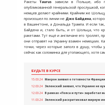
Ракеты
Taurus
зависли в Польше, ибо п
опубликованной генеральской прослушкой, ког
немцев делают крайними. Крайним же Шольцу б
произошел по линии не
Джо Байдена
, котор
в Вашингтоне, а Дональда Трампа. И если так,
Байдена и, стало быть, и от Шольца, что к
ракетами. Тут ещё и англичане его троллят, 
они отправят на Украину взамен немецких. Ка
точки, через которые заполз в душу, чтобы 
сейчас как соломинка для утопающего, хотя сам
БУДЬТЕ В КУРСЕ
15.03.24
Макрон заявил о готовности Франци
12.03.24
Зеленский заявил, что Украине не н
12.03.24
В рамках «Пояса и пути» заработал м
11.03.24
Зеленский раскритиковал мирную и