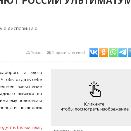
ЛЯЮТ РОССИИ УЛЬТИМАТУ
ную диспозицию
Печать
Отправить по email
«доброго и злого
 Чтобы отдать себе
ынешнее завышение
адного альянса во
ми ему поляками и
новости последних
поднять белый флаг
;