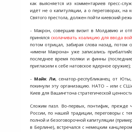
как выясняется из комментариев пресс-слу
идёт не о капитуляции, а о переговорах, на 
Святого престола, должен пойти киевский режи
- Макрон, совершив визит в Молдавию и отп
принялся
сколачивать коалицию для ввода вой
потом отрицал, забирая слова назад, потом с
«имени Макрона» уже записались прибалтийс
последнее время поляки и финны (последни
пригласили к себе натовское ядерное оружие);
-
Майк Ли
, сенатор-республиканец от Юты
покинули эту организацию. НАТО – или с США
Киев для Вашингтона стратегической ценности
Сложим пазл. Во-первых, понтифик, прежде
России, по нашей традиции, переговоры с те
полной и безоговорочной капитуляции (пример
в Берлине), встречался с немецким канцлеро