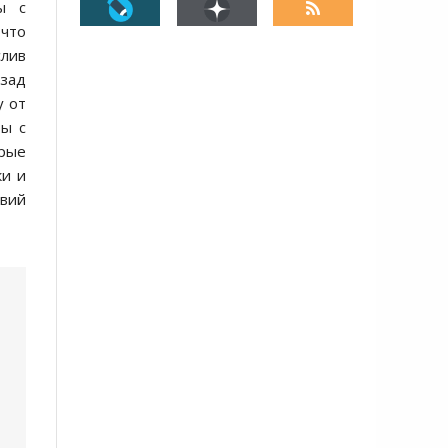
ы с
 что
слив
азад
у от
ры с
орые
ки и
твий