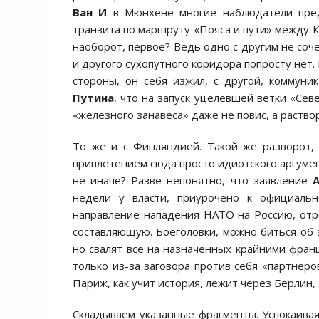
Ван И
в Мюнхене многие наблюдатели пре
транзита по маршруту «Пояса и пути» между К
наоборот, первое? Ведь одно с другим не соч
и другого сухопутного коридора попросту нет. 
стороны, он себя изжил, с другой, коммун
Путина
, что на запуск уцелевшей ветки «Сев
«железного занавеса» даже не повис, а раствор
То же и с Финляндией. Такой же разворот,
приплетением сюда просто идиотского аргумен
не иначе? Разве непонятно, что заявление
недели у власти, приурочено к официал
направление нападения НАТО на Россию, отр
составляющую. Боеголовки, можно биться об 
но свалят все на назначенных крайними фран
только из-за заговора против себя «партнеро
Париж, как учит история, лежит через Берлин,
Складываем указанные фрагменты. Успокаива