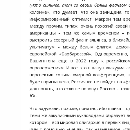
(«кто сильнее, тот со своим белым флангом 
колонне». Кто думает, что она зачищена, т
информированный оптимист. Макрон тем вре
Между прочим, типаж, очень похожий своей 
американцы – тем же самым временем – п
выстроить северный фланг альянса, в ближай
ультиматум – между белым флагом, демон
европейской «Барбароссой». Одновременно, 
Вашингтона еще в 2022 году к российско
опровержениям. И все это в канун «вакуума 
перспектив созыва «мирной конференции», н
будет приглашена, Россия же не пойдет на «фо
дал понять, что если не позовут Россию – тож
Юг.
Что задумали, похоже, понятно, ибо шайка – 
теми же закулисными кукловодами образует ве
котором – вся мировая олигархия в первых ли
ими с помощью «бабла» так называемое «гл