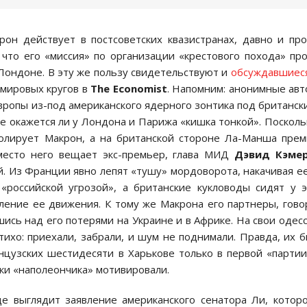
рон действует в постсоветских квазистранах, давно и пр
что его «миссия» по организации «крестового похода» пр
 Лондоне. В эту же пользу свидетельствуют и
обсуждавшиес
 мировых кругов в
The Economist
. Напомним: анонимные ав
Европы из-под американского ядерного зонтика под британск
не окажется ли у Лондона и Парижа «кишка тонкой». Посколь
солирует Макрон, а на британской стороне Ла-Манша пре
есто него вещает экс-премьер, глава МИД
Дэвид Кэме
. Из Франции явно лепят «тушу» мордоворота, накачивая е
«российской угрозой», а британские кукловоды сидят у 
ление ее движения. К тому же Макрона его партнеры, гово
ись над его потерями на Украине и в Африке. На свои одес
ихо: приехали, забрали, и шум не поднимали. Правда, их 
цузских шестидесяти в Харькове только в первой «партии
чки «наполеончика» мотивировали.
де выглядит заявление американского сенатора Ли, котор