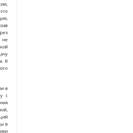
сии,
 это
ция,
зав
ерез
й не
ской
ачу
а. В
ого
ли в
цу с
ения
вой,
аций
ды в
тики