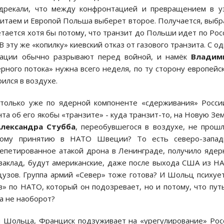
дрекали, что между конфронтацией и превращением в у
итаем и Европой Польша выберет второе. Получается, выбр
етается хотя бы потому, что транзит до Польши идет по Рос
В эту же «копилку» киевский отказ от газового транзита. С о
икации обычно разрывают перед войной, и намёк
Владим
ерного потока» нужна всего неделя, по ту сторону европейс
ился в воздухе.
 только уже по ядерной компоненте «сдерживания» Росси
та об его якобы «транзите» - куда транзит-то, на Новую Зе
Александра Стубба
, переобувшегося в воздухе, не прош
ьному принятию в НАТО Швеции? То есть северо-запад
епетированное атакой дрона в Ленинграде, получило яде
заклад, будут американские, даже после выхода США из Н
цузов. Группа армий «Север» тоже готова? И Шольц психуе
в» по НАТО, который он подозревает, но и потому, что пут
 а не наоборот?
я Шольца, Франциск подзуживает на «урегулирование» Ро