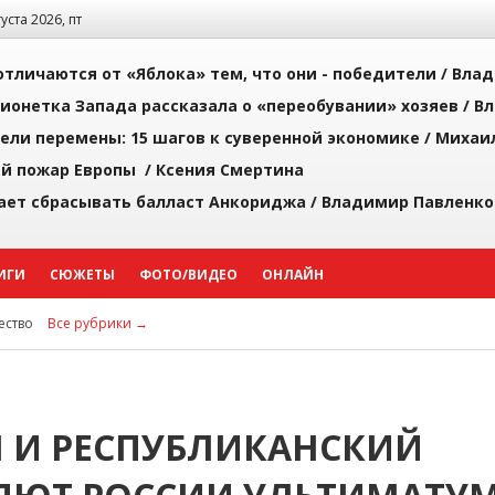
густа 2026, пт
тличаются от «Яблока» тем, что они - победители /
Влад
ионетка Запада рассказала о «переобувании» хозяев /
Вл
рели перемены: 15 шагов к суверенной экономике /
Михаи
й пожар Европы /
Ксения Смертина
ает сбрасывать балласт Анкориджа /
Владимир Павленко
ИГИ
СЮЖЕТЫ
ФОТО/ВИДЕО
ОНЛАЙН
ство
Все рубрики →
 И РЕСПУБЛИКАНСКИЙ