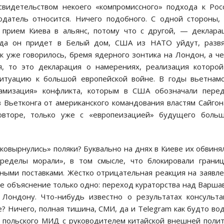
видетельством некоего «компромиссного» подхода к Рос
одатель относится. Ничего подобного. С одной стороны,
 прием Киева в альянс, потому что с другой, — деклара
огда он придет в Белый дом, США из НАТО уйдут, развя
к уже говорилось, бремя ядерного зонтика на Лондон, а ч
я, то это декларация о намерениях, реализация которо
 ситуацию к большой европейской войне. В годы вьетнам
амизация» конфликта, которым в США обозначали перед
 Вьетконга от американского командования властям Сайгон
овторе, только уже с «европеизацией» будущего больш
ковырнулись» поляки? Буквально на днях в Киеве их обвиня
ределы морали», в том смысле, что блокировали грани
ными поставками. Жёстко отрицательная реакция на заявл
ное объяснение только одно: переход кураторства над Варша
Лондону. Что-нибудь известно о результатах консульт
? Ничего, полная тишина, СМИ, да и Telegram как будто во
ы польского МИД с руководителем китайской внешней поли