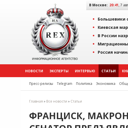
В Москве:
20:41
, 7 ав
Большевики о
Киевская мар
В России наз
Миграционны
Россия начин
НОВОСТИ
ЭКСПЕРТЫ
ИНТЕРВЬЮ
СТАТЬИ
КН
Пресс-релизы
Telegram
Политика
Экономика
Обще
Главная
»
Все новости
»
Статьи
ФРАНЦИСК, МАКРОН