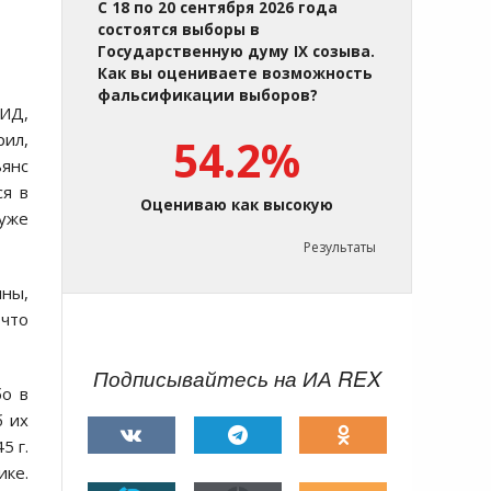
С 18 по 20 сентября 2026 года
состоятся выборы в
Государственную думу IX созыва.
Как вы оцениваете возможность
фальсификации выборов?
МИД,
рил,
54.2%
ьянс
ся в
Оцениваю как высокую
 уже
Результаты
ины,
 что
Подписывайтесь на ИА REX
бо в
б их
5 г.
ике.