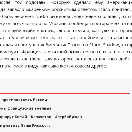
осле той подставы, которую сделали ему американц
да запахло «жареным» российским ответом, стало понятно,
ыть не хочется, ибо он небезосновательно полагает, что 
ому он всё, что надо по Украине, пообещал полтора месяца н
 то «глубинный» маятник, следовательно, качнулся в сторон
ратно увеличивает его шансы стать крайним из-за авантю
предлагая поштучно «обменять» Taurus на Storm Shadow, кот
к иезуит, Франциск - опытный психотерапевт, и нашел нот
успокоить канцлера, для которого остановка военных дейс
 папа имел в виду, как выясняется, совсем другое.
и противостоять России
ужны французские военные
аршрут Китай – Казахстан – Азербайджан
нициативу Папы Римского