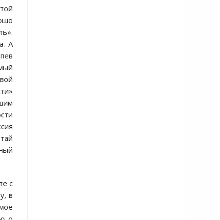
ятой
рошо
ть».
а. А
пев
амый
вой
сти»
шим
ости
ссия
итай
ьный
те с
у, в
емое
ию о