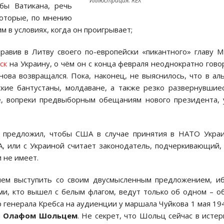
Иллюстрация: REX
жбы Ватикана, речь
которые, по мнению
м в условиях, когда он проигрывает;
равив в Литву своего по-европейски «пикантного» главу 
ск
на Украину, о чём он с конца февраля неоднократно гово
нова возвращался. Пока, наконец, не выяснилось, что в ал
кие бантустаны, молдаване, а также резко развернувшие
е, вопреки предвыборным обещаниям нового президента,
, предложил, чтобы США в случае принятия в НАТО Укра
, или с Украиной считает законодатель, подчеркивающий,
 не имеет.
 чем выступить со своим двусмысленным предложением, и
ми, кто вышел с белым флагом, ведут только об одном – о
 генерала Кребса на аудиенции у маршала Чуйкова 1 мая 194
м
Олафом Шольцем
. Не секрет, что Шольц сейчас в истер