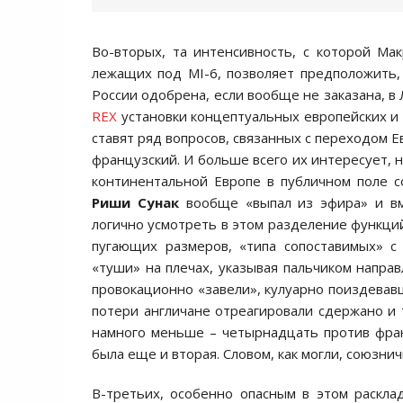
Во-вторых, та интенсивность, с которой Мак
лежащих под MI-6, позволяет предположить, 
России одобрена, если вообще не заказана, в
REX
установки концептуальных европейских и
ставят ряд вопросов, связанных с переходом 
французский. И больше всего их интересует, 
континентальной Европе в публичном поле 
Риши Сунак
вообще «выпал из эфира» и вм
логично усмотреть в этом разделение функций
пугающих размеров, «типа сопоставимых» с 
«туши» на плечах, указывая пальчиком направ
провокационно «завели», кулуарно поиздевавш
потери англичане отреагировали сдержано и т
намного меньше – четырнадцать против фран
была еще и вторая. Словом, как могли, союзни
В-третьих, особенно опасным в этом раскла