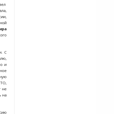
зел
ала,
сии,
дной
ира
кого
и. С
млю,
ло и
ное
рную
АТО,
т не
ь на
ссию