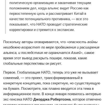
политическую организацию и заканчивая текущим
положением дел, когда альянс видит Россию как
первостепенную цель и рассматривает Китай в
качестве потенциального противника, — все это
показывает, что НАТО проводит стратегические
корректировки и стремится к экспансии.
Поскольку авторы оговариваются, что
«опасность войны
неизбежно возрастет по мере продвижения и расширения
альянса, и последствия не ограничатся Азией»,
самое
время этот вывод раскрыть пошире, показав, какие
глобальные перспективы он рисует.
Первое. Глобализация НАТО, теперь это уже не вызывает
сомнений, — это проект, трансформированный в
конкретную концепцию, пока секретную, но существующую
на бумаге. Посмотрите, как плавно вводится эта тема в
информационное поле. В конце января появилось интервью
экс-генсека НАТО
Джорджа Робертсона
, которое отмечено
многими интересными вещами, но главное: были очерчены