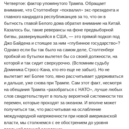
Четвертое: фактор упомянутого Трампа. Обращает
внимание, что Столтенберг «похвалил» экс-президента и
главного кандидата республиканцев за то, что он в
бытность главой Белого дома обратил внимание на Китай.
Казалось бы, такие реверансы на фоне предвыборной
битвы, развернувшейся в США, — это прямой подкоп под
Джо Байдена и стоящее за ним «глубинное государство»?
Однако если бы так было на самом деле, Столтенберг
пробкой из бутылки вылетел бы со своей должности, на
которой и так сидит сверхурочно. (Вспомним судьбу
Доминика Стросс-Кана, кто его еще не забыл). Но не
вылетает же! Более того, явно рассчитывает удерживаться
и дальше, уже снова при Трампе. Сам этот факт, несмотря
на обещания Трампа «разобраться с НАТО», лучше любых
слов свидетельствует в пользу вероятной системности тех
перемен, которые проходят за океаном. И вполне может
получиться так, что рассчитывая на ослабление
международной напряженности при новой американской
власти, мы столкнемся с ее обострением до уровня
реальной военной эскалации.