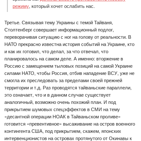
режиму
, который хочет ослабить нас.
Третье. Связывая тему Украины с темой Тайваня,
Столтенберг совершает информационный подлог,
переворачивая ситуацию с ног на голову от реальности. В
НАТО прекрасно известна история событий на Украине, кто
и как их готовил, что делал, за что отвечал, что
планировалось на самом деле. А именно: вторжение в
Россию с замещением тыловых позиций на самой Украине
силами НАТО, чтобы Россия, отбив нападение ВСУ, уже не
смогла их преследовать за пределами своей прежней
территории и т.д. Раз проводятся тайваньские параллели,
это означает, что и в данном случае существует
аналогичный, возможно очень похожий план. И под
прикрытием шумовых спецэффектов в СМИ на тему
«десантной операции НОАК в Тайваньском проливе»
готовится «превентивное» высаживание на остров военного
контингента США, под прикрытием, скажем, японских
интервенционистов на островах протянутого от Окинавы к