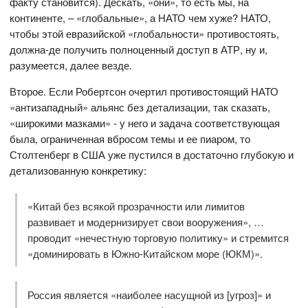
факту становится). Дескать, «они», то есть мы, на
континенте, – «глобальные», а НАТО чем хуже? НАТО,
чтобы этой евразийской «глобальности» противостоять,
должна-де получить полноценный доступ в АТР, ну и,
разумеется, далее везде.
Второе. Если Робертсон очертил противостоящий НАТО
«антизападный» альянс без детализации, так сказать,
«широкими мазками» - у него и задача соответствующая
была, ограниченная вбросом темы и ее пиаром, то
Столтенберг в США уже пустился в достаточно глубокую и
детализованную конкретику:
«Китай без всякой прозрачности или лимитов
развивает и модернизирует свои вооружения», …
проводит «нечестную торговую политику» и стремится
«доминировать в Южно-Китайском море (ЮКМ)».
Россия является «наиболее насущной из [угроз]» и