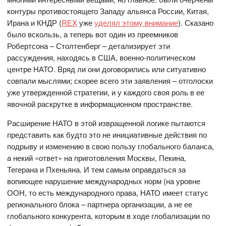
контуры противостоящего Западу альянса России, Китая,
Ирана и КНДР (
REX
уже
уделял этому внимание
). Сказано
было вскользь, а теперь вот один из преемников
Робертсона – Столтенберг – детализирует эти
рассуждения, находясь в США, военно-политическом
центре НАТО. Вряд ли они договорились или ситуативно
совпали мыслями; скорее всего эти заявления – отголоски
уже утвержденной стратегии, и у каждого своя роль в ее
явочной раскрутке в информационном пространстве.
Расширение НАТО в этой извращенной логике пытаются
представить как будто это не инициативные действия по
подрыву и изменению в свою пользу глобального баланса,
а некий «ответ» на приготовления Москвы, Пекина,
Тегерана и Пхеньяна. И тем самым оправдаться за
вопиющее нарушение международных норм (на уровне
ООН, то есть международного права, НАТО имеет статус
регионального блока – партнера организации, а не ее
глобального конкурента, которым в ходе глобализации по