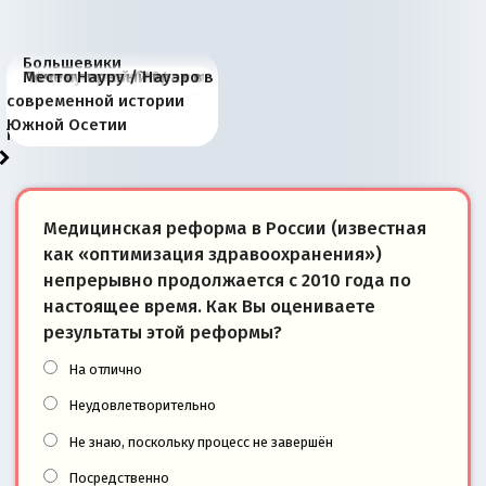
Большевики
Киевская марионетка
В России назрели
Миграционный пожар
Россия начинает
Россия зимой 1904
Русская нация вчера и
Почему правый крах в
Место Науру / Науэро в
отличаются от «Яблока»
Запада рассказала о
перемены: 15 шагов к
Европы
сбрасывать балласт
года: первые уступки во
сегодня
Варшаве не поможет её
современной истории
тем, что они -
«переобувании» хозяев
суверенной экономике
Анкориджа
внутренней политике
отношениям с Россией?
Южной Осетии
победители
Медицинская реформа в России (известная
как «оптимизация здравоохранения»)
непрерывно продолжается с 2010 года по
настоящее время. Как Вы оцениваете
результаты этой реформы?
На отлично
Неудовлетворительно
Не знаю, поскольку процесс не завершён
Посредственно