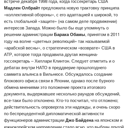
встрече декабря 1998 года, когда госсекретарь США
Мадлен Олбрайт
предложила новую трактовку принципа
«коллективной обороны», с его адаптацией к широкой, то
есть глобальной «защите» (на самом деле продвижении)
интересов Запада. Можно было бы еще упомянуть о
решении администрации
Барака Обамы
, принятом в 2011
году на волне «цветных революций» так называемой
«арабской весны», о стратегическом «возврате» США в
АТР, которое тогда продавила другая женщина-
госсекретарь – Хиллари Клинтон. Следует отметить и о
дебатах внутри НАТО в преддверие прошлогоднего
саммита альянса в Вильнюсе. Обсуждалось создание
блокового офиса связи в Японии, однако после бурного
обмена мнениями это положение проекта итогового
документа, выдержавшее несколько раундов обсуждений,
все-таки было отклонено. Кто-то посчитал, что отложено;
действительность опровергла эти надежды, и очень скоро
по беспрецедентной дипломатической активности
функционеров администрации
Джо Байдена
на японском и
южнокорейском направлении стало ясно, что выбран другой