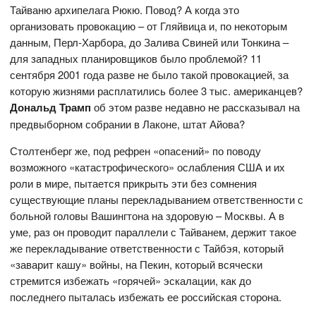
Тайваню архипелага Рюкю. Повод? А когда это
организовать провокацию – от Гляйвица и, по некоторым
данным, Перл-Харбора, до Залива Свиней или Тонкина –
для западных планировщиков было проблемой? 11
сентября 2001 года разве не было такой провокацией, за
которую жизнями расплатились более 3 тыс. американцев?
Дональд Трамп
об этом разве недавно не рассказывал на
предвыборном собрании в Лаконе, штат Айова?
Столтенберг же, под рефрен «опасений» по поводу
возможного «катастрофического» ослабления США и их
роли в мире, пытается прикрыть эти без сомнения
существующие планы перекладыванием ответственности с
больной головы Вашингтона на здоровую – Москвы. А в
уме, раз он проводит параллели с Тайванем, держит такое
же перекладывание ответственности с Тайбэя, который
«заварит кашу» войны, на Пекин, который всячески
стремится избежать «горячей» эскалации, как до
последнего пыталась избежать ее российская сторона.