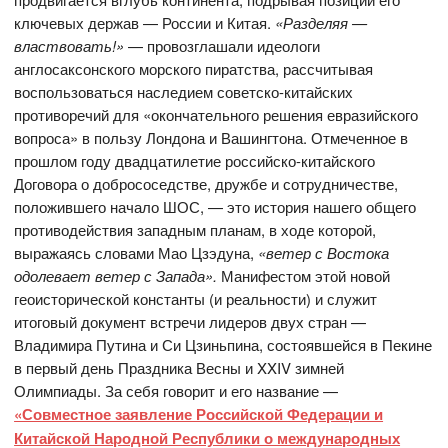
ключевых держав — России и Китая.
«Разделяя —
властвовать!»
— провозглашали идеологи
англосаксонского морского пиратства, рассчитывая
воспользоваться наследием советско-китайских
противоречий для «окончательного решения евразийского
вопроса» в пользу Лондона и Вашингтона. Отмеченное в
прошлом году двадцатилетие российско-китайского
Договора о добрососедстве, дружбе и сотрудничестве,
положившего начало ШОС, — это история нашего общего
противодействия западным планам, в ходе которой,
выражаясь словами Мао Цзэдуна,
«ветер с Востока
одолевает ветер с Запада».
Манифестом этой новой
геоисторической константы (и реальности) и служит
итоговый документ встречи лидеров двух стран —
Владимира Путина и Си Цзиньпина, состоявшейся в Пекине
в первый день Праздника Весны и XXIV зимней
Олимпиады. За себя говорит и его название —
«Совместное заявление Российской Федерации и
Китайской Народной Республики о международных