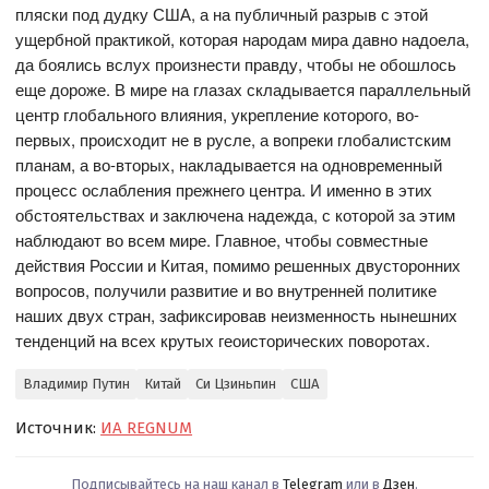
пляски под дудку США, а на публичный разрыв с этой
ущербной практикой, которая народам мира давно надоела,
да боялись вслух произнести правду, чтобы не обошлось
еще дороже. В мире на глазах складывается параллельный
центр глобального влияния, укрепление которого, во-
первых, происходит не в русле, а вопреки глобалистским
планам, а во-вторых, накладывается на одновременный
процесс ослабления прежнего центра. И именно в этих
обстоятельствах и заключена надежда, с которой за этим
наблюдают во всем мире. Главное, чтобы совместные
действия России и Китая, помимо решенных двусторонних
вопросов, получили развитие и во внутренней политике
наших двух стран, зафиксировав неизменность нынешних
тенденций на всех крутых геоисторических поворотах.
Владимир Путин
Китай
Си Цзиньпин
США
Источник:
ИА REGNUM
Подписывайтесь на наш канал в
Telegram
или в
Дзен
.