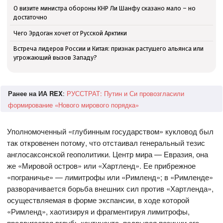
О визите министра обороны КНР Ли Шанфу сказано мало – но
достаточно
Чего Эрдоган хочет от Русской Арктики
Встреча лидеров России и Китая: признак растущего альянса или
угрожающий вызов Западу?
Ранее на ИА REX
:
РУССТРАТ: Путин и Си провозгласили
формирование «Нового мирового порядка»
Уполномоченный «глубинным государством» кукловод был
так откровенен потому, что отстаивал генеральный тезис
англосаксонской геополитики. Центр мира — Евразия, она
же «Мировой остров» или «Хартленд». Ее прибрежное
«пограничье» — лимитрофы или «Римленд»; в «Римленде»
разворачивается борьба внешних сил против «Хартленда»,
осуществляемая в форме экспансии, в ходе которой
«Римленд», хаотизируя и фрагментируя лимитрофы,
продвигается вглубь континента, подрывая позиции его