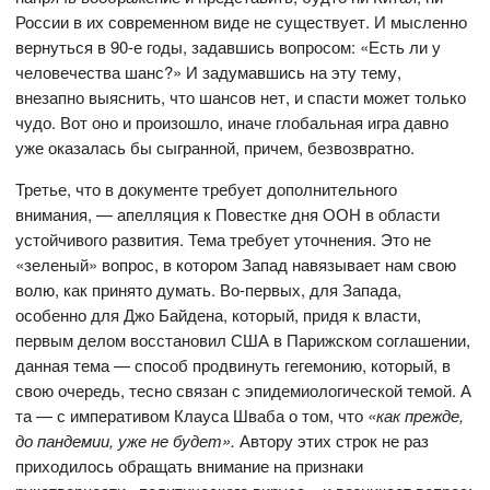
России в их современном виде не существует. И мысленно
вернуться в 90-е годы, задавшись вопросом: «Есть ли у
человечества шанс?» И задумавшись на эту тему,
внезапно выяснить, что шансов нет, и спасти может только
чудо. Вот оно и произошло, иначе глобальная игра давно
уже оказалась бы сыгранной, причем, безвозвратно.
Третье, что в документе требует дополнительного
внимания, — апелляция к Повестке дня ООН в области
устойчивого развития. Тема требует уточнения. Это не
«зеленый» вопрос, в котором Запад навязывает нам свою
волю, как принято думать. Во-первых, для Запада,
особенно для Джо Байдена, который, придя к власти,
первым делом восстановил США в Парижском соглашении,
данная тема — способ продвинуть гегемонию, который, в
свою очередь, тесно связан с эпидемиологической темой. А
та — с императивом Клауса Шваба о том, что
«как прежде,
до пандемии, уже не будет».
Автору этих строк не раз
приходилось обращать внимание на признаки