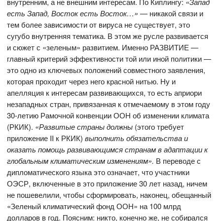
внутренним, а не внешним интересам. По Киплингу:
«Запад
есть Запад, Восток есть Восток…»
— никакой связи и
тем более зависимости от вируса не существует, это
сугубо внутренняя тематика. В этом же русле развивается
и сюжет с «зеленым» развитием. Именно РАЗВИТИЕ —
главный критерий эффективности той или иной политики —
это одно из ключевых положений совместного заявления,
которая проходит через него красной нитью. Ну и
апелляция к интересам развивающихся, то есть априори
незападных стран, привязанная к отмечаемому в этом году
30-летию Рамочной конвенции ООН об изменении климата
(РКИК).
«Развитые страны должны
(этого требует
приложение II к РКИК)
выполнить обязательства и
оказать помощь развивающимся странам в адаптации к
глобальным климатическим изменениям».
В переводе с
дипломатического языка это означает, что участники
ОЭСР, включенные в это приложение 30 лет назад, ничем
не пошевелили, чтобы сформировать, наконец, обещанный
«Зеленый климатический фонд ООН» на 100 млрд
долларов в год. Поясним: никто, конечно же, не собирался