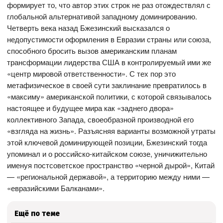
формирует то, что автор этих строк не раз отождествлял с
глобальной альтернативой западному доминированию.
Четверть века назад Бжезинский высказался о
недопустимости оформления в Евразии страны или союза,
способного бросить вызов американским планам
трансформации лидерства США в контролируемый ими же
«центр мировой ответственности». С тех пор это
метафизическое в своей сути заклинание превратилось в
«максиму» американской политики, с которой связывалось
настоящее и будущее мира как «заднего двора»
коллективного Запада, своеобразной производной его
«взгляда на жизнь». Разъясняя варианты возможной утраты
этой ключевой доминирующей позиции, Бжезинский тогда
упоминал и о российско-китайском союзе, уничижительно
именуя постсоветское пространство «черной дырой», Китай
— «региональной державой», а территорию между ними —
«евразийскими Балканами».
Ещё по теме