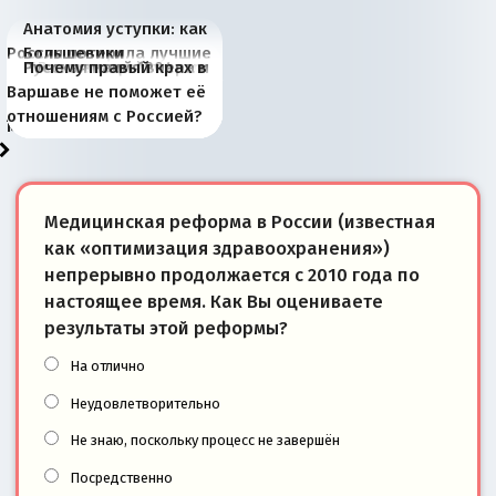
Анатомия уступки: как
Россия потеряла лучшие
Большевики
Киевская марионетка
В России назрели
Миграционный пожар
Россия начинает
Россия зимой 1904
Русская нация вчера и
Почему правый крах в
рыбопромысловые
отличаются от «Яблока»
Запада рассказала о
перемены: 15 шагов к
Европы
сбрасывать балласт
года: первые уступки во
сегодня
Варшаве не поможет её
районы Баренцева
тем, что они -
«переобувании» хозяев
суверенной экономике
Анкориджа
внутренней политике
отношениям с Россией?
моря
победители
Медицинская реформа в России (известная
как «оптимизация здравоохранения»)
непрерывно продолжается с 2010 года по
настоящее время. Как Вы оцениваете
результаты этой реформы?
На отлично
Неудовлетворительно
Не знаю, поскольку процесс не завершён
Посредственно