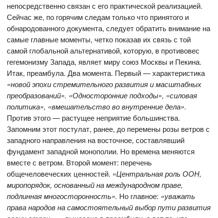
непосредственно связан с его практической реализацией.
Сейчас же, по горячим следам только что принятого и
обнародованного документа, следует обратить внимание на
самые главные моменты, четко показав их связь с той
самой глобальной альтернативой, которую, в противовес
гегемонизму Запада, являет миру союз Москвы и Пекина.
Итак, преамбула. Два момента. Первый — характеристика
«новой эпохи стремительного развития и масштабных
преобразований». «Односторонние подходы», «силовая
политика», «вмешательство во внутренние дела».
Против этого — растущее неприятие большинства.
Запомним этот постулат, ранее, до перемены розы ветров с
западного направления на восточное, составлявший
фундамент западной монополии. Но времена меняются
вместе с ветром. Второй момент: перечень
общечеловеческих ценностей. «
Центральная роль ООН,
миропорядок, основанный на международном праве,
подлинная многосторонность».
Но главное:
«уважать
права народов на самостоятельный выбор пути развития