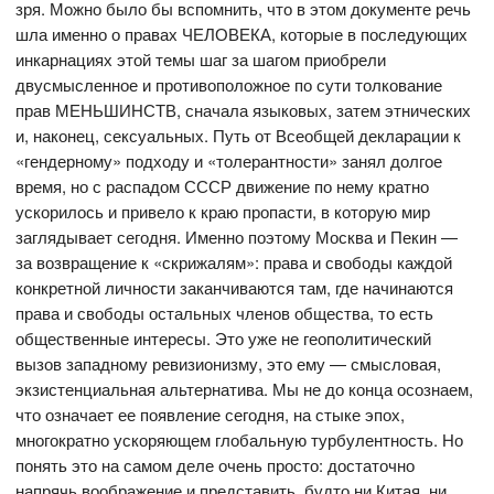
зря. Можно было бы вспомнить, что в этом документе речь
шла именно о правах ЧЕЛОВЕКА, которые в последующих
инкарнациях этой темы шаг за шагом приобрели
двусмысленное и противоположное по сути толкование
прав МЕНЬШИНСТВ, сначала языковых, затем этнических
и, наконец, сексуальных. Путь от Всеобщей декларации к
«гендерному» подходу и «толерантности» занял долгое
время, но с распадом СССР движение по нему кратно
ускорилось и привело к краю пропасти, в которую мир
заглядывает сегодня. Именно поэтому Москва и Пекин —
за возвращение к «скрижалям»: права и свободы каждой
конкретной личности заканчиваются там, где начинаются
права и свободы остальных членов общества, то есть
общественные интересы. Это уже не геополитический
вызов западному ревизионизму, это ему — смысловая,
экзистенциальная альтернатива. Мы не до конца осознаем,
что означает ее появление сегодня, на стыке эпох,
многократно ускоряющем глобальную турбулентность. Но
понять это на самом деле очень просто: достаточно
напрячь воображение и представить, будто ни Китая, ни