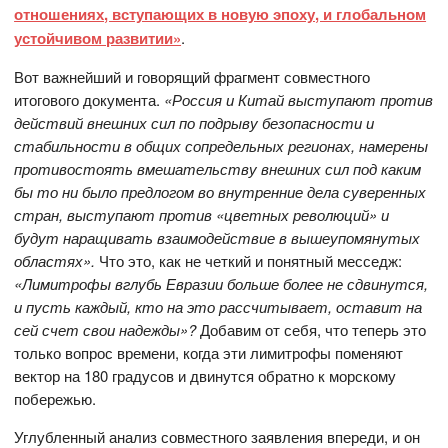
отношениях, вступающих в новую эпоху, и глобальном
устойчивом развитии»
.
Вот важнейший и говорящий фрагмент совместного
итогового документа.
«Россия и Китай выступают против
действий внешних сил по подрыву безопасности и
стабильности в общих сопредельных регионах, намерены
противостоять вмешательству внешних сил под каким
бы то ни было предлогом во внутренние дела суверенных
стран, выступают против «цветных революций» и
будут наращивать взаимодействие в вышеупомянутых
областях».
Что это, как не четкий и понятный месседж:
«Лимитрофы вглубь Евразии больше более не сдвинутся,
и пусть каждый, кто на это рассчитывает, оставит на
сей счет свои надежды»?
Добавим от себя, что теперь это
только вопрос времени, когда эти лимитрофы поменяют
вектор на 180 градусов и двинутся обратно к морскому
побережью.
Углубленный анализ совместного заявления впереди, и он