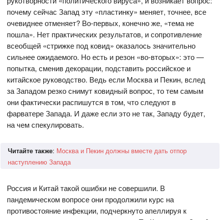
рукотворности «политического вируса», и возникает вопрос:
почему сейчас Запад эту «пластинку» меняет, точнее, все
очевиднее отменяет? Во-первых, конечно же, «тема не
пошла». Нет практических результатов, и сопротивление
всеобщей «стрижке под ковид» оказалось значительно
сильнее ожидаемого. Но есть и резон «во-вторых»: это —
попытка, сменив декорации, подставить российское и
китайское руководство. Ведь если Москва и Пекин, вслед
за Западом резко снимут ковидный вопрос, то тем самым
они фактически распишутся в том, что следуют в
фарватере Запада. И даже если это не так, Западу будет,
на чем спекулировать.
Читайте также
:
Москва и Пекин должны вместе дать отпор
наступлению Запада
Россия и Китай такой ошибки не совершили. В
пандемическом вопросе они продолжили курс на
противостояние инфекции, подчеркнуто апеллируя к