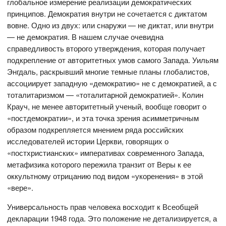
глобальное измерение реализации демократических
принципов. Демократия внутри не сочетается с диктатом
вовне. Одно из двух: или снаружи — не диктат, или внутри
— не демократия. В нашем случае очевидна
справедливость второго утверждения, которая получает
подкрепление от авторитетных умов самого Запада. Уильям
Энгдаль, раскрывший многие темные планы глобалистов,
ассоциирует западную «демократию» не с демократией, а с
тоталитаризмом — «тоталитарной демократией». Колин
Крауч, не менее авторитетный ученый, вообще говорит о
«постдемократии», и эта точка зрения асимметричным
образом подкрепляется мнением ряда российских
исследователей истории Церкви, говорящих о
«постхристианских» императивах современного Запада,
метафизика которого пережила транзит от Веры к ее
оккультному отрицанию под видом «укоренения» в этой
«вере».
Универсальность прав человека восходит к Всеобщей
декларации 1948 года. Это положение не детализируется, а