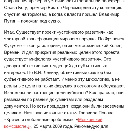
сохранения «резерва устойчивости глобальной биосферы».
Слава Богу, премьер Виктор Черномырдин эту концепцию
спустил на тормозах, а когда к власти пришел Владимир
Путин – положил под сукно.
Итак. Существует проект «устойчивого развития» как
элитарной трансформации мирового порядка. По Фрэнсису
Фукуяме – «конца истории», он же метафизический Конец
Времен. И для прикрытия реальных целей этого проекта
существует мифология «устойчивого развития». Это
доворот объективных тенденций до субъективных
интересов. По В.И. Ленину, объективный фактор без
субъективного не работает. Именно эту мифологию, а не
реальные цели на таких форумах в основном и обсуждают.
Изложены ли настоящие цели публично? Как правило, они
размазаны по разным документам или разделам
документов. Но есть прецедент, когда они были засвечены
целиком. Называю источник: статья Гавриила Попова
«Кризис и глобальные проблемы», «
Московский
комсомолец
», 25 марта 2009 года. Рекомендую для