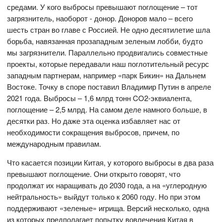
средами. У кого выбросы превышают поглощение – тот
загрязнитель, наоборот - донор. Доноров мало – всего
шесть стран во главе с Россией. Не одно десятилетие шла
борьба, навязанная прозападным зеленым лобби, будто
мы загрязнители. Параллельно продвигались совместные
проекты, которые передавали наш поглотительный ресурс
западным партнерам, например «парк Бикин» на Дальнем
Востоке. Точку в споре поставил Владимир Путин в апреле
2021 года. Выбросы – 1,6 млрд тонн CO2-эквиалента,
поглощение – 2,5 млрд. На самом деле намного больше, в
десятки раз. Но даже эта оценка избавляет нас от
необходимости сокращения выбросов, причем, по
международным правилам.
Что касается позиции Китая, у которого выбросы в два раза
превышают поглощение. Они открыто говорят, что
продолжат их наращивать до 2030 года, а на «углеродную
нейтральность» выйдут только к 2060 году. Но при этом
поддерживают «зеленые» игрища. Версий несколько, одна
из которых предполагает попытку вовлечения Китая в