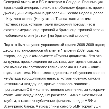
Северной Америки и ЕС с центром в Лондоне. Реанимация
Британской империи, только в глобальном формате: проект
Джона Ди – Бенджамина Дизраэли – Сесила Родса и далее
– Круглого стола. (Не путать с Трансатлантическим
партнерством, которое Трамп похоронил потому, что в
схватке американоцентричной и британоцентричной версий
глобализма стоял [и стоит] на британской стороне).
Под это был запущен управляемый кризис 2008-2009 годов;
дефолт планировалось объявить 1 апреля 2009 года, на
втором, лондонском саммите «Группы двадцати». Что это
за группа, происхождение ее состава, элитарные связи, и
что именно им противопоставили Москва и Пекин – опять
отдельная тема. Итог: вместо дефолта и обрушения за счет
не-Запада того долгового навеса, который сейчас служит
источником шатдаунов, кризис пришлось заливать
программами QE – количественного смягчения, за которыми
стоит Банк международных расчетов (БМР) с Базельским
клубом, а также их публичные филиалы в виде МВФ и
Всемирного банка. А из-за спины самого БМР торчат уши