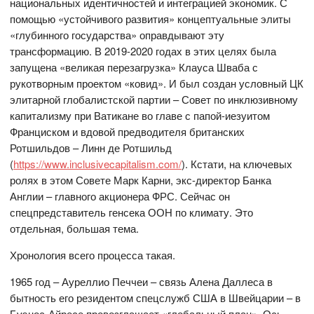
национальных идентичностей и интеграцией экономик. С
помощью «устойчивого развития» концептуальные элиты
«глубинного государства» оправдывают эту
трансформацию. В 2019-2020 годах в этих целях была
запущена «великая перезагрузка» Клауса Шваба с
рукотворным проектом «ковид». И был создан условный ЦК
элитарной глобалистской партии – Совет по инклюзивному
капитализму при Ватикане во главе с папой-иезуитом
Франциском и вдовой предводителя британских
Ротшильдов – Линн де Ротшильд
(
https://www.inclusivecapitalism.com/
). Кстати, на ключевых
ролях в этом Совете Марк Карни, экс-директор Банка
Англии – главного акционера ФРС. Сейчас он
спецпредставитель генсека ООН по климату. Это
отдельная, большая тема.
Хронология всего процесса такая.
1965 год – Ауреллио Печчеи – связь Алена Даллеса в
бытность его резидентом спецслужб США в Швейцарии – в
Буэнос-Айресе провозглашает «глобальный план». Ось