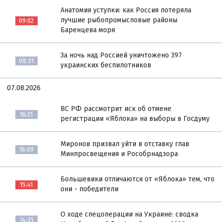
Анатомия уступки: как Россия потеряла
лучшие рыбопромысловые районы
09:02
Баренцева моря
За ночь над Россией уничтожено 397
08:31
украинских беспилотников
07.08.2026
ВС РФ рассмотрит иск об отмене
16:21
регистрации «Яблока» на выборы в Госдуму
Миронов призвал уйти в отставку глав
16:09
Минпросвещения и Рособрнадзора
Большевики отличаются от «Яблока» тем, что
15:41
они - победители
О ходе спецоперации на Украине: сводка
14:31