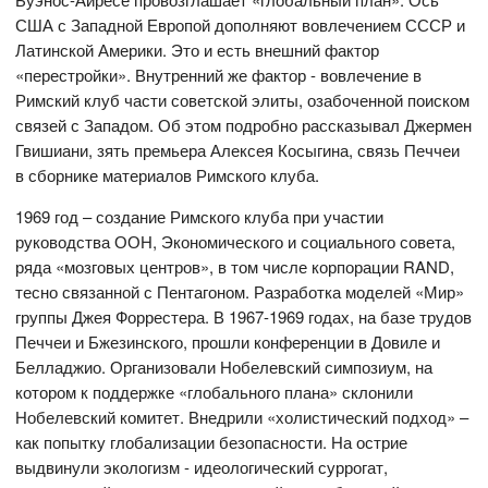
США с Западной Европой дополняют вовлечением СССР и
Латинской Америки. Это и есть внешний фактор
«перестройки». Внутренний же фактор - вовлечение в
Римский клуб части советской элиты, озабоченной поиском
связей с Западом. Об этом подробно рассказывал Джермен
Гвишиани, зять премьера Алексея Косыгина, связь Печчеи
в сборнике материалов Римского клуба.
1969 год – создание Римского клуба при участии
руководства ООН, Экономического и социального совета,
ряда «мозговых центров», в том числе корпорации RAND,
тесно связанной с Пентагоном. Разработка моделей «Мир»
группы Джея Форрестера. В 1967-1969 годах, на базе трудов
Печчеи и Бжезинского, прошли конференции в Довиле и
Белладжио. Организовали Нобелевский симпозиум, на
котором к поддержке «глобального плана» склонили
Нобелевский комитет. Внедрили «холистический подход» –
как попытку глобализации безопасности. На острие
выдвинули экологизм - идеологический суррогат,