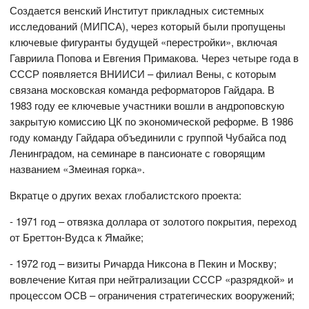
Создается венский Институт прикладных системных
исследований (МИПСА), через который были пропущены
ключевые фигуранты будущей «перестройки», включая
Гавриила Попова и Евгения Примакова. Через четыре года в
СССР появляется ВНИИСИ – филиал Вены, с которым
связана московская команда реформаторов Гайдара. В
1983 году ее ключевые участники вошли в андроповскую
закрытую комиссию ЦК по экономической реформе. В 1986
году команду Гайдара объединили с группой Чубайса под
Ленинградом, на семинаре в пансионате с говорящим
названием «Змеиная горка».
Вкратце о других вехах глобалистского проекта:
- 1971 год – отвязка доллара от золотого покрытия, переход
от Бреттон-Вудса к Ямайке;
- 1972 год – визиты Ричарда Никсона в Пекин и Москву;
вовлечение Китая при нейтрализации СССР «разрядкой» и
процессом ОСВ – ограничения стратегических вооружений;