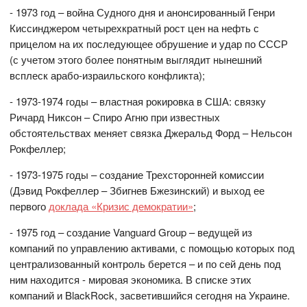
- 1973 год – война Судного дня и анонсированный Генри
Киссинджером четырехкратный рост цен на нефть с
прицелом на их последующее обрушение и удар по СССР
(с учетом этого более понятным выглядит нынешний
всплеск арабо-израильского конфликта);
- 1973-1974 годы – властная рокировка в США: связку
Ричард Никсон – Спиро Агню при известных
обстоятельствах меняет связка Джеральд Форд – Нельсон
Рокфеллер;
- 1973-1975 годы – создание Трехсторонней комиссии
(Дэвид Рокфеллер – Збигнев Бжезинский) и выход ее
первого
доклада «Кризис демократии»
;
- 1975 год – создание Vanguard Group – ведущей из
компаний по управлению активами, с помощью которых под
централизованный контроль берется – и по сей день под
ним находится - мировая экономика. В списке этих
компаний и BlackRock, засветившийся сегодня на Украине.