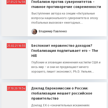
Глобализм против суверенитетов -
27.01.23 14:58
главное противоречие современности
Выступление автора на секции «Актуальные
вопросы национального суверенитета в эпоху
глобальных вызовов» ежегодных
Рождественских чтений.
Владимир Павленко
Беспокоит неравенство доходов?
25.02.21 16:55
Глобализация подпитывает его – The
Hill
Глубокие и зловещие изменения настигли США и
весь мир – и они не предвещают ничего
хорошего, пишет экономист, Ph.D. Уильям
Молони в издании The Hill
Доклад Еврокомиссии о России:
27.10.20 19:54
глобализации мешает российское
правительство
Доклад ЕК о «значительных искажениях