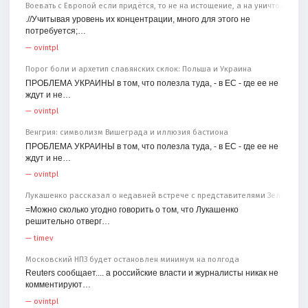
Воевать с Европой если придётся, то не на истощение, а на уничтожение
.//Учитывая уровень их концентрации, много для этого не
потребуется;…
—
ovintpl
Порог боли и архетип славянских склок: Польша и Украина
ПРОБЛЕМА УКРАИНЫ в том, что полезла туда, - в ЕС - где ее не
ждут и не…
—
ovintpl
Венгрия: символизм Вишеграда и иллюзия бастиона
ПРОБЛЕМА УКРАИНЫ в том, что полезла туда, - в ЕС - где ее не
ждут и не…
—
ovintpl
Лукашенко рассказал о недавней встрече с представителями Зеленског
=Можно сколько угодно говорить о том, что Лукашенко
решительно отверг…
—
timev
Московский НПЗ будет остановлен минимум на полгода
Reuters сообщает.... а российские власти и журналисты никак не
комментируют…
—
ovintpl