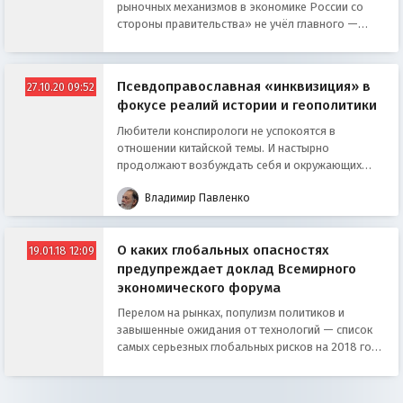
рыночных механизмов в экономике России со
стороны правительства» не учёл главного —
прав и интересов самих россиян
Псевдоправославная «инквизиция» в
27.10.20 09:52
фокусе реалий истории и геополитики
Любители конспирологи не успокоятся в
отношении китайской темы. И настырно
продолжают возбуждать себя и окружающих
небылицами про некую «глобализацию №2»
Владимир Павленко
О каких глобальных опасностях
19.01.18 12:09
предупреждает доклад Всемирного
экономического форума
Перелом на рынках, популизм политиков и
завышенные ожидания от технологий — список
самых серьезных глобальных рисков на 2018 год
представил Давосский форум