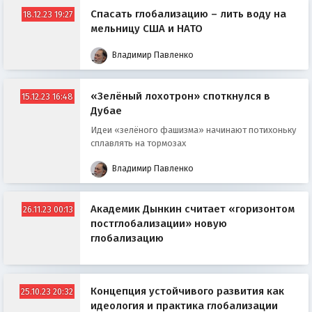
Спасать глобализацию – лить воду на
18.12.23 19:27
мельницу США и НАТО
Владимир Павленко
«Зелёный лохотрон» споткнулся в
15.12.23 16:48
Дубае
Идеи «зелёного фашизма» начинают потихоньку
сплавлять на тормозах
Владимир Павленко
Академик Дынкин считает «горизонтом
26.11.23 00:13
постглобализации» новую
глобализацию
Концепция устойчивого развития как
25.10.23 20:32
идеология и практика глобализации