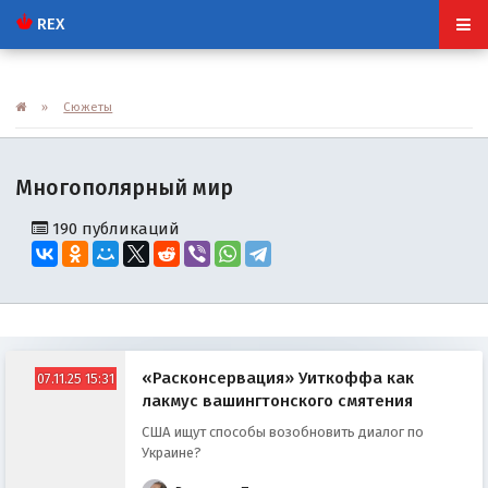
REX
»
Сюжеты
Многополярный мир
190 публикаций
«Расконсервация» Уиткоффа как
07.11.25 15:31
лакмус вашингтонского смятения
США ищут способы возобновить диалог по
Украине?