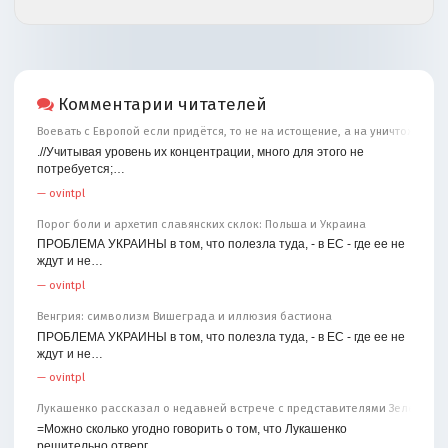
Комментарии читателей
Воевать с Европой если придётся, то не на истощение, а на уничтожение
.//Учитывая уровень их концентрации, много для этого не
потребуется;…
—
ovintpl
Порог боли и архетип славянских склок: Польша и Украина
ПРОБЛЕМА УКРАИНЫ в том, что полезла туда, - в ЕС - где ее не
ждут и не…
—
ovintpl
Венгрия: символизм Вишеграда и иллюзия бастиона
ПРОБЛЕМА УКРАИНЫ в том, что полезла туда, - в ЕС - где ее не
ждут и не…
—
ovintpl
Лукашенко рассказал о недавней встрече с представителями Зеленског
=Можно сколько угодно говорить о том, что Лукашенко
решительно отверг…