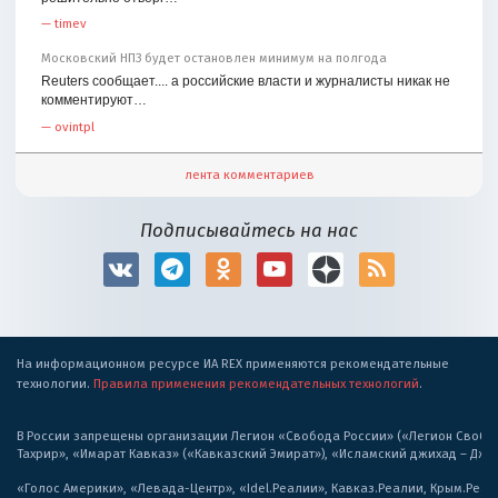
—
timev
Московский НПЗ будет остановлен минимум на полгода
Reuters сообщает.... а российские власти и журналисты никак не
комментируют…
—
ovintpl
лента комментариев
Подписывайтесь на нас
На информационном ресурсе ИА REX применяются рекомендательные
технологии.
Правила применения рекомендательных технологий
.
В России запрещены организации Легион «Свобода России» («Легион Свобода
Тахрир», «Имарат Кавказ» («Кавказский Эмират»), «Исламский джихад – Дж
«Голос Америки», «Левада-Центр», «Idel.Реалии», Кавказ.Реалии, Крым.Реал