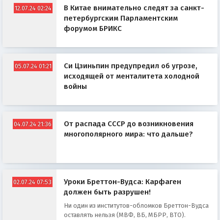
В Китае внимательно следят за санкт-
12.07.24 02:24
петербургским Парламентским
форумом БРИКС
Си Цзиньпин предупредил об угрозе,
05.07.24 01:21
исходящей от менталитета холодной
войны
От распада СССР до возникновения
04.07.24 21:36
многополярного мира: что дальше?
Уроки Бреттон-Вудса: Карфаген
02.07.24 07:53
должен быть разрушен!
Ни один из институтов-обломков Бреттон-Вудса
оставлять нельзя (МВФ, ВБ, МБРР, ВТО).