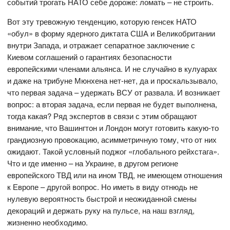
событий трогать НАТО себе дороже: ломать – не строить.
Вот эту тревожную тенденцию, которую генсек НАТО
«обул» в форму ядерного диктата США и Великобритании
внутри Запада, и отражает сепаратное заключение с
Киевом соглашений о гарантиях безопасности
европейскими членами альянса. И не случайно в кулуарах
и даже на трибуне Мюнхена нет-нет, да и проскальзывало,
что первая задача – удержать ВСУ от развала. И возникает
вопрос: а вторая задача, если первая не будет выполнена,
тогда какая? Ряд экспертов в связи с этим обращают
внимание, что Вашингтон и Лондон могут готовить какую-то
грандиозную провокацию, асимметричную тому, что от них
ожидают. Такой условный поджог «глобального рейхстага».
Что и где именно – на Украине, в другом регионе
европейского ТВД или на ином ТВД, не имеющем отношения
к Европе – другой вопрос. Но иметь в виду отнюдь не
нулевую вероятность быстрой и неожиданной смены
декораций и держать руку на пульсе, на наш взгляд,
жизненно необходимо.