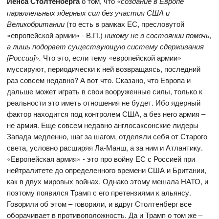
Йенса Столтенберга
о том, что
«создание в Европе
параллельных ядерных сил без участия США и
Великобритании
(то есть в рамках ЕС, пресловутой
«европейской армии» - В.П.)
никому не в состоянии помочь,
а лишь подорвет существующую систему сдерживания
[России]».
Что это, если тему «европейской армии»
муссируют, периодически к ней возвращаясь, последний
раз совсем недавно? А вот что. Сказано, что Европа и
дальше может играть в свои вооруженные силы, только к
реальности это иметь отношения не будет. Ибо ядерный
фактор находится под контролем США, а без него армия –
не армия. Еще совсем недавно англосаксонские лидеры
Запада медленно, шаг за шагом, отделяли себя от Старого
света, условно расширяя Ла-Манш, а за ним и Атлантику.
«Европейская армия» - это про войну ЕС с Россией при
нейтралитете до определенного времени США и Британии,
как в двух мировых войнах. Однако этому мешала НАТО, и
поэтому появился Трамп с его претензиями к альянсу.
Говорили об этом – говорили, и вдруг Столтенберг все
оборачивает в противоположность. Да и Трамп о том же –