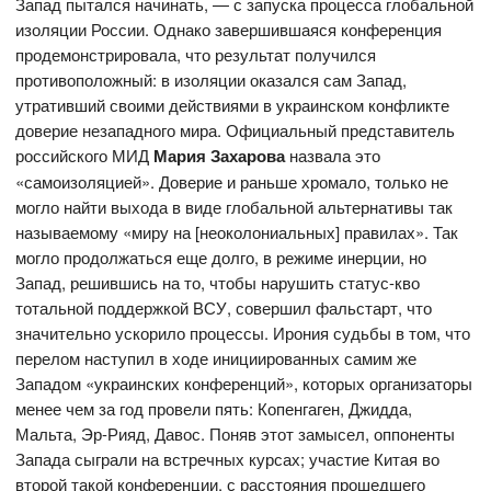
Запад пытался начинать, — с запуска процесса глобальной
изоляции России. Однако завершившаяся конференция
продемонстрировала, что результат получился
противоположный: в изоляции оказался сам Запад,
утративший своими действиями в украинском конфликте
доверие незападного мира. Официальный представитель
российского МИД
Мария Захарова
назвала это
«самоизоляцией». Доверие и раньше хромало, только не
могло найти выхода в виде глобальной альтернативы так
называемому «миру на [неоколониальных] правилах». Так
могло продолжаться еще долго, в режиме инерции, но
Запад, решившись на то, чтобы нарушить статус-кво
тотальной поддержкой ВСУ, совершил фальстарт, что
значительно ускорило процессы. Ирония судьбы в том, что
перелом наступил в ходе инициированных самим же
Западом «украинских конференций», которых организаторы
менее чем за год провели пять: Копенгаген, Джидда,
Мальта, Эр-Рияд, Давос. Поняв этот замысел, оппоненты
Запада сыграли на встречных курсах; участие Китая во
второй такой конференции, с расстояния прошедшего