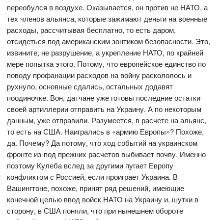
переобулся в воздухе. Оказывается, он против не НАТО, а
тех членов альянса, которые зажимают деньги на военные
расходы, рассчитывая бесплатно, то есть даром,
отсидеться под американским зонтиком безопасности. Это,
извините, не разрушение, а укрепление НАТО, по крайней
мере попытка этого. Потому, что европейское единство по
поводу профанации расходов на войну раскололось и
рухнуло, основные сдались, остальных додавят
поодиночке. Вон, датчане уже готовы последние остатки
своей артиллерии отправить на Украину. А по некоторым
данным, уже отправили. Разумеется, в расчете на альянс,
то есть на США. Наигрались в «армию Европы»? Похоже,
да. Почему? Да потому, что ход событий на украинском
фронте из-под прежних расчетов выбивает почву. Именно
поэтому Кулеба вслед за другими пугает Европу
конфликтом с Россией, если проиграет Украина. В
Вашингтоне, похоже, принят ряд решений, имеющие
конечной целью ввод войск НАТО на Украину и, шутки в
сторону, в США поняли, что при нынешнем обороте