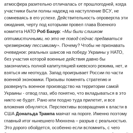
атмосфера разительно отличалась от прошлогодней, когда
участники были полны надежд на наступление ВСУ, не
сомневаясь в его успехе. Действительность опровергла эти
ожидания, черту под которыми провел глава Военного
комитета НАТО
Роб Баэур
:
«Мы были слишком
оптимистичными, но это не повод сейчас предаваться
чрезмерному пессимизму».
Почему? Чтобы не признавать
очевидное: реальных шансов на победу Украины у НАТО,
без участия которой военные действия давно бы
закончились полной капитуляцией киевского режима, нет, и
взяться им неоткуда. Запад проигрывает России по части
военной экономики. Призывы поменять стратегию и
развернуть военное производство на территории самой
Украины - отвод глаз, ибо понятно, что вкладываться в это
никто не будет. Рано или поздно туда прилетит, и все
вложения обнулятся. Перспективы возвращения к власти в
США
Дональда Трампа
маячат на пороге. Именно поэтому
главный итог нынешнего Мюнхена – разрыв с реальностью.
Это дорого обойдется, особенно если вспомнить, с чего