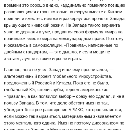
времени это хорошо видно, кардинально поменяло позицию
развивающихся стран, которые на форум вместе с Китаем
пришли, и вместе с ним же и развернулись прочь от Запада,
крышующего киевский режим. На Западе такого варианта
явно не держали в уме, продвигая свою формулу «мира на
правилах» вместо мира на международном праве. Поэтому
и оказались в самоизоляции. «Правила», написанные по
двойным стандартам, — это дышло, и если мощи не
хватает, лучше в такие игры не играть.
Главное, чего не учел Запад и почему просчитался, —
альтернативный проект глобального мироустройства,
предложенный Россией и Китаем. Пока его не было,
глобальный Юг, сцепив зубы, терпел американские
«правила», а как появился выбор – сразу его сделал, и не в
пользу Запада. В том, что дело обстоит именно так,
убеждает быстрое расширение БРИКС, которое является,
если можно так выразиться, материальным эквивалентом
этого ментального сдвига. Именно поэтому диссонансом по
отношению к Западу в Мюнхене прозвучало выступление