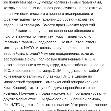
же понимаем разницу между коллективными гарантиями,
которые в военных альянсах реализуются на практике их
органами политического и военного планирования, и
фрагментацией таких гарантий до уровня «эрзац» по
отдельным столицам. Вместо практических гарантий
военной защиты получаются словесные обещания с
похлопыванием по плечу тех, кому «гарантируют».
Реальные гарантии, подкрепленные вмешательством,
может дать НАТО. А каковы они у перечисленных
европейских столиц? Чем они подкреплены, если их
вооруженные силы, полностью подчиненные НАТО и
интегрированные в ее структуру, в масштабах альянса, на
90% опирающегося на мощь США, представляют собой
исчезающую величину? Главком НАТО в Европе по
многолетней традиции – американский генерал (сейчас –
Крис Каволи), так что у себя дома европейцы и то не
хозяева. Получается, одни марионетки «прогарантировали»
других марионеток. Они даже если бы и решили помочь,
без НАТО сделать бы этого не смогли. Уже разок англичане
и французы применили силу в Ливии без американцев и