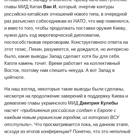
главы МИД Китая
Ван И
, который, очертив контуры
российско-китайских отношений нового типа, в очередной
раз разъяснил собеседникам из НАТО, что мир поменялся,
и вместо того, чтобы продолжать поставки оружия Киеву,
нужно дать ход миротворческой дипломатии,
поспособствовав переговорам. Конструктивного ответа на
этот тезис, Пекин, разумеется, не дождался, но интересно
было, какие выводы Запад сделает хотя бы для себя.
Капля камень точит. Время работает на коллективный
Восток, поэтому нам спешить некуда. А вот Запад в
цейтноте.
На наш взгляд, некоторые такие выводы были сделаны,
несмотря на продолжение заверений в поддержку Киева и
демагогию главы украинского МИД
Дмитрия Кулебы
насчет
«приближения российских солдат к Европе с
каждым новым украинским городом, из которого ВСУ
отступили».
Что просматривается пока, на данном этапе,
исходя из итогов конференции? Понятно, что это неполный