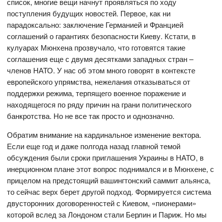
список, многие вещи начнут проявляться по ходу
поступления будущих новостей. Первое, как ни
парадоксально: заключение Германией и Францией
соглашений о гарантиях безопасности Киеву. Кстати, в
кулуарах Мюнхена прозвучало, что готовятся такие
соглашения еще с двумя десятками западных стран –
членов НАТО. У нас об этом много говорят в контексте
европейского упрямства, нежелания отказываться от
поддержки режима, терпящего военное поражение и
находящегося по ряду причин на грани политического
банкротства. Но не все так просто и однозначно.
Обратим внимание на кардинальное изменение вектора.
Если еще год и даже полгода назад главной темой
обсуждения были сроки приглашения Украины в НАТО, в
инерционном плане этот вопрос поднимался и в Мюнхене, с
прицелом на предстоящий вашингтонский саммит альянса,
то сейчас верх берет другой подход. Формируется система
двусторонних договоренностей с Киевом, «пионерами»
которой вслед за Лондоном стали Берлин и Париж. Но мы