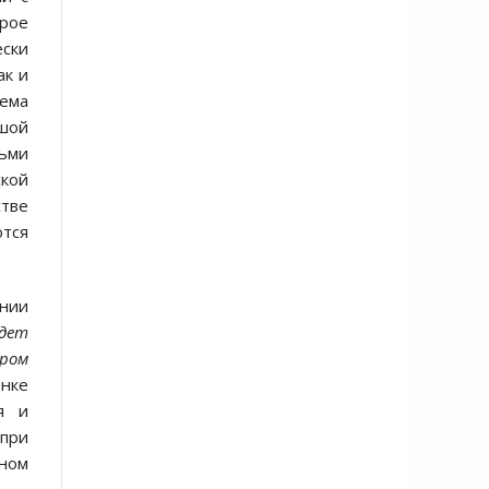
орое
ески
ак и
ема
шой
сьми
кой
стве
ются
онии
удет
дром
енке
я и
 при
вном