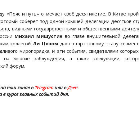
ду «Пояс и путь» отмечает своё десятилетие. В Китае про
 который соберёт под одной крышей делегации десятков ст
льств, видными государственными и общественными деятел
России
Михаил Мишустин
во главе внушительной делега
ским коллегой
Ли Цяном
даст старт новому этапу совмес
дливого миропорядка. И эти события, свидетелями которы
 на многие заблуждения, а также спекуляции, котор
кий форум.
на наш канал в
Telegram
или в
Дзен
.
а в курсе главных событий дня.