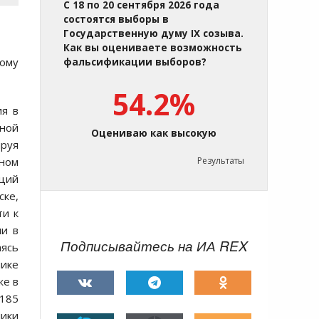
С 18 по 20 сентября 2026 года
состоятся выборы в
Государственную думу IX созыва.
Как вы оцениваете возможность
тому
фальсификации выборов?
54.2%
ия в
нной
Оцениваю как высокую
ируя
ином
Результаты
яций
ске,
ти к
ли в
Подписывайтесь на ИА REX
аясь
мике
же в
 185
лики