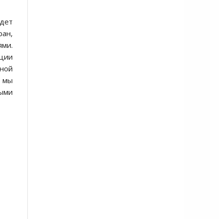
йдет
ран,
ями.
ции
тной
х мы
ыми