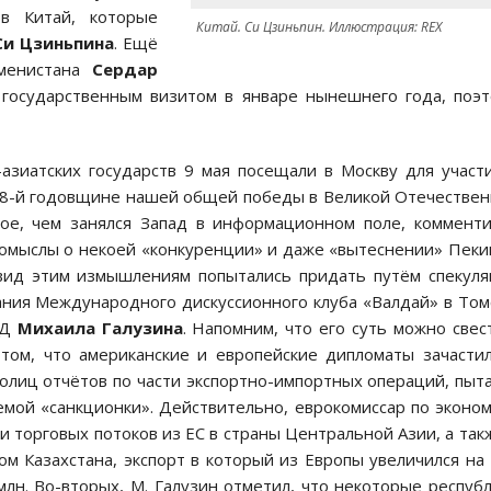
в Китай, которые
Китай. Си Цзиньпин. Иллюстрация: REX
Си Цзиньпина
. Ещё
кменистана
Сердар
 государственным визитом в январе нынешнего года, поэ
азиатских государств 9 мая посещали в Москву для участ
78-й годовщине нашей общей победы в Великой Отечестве
вое, чем занялся Запад в информационном поле, коммент
домыслы о некоей «конкуренции» и даже «вытеснении» Пек
 вид этим измышлениям попытались придать путём спекул
ания Международного дискуссионного клуба «Валдай» в Том
ИД
Михаила Галузина
. Напомним, что его суть можно свес
 том, что американские и европейские дипломаты зачасти
олиц отчётов по части экспортно-импортных операций, пыт
емой «санкционки». Действительно, еврокомиссар по эконо
и торговых потоков из ЕС в страны Центральной Азии, а так
м Казахстана, экспорт в который из Европы увеличился на
 млн. Во-вторых, М. Галузин отметил, что некоторые респуб