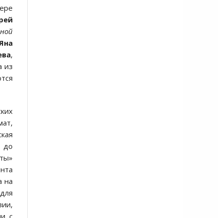
мере
рей
ной
Яна
ева
,
а из
ются
ских
ат,
ская
ы до
оты»
ента
а на
для
зии,
ии с