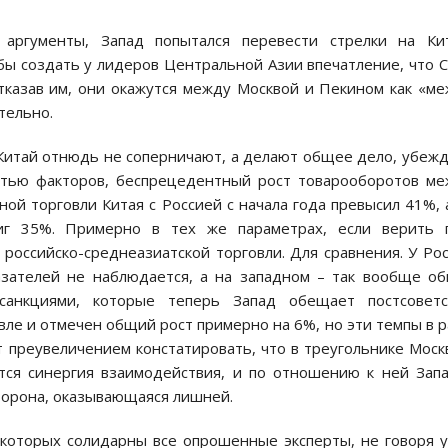
аргументы, Запад попытался перевести стрелки на Кит
обы создать у лидеров Центральной Азии впечатление, что
отказав им, они окажутся между Москвой и Пекином как «м
тельно.
 и Китай отнюдь не соперничают, а делают общее дело, убеж
стью факторов, беспрецедентный рост товарооборотов м
ой торговли Китая с Россией с начала года превысил 41%, 
иг 35%. Примерно в тех же параметрах, если верить г
российско-среднеазиатской торговли. Для сравнения. У Ро
азателей не наблюдается, а на западном – так вообще об
санкциями, которые теперь Запад обещает постсоветс
овле и отмечен общий рост примерно на 6%, но эти темпы в 
 преувеличением констатировать, что в треугольнике Моск
тся синергия взаимодействия, и по отношению к ней Зап
торона, оказывающаяся лишней.
 которых солидарны все опрошенные эксперты, не говоря 