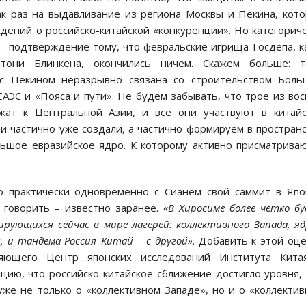
ак раз на выдавливание из региона Москвы и Пекина, кот
дений о российско-китайской «конкуренции». Но категорич
– подтверждение тому, что февральские игрища Госдепа, к
они Блинкена, окончились ничем. Скажем больше: т
 с Пекином неразрывно связана со строительством Боль
АЭС и «Пояса и пути». Не будем забывать, что трое из во
жат к Центральной Азии, и все они участвуют в китайс
и частично уже создали, а частично формируем в простран
льшое евразийское ядро. К которому активно присматрива
то практически одновременно с Сианем свой саммит в Яп
 говорить – известно заранее.
«В Хиросиме более чётко б
рующихся сейчас в мире лагерей: коллективного Запада, я
, и тандема Россия–Китай – с другой»
. Добавить к этой оц
ляющего Центр японских исследований Института Кита
ию, что российско-китайское сближение достигло уровня,
же не только о «коллективном Западе», но и о «коллекти