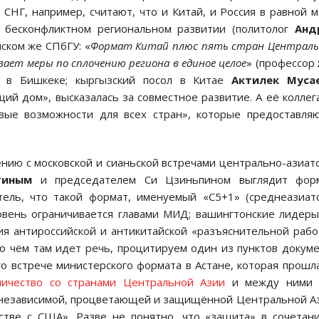
 СНГ, например, считают, что и Китай, и Россия в равной 
 бесконфликтном региональном развитии (политолог
Анд
йском же СПбГУ: «
Формат Китай плюс пять стран Централь
вает меры по сплочению региона в единое целое
» (профессор
 в Бишкеке; кыргызский посол в Китае
Актилек Муса
ий дом», высказалась за совместное развитие. А её коллег
вые возможности для всех стран», которые предоставля
нию с московской и сианьской встречами центрально-азиат
тиным
и председателем Си Цзиньпином выглядит форм
ель, что такой формат, именуемый «С5+1» (среднеазиат
овень ограничивается главами МИД; вашингтонские лидер
ия антироссийской и антикитайской «разъяснительной раб
 о чём там идет речь, процитируем один из пунктов докум
го встрече министерского формата в Астане, которая прошл
ничество со странами Центральной Азии
и между ними 
 независимой, процветающей и защищённой Центральной А
тве с США». Разве не понятно, что «защита» в сочетан