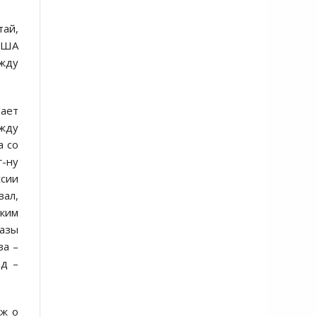
ай,
 США
ежду
дает
ежду
а со
-ну
ссии
вал,
ким
разы
ва –
ад –
уж о