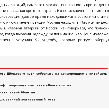
адных санкций, намекают Москве на готовность присоедини
т не назвал конкретные страны. Но не исключено, что именн
онсервация долгое время находившихся в состоянии стагн
отклик смягчение позиции Москвы находит в Тбилиси, видно,
, хлебнув автаркии от России, как говорится, «по полной»
ра, когда выразил надежду на понимание, что цена издерже
ственно уступила бы ущербу, которым рискует обернут
ого Шёлкового пути собрались на конференцию в китайском
информационную кампанию «Пояса и пути»
метила своё 70-летие
ду: званный или незванный гость