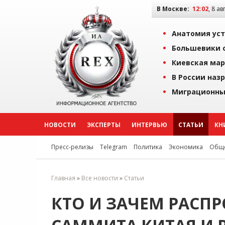
В Москве:
12:02
, 8 ав
Анатомия уст
Большевики о
Киевская мар
В России наз
Миграционны
НОВОСТИ
ЭКСПЕРТЫ
ИНТЕРВЬЮ
СТАТЬИ
КН
Пресс-релизы
Telegram
Политика
Экономика
Обще
Главная
»
Все новости
»
Статьи
КТО И ЗАЧЕМ РАСПР