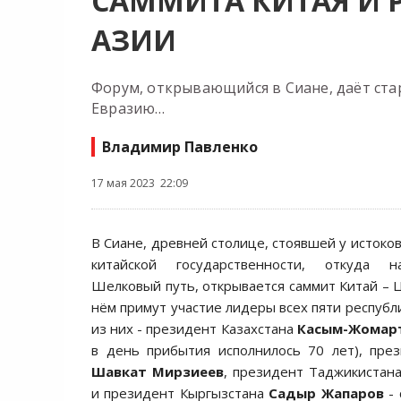
САММИТА КИТАЯ И 
АЗИИ
Форум, открывающийся в Сиане, даёт ст
Евразию…
Владимир Павленко
17 мая 2023 22:09
В Сиане, древней столице, стоявшей у истоко
китайской государственности, откуда н
Шелковый путь, открывается саммит Китай – Ц
нём примут участие лидеры всех пяти республ
из них - президент Казахстана
Касым-Жомарт
в день прибытия исполнилось 70 лет), пре
Шавкат Мирзиеев
, президент Таджикистан
и президент Кыргызстана
Садыр Жапаров
- 