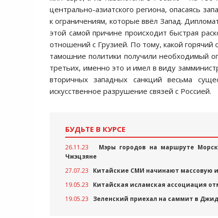
центрально-азиатского региона, опасаясь зап
к ограничениям, которые ввёл Запад. Диплома
этой самой причине происходит быстрая раск
отношений с Грузией. По тому, какой горячий 
тамошние политики получили необходимый опыт
третьих, именно это и имел в виду замминист
вторичных западных санкций весьма суще
искусственное разрушение связей с Россией.
БУДЬТЕ В КУРСЕ
26.11.23
Мэры городов на маршруте Морск
Чжэцзяне
27.07.23
Китайские СМИ начинают массовую 
19.05.23
Китайская исламская ассоциация от
19.05.23
Зеленский приехал на саммит в Джид