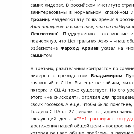
самих лидерах. В российском Институте стран
заинтересованы в нормальном, спокойном и
Грозин
). Разделяют эту точку зрения в росси
Азии интересен и важен тем, что он поддержи
Лексютина
). Поддерживают это мнение и
подчеркнув, что Центральная Азия – «наш общ
Узбекистана
Фарход Арзиев
указал на «но
саммитом.
В-третьих, разительным контрастом по сравне
лидеров с президентом
Владимиром Пу
связанный с США. Вы ещё не забыли, читат
пятерка и США) тоже существует. Но его ур
этого «не снисходят», отряжая для проведен
своих госсеков. А ещё, чтобы было понятнее,
Госдепа США от 27 февраля т.г., адресованно
следующий день. «
С5+1 расширяет сотруд
достижения нашей общей цели – построения
которая решает общие проблемы в партнёрс