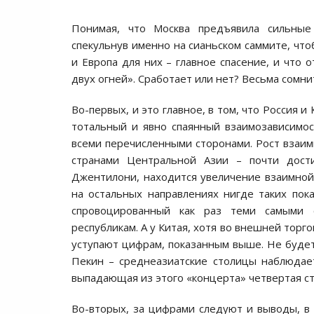
Понимая, что Москва предъявила сильные 
спекульнув именно на сианьском саммите, чт
и Европа для них – главное спасение, и что 
двух огней». Сработает или нет? Весьма сомни
Во-первых, и это главное, в том, что Россия
тотальный и явно спаянный взаимозависимо
всеми перечисленными сторонами. Рост взаимн
странами Центральной Азии – почти дост
Джентилони, находится увеличение взаимной 
на остальных направлениях нигде таких пок
спровоцированный как раз теми самыми 
республикам. А у Китая, хотя во внешней торг
уступают цифрам, показанным выше. Не будет
Пекин – среднеазиатские столицы наблюдае
выпадающая из этого «концерта» четвертая с
Во-вторых, за цифрами следуют и выводы, в