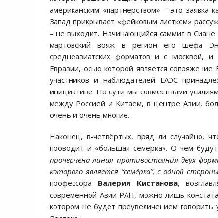
американским «партнёрством» – это заявка к
Запад прикрывает «фейковым листком» рассуж
– не выходит. Начинающийся саммит в Сиане 
мартовский вояж в регион его шефа Энт
среднеазиатских форматов и с Москвой, и
Евразии, осью которой является сопряжение Е
участников и наблюдателей ЕАЭС принадле
инициативе. По сути мы совместными усилиям
между Россией и Китаем, в центре Азии, бо
очень и очень многие.
Наконец, в-четвёртых, вряд ли случайно, ч
проводит и «большая семёрка». О чём будут
прочерчена линия противостояния двух форми
которого является “семёрка”, с одной стороны
профессора
Валерия Кистанова
, возглав
современной Азии РАН, можно лишь констатац
котором не будет преувеличением говорить у