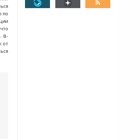
ться
о по
ации
 что
. В-
к от
ься