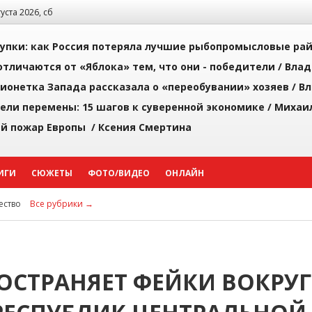
густа 2026, сб
упки: как Россия потеряла лучшие рыбопромысловые ра
тличаются от «Яблока» тем, что они - победители /
Влад
ионетка Запада рассказала о «переобувании» хозяев /
Вл
рели перемены: 15 шагов к суверенной экономике /
Михаи
й пожар Европы /
Ксения Смертина
ИГИ
СЮЖЕТЫ
ФОТО/ВИДЕО
ОНЛАЙН
ство
Все рубрики →
ОСТРАНЯЕТ ФЕЙКИ ВОКРУГ