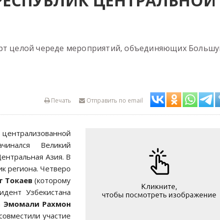
РЕСПУБЛИК ЦЕНТРАЛЬНОЙ
арт целой череде мероприятий, объединяющих Больш
Печать
Отправить по email
в централизованной
ачинался Великий
ентральная Азия. В
ик региона. Четверо
 Токаев
(которому
зидент Узбекистана
а
Эмомали Рахмон
совместили участие