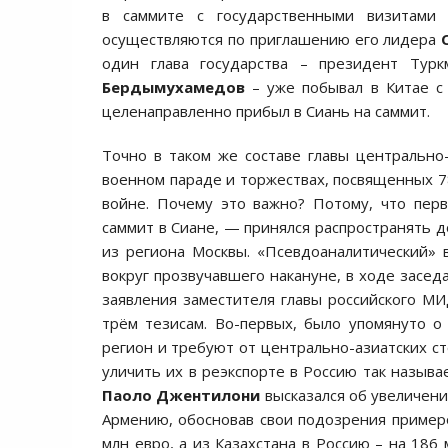
в саммите с государственными визитами 
осуществляются по приглашению его лидера
один глава государства – президент Тур
Бердымухамедов
– уже побывал в Китае с
целенаправленно прибыл в Сиань на саммит.
Точно в таком же составе главы центрально-
военном параде и торжествах, посвященных 
войне. Почему это важно? Потому, что пер
саммит в Сиане, — принялся распространять 
из региона Москвы. «Псевдоаналитический»
вокруг прозвучавшего накануне, в ходе засед
заявления заместителя главы российского М
трём тезисам. Во-первых, было упомянуто о
регион и требуют от центрально-азиатских ст
уличить их в реэкспорте в Россию так называ
Паоло Джентилони
высказался об увеличени
Армению, обосновав свои подозрения примеро
млн евро, а из Казахстана в Россию – на 186