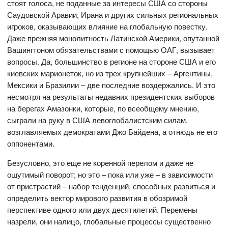
стоят голоса, не поданные за интересы США со стороны
Саудовской Аравии, Ирана и других сильных региональных
игроков, оказывающих влияние на глобальную повестку.
Даже прежняя монолитность Латинской Америки, опутанной
Вашингтоном обязательствами с помощью ОАГ, вызывает
вопросы. Да, большинство в регионе на стороне США и его
киевских марионеток, но из трех крупнейших – Аргентины,
Мексики и Бразилии – две последние воздержались. И это
несмотря на результаты недавних президентских выборов
на берегах Амазонки, которые, по всеобщему мнению,
сыграли на руку в США левоглобалистским силам,
возглавляемых демократами Джо Байдена, а отнюдь не его
оппонентами.
Безусловно, это еще не коренной перелом и даже не
ощутимый поворот; но это – пока или уже – в зависимости
от пристрастий – набор тенденций, способных развиться и
определить вектор мирового развития в обозримой
перспективе одного или двух десятилетий. Перемены
назрели, они налицо, глобальные процессы существенно