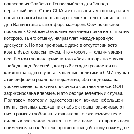
вопросов из Совбеза в Генассамблею для Запада –
серьезный риск. Стоит США и их сателлитам споткнуться и
проиграть хотя бы одно антироссийское голосование, и это
для Вашингтона станет форс-мажором. Сейчас он свои
провалы в Совбезе объясняет наличием права вето, против
которого, за его отмену, направляет международную
дискуссию. Но при проигрыше даже в отсутствии вето
крыть будет совсем нечем. Что «король – голый» увидят
все. В этом главная причина того «боя литавр» по случаю
«победы над Россией», который сегодня раздается из
каждого западного утюга. Западные политики и СМИ глушат
этой эйфорией реальное поражение, ибо поддержка на
уровне менее половины списочного состава членов ООН
зафиксирована впервые, и это беспрецедентный случай.
При таком, повторим, одностороннем нажиме небольшой
группы сильных держав на слабые страны, зависимые от
них в рамках глобальных финансовых, экономических и
силовых раскладов, логика «кто не с нами – тот против нас»
применительно к России, противостоящей этому нажиму, не