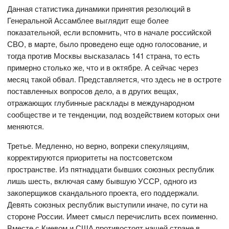
Данная статистика динамики принятия резолюций в
Генеральной Ассамблее выглядит еще более
показательной, если вспомнить, что в начале российской
СВО, в марте, было проведено еще одно голосование, и
тогда против Москвы высказалась 141 страна, то есть
примерно столько же, что и в октябре. А сейчас через
месяц такой обвал. Представляется, что здесь не в остроте
поставленных вопросов дело, а в других вещах,
отражающих глубинные расклады в международном
сообществе и те тенденции, под воздействием которых они
меняются.
Третье. Медленно, но верно, вопреки спекуляциям,
корректируются приоритеты на постсоветском
пространстве. Из пятнадцати бывших союзных республик
лишь шесть, включая саму бывшую УССР, одного из
закоперщиков скандального проекта, его поддержали.
Девять союзных республик выступили иначе, по сути на
стороне России. Имеет смысл перечислить всех поименно.
Вместе с Киевом и США противостоят нашей стране в