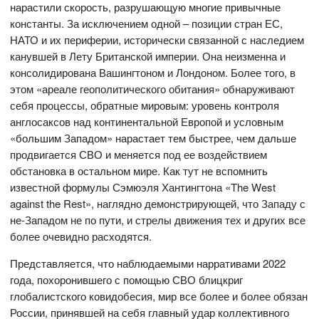
нарастили скорость, разрушающую многие привычные
константы. За исключением одной – позиции стран ЕС,
НАТО и их периферии, исторически связанной с наследием
канувшей в Лету Британской империи. Она неизменна и
консолидирована Вашингтоном и Лондоном. Более того, в
этом «ареале геополитического обитания» обнаруживают
себя процессы, обратные мировым: уровень контроля
англосаксов над континентальной Европой и условным
«большим Западом» нарастает тем быстрее, чем дальше
продвигается СВО и меняется под ее воздействием
обстановка в остальном мире. Как тут не вспомнить
известной формулы Сэмюэля Хантингтона «The West
against the Rest», наглядно демонстрирующей, что Западу с
не-Западом не по пути, и стрелы движения тех и других все
более очевидно расходятся.
Представляется, что наблюдаемыми нарративами 2022
года, похоронившего с помощью СВО блицкриг
глобалистского ковидобесия, мир все более и более обязан
России, принявшей на себя главный удар коллективного