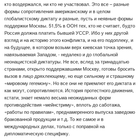
кто воздержался, ни кто не участвовал. Это все – разные
формы сопротивления американскому и в целом
глобалистскому диктату и разные, пусть и неявные формы
поддержки Москвы. 51,5% в ООН тех, кто не считает, будто
Россия должна платить бывшей УССР. Ибо у них другой
взгляд и на историю этого конфликта, и на его подоплеку, и
на будущее, в котором возьми верх киевская точка зрения,
навязываемая Западом, - недалеко и до глобальной
неонацистской диктатуры. Не все, вслед за тринадцатью
странами, открыто поддержавшими Москву, готовы бросить
вызов в лицо дряхлеющему, но еще сильному и страшному
«мировому гегемону». Но все они не приемлют его диктата и
как могут, сопротивляются. История протестного движения,
кстати, знает немало весьма неожиданных форм
противодействия «мейнстриму», вплоть до саботажа,
«работы по правилам», преднамеренного выпуска заведомо
бракованной продукции и т.д. То же самое и в
международных делах, только с поправкой на
дипломатическую специфику.