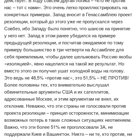
действует. В ходу совсем другая логика – «кто не против
нас – тот с нами». Это очень легко проиллюстрировать на
конкретных примерах. Запад вносит в Генассамблею проект
резолюции, который до этого уже не пропускался через
Совбез, ибо Западу было понятно, что шансов на принятие
у него нет. Запад в этом ранее убедился на примере
предыдущей резолюции, и посчитав ожидаемое по тому
примеру большинство в три четверти на Ассамблее для
себя приемлемым, чтобы далее шельмовать Россию якобы
«изоляцией», явно нацелился на такой же результат. Но
вместо этого он получил ушат холодной воды на голову.
Это ведь не 48,5% «против нас», это 51,5% – НЕ ПРОТИВ!
Более половины тех, кто внимательно выслушал
обвинительные аргументы США и их сателлитов,
адресованные Москве, и этим аргументам не внял, их
отклонив. Неважно, что эти страны не голосовали против
проекта резолюции – принцип осторожности, минимизации
возможных потерь в таких сложных ситуациях неотменяем.
Важно, что эти более 51% не проголосовали ЗА, не
поддержали Киев и Вашингтон. Никто – ни те, кто против, ни