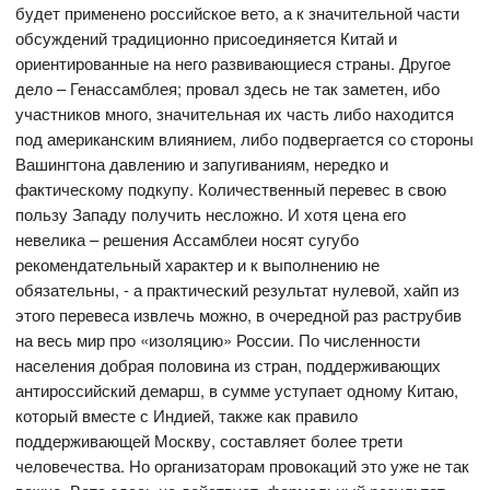
будет применено российское вето, а к значительной части
обсуждений традиционно присоединяется Китай и
ориентированные на него развивающиеся страны. Другое
дело – Генассамблея; провал здесь не так заметен, ибо
участников много, значительная их часть либо находится
под американским влиянием, либо подвергается со стороны
Вашингтона давлению и запугиваниям, нередко и
фактическому подкупу. Количественный перевес в свою
пользу Западу получить несложно. И хотя цена его
невелика – решения Ассамблеи носят сугубо
рекомендательный характер и к выполнению не
обязательны, - а практический результат нулевой, хайп из
этого перевеса извлечь можно, в очередной раз раструбив
на весь мир про «изоляцию» России. По численности
населения добрая половина из стран, поддерживающих
антироссийский демарш, в сумме уступает одному Китаю,
который вместе с Индией, также как правило
поддерживающей Москву, составляет более трети
человечества. Но организаторам провокаций это уже не так