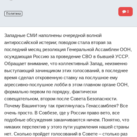
0
Политика
Западные СМИ наполнены очередной волной
антироссийской истерии; поводом стала вторая за
последний месяц резолюция Генеральной Ассамблеи ООН,
осуждающая Россию за проведение СВО в бывшей УССР.
Обращает внимание, что коллективный Запад, неизменно
выступающий зачинщиком этих голосований, в последнее
время сделал откровенную ставку на послушное ему
агрессивно-послушное лобби в этом главном органе ООН,
формально первом по порядку, фактически
совещательном, втором после Совета Безопасности.
Почему Вашингтону так приглянулась Генассамблея? Все
очень просто. В Совбезе, где у России право вето, все
подобные обсуждения заканчиваются ничем. Понятно, что
никаких перспектив у этого пути ущемления нашей страны
нет. Сколько пройдет голосований в Совете – столько раз