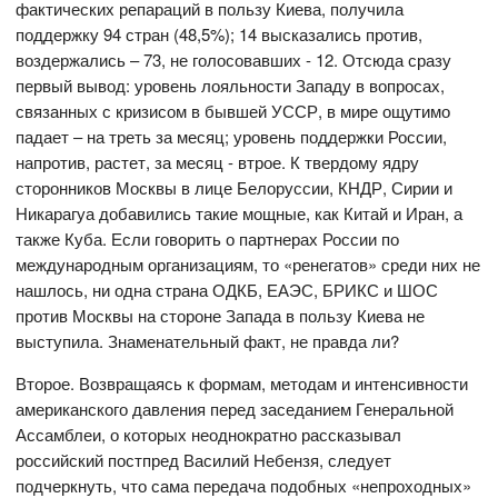
фактических репараций в пользу Киева, получила
поддержку 94 стран (48,5%); 14 высказались против,
воздержались – 73, не голосовавших - 12. Отсюда сразу
первый вывод: уровень лояльности Западу в вопросах,
связанных с кризисом в бывшей УССР, в мире ощутимо
падает – на треть за месяц; уровень поддержки России,
напротив, растет, за месяц - втрое. К твердому ядру
сторонников Москвы в лице Белоруссии, КНДР, Сирии и
Никарагуа добавились такие мощные, как Китай и Иран, а
также Куба. Если говорить о партнерах России по
международным организациям, то «ренегатов» среди них не
нашлось, ни одна страна ОДКБ, ЕАЭС, БРИКС и ШОС
против Москвы на стороне Запада в пользу Киева не
выступила. Знаменательный факт, не правда ли?
Второе. Возвращаясь к формам, методам и интенсивности
американского давления перед заседанием Генеральной
Ассамблеи, о которых неоднократно рассказывал
российский постпред Василий Небензя, следует
подчеркнуть, что сама передача подобных «непроходных»