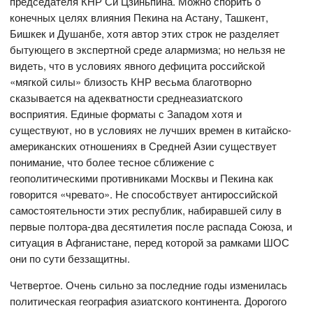
председателя КНР Си Цзиньпина. Можно спорить о
конечных целях влияния Пекина на Астану, Ташкент,
Бишкек и Душанбе, хотя автор этих строк не разделяет
бытующего в экспертной среде алармизма; но нельзя не
видеть, что в условиях явного дефицита российской
«мягкой силы» близость КНР весьма благотворно
сказывается на адекватности среднеазиатского
восприятия. Единые форматы с Западом хотя и
существуют, но в условиях не лучших времен в китайско-
американских отношениях в Средней Азии существует
понимание, что более тесное сближение с
геополитическими противниками Москвы и Пекина как
говорится «чревато». Не способствует антироссийской
самостоятельности этих республик, набиравшей силу в
первые полтора-два десятилетия после распада Союза, и
ситуация в Афганистане, перед которой за рамками ШОС
они по сути беззащитны.
Четвертое. Очень сильно за последние годы изменилась
политическая география азиатского континента. Дорогого