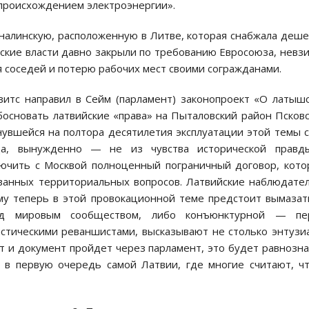
 происхождением электроэнергии».
гналинскую, расположенную в Литве, которая снабжала деш
ские власти давно закрыли по требованию Евросоюза, невз
 соседей и потерю рабочих мест своими согражданами.
итс направил в Сейм (парламент) законопроект «О латыш
босновать латвийские «права» на Пыталовский район Псков
янувшейся на полтора десятилетия эксплуатации этой темы 
вда, вынужденно — не из чувства исторической правд
лючить с Москвой полноценный пограничный договор, кот
ванных территориальных вопросов. Латвийские наблюдате
му теперь в этой провокационной теме предстоит вымазат
ед мировым сообществом, либо конъюнктурной — пе
тическими реваншистами, высказывают не столько энтузи
т и документ пройдет через парламент, это будет равнозн
 в первую очередь самой Латвии, где многие считают, ч