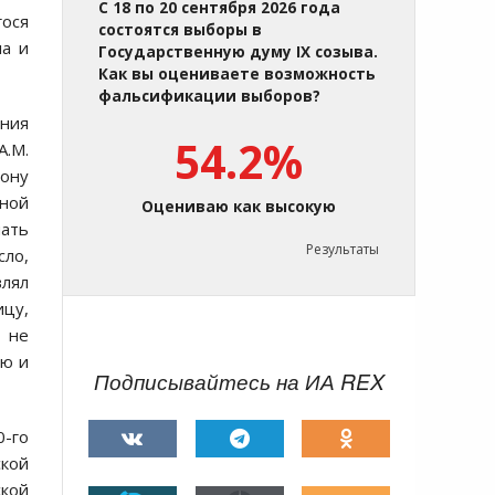
С 18 по 20 сентября 2026 года
гося
состоятся выборы в
ла и
Государственную думу IX созыва.
Как вы оцениваете возможность
фальсификации выборов?
ания
54.2%
.М.
рону
нной
Оцениваю как высокую
чать
Результаты
сло,
влял
ицу,
 не
ью и
Подписывайтесь на ИА REX
0-го
ской
ской