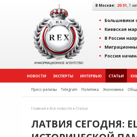
В Москве:
20:51
, 7 ав
Большевики о
Киевская мар
В России наз
Миграционны
Россия начин
НОВОСТИ
ЭКСПЕРТЫ
ИНТЕРВЬЮ
СТАТЬИ
КН
Пресс-релизы
Telegram
Политика
Экономика
Обще
Главная
»
Все новости
»
Статьи
ЛАТВИЯ СЕГОДНЯ: Е