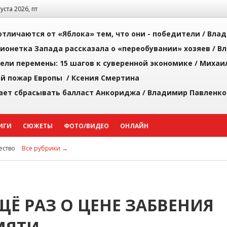
густа 2026, пт
тличаются от «Яблока» тем, что они - победители /
Влад
ионетка Запада рассказала о «переобувании» хозяев /
Вл
рели перемены: 15 шагов к суверенной экономике /
Михаи
й пожар Европы /
Ксения Смертина
ает сбрасывать балласт Анкориджа /
Владимир Павленко
ИГИ
СЮЖЕТЫ
ФОТО/ВИДЕО
ОНЛАЙН
ство
Все рубрики →
ЩЁ РАЗ О ЦЕНЕ ЗАБВЕНИЯ