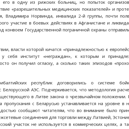
и его в одну из рижских больниц, но попыток организо
ствие «разрешительных медицинских показателей» и прот
я, Владимира Норвинда, инвалида 2-й группы, почти пол
рого участие в боевых действиях в Афганистане и ликвид
од конвоем Государственной пограничной охраны отправил
вии, власти которой кичатся «принадлежностью к европей
 у себя институт «неграждан», к которым и принадле
сто он получил огласку, а сколько таких эпизодов «прох
балтийских республик договорились о системе бойк
с Белорусской АЭС. Подчеркивается, что методология расч
существующего в Литве закона о чрезвычайном положении.
а пропускания с Беларусью устанавливается на уровне в 
рдостью сообщают читателям, что во внимание было при
ежсетевые соединения для торговли между Латвией, Эстони
сский участок не используется в коммерческих целях, а т