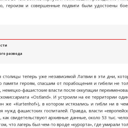
во, героизм и совершенные подвиги были удостоены бое
ости
ого развода
з столицы теперь уже независимой Латвии в эти дни, кот
ю памяти героям, спасшим от порабощения и гибели не то
м, немецко-фашистские власти после оккупации переименова
хскомиссариата «Ostland». И устроили на ее территории оди
он же «Kurtenhof»), в котором истязались и гибли ни в че
я нужд фашистских госпиталей. Правда, власти «европейс
 как свидетельствуют архивные данные, около 53 тыс. чело
ом, что лагерь был чем-то вроде «курорта», где умирали то