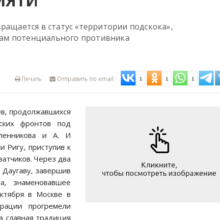
МЯТИ
ращается в статус «территории подскока»,
ам потенциального противника
Печать
Отправить по email
1
1
1
ев, продолжавшихся
сских фронтов под
ленникова и А. И
и Ригу, приступив к
атчиков. Через два
и Даугаву, завершив
а, знаменовавшее
октября в Москве в
ерации прогремели
а славная традиция