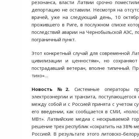
резонанса, власти Латвии срочно поместил
депортацию не оставили. Несмотря на отсут
врачей, уже на следующий день, 10 октябр
прожившего в Риге, в послужном списке кото
последствий аварии на Чернобыльской АЭС, п
пограничный пункт.
Этот конкретный случай для современной Лат
цивилизации и ценностям», но сохраняют
пострадавший ветеран, вполне типичный. Про
тихо»…
Новость №2.
Системные операторы при
электроэнергии и транзита, поступающегося 
между собой и с Россией принята с учетом 
его введении, как сообщается в СМИ, «полос
МВт». Латвийские медиа с нескрываемой го
решение трех республик «сократить на 38% м
Россией. В результате этого литовско-белору