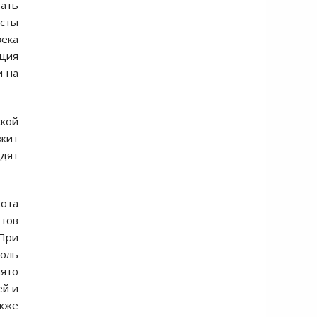
вать
есты
века
ация
и на
ской
жит
одят
ота
етов
 При
ноль
нято
ей и
акже