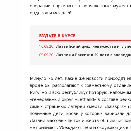
операции партизан за проявленные мужест
орденов и медалей.
БУДЬТЕ В КУРСЕ
16.09.20
Латвийский цикл невежества и глуп
09.09.20
Латвия и Россия: к 29-летию очередн
Минуло 76 лет. Какие же новости приходят и
вроде бы располагают к совместному отдани
Ригу, но и всю республику? Которую, напомни
«генеральный округ «Lettland» в составе рей
самых страшных лагерей смерти «Salaspils» (
повинные дети, кровь у которых забирали дл
Латвии массовых пыток и жертв общим числом,
не признают. Убеждают себя и окружающих в т