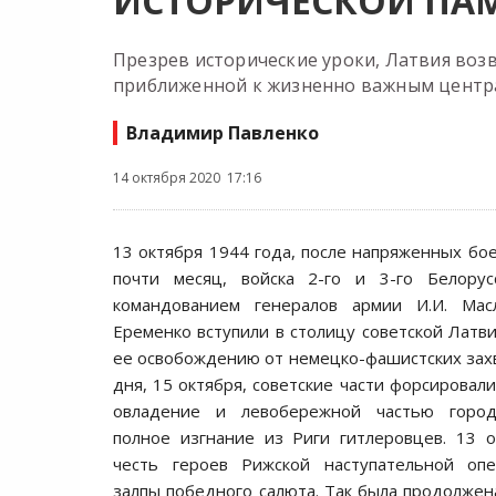
ИСТОРИЧЕСКОЙ ПА
Презрев исторические уроки, Латвия возв
приближенной к жизненно важным центр
Владимир Павленко
14 октября 2020 17:16
13 октября 1944 года, после напряженных бо
почти месяц, войска 2-го и 3-го Белору
командованием генералов армии И.И. Мас
Еременко вступили в столицу советской Латви
ее освобождению от немецко-фашистских захв
дня, 15 октября, советские части форсировал
овладение и левобережной частью город
полное изгнание из Риги гитлеровцев. 13 
честь героев Рижской наступательной оп
залпы победного салюта. Так была продолжен