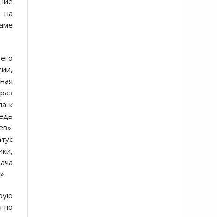
ение
о на
маме
оего
сии,
чная
браз
ла к
Ведь
ев».
атус
ики,
дача
».
орую
я по