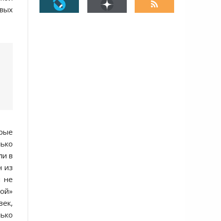
вых
орые
лько
ли в
н из
м не
кой»
век,
лько