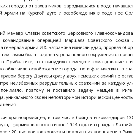
их городов от захватчиков, зародившаяся в ходе начавше
ой Армии на Курской дуге и освобождения в ходе нее Ор
й маневр Ставки советского Верховного Главнокомандов
 командование операцией Маршала Советского Союза А
а генерала армии И.Х. Баграмяна нанесли удар, прорвав обо
 тем самым была создана угроза полного окружения оторва
а в Прибалтике, что вынудило немецкое командование на
но облегчило освобождение города, но и фактически его спа
 правом берегу Даугавы сразу двух немецких армий не оста
ентре неизбежных разрушительных сражений за каждую ул
 понимало, поэтому и поставило задачу немцев в Риге
да, уникального своей неповторимой исторической ценност
рушения.
сяч красноармейцев, в том числе бойцов и командиров 13
уса, сформированного в июне 1944 года из граждан Латвий
олее 20 тыс. воинов корпуса и помогавших проведению Риж