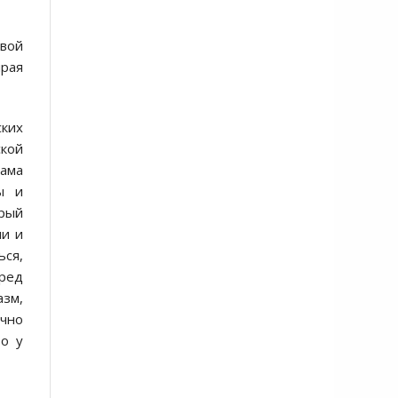
евой
ирая
ских
ской
сама
ы и
орый
ли и
ься,
ред
азм,
ачно
то у