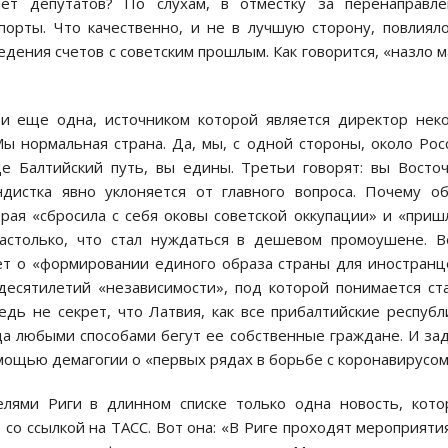
яет депутатов? По слухам, в отместку за перенаправл
порты. Что качественно, и не в лучшую сторону, повлиял
дения счетов с советским прошлым. Как говорится, «назло 
 и еще одна, источником которой является директор нек
 нормальная страна. Да, мы, с одной стороны, около Рос
е Балтийский путь, вы едины. Третьи говорят: вы Восто
ндистка явно уклоняется от главного вопроса. Почему о
рая «сбросила с себя оковы советской оккупации» и «приш
настолько, что стал нуждаться в дешевом промоушене. 
ет о «формировании единого образа страны для иностранц
десятилетий «независимости», под которой понимается ст
дь не секрет, что Латвия, как все прибалтийские республ
да любыми способами бегут ее собственные граждане. И за
помощью демагогии о «первых рядах в борьбе с коронавирусом
елями Риги в длинном списке только одна новость, кот
 со ссылкой на ТАСС. Вот она: «В Риге проходят мероприяти