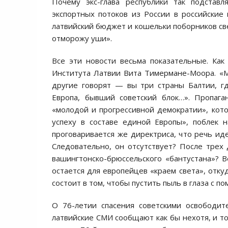
Почему экс-глава республики так подставл
экспортных потоков из России в российские 
латвийский бюджет и кошельки поборников све
отморожу уши».
Все эти новости весьма показательные. Как
Института Латвии Вита Тимермане-Моора. «Мы
другие говорят — вы три страны Балтии, гд
Европа, бывший советский блок…». Пропага
«молодой и прогрессивной демократии», кото
успеху в составе единой Европы», поблек 
проговаривается же директриса, что речь ид
Следовательно, он отсутствует? После трех 
вашингтонско-брюссельского «бантустана»? Ве
остается для европейцев «краем света», отку
состоит в том, чтобы пустить пыль в глаза с 
О 76-летии спасения советскими освободит
латвийские СМИ сообщают как бы нехотя, и то