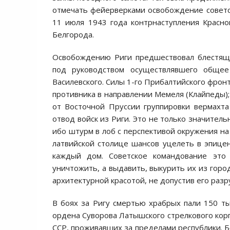
отмечать фейерверками освобождение советск
11 июля 1943 года контрнаступления Красн
Белгорода.
Освобождению Риги предшествовал блестящи
под руководством осуществлявшего общее
Василевского. Силы 1-го Прибалтийского фронт
противника в направлении Мемеля (Клайпеды);
от Восточной Пруссии группировки вермахт
отвод войск из Риги. Это не только значитель
ибо штурм в лоб с перспективой окружения на
латвийской столице шансов уцелеть в эпиц
каждый дом. Советское командование это
уничтожить, а выдавить, выкурить их из горо
архитектурной красотой, не допустив его раз
В боях за Ригу смертью храбрых пали 150 ты
ордена Суворова Латышского стрелкового корп
ССР, проживавших за пределами республики. Б