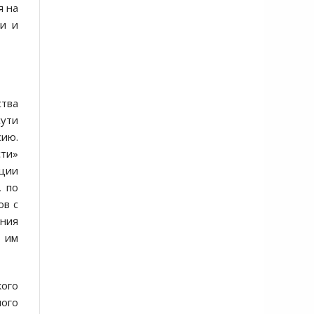
я на
и и
ства
сути
сию.
сти»
ации
, по
ов с
ения
е им
ого
ого