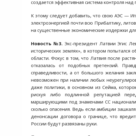
создается эффективная система контроля над
К этому следует добавить, что свою АЭС — И
электроэнергией почти всю Прибалтику, литов
на существенные экономические издержки для
Новость №3.
Экс-президент Латвии Эгис Лев
исторических землях», в котором попытался о
области. Фокус в том, что Латвия после раст
отказалась от подобных претензий. Пра
справедливости, а от большого желания зак
невозможен при наличии любых неурегулиро
даже политики, в основном из Сейма, которо
рискуя либо подлинной репутацией пер
марширующими под знаменами СС националис
сколько опасения. Ведь если амбиции зашкаля
денонсации договора о границе, что вредит
России будут развязаны руки.