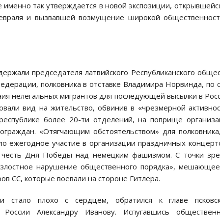
 именно так утверждается в новой экспозиции, открывшейс
февраля и вызвавшей возмущение широкой общественност
адержали председателя латвийского Республиканского обще
едерации, полковника в отставке Владимира Норвинда, по 
ния нелегальных мигрантов для последующей высылки в Рос
овали вид на жительство, обвинив в «чрезмерной активно
республике более 20-ти отделений, на поприще организ
сограждан. «Отягчающим обстоятельством» для полковника
ло ежегодное участие в организации праздничных концерт
в честь Дня Победы над немецким фашизмом. С точки зр
 злостное нарушение общественного порядка», мешающе
ов СС, которые воевали на стороне Гитлера.
и стало плохо с сердцем, обратился к главе псковск
 России Александру Иванову. Испугавшись общественн