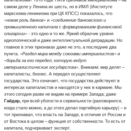
самом деле у Ленина их шесть, но в ИМЛ (Институте
марксизма-ленинизма при ЦК КПСС) показалось, что
«новая роль банков»
и
«соединение банковского и
промышленного капитала с формированием финансовой
олигархии»
- это одно и то же. Яркий образчик уровня
идеологической и даже интеллектуальной деградации. Но
главное в этих признаках даже не это, а последние два
пункта.
«Раздел мира между союзами империалистов»
и
«борьба за его передел, которую ведут
империалистические государства».
Вникаем: мир делят –
капиталисты, бизнес. А передел осуществляют
государства. Это означает, что государства действуют в
интересах капиталистов и находятся у них в кармане. Мы
этого сегодня разве не видим на примере Запада; даже
Гайдар,
при всей убогости и сервильности (разговорился,
когда стало можно, а до этого делал партийную карьеру) – и
тот признавал, что власть на Западе, в отличие от России и
от Востока в целом – функция от собственности. То есть от
капитала, подчеркивает эксперт.