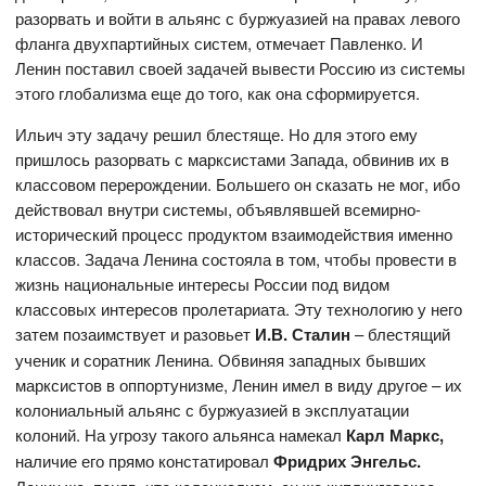
разорвать и войти в альянс с буржуазией на правах левого
фланга двухпартийных систем, отмечает Павленко. И
Ленин поставил своей задачей вывести Россию из системы
этого глобализма еще до того, как она сформируется.
Ильич эту задачу решил блестяще. Но для этого ему
пришлось разорвать с марксистами Запада, обвинив их в
классовом перерождении. Большего он сказать не мог, ибо
действовал внутри системы, объявлявшей всемирно-
исторический процесс продуктом взаимодействия именно
классов. Задача Ленина состояла в том, чтобы провести в
жизнь национальные интересы России под видом
классовых интересов пролетариата. Эту технологию у него
затем позаимствует и разовьет
И.В. Сталин
– блестящий
ученик и соратник Ленина. Обвиняя западных бывших
марксистов в оппортунизме, Ленин имел в виду другое – их
колониальный альянс с буржуазией в эксплуатации
колоний. На угрозу такого альянса намекал
Карл Маркс,
наличие его прямо констатировал
Фридрих Энгельс.