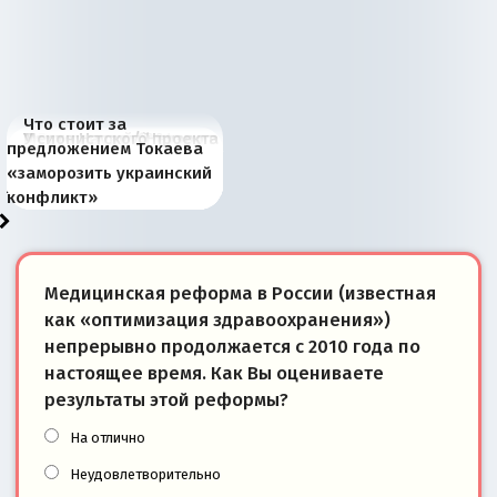
Что стоит за
В России назрели
Миграционный пожар
Россия начинает
Россия зимой 1904
Русская нация вчера и
Почему правый крах в
Место Науру / Науэро в
У сионистского проекта
предложением Токаева
перемены: 15 шагов к
Европы
сбрасывать балласт
года: первые уступки во
сегодня
Варшаве не поможет её
современной истории
появилось украинское
«заморозить украинский
суверенной экономике
Анкориджа
внутренней политике
отношениям с Россией?
Южной Осетии
измерение
конфликт»
Медицинская реформа в России (известная
как «оптимизация здравоохранения»)
непрерывно продолжается с 2010 года по
настоящее время. Как Вы оцениваете
результаты этой реформы?
На отлично
Неудовлетворительно