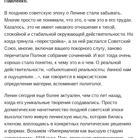
Павленко.
В позднюю советскую эпоху о Ленине стали забывать.
Многие просто не понимали, что это, о чем это в его трудах.
Казалось, это не имеет никакого отношения к тихой,
спокойной и стабильной окружающей действительности. Но
когда грянула «перестройка», а за ней распался Советский
Союз, многие, включая вашего покорного слугу, заново
перечитали Полное собрание сочинений. И вот тогда очень
хорошо стало понятно, к чему это и о чем. О реальной
действительности,
«объективной реальности, данной нам
в ощущениях…»,
как говорится в марксистском
определении материи, вспоминает политолог.
Ленин сегодня еще более актуален, чем сто лет назад,
когда его уникальные творения создавались. Просто
догматическое начетничество поздней советской эпохи
выхолостило живую ленинскую мысль, которая билась
ключом, воплощаясь в конкретных политических решениях
и формах. Возьмем «Империализм как высшую стадию
капитализма» 1916 года. Пять признаков империализма – на