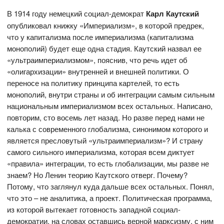
В 1914 году немецкий социал-демократ
Карл Каутский
опубликовал книжку «Империализм», в которой предрек,
что у капитализма после империализма (капитализма
монополий) будет еще одна стадия. Каутский назвал ее
«ультраимпериализмом», пояснив, что речь идет об
«олигархизации» внутренней и внешней политики. О
переносе на политику принципа картелей, то есть
монополий, внутри страны и об интеграции самым сильным
национальным империализмом всех остальных. Написано,
повторим, сто восемь лет назад. Но разве перед нами не
калька с современного глобализма, синонимом которого и
является пресловутый «ультраимпериализм»? И страну
самого сильного империализма, которая всем диктует
«правила» интеграции, то есть глобализации, мы разве не
знаем? Но Ленин теорию Каутского отверг. Почему?
Потому, что заглянул куда дальше всех остальных. Понял,
что это – не аналитика, а проект. Политическая программа,
из которой вытекает готовность западной социал-
демократии, на словах оставшись верной марксизму, с ним