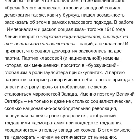
Ленин же, поняв, что колониализм, он же киплинговское
«бремя белого человека», в крови у западной социал-
демократии так же, как и у буржуа, нашел возможность
рассказать об этом в рамках классового подхода. В работе
«Империализм и раскол социализма» того же 1916 года
Ленин говорит о
«горстке наций-паразитов, сидящих на
шее остального человечества»
- наций, а не классов! И
признает, что социал-демократия раскололась на две
партии. Партию классовой (и национальной!) измены,
которая, как меньшевики, просится в «буржуинский»
глобализм в роли гауляйтера при оккупантах. И партию
патриотов, которые разворачивают себя, а после прихода к
власти и страну прочь от глобализма, не желая
становиться марионеткой Запада. Именно поэтому Великий
Октябрь – не только и даже не столько социалистическая,
сколько национально-освободительная революция,
вернувшая нашей стране суверенитет, отобранный
тогдашними «демократами» при поддержке тогдашних
«социалистов» в пользу западных хозяев. В этом смысле
те «демократы» ничем не отличаются от нынешних.