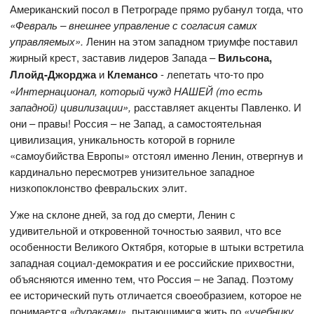
Американский посол в Петрограде прямо рубанул тогда, что
«Февраль – внешнее управление с согласия самих
управляемых».
Ленин на этом западном триумфе поставил
жирный крест, заставив лидеров Запада –
Вильсона,
Ллойд-Джорджа
и
Клемансо
- лепетать что-то про
«Интернационал, который чужд НАШЕЙ (то есть
западной) цивилизации»,
расставляет акценты Павленко. И
они – правы! Россия – не Запад, а самостоятельная
цивилизация, уникальность которой в горниле
«самоубийства Европы» отстоял именно Ленин, отвергнув и
кардинально пересмотрев унизительное западное
низкопоклонство февральских элит.
Уже на склоне дней, за год до смерти, Ленин с
удивительной и откровенной точностью заявил, что все
особенности Великого Октября, которые в штыки встретила
западная социал-демократия и ее российские прихвостни,
объясняются именно тем, что Россия – не Запад. Поэтому
ее исторический путь отличается своеобразием, которое не
понимается
«дураками»,
пытающимися жить по
«учебнику