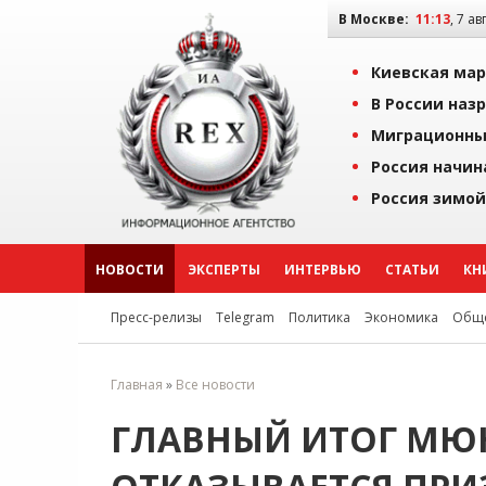
В Москве:
11:13
, 7 ав
Киевская мар
В России наз
Миграционны
Россия начин
Россия зимой
НОВОСТИ
ЭКСПЕРТЫ
ИНТЕРВЬЮ
СТАТЬИ
КН
Пресс-релизы
Telegram
Политика
Экономика
Обще
Главная
»
Все новости
ГЛАВНЫЙ ИТОГ МЮН