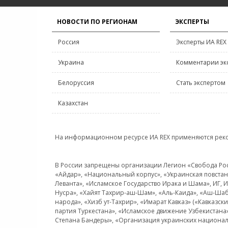
НОВОСТИ ПО РЕГИОНАМ
ЭКСПЕРТЫ
Россия
Эксперты ИА REX
Украина
Комментарии эк
Белоруссия
Стать экспертом
Казахстан
На информационном ресурсе ИА REX применяются рек
В России запрещены организации Легион «Свобода Росси
«Айдар», «Национальный корпус», «Украинская повстанч
Леванта», «Исламское Государство Ирака и Шама», ИГ,
Нусра», «Хайят Тахрир-аш-Шам», «Аль-Каида», «Аш-Шаб
народа», «Хизб ут-Тахрир», «Имарат Кавказ» («Кавказс
партия Туркестана», «Исламское движение Узбекистана
Степана Бандеры», «Организация украинских национал