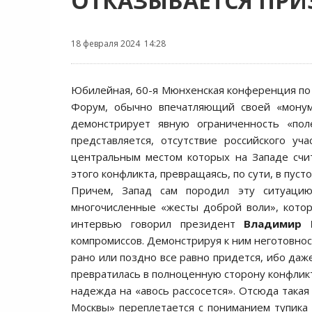
ОТКАЗЫВАЕТСЯ ПРИ
18 февраля 2024 14:28
Юбилейная, 60-я Мюнхенская конференция по 
Форум, обычно впечатляющий своей «монум
демонстрирует явную ограниченность «пол
представляется, отсутствие российского уч
центральным местом которых на Западе счи
этого конфликта, превращаясь, по сути, в пус
Причем, Запад сам породил эту ситуаци
многочисленные «жесты доброй воли», котор
интервью говорил президент
Владимир 
компромиссов. Демонстрируя к ним неготовност
рано или поздно все равно придется, ибо даж
превратилась в полноценную сторону конфликта
надежда на «авось рассосется». Отсюда такая
Москвы» переплетается с пониманием тупика 