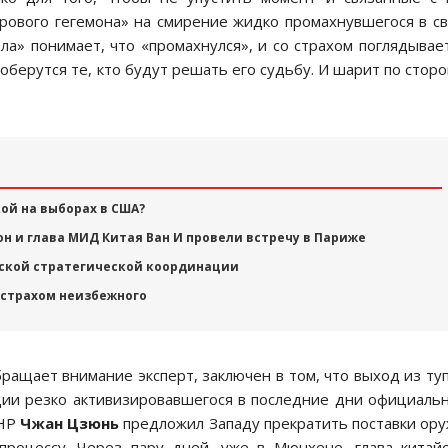
рового гегемона» на смирение жидко промахнувшегося в с
ела» понимает, что «промахнулся», и со страхом поглядывае
соберутся те, кто будут решать его судьбу. И шарит по стор
ой на выборах в США?
 и глава МИД Китая Ван И провели встречу в Париже
ской стратегической координации
страхом неизбежного
ащает внимание эксперт, заключен в том, что выход из ту
иции резко активизировавшегося в последние дни официаль
КНР
Чжан Цзюнь
предложил Западу прекратить поставки ор
процессу. Через пару дней, уже в Мюнхене, глава китай