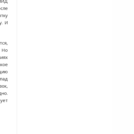
МИД
осле
ытку
у. И
тся,
. Но
ниях
ское
ацию
апад
вок,
дно.
рует