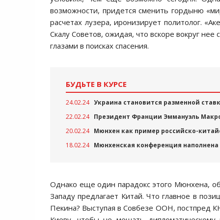
возможности, придется сменить гордыню «ми
расчетах лузера, иронизирует политолог. «Ак
Скалу Советов, ожидая, что вскоре вокруг нее 
глазами в поисках спасения.
БУДЬТЕ В КУРСЕ
24.02.24
Украина становится разменной ставк
22.02.24
Президент Франции Эммануэль Макрон
20.02.24
Мюнхен как пример российско-китай
18.02.24
Мюнхенская конференция наполнена 
Однако еще один парадокс этого Мюнхена, обр
Западу предлагает Китай. Что главное в поз
Пекина? Выступая в Совбезе ООН, постпред 
Киеву, чтобы не мешать дипломатическому 