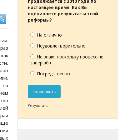
продолжается с 2010 года по
настоящее время. Как Вы
оцениваете результаты этой
реформы?
На отлично
нии.
Неудовлетворительно
раз
как
Не знаю, поскольку процесс не
сти,
завершён
орон
Посредственно
ики.
 на
Голосовать
внем
тво
Результаты
сией
орая
 еще
ания
рвых