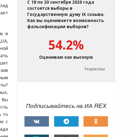
С 18 по 20 сентября 2026 года
азад
состоятся выборы в
дает
Государственную думу IX созыва.
Как вы оцениваете возможность
фальсификации выборов?
ик в
54.2%
США,
ной
ать
Оцениваю как высокую
шит
Результаты
озив
ьным
иты?
вых,
. Вы
Подписывайтесь на ИА REX
есть
ь то
пе с
пада
 ним