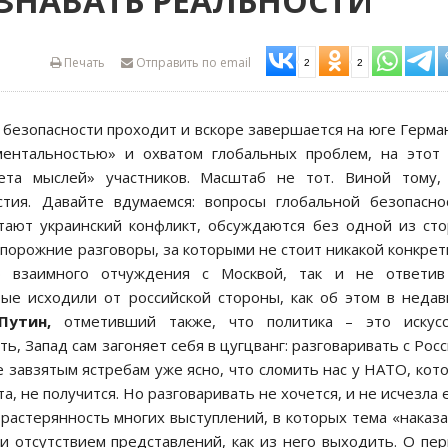
ЗНАВАТЬ РЕАЛЬНОСТИ
Печать
Отправить по email
2
2
безопасности проходит и вскоре завершается на юге Герма
ентальностью» и охватом глобальных проблем, на этот 
ета мыслей» участников. Масштаб не тот. Виной тому, 
астия. Давайте вдумаемся: вопросы глобальной безопасно
тают украинский конфликт, обсуждаются без одной из ст
топорожние разговоры, за которыми не стоит никакой конкрет
ю взаимного отчуждения с Москвой, так и не ответив
ые исходили от российской стороны, как об этом в неда
Путин,
отметивший также, что политика – это искусс
ь, Запад сам загоняет себя в цугцванг: разговаривать с Рос
е завзятым ястребам уже ясно, что сломить нас у НАТО, кот
, не получится. Но разговаривать не хочется, и не исчезла
 растерянность многих выступлений, в которых тема «наказ
и отсутствием представлений, как из него выходить. О пе