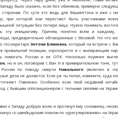
Западу было сказано, если без обиняков, примерно следую
м сторонам. По сути это ведь для Вашингтона и иже с н
улу, при которой они перестают быть участниками воен
рышной ситуации без потери лица. Нужно понимать восто
ть эту инициативу. Причем, понятно всем и каждому, 
вещи, предварительно обговоренные с Москвой. Но что ж
о госсекретаря
Энтони Блинкена
,
который на встрече с Ва
 в провальной позиции, хорохорится и с выпирающим на
ть помогать России и ее ОПК. Несколько поумнее выгля
он
, но и он, поговорив с Ван И в примирительном тоне, ту
с России по поводу смерти
Навального
(включен в спи
ые дела не делаются. Если уж ты попал, извините, куда по
 уточняет Павленко. Особенно если твой недавний китай
изод с бывшим оппозиционером с тесными связями на Украи
вил к Западу добрую волю и протянул ему соломинку, несм
кинул со швейцарским планом по «урегулированию» на Укра