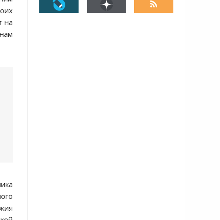
воих
т на
онам
пика
ного
ужия
ской