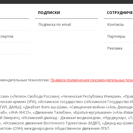
ПОДПИСКИ
СОТРУДНИЧЕ
Подписка по email
Контакты
спертов
Партнёры
Реклама
омендательные технологии.
Правила применения рекомендательных тех
и» («Легион Свобода России»), «Чеченская Республика Ичкерия», «Правый
еская армия» (УПА), «Исламское государство» («Исламское Государство И
 ИГИЛ, ДАИШ), «Джабхат Фатх аш-Шам», «Священная война» («Аль-Джихад» 
аб», «УНА-УНСО», «Движение Талибан», «Братья-мусульмане» («Аль-Ихва
кий Эмират»), «Исламский джихад – Джамаат моджахедов», «Нурджулар», «
», «Исламское движение Восточного Туркестана» (ИДВТ), «Джунд аш-Шам»,
истов» (ОУН), международное общественное движение ЛГБТ.