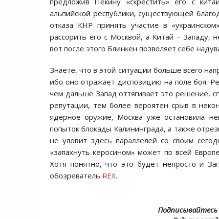
предложив Пекину «скрестить» его с кита
альпийской республики, существующей благод
отказа КНР принять участие в «украинском
рассорить его с Москвой, а Китай – Западу, 
вот после этого Блинкен позволяет себе надув
Знаете, что в этой ситуации больше всего нап
ибо оно отражает диспозицию на поле боя. Ре
чем дальше Запад оттягивает это решение, с
репутации, тем более вероятен срыв в неко
ядерное оружие, Москва уже остановила не
попыток блокады Калининграда, а также отрезв
не уловит здесь параллелей со своим сего
«запахнуть керосином» может по всей Европе.
Хотя понятно, что это будет непросто и За
обозреватель
REX
.
Подписывайтесь 