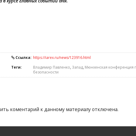
а в курсе главных событий дня.
Ссылка:
https://iarex.ru/news/123916.html
Теги:
Владимир Павленко
,
Запад
,
Мюнхенская конференция 
безопасности
ить коментарий к данному материалу отключена.