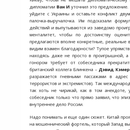
дипломатии
Ван И
уточнил это предложение. 
уйдите с Украины и оставьте конфликт дву
палочка-выручалочка. Им подсказали форм
действий и выпутываются из заведомо проиг
менталитет, чтобы по достоинству оцени
предлагаются вполне конкретные, реальные 
видим взамен благодарности? Тупое упрямств
находясь даже не просто в проигрышной, а
гонором требует от собеседника прекрати
британский коллега Блинкена –
Дэвид Кэмер
разражается гневными пассажами в адре
террористов и экстремистов).
Так международн
так хоть не чирикай, как в том анекдоте,
собеседник только что прямо заявил, что эп
внутреннее дело России.
Надо понимать и еще один сюжет. Китай проя
на мошеннический фортель, который Запад вы