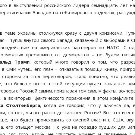
рого в выступлении российского лидера семнадцать лет н
еретягивания Западом на себя мирового «одеяла», рассуж
в теме Украины столкнулся сразу с двумя кризисами. Туп
ая – тупик внутри самого Запада, связанный с выборами в 
 воздействие на американских партнеров по НАТО. С од
возможных преемников от демократов – не будем назыв
альд Трамп
, который много говорил о том, что разре
 в СМИ «утек» его план – отказать в помощи Киеву, пригр
 стороны за стол переговоров, стало понятно, что реал
, что больше всего в этой ситуации пугает западные эл
оворы с Россией самим, признавая тем самым факты, во-пер
, а во-вторых, фактического поражения в этом конфликте
са Столтенберга
, когда он говорил, что у альянса да, 
, но нет, мы все равно-де сильнее России? Вот это и ест
ьше, что будет происходить со сменой власти в США, вку
да, его отыщет Москва. Но уже на гораздо худших для За
ко для того, чтобы не упустить момент и связанные с