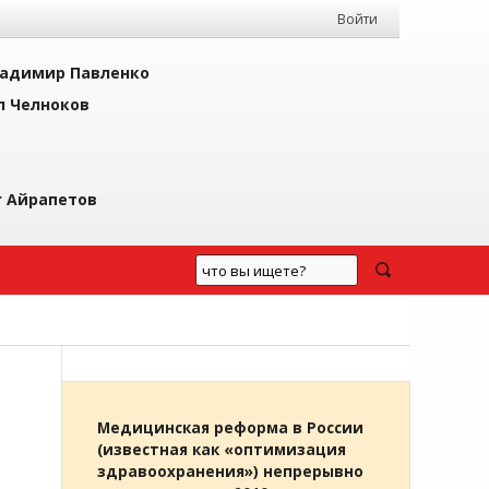
Войти
адимир Павленко
л Челноков
г Айрапетов
Медицинская реформа в России
(известная как «оптимизация
здравоохранения») непрерывно