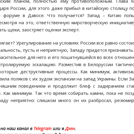
йским планом, полностью ему противоположным. Глава 
аря России, для этого даже прибыл в китайскую столицу п
» форуме в Давосе. Что получается? Запад – Китаю поп
несмотря на это, ответственную миротворческую инициатив
ать щеки, заостряет оценки эксперт.
рягает? Урегулирование на условиях России все равно состои
альность, пусть и неприятную, Западу придется признавать
пасительное для него и его пошатнувшейся во всех отноше
нтролируемую эскалацию. Разместив в Белоруссии тактиче
которые деструктивные процессы. Как минимум, активиз
ила поляков с их зудом экспансии на запад Украины. Если З
дняшним поведением и продолжит блеф с задиранием ста
 Как минимум. Так что время собирать камни, пока не поз
паду неприятно: слишком много он их разбросал, резюми
на наш канал в
Telegram
или в
Дзен
.