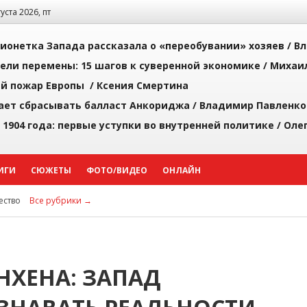
густа 2026, пт
ионетка Запада рассказала о «переобувании» хозяев /
Вл
рели перемены: 15 шагов к суверенной экономике /
Михаи
й пожар Европы /
Ксения Смертина
ает сбрасывать балласт Анкориджа /
Владимир Павленко
 1904 года: первые уступки во внутренней политике /
Оле
ИГИ
СЮЖЕТЫ
ФОТО/ВИДЕО
ОНЛАЙН
ство
Все рубрики →
ХЕНА: ЗАПАД