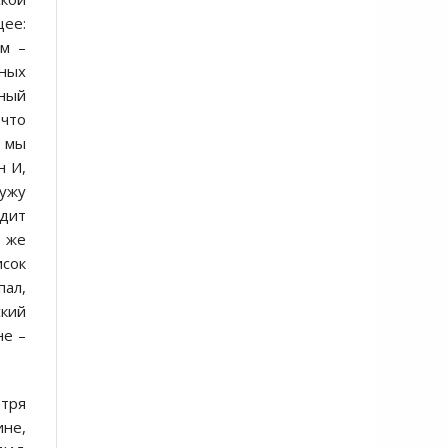
щее:
им –
ных
чный
что
е мы
н И,
ружу
дит
т же
сок
пал,
ский
не –
отря
ине,