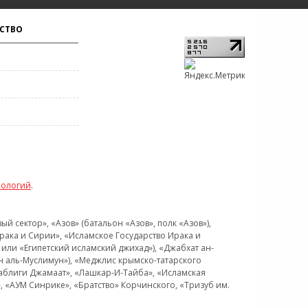
СТВО
нологий
.
 сектор», «Азов» (батальон «Азов», полк «Азов»),
рака и Сирии», «Исламское Государство Ирака и
или «Египетский исламский джихад»), «Джабхат ан-
н аль-Муслимун»), «Меджлис крымско-татарского
Таблиги Джамаат», «Лашкар-И-Тайба», «Исламская
 «АУМ Синрике», «Братство» Корчинского, «Тризуб им.