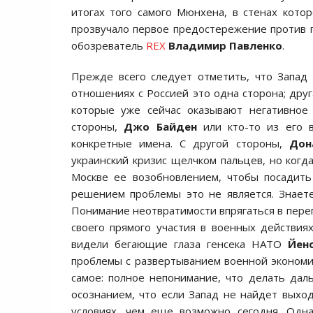
итогах того самого Мюнхена, в стенах кото
прозвучало первое предостережение против п
обозреватель
REX
Владимир Павленко
.
Прежде всего следует отметить, что Запад 
отношениях с Россией это одна сторона; друг
которые уже сейчас оказывают негативное
стороны,
Джо Байден
или кто-то из его 
конкретные имена. С другой стороны,
Дон
украинский кризис щелчком пальцев, но когда
Москве ее возобновлением, чтобы посадить
решением проблемы это не является. Знаете
Понимание неотвратимости впрягаться в перег
своего прямого участия в военных действиях
видели бегающие глаза генсека НАТО
Йен
проблемы с развертыванием военной экономики
самое: полное непонимание, что делать дал
осознанием, что если Запад не найдет выхо
условиях, чем еще возможно сегодня. Одна