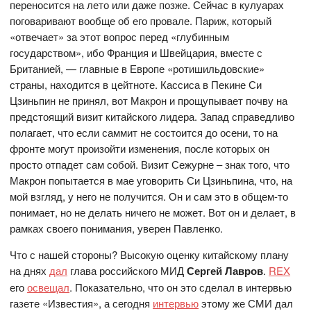
переносится на лето или даже позже. Сейчас в кулуарах
поговаривают вообще об его провале. Париж, который
«отвечает» за этот вопрос перед «глубинным
государством», ибо Франция и Швейцария, вместе с
Британией, — главные в Европе «ротишильдовские»
страны, находится в цейтноте. Кассиса в Пекине Си
Цзиньпин не принял, вот Макрон и прощупывает почву на
предстоящий визит китайского лидера. Запад справедливо
полагает, что если саммит не состоится до осени, то на
фронте могут произойти изменения, после которых он
просто отпадет сам собой. Визит Сежурне – знак того, что
Макрон попытается в мае уговорить Си Цзиньпина, что, на
мой взгляд, у него не получится. Он и сам это в общем-то
понимает, но не делать ничего не может. Вот он и делает, в
рамках своего понимания, уверен Павленко.
Что с нашей стороны? Высокую оценку китайскому плану
на днях
дал
глава российского МИД
Сергей Лавров
.
REX
его
освещал
. Показательно, что он это сделал в интервью
газете «Известия», а сегодня
интервью
этому же СМИ дал