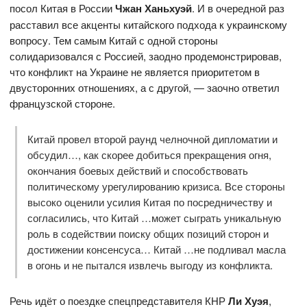
посол Китая в России
Чжан Ханьхуэй
. И в очередной раз
расставил все акценты китайского подхода к украинскому
вопросу. Тем самым Китай с одной стороны
солидаризовался с Россией, заодно продемонстрировав,
что конфликт на Украине не является приоритетом в
двусторонних отношениях, а с другой, — заочно ответил
французской стороне.
Китай провел второй раунд челночной дипломатии и
обсудил…, как скорее добиться прекращения огня,
окончания боевых действий и способствовать
политическому урегулированию кризиса. Все стороны
высоко оценили усилия Китая по посредничеству и
согласились, что Китай …может сыграть уникальную
роль в содействии поиску общих позиций сторон и
достижении консенсуса… Китай …не подливал масла
в огонь и не пытался извлечь выгоду из конфликта.
Речь идёт о поездке спецпредставителя КНР
Ли Хуэя
,