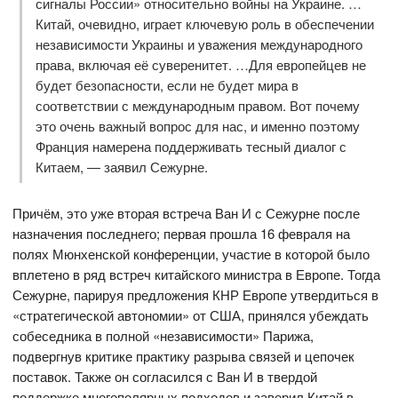
сигналы России» относительно войны на Украине. …
Китай, очевидно, играет ключевую роль в обеспечении
независимости Украины и уважения международного
права, включая её суверенитет. …Для европейцев не
будет безопасности, если не будет мира в
соответствии с международным правом. Вот почему
это очень важный вопрос для нас, и именно поэтому
Франция намерена поддерживать тесный диалог с
Китаем, — заявил Сежурне.
Причём, это уже вторая встреча Ван И с Сежурне после
назначения последнего; первая прошла 16 февраля на
полях Мюнхенской конференции, участие в которой было
вплетено в ряд встреч китайского министра в Европе. Тогда
Сежурне, парируя предложения КНР Европе утвердиться в
«стратегической автономии» от США, принялся убеждать
собеседника в полной «независимости» Парижа,
подвергнув критике практику разрыва связей и цепочек
поставок. Также он согласился с Ван И в твердой
поддержке многополярных подходов и заверил Китай в