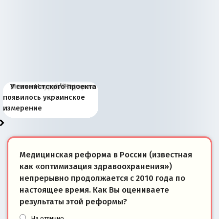
Киевская марионетка
В России назрели
Миграционный пожар
Россия начинает
Россия зимой 1904
Русская нация вчера и
Почему правый крах в
Место Науру / Науэро в
У сионистского проекта
Запада рассказала о
перемены: 15 шагов к
Европы
сбрасывать балласт
года: первые уступки во
сегодня
Варшаве не поможет её
современной истории
появилось украинское
«переобувании» хозяев
суверенной экономике
Анкориджа
внутренней политике
отношениям с Россией?
Южной Осетии
измерение
Медицинская реформа в России (известная
как «оптимизация здравоохранения»)
непрерывно продолжается с 2010 года по
настоящее время. Как Вы оцениваете
результаты этой реформы?
На отлично