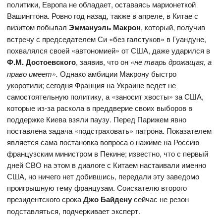
политики, Европа не обладает, оставаясь марионеткой
Вашингтона. Ровно год назад, также в апреле, в Китае с
визитом побывал
Эммануэль Макрон
, который, получив
встречу с председателем Си «без галстуков» в Гуандуне,
похвалялся своей «автономией» от США, даже ударился в
Ф.М. Достоевского
, заявив, что он
«не тварь дрожащая, а
право имеет».
Однако амбиции Макрону быстро
укоротили; сегодня Франция на Украине ведет не
самостоятельную политику, а «заносит хвосты» за США,
которые из-за раскола в преддверие своих выборов в
поддержке Киева взяли паузу. Перед Парижем явно
поставлена задача «подстраховать» патрона. Показателем
является сама постановка вопроса о нажиме на Россию
французским министром в Пекине; известно, что с первый
дней СВО на этом в диалоге с Китаем настаивали именно
США, но ничего нет добившись, передали эту заведомо
проигрышную тему французам. Соискателю второго
президентского срока
Джо Байдену
сейчас не резон
подставляться, подчеркивает эксперт.