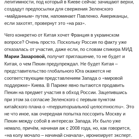
легитимности, под который в Киеве сейчас зачищают верхи,
создадут предпосылки для свержения Зеленского
«майданным» путем, напоминает Павленко. Американцы,
если захотят, провернут это «на раз».
Чего конкретно от Китая хочет Франция в украинском
вопросе? Очень просто. Поскольку Россия по факту уже
отказалась от участия, даже если, по словам спикера МИД
Марии Захаровой,
получит приглашение, то не будет и
Китая, о чем Пекин предупреждал. Не будет Китая –
представительство глобального Юга окажется не
соответствующим представлениям Запада о «мировой
поддержке» Киева. В Париже явно пытаются продавить
Пекин на предмет участия в обход России. Зацепившись
при этом за согласие Зеленского с первым пунктом
китайского плана о
«территориальной целостности».
Это
не что иное, как очередная попытка поссорить Москву и
Пекин между собой в интересах Запада. Их было уже
немало, причём, начиная аж с 2008 года, но, как говорится,
«на колу мочало – начинай сначала», иронизирует эксперт.