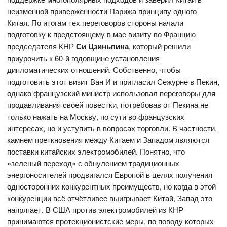
неизменной приверженности Парижа принципу одного
Китая. По итогам тех переговоров стороны начали
подготовку к предстоящему в мае визиту во Францию
председателя КНР
Си Цзиньпина
, который решили
приурочить к 60-й годовщине установления
дипломатических отношений. Собственно, чтобы
подготовить этот визит Ван И и пригласил Сежурне в Пекин,
однако французский министр использовал переговоры для
продавливания своей повестки, потребовав от Пекина не
только нажать на Москву, по сути во французских
интересах, но и уступить в вопросах торговли. В частности,
камнем преткновения между Китаем и Западом являются
поставки китайских электромобилей. Понятно, что
«зеленый переход» с обнулением традиционных
энергоносителей продвигался Европой в целях получения
односторонних конкурентных преимуществ, но когда в этой
конкуренции всё отчётливее выигрывает Китай, Запад это
напрягает. В США против электромобилей из КНР
принимаются протекционистские меры, по поводу которых