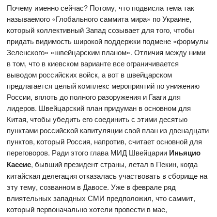
Почему именно сейчас? Потому, что подвисла тема так
называемого «Глобального саммита мира» по Украине,
который коллективный Запад созывает для того, чтобы
придать видимость широкой поддержки подмене «формулы
Зеленского» «швейцарским планом». Отличия между ними
в том, что в киевском варианте все ограничивается
выводом российских войск, а вот в швейцарском
предлагается целый комплекс мероприятий по унижению
России, вплоть до полного разоружения и Гааги для
лидеров. Швейцарский план придуман в основном для
Китая, чтобы убедить его соединить с этими десятью
пунктами российской капитуляции свой план из двенадцати
пунктов, который Россия, напротив, считает основной для
переговоров. Ради этого глава МИД Швейцарии
Иньяцио
Кассис
, бывший президент страны, летал в Пекин, когда
китайская делегация отказалась участвовать в сборище на
эту тему, созванном в Давосе. Уже в феврале ряд
влиятельных западных СМИ предположил, что саммит,
который первоначально хотели провести в мае,