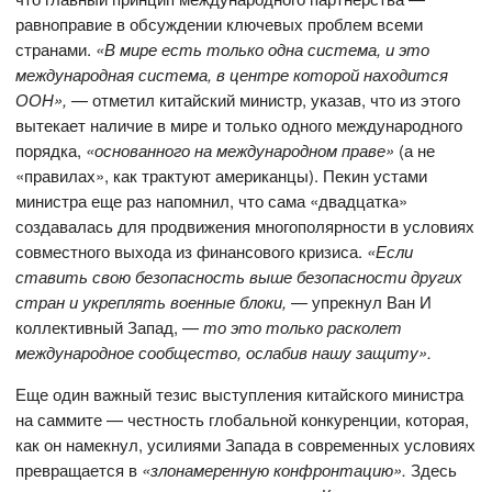
равноправие в обсуждении ключевых проблем всеми
странами.
«В мире есть только одна система, и это
международная система, в центре которой находится
ООН»,
— отметил китайский министр, указав, что из этого
вытекает наличие в мире и только одного международного
порядка,
«основанного на международном праве»
(а не
«правилах», как трактуют американцы). Пекин устами
министра еще раз напомнил, что сама «двадцатка»
создавалась для продвижения многополярности в условиях
совместного выхода из финансового кризиса.
«Если
ставить свою безопасность выше безопасности других
стран и укреплять военные блоки,
— упрекнул Ван И
коллективный Запад, —
то это только расколет
международное сообщество, ослабив нашу защиту».
Еще один важный тезис выступления китайского министра
на саммите — честность глобальной конкуренции, которая,
как он намекнул, усилиями Запада в современных условиях
превращается в
«злонамеренную конфронтацию».
Здесь