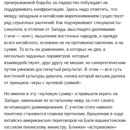
проигрываемой борьбы за лидерство побуждает их
поддерживать конфронтацию. Здесь надо отметить, что
между западным и китайским миропониманием существует
ряд серьезных различий. Как подчеркивают специалисты-
синологи, в отличие от Запада, мыслящего дилеммами
(«или — или»), мышление восточных народов, и прежде
всего китайского, основано не на противопоставлении, а на
сумме. То есть на уравнениях, в которых не два, а
несколько заданных параметров, которые
взаимодействуют, друг другу не мешая, но синергетическим
путем умножая достигнутый результат. В этом — вся суть
восточной культуры диалога, логика которой весьма далека
от принципа «игры с нулевой суммой».
Но именно в эту «нулевую сумму» и привыкли играть на
Западе, навязывая ее остальному миру за счет своего
исчезающего доминирования. С учетом этого намного
понятнее становится главная претензия, брошенная в ходе
китайско-американских переговоров на Бали вашингтонским
госсеком пекинскому министру. Блинкен
«встревожен»