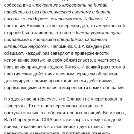
собеседника
«прекратить клеветать на Китай,
нападать на его политическую систему и давать
сигналы о поддержке независимости Тайваня».
И
поскольку Блинкен такие заверения дал, то американской
стороне было заявлено, что она
«должна уважать путь
социализма с китайской спецификой, избранный
китайским народом».
Напомним. США каждый раз
обещают, каждый раз заверяют в приверженности
исполнению взятых на себя обязательств, в частности,
признания принципа «одного Китая». И всякий раз потом в
практических действиях явочным порядком обещания
дезавуируют своими провокационными действиями,
порождающими сомнения в искренности самих обещаний.
Но здесь нас интересует, что Блинкен не упорствовал, а
«заверял». То есть вел переговоры отнюдь не с
наступательных, а с оборонительных позиций. Во-вторых,
Ван И предложил США все-таки закрыть тему холодной
войны, отказавшись в отношениях двух стран от ее
пережитков и менталитета. И потребовал отменить