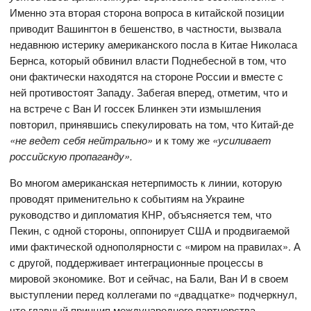
Именно эта вторая сторона вопроса в китайской позиции
приводит Вашингтон в бешенство, в частности, вызвала
недавнюю истерику американского посла в Китае Николаса
Бернса, который обвинил власти Поднебесной в том, что
они фактически находятся на стороне России и вместе с
ней противостоят Западу. Забегая вперед, отметим, что и
на встрече с Ван И госсек Блинкен эти измышления
повторил, принявшись спекулировать на том, что Китай-де
«не ведет себя нейтрально»
и к тому же
«усиливает
российскую пропаганду».
Во многом американская нетерпимость к линии, которую
проводят применительно к событиям на Украине
руководство и дипломатия КНР, объясняется тем, что
Пекин, с одной стороны, оппонирует США и продвигаемой
ими фактической однополярности с «миром на правилах». А
с другой, поддерживает интеграционные процессы в
мировой экономике. Вот и сейчас, на Бали, Ван И в своем
выступлении перед коллегами по «двадцатке» подчеркнул,
что главный принцип международного партнерства —