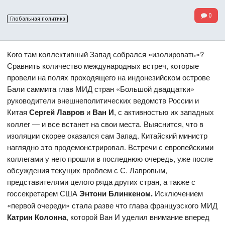
0
Глобальная политика
Кого там коллективный Запад собрался «изолировать»?
Сравнить количество международных встреч, которые
провели на полях проходящего на индонезийском острове
Бали саммита глав МИД стран «Большой двадцатки»
руководители внешнеполитических ведомств России и
Китая
Сергей Лавров
и
Ван И
, с активностью их западных
коллег — и все встанет на свои места. Выяснится, что в
изоляции скорее оказался сам Запад. Китайский министр
наглядно это продемонстрировал. Встречи с европейскими
коллегами у него прошли в последнюю очередь, уже после
обсуждения текущих проблем с С. Лавровым,
представителями целого ряда других стран, а также с
госсекретарем США
Энтони Блинкеном.
Исключением
«первой очереди» стала разве что глава французского МИД
Катрин Колонна
, которой Ван И уделил внимание вперед