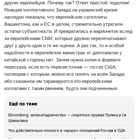
других европейцев. Почему так? Ответ простой: поделом!
Реакция коллективного Запада на украинский кризис
наглядно показала, что европейские сателлиты
Вашингтона, как и ЕС в целом, стремительно утратили
остатки субъектности. И превратились в марионеток вслед
за европейскими СМИ, которые дружно перепечатывают
друг у друга одни и те же оценки. А раз так, то и особой
надобности в европейских министрах от дипломатии у
китайской стороны нет. Зачем нужна копия в формате
пересказа, если есть первоисточник — госсек США,
поговорив с которым, можно все понять на всем Западе,
ибо сказанное им тиражируется его европейскими
коллегами с таким рвением, будто они подчиненные.
Ещё по теме
Bloomberg: антизападничество — секретное оружие Путина и Си
Цзиньпина
Что действительно плохого в «крахе» отношений России и США