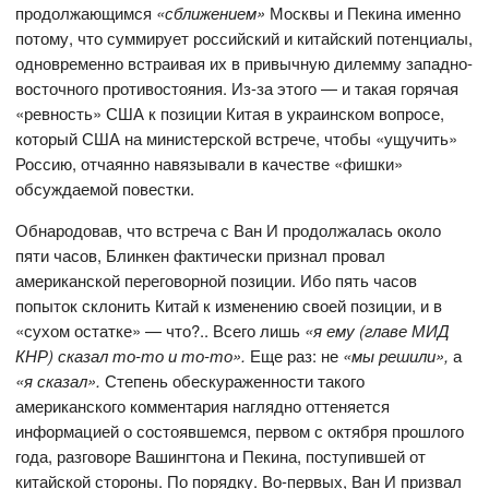
продолжающимся
«сближением»
Москвы и Пекина именно
потому, что суммирует российский и китайский потенциалы,
одновременно встраивая их в привычную дилемму западно-
восточного противостояния. Из-за этого — и такая горячая
«ревность» США к позиции Китая в украинском вопросе,
который США на министерской встрече, чтобы «ущучить»
Россию, отчаянно навязывали в качестве «фишки»
обсуждаемой повестки.
Обнародовав, что встреча с Ван И продолжалась около
пяти часов, Блинкен фактически признал провал
американской переговорной позиции. Ибо пять часов
попыток склонить Китай к изменению своей позиции, и в
«сухом остатке» — что?.. Всего лишь
«я ему (главе МИД
КНР) сказал то-то и то-то».
Еще раз: не
«мы решили»,
а
«я сказал».
Степень обескураженности такого
американского комментария наглядно оттеняется
информацией о состоявшемся, первом с октября прошлого
года, разговоре Вашингтона и Пекина, поступившей от
китайской стороны. По порядку. Во-первых, Ван И призвал