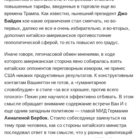
повышенные тарифы, введенные в торговле еще во
времена Трампа. Как известно, нынешний президент
Джо
Байден
кое-какие ограничения стал смягчать, но во-
первых, далеко не все и очень избирательно, и во-вторых,
дополнил китайско-американское противостояние
геополитической сферой, то есть повысил его градус.
Иначе говоря, пятичасовой обмен мнениями, в ходе
которого американская сторона явно собиралась взять
китайских оппонентов переговорным измором, не принес
США никаких продуктивных результатов. К конструктивным
контактам Вашингтон не готов, а «гуманитарное
словоблудие» в стиле «за все хорошее, против всего
плохого» Пекин уже научился эффективно отбивать. В этом
смысле обращает внимание содержание встречи Ван И с
еще одним западным политиком — главой МИД Германии
Анналеной Бербок.
Стоило собеседнице заикнуться на
тему прав человека, как со стороны китайского министра
последовал ответ в том смысле, что у разных цивилизаций