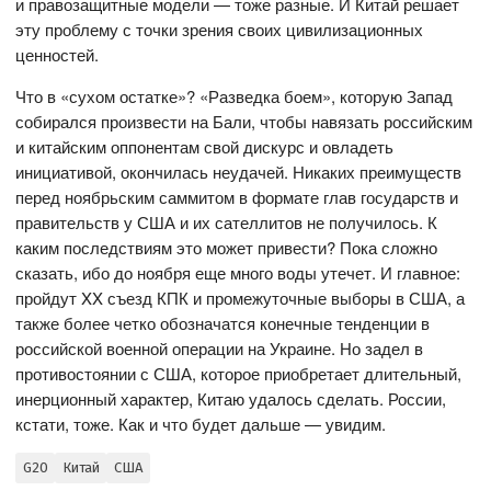
и правозащитные модели — тоже разные. И Китай решает
эту проблему с точки зрения своих цивилизационных
ценностей.
Что в «сухом остатке»? «Разведка боем», которую Запад
собирался произвести на Бали, чтобы навязать российским
и китайским оппонентам свой дискурс и овладеть
инициативой, окончилась неудачей. Никаких преимуществ
перед ноябрьским саммитом в формате глав государств и
правительств у США и их сателлитов не получилось. К
каким последствиям это может привести? Пока сложно
сказать, ибо до ноября еще много воды утечет. И главное:
пройдут XX съезд КПК и промежуточные выборы в США, а
также более четко обозначатся конечные тенденции в
российской военной операции на Украине. Но задел в
противостоянии с США, которое приобретает длительный,
инерционный характер, Китаю удалось сделать. России,
кстати, тоже. Как и что будет дальше — увидим.
G20
Китай
США