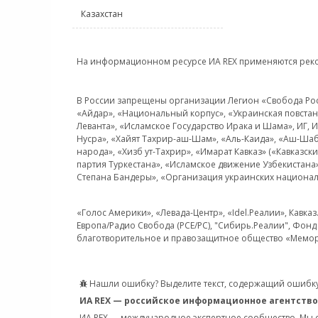
Казахстан
На информационном ресурсе ИА REX применяются рек
В России запрещены организации Легион «Свобода Росси
«Айдар», «Национальный корпус», «Украинская повстанч
Леванта», «Исламское Государство Ирака и Шама», ИГ,
Нусра», «Хайят Тахрир-аш-Шам», «Аль-Каида», «Аш-Шаб
народа», «Хизб ут-Тахрир», «Имарат Кавказ» («Кавказс
партия Туркестана», «Исламское движение Узбекистана
Степана Бандеры», «Организация украинских национал
«Голос Америки», «Левада-Центр», «Idel.Реалии», Кавка
Европа/Радио Свобода (PCE/PC), "Сибирь.Реалии", Фонд 
благотворительное и правозащитное общество «Мемор
Нашли ошибку? Выделите текст, содержащий ошибку
ИА REX — российское информационное агентство
ИА REX — международное экспертное сообщество. Мы