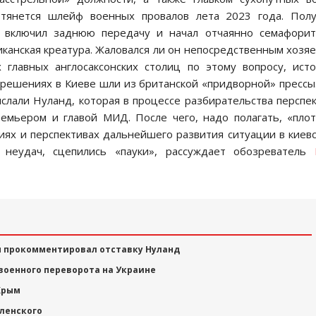
 тянется шлейф военных провалов лета 2023 года. Пол
, включил заднюю передачу и начал отчаянно семафори
иканская креатура. Жаловался ли он непосредственным хозя
 главных англосаксонских столиц по этому вопросу, ист
 решениях в Киеве шли из британской «придворной» прессы
слали Нуланд, которая в процессе разбирательства перспе
ремьером и главой МИД. После чего, надо полагать, «пло
иях и перспективах дальнейшего развития ситуации в киев
 неудач, сцепились «пауки», рассуждает обозреватель
н прокомментировал отставку Нуланд
 военного переворота на Украине
Крым
ленского