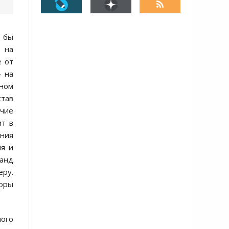
е бы
 на
е от
» на
нном
став
очие
ит в
ения
ия и
ланд
еру.
боры
ного