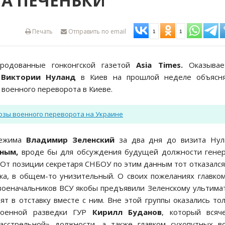
ЛА ПЕЧЕНЬКИ
Печать
Отправить по email
1
1
родованные гонконгской газетой
Asia
Times.
Оказывает
А
Виктории Нуланд
в Киев на прошлой неделе объясня
военного переворота в Киеве.
розы военного переворота на Украине
 режима
Владимир Зеленский
за два дня до визита Нул
ным,
вроде бы для обсуждения будущей должности генер
 От позиции секретаря СНБОУ по этим данным тот отказался
ика, в общем-то унизительный. О своих пожеланиях главко
военачальников ВСУ якобы предъявили Зеленскому ультима
ят в отставку вместе с ним. Вне этой группы оказались то
 военной разведки ГУР
Кирилл Буданов
, который всяч
асстрельной» должности, а также главком сухопутных в