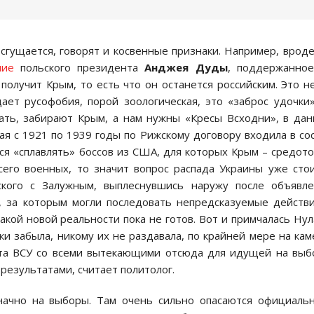
 сгущается, говорят и косвенные признаки. Например, врод
ние
польского президента
Анджея Дуды
, поддержанное
 получит Крым, то есть что он останется российским. Это н
ет русофобия, порой зоологическая, это «заброс удочки
кать, забирают Крым, а нам нужны «Кресы Всходни», в да
ая с 1921 по 1939 годы по Рижскому договору входила в со
ся «сплавлять» боссов из США, для которых Крым – средот
сего военных, то значит вопрос распада Украины уже сто
ского с Залужным, выплеснувшись наружу после объявл
, за которым могли последовать непредсказуемые действ
такой новой реальности пока не готов. Вот и примчалась Ну
ки забыла, никому их не раздавала, по крайней мере на кам
нта ВСУ со всеми вытекающими отсюда для идущей на вы
езультатами, считает политолог.
ачно на выборы. Там очень сильно опасаются официаль