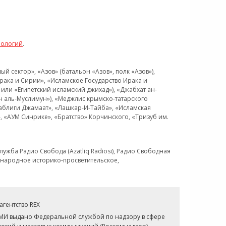
нологий
.
 сектор», «Азов» (батальон «Азов», полк «Азов»),
рака и Сирии», «Исламское Государство Ирака и
или «Египетский исламский джихад»), «Джабхат ан-
н аль-Муслимун»), «Меджлис крымско-татарского
Таблиги Джамаат», «Лашкар-И-Тайба», «Исламская
 «АУМ Синрике», «Братство» Корчинского, «Тризуб им.
ужба Радио Свобода (Azatliq Radiosi), Радио Свободная
ждународное историко-просветительское,
гентство REX
СМИ выдано Федеральной службой по надзору в сфере