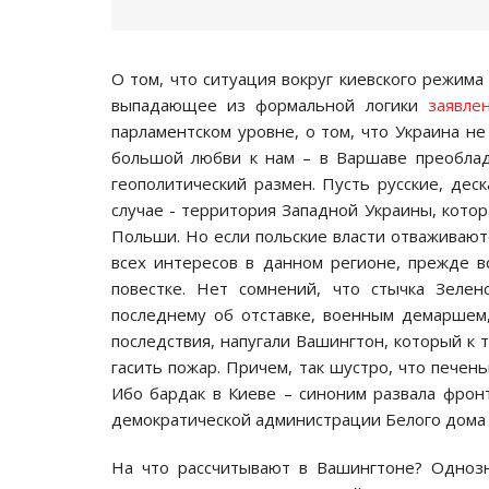
О том, что ситуация вокруг киевского режима
выпадающее из формальной логики
заявле
парламентском уровне, о том, что Украина не
большой любви к нам – в Варшаве преоблада
геополитический размен. Пусть русские, дес
случае - территория Западной Украины, котор
Польши. Но если польские власти отваживают
всех интересов в данном регионе, прежде в
повестке. Нет сомнений, что стычка Зелен
последнему об отставке, военным демаршем
последствия, напугали Вашингтон, который к 
гасить пожар. Причем, так шустро, что печень
Ибо бардак в Киеве – синоним развала фро
демократической администрации Белого дома р
На что рассчитывают в Вашингтоне? Однозн