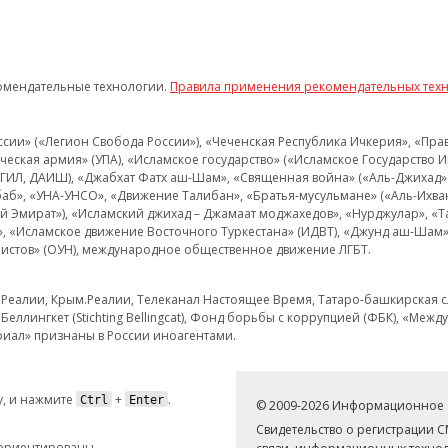
омендательные технологии.
Правила применения рекомендательных тех
и» («Легион Свобода России»), «Чеченская Республика Ичкерия», «Правый
еская армия» (УПА), «Исламское государство» («Исламское Государство И
 ИГИЛ, ДАИШ), «Джабхат Фатх аш-Шам», «Священная война» («Аль-Джихад» 
аб», «УНА-УНСО», «Движение Талибан», «Братья-мусульмане» («Аль-Ихва
кий Эмират»), «Исламский джихад – Джамаат моджахедов», «Нурджулар», «
», «Исламское движение Восточного Туркестана» (ИДВТ), «Джунд аш-Шам»,
истов» (ОУН), международное общественное движение ЛГБТ.
з.Реалии, Крым.Реалии, Телеканал Настоящее Время, Татаро-башкирская сл
Беллингкет (Stichting Bellingcat), Фонд борьбы с коррупцией (ФБК), «Ме
иал» признаны в России иноагентами.
, и нажмите
+
.
Ctrl
Enter
© 2009-2026 Информационное а
Свидетельство о регистрации 
 ориентированы