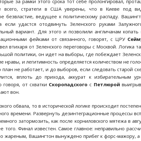
торые за рамки этого срока тот себе пролонгировал, прот
е всего, стратеги в США уверены, что в Киеве под ви
ое безвластие, ведущее к политическому распаду. Вашинг
 если удастся отодвинуть Зеленского руками Залужног
ьный вариант. Для этого и позволили англичанам копать
ационными фейками от связанного, говорят, с ЦРУ
Сейм
ел втихаря от Зеленского переговоры с Москвой. Логика та
ьшой политики, он идет на выборы, где побеждает Зеленск
ие нравы, и легитимность определяется количеством не голо
о план не работает, и до выборов, если следовать старой сх
лится, вплоть до прихода, аккурат к избирательным ур
о говоря, от схватки
Скоропадского
с
Петлюрой
выигрыв
ают вон.
зкого обвала, то в исторической логике происходит постепе
нного времени. Развернуть дезинтеграционные процессы вс
немного затормозить, как после корниловского мятежа в авг
ее того. Финал известен. Самое главное: неправильно рассч
хло жареным, Вашингтон вынуждено прибег к форс-мажору, а