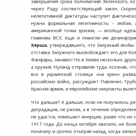
завершения срока полномочий Зеленского, ко
через Раду соответствующий закон. Скоре
нелегитимной диктатуры наступит фактическ
нужна формальная легитимность – любая, а
американской точки зрения, — вообще идеал
главкома ВСУ, еще и помогли им дезинформ
Херша
, утверждавшего, что Залужный якобы в
отставка Залужного высвобождает его для бол
Фанфары, занавес! Но в Киеве несколько друг
а оружия. Нуланд отправили туда, осознав, чт
все в украинской столице «на хрен» разва
российских войск, рассуждает Павленко. Груб
Красная армия, и европейские оккупанты вылет
Что дальше? А дальше, если не получилось ре
деградация, не разом, а в течение определе
не удастся, помешает инерция, разве что их 
1917 года. До конца октября хватило, не бол
поначалу и срочно отыграв назад, когда запа