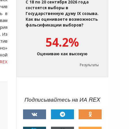
С 18 по 20 сентября 2026 года
учив
состоятся выборы в
ть в
Государственную думу IX созыва.
Как вы оцениваете возможность
евам
фальсификации выборов?
ория
. Из
54.2%
ктив
тно»
Оцениваю как высокую
ской
REX
Результаты
Подписывайтесь на ИА REX