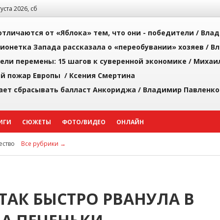
густа 2026, сб
тличаются от «Яблока» тем, что они - победители /
Влад
ионетка Запада рассказала о «переобувании» хозяев /
Вл
рели перемены: 15 шагов к суверенной экономике /
Михаи
й пожар Европы /
Ксения Смертина
ает сбрасывать балласт Анкориджа /
Владимир Павленко
ИГИ
СЮЖЕТЫ
ФОТО/ВИДЕО
ОНЛАЙН
ство
Все рубрики →
ТАК БЫСТРО РВАНУЛА В