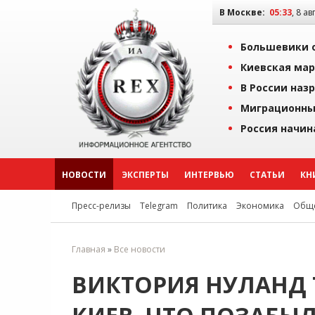
В Москве:
05:33
, 8 ав
Большевики о
Киевская мар
В России наз
Миграционны
Россия начин
НОВОСТИ
ЭКСПЕРТЫ
ИНТЕРВЬЮ
СТАТЬИ
КН
Пресс-релизы
Telegram
Политика
Экономика
Обще
Главная
»
Все новости
ВИКТОРИЯ НУЛАНД 