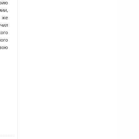
рию
мии,
т же
учил
ого
ого
свою