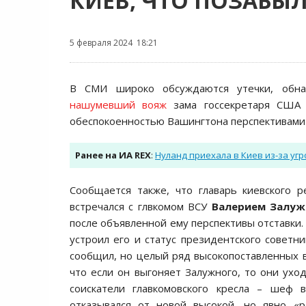
КИЕВ, ЧТО ПОЗАБЫ
5 февраля 2024 18:21
В СМИ широко обсуждаются утечки, обна
нашумевший вояж
зама госсекретаря СШ
обеспокоенностью Вашингтона перспективами 
Ранее на ИА REX
:
Нуланд приехала в Киев из-за уг
Сообщается также, что главарь киевского
встречался с глвкомом ВСУ
Валерием Залуж
после объявленной ему перспективы отставки.
устроил его и статус президентского советн
сообщил, но целый ряд высокопоставленных 
что если он выгоняет Залужного, то они уход
соискатели главкомовского кресла – шеф
отказывался от новой высокой, но явно «р