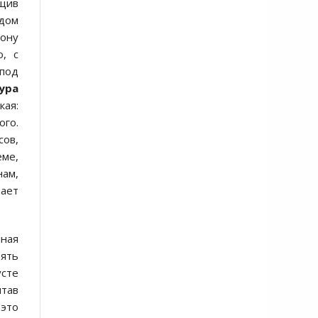
ащив
дом
тону
о, с
 под
ура
кая:
ого.
сов,
еме,
нам,
ает
нная
пять
усте
итав
 это