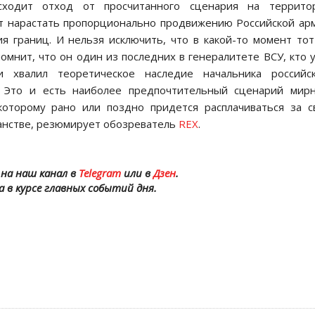
сходит отход от просчитанного сценария на террито
ет нарастать пропорционально продвижению Российской ар
я границ. И нельзя исключить, что в какой-то момент то
омнит, что он один из последних в генералитете ВСУ, кто 
 хвалил теоретическое наследие начальника российск
.
Это и есть наиболее предпочтительный сценарий мирн
 которому рано или поздно придется расплачиваться за 
ранстве, резюмирует обозреватель
REX
.
на наш канал в
Telegram
или в
Дзен
.
а в курсе главных событий дня.