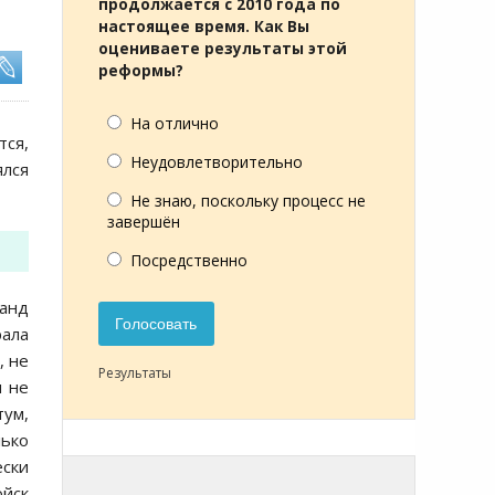
продолжается с 2010 года по
настоящее время. Как Вы
оцениваете результаты этой
реформы?
На отлично
ся,
Неудовлетворительно
лся
Не знаю, поскольку процесс не
завершён
Посредственно
анд
Голосовать
ала
, не
Результаты
м не
тум,
лько
ески
ойск