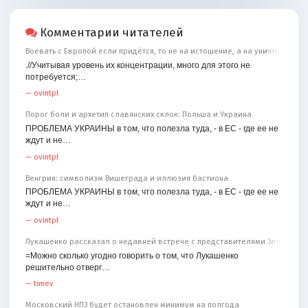
Комментарии читателей
Воевать с Европой если придётся, то не на истощение, а на уничтожение
.//Учитывая уровень их концентрации, много для этого не
потребуется;…
—
ovintpl
Порог боли и архетип славянских склок: Польша и Украина
ПРОБЛЕМА УКРАИНЫ в том, что полезла туда, - в ЕС - где ее не
ждут и не…
—
ovintpl
Венгрия: символизм Вишеграда и иллюзия бастиона
ПРОБЛЕМА УКРАИНЫ в том, что полезла туда, - в ЕС - где ее не
ждут и не…
—
ovintpl
Лукашенко рассказал о недавней встрече с представителями Зеленског
=Можно сколько угодно говорить о том, что Лукашенко
решительно отверг…
—
timev
Московский НПЗ будет остановлен минимум на полгода