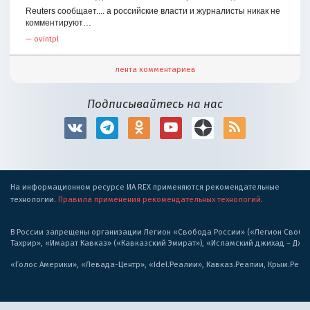
Reuters сообщает.... а российские власти и журналисты никак не
комментируют…
—
ovintpl
лента комментариев
Подписывайтесь на нас
На информационном ресурсе ИА REX применяются рекомендательные
технологии.
Правила применения рекомендательных технологий
.
В России запрещены организации Легион «Свобода России» («Легион Свобода
Тахрир», «Имарат Кавказ» («Кавказский Эмират»), «Исламский джихад – Дж
«Голос Америки», «Левада-Центр», «Idel.Реалии», Кавказ.Реалии, Крым.Реал