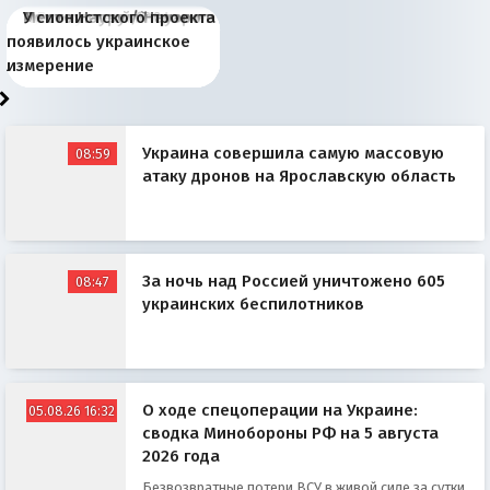
Киевская марионетка
В России назрели
Миграционный пожар
Россия начинает
Россия зимой 1904
Русская нация вчера и
Почему правый крах в
Место Науру / Науэро в
У сионистского проекта
Запада рассказала о
перемены: 15 шагов к
Европы
сбрасывать балласт
года: первые уступки во
сегодня
Варшаве не поможет её
современной истории
появилось украинское
«переобувании» хозяев
суверенной экономике
Анкориджа
внутренней политике
отношениям с Россией?
Южной Осетии
измерение
Украина совершила самую массовую
08:59
атаку дронов на Ярославскую область
За ночь над Россией уничтожено 605
08:47
украинских беспилотников
О ходе спецоперации на Украине:
05.08.26 16:32
сводка Минобороны РФ на 5 августа
2026 года
Безвозвратные потери ВСУ в живой силе за сутки