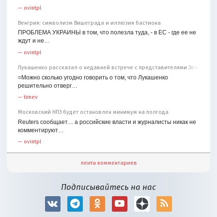
—
ovintpl
Венгрия: символизм Вишеграда и иллюзия бастиона
ПРОБЛЕМА УКРАИНЫ в том, что полезла туда, - в ЕС - где ее не
ждут и не…
—
ovintpl
Лукашенко рассказал о недавней встрече с представителями Зеленског
=Можно сколько угодно говорить о том, что Лукашенко
решительно отверг…
—
timev
Московский НПЗ будет остановлен минимум на полгода
Reuters сообщает.... а российские власти и журналисты никак не
комментируют…
—
ovintpl
лента комментариев
Подписывайтесь на нас