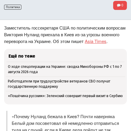
0
Политика
Заместитель госсекретаря США по политическим вопросам
Виктория Нуланд приехала в Киев из-за угрозы военного
переворота на Украине. Об этом пишет
Asia Times
.
Ещё по теме
О ходе спецоперации на Украине: сводка Минобороны РФ с 1 по 7
августа 2026 года
Работодатели при трудоустройстве ветеранов СВО получат
государственную поддержку
«Пощёчина русским»: Зеленский совершит первый визит в Сербию
«Почему Нуланд бежала в Киев? Почти наверняка
Белый дом посоветовал ей немедленно отправиться
туда на случай, если в Киеве дела пойдут не так.