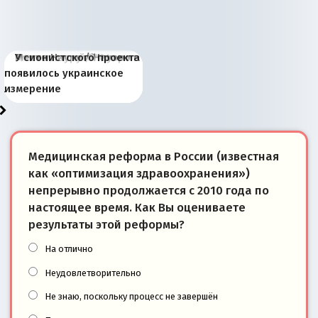
Киевская марионетка
В России назрели
Миграционный пожар
Россия начинает
Россия зимой 1904
Русская нация вчера и
Почему правый крах в
Место Науру / Науэро в
У сионистского проекта
Запада рассказала о
перемены: 15 шагов к
Европы
сбрасывать балласт
года: первые уступки во
сегодня
Варшаве не поможет её
современной истории
появилось украинское
«переобувании» хозяев
суверенной экономике
Анкориджа
внутренней политике
отношениям с Россией?
Южной Осетии
измерение
Медицинская реформа в России (известная
как «оптимизация здравоохранения»)
непрерывно продолжается с 2010 года по
настоящее время. Как Вы оцениваете
результаты этой реформы?
На отлично
Неудовлетворительно
Не знаю, поскольку процесс не завершён