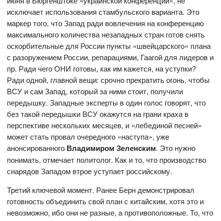
июня в Бюргенштоке «украинской конференции», не
исключает использования стамбульского варианта. Это
маркер того, что Запад ради вовлечения на конференцию
максимального количества незападных стран готов снять
оскорбительные для России пункты «швейцарского» плана
с разоружением России, репарациями, Гаагой для лидеров и
пр. Ради чего ОНИ готовы, как им кажется, на уступки?
Ради одной, главной вещи: срочно прекратить огонь, чтобы
ВСУ и сам Запад, который за ними стоит, получили
передышку. Западные эксперты в один голос говорят, что
без такой передышки ВСУ окажутся на грани краха в
перспективе нескольких месяцев, и «лебединой песней»
может стать провал очередного «наступа», уже
анонсированного
Владимиром Зеленским
. Это нужно
понимать, отмечает политолог. Как и то, что производство
снарядов Западом втрое уступает российскому.
Третий ключевой момент. Ранее Берн демонстрировал
готовность объединить свой план с китайским, хотя это и
невозможно, ибо они не разные, а противоположные. То, что