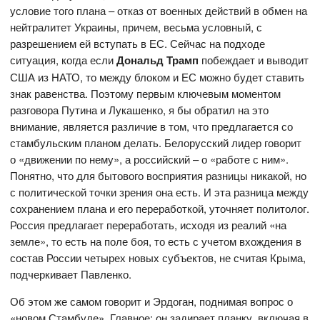
условие того плана – отказ от военных действий в обмен на
нейтралитет Украины, причем, весьма условный, с
разрешением ей вступать в ЕС. Сейчас на подходе
ситуация, когда если
Дональд Трамп
побеждает и выводит
США из НАТО, то между блоком и ЕС можно будет ставить
знак равенства. Поэтому первым ключевым моментом
разговора Путина и Лукашенко, я бы обратил на это
внимание, является различие в том, что предлагается со
стамбульским планом делать. Белорусский лидер говорит
о «движении по нему», а российский – о «работе с ним».
Понятно, что для бытового восприятия разницы никакой, но
с политической точки зрения она есть. И эта разница между
сохранением плана и его переработкой, уточняет политолог.
Россия предлагает переработать, исходя из реалий «на
земле», то есть на поле боя, то есть с учетом вхождения в
состав России четырех новых субъектов, не считая Крыма,
подчеркивает Павленко.
Об этом же самом говорит и Эрдоган, поднимая вопрос о
«новом Стамбуле». Главное: он задирает планку, включая в