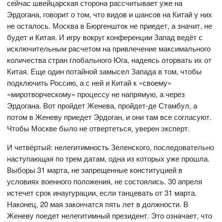
сейчас швейцарская сторона рассчитывает уже на
Эрдогана, говорит о том, что видов и шансов на Китай у них
не осталось. Москва в Бюргеншток не приедет, а значит, не
будет и Китая. И игру вокруг конференции Запад ведёт с
исключительным расчетом на привлечение максимального
количества стран глобального Юга, надеясь оторвать их от
Китая. Еще один потайной замысел Запада в том, чтобы
подключить Россию, а с ней и Китай к «своему»
«миротворческому» процессу не напрямую, а через
Эрдогана. Вот пройдет Женева, пройдет-де Стамбул, а
потом в Женеву приедет Эрдоган, и они там все согласуют.
Чтобы Москве было не отвертеться, уверен эксперт.
И четвёртый: нелегитимность Зеленского, последовательно
наступающая по трем датам, одна из которых уже прошла.
Выборы 31 марта, не запрещенные конституцией в
условиях военного положения, не состоялись. 30 апреля
истечет срок инаугурации, если танцевать от 31 марта.
Наконец, 20 мая закончатся пять лет в должности. В
Женеву поедет нелегитимный президент. Это означает, что