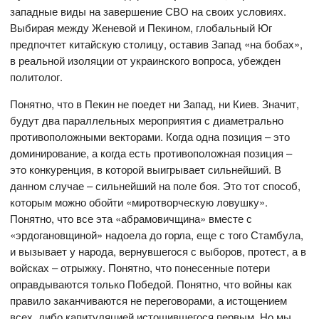
западные виды на завершение СВО на своих условиях.
Выбирая между Женевой и Пекином, глобальный Юг
предпочтет китайскую столицу, оставив Запад «на бобах»,
в реальной изоляции от украинского вопроса, убежден
политолог.
Понятно, что в Пекин не поедет ни Запад, ни Киев. Значит,
будут два параллельных мероприятия с диаметрально
противоположными векторами. Когда одна позиция – это
доминирование, а когда есть противоположная позиция –
это конкуренция, в которой выигрывает сильнейший. В
данном случае – сильнейший на поле боя. Это тот способ,
которым можно обойти «миротворческую ловушку».
Понятно, что все эта «абрамовичщина» вместе с
«эрдогановщиной» надоела до горла, еще с того Стамбула,
и вызывает у народа, вернувшегося с выборов, протест, а в
войсках – отрыжку. Понятно, что понесенные потери
оправдываются только Победой. Понятно, что войны как
правило заканчиваются не переговорами, а истощением
всех, либо капитуляцией истощившегося первым. Но мы