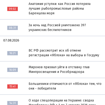
Анатомия уступки: как Россия потеряла
лучшие рыбопромысловые районы
09:02
Баренцева моря
За ночь над Россией уничтожено 397
08:31
украинских беспилотников
07.08.2026
ВС РФ рассмотрит иск об отмене
16:21
регистрации «Яблока» на выборы в Госдуму
Миронов призвал уйти в отставку глав
16:09
Минпросвещения и Рособрнадзора
Большевики отличаются от «Яблока» тем, что
15:41
они - победители
О ходе спецоперации на Украине: сводка
14:31