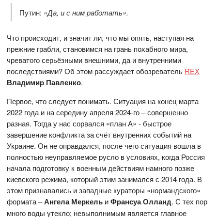
Путин:
«Да, и с ним работать».
Что происходит, и значит ли, что мы опять, наступая на
прежние грабли, становимся на грань похабного мира,
чреватого серьёзными внешними, да и внутренними
последствиями? Об этом рассуждает обозреватель
REX
Владимир Павленко
.
Первое, что следует понимать. Ситуация на конец марта
2022 года и на середину апреля 2024-го – совершенно
разная. Тогда у нас сорвался «план А» - быстрое
завершение конфликта за счёт внутренних событий на
Украине. Он не оправдался, после чего ситуация вошла в
полностью неуправляемое русло в условиях, когда Россия
начала подготовку к военным действиям намного позже
киевского режима, который этим занимался с 2014 года. В
этом признавались и западные кураторы «нормандского»
формата –
Ангела Меркель
и
Франсуа Олланд
. С тех пор
много воды утекло; невыполнимым является главное