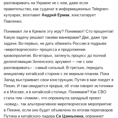
разговаривать на Украине не с кем, даже если
правительство, как судачат в информационных Telegram-
кулуарах, возглавит
Андрей Ермак
, констатирует
Павленко.
Понимают ли в Кремле эту игру? Понимают! Сто процентов!
Какую задачу решают такими маневрами? Две, даже три
задачи. Во-первых, не дать обвинить Россию в подрыве
«миротворческого» процесса и продолжении
кровопролития. Во-вторых, затянуть процесс до полной
делегитимации Зеленского; аргумент – «не с кем
разговаривать» - самый сильный. В-третьих, передать
инициативу китайской стороне с ее мирным планом. Пока
Запад выстраивает свои конструкции, Путин в мае поедет в
Пекин. И там ожидается прорыв, об этом говорят источники
и в Москве, и в китайской столице. Понимаем? Как СВО
стала тем «ломом», что опрокинула западный проект
«ковид», так альтернативное миротворческое мероприятие
в Пекине, если оно будет объявлено по итогам переговоров
Путина и китайского лидера
Си Цзиньпина
,
опрокинет