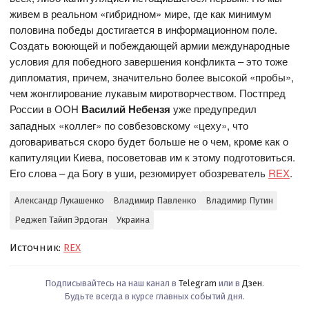
живем в реальном «гибридном» мире, где как минимум
половина победы достигается в информационном поле.
Создать воюющей и побеждающей армии международные
условия для победного завершения конфликта – это тоже
дипломатия, причем, значительно более высокой «пробы»,
чем жонглирование лукавым миротворчеством. Постпред
России в ООН
Василий Небензя
уже предупредил
западных «коллег» по совбезовскому «цеху», что
договариваться скоро будет больше не о чем, кроме как о
капитуляции Киева, посоветовав им к этому подготовиться.
Его слова – да Богу в уши, резюмирует обозреватель
REX
.
Александр Лукашенко
Владимир Павленко
Владимир Путин
Реджеп Тайип Эрдоган
Украина
Источник:
REX
Подписывайтесь на наш канал в
Telegram
или в
Дзен
.
Будьте всегда в курсе главных событий дня.