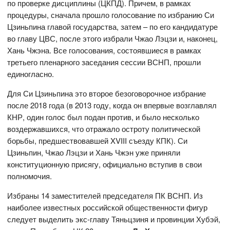
по проверке дисциплины (ЦКПД). Причем, в рамках
процедуры, сначала прошло голосование по избранию Си
Цзиньпина главой государства, затем – по его кандидатуре
во главу ЦВС, после этого избрали Чжао Лэцзи и, наконец,
Хань Чжэна. Все голосования, состоявшиеся в рамках
третьего пленарного заседания сессии ВСНП, прошли
единогласно.
Для Си Цзиньпина это второе безоговорочное избрание
после 2018 года (в 2013 году, когда он впервые возглавлял
КНР, один голос был подан против, и было несколько
воздержавшихся, что отражало остроту политической
борьбы, предшествовавшей XVIII съезду КПК). Си
Цзиньпин, Чжао Лэцзи и Хань Чжэн уже приняли
конституционную присягу, официально вступив в свои
полномочия.
Избраны 14 заместителей председателя ПК ВСНП. Из
наиболее известных российской общественности фигур
следует выделить экс-главу Тяньцзиня и провинции Хубэй,