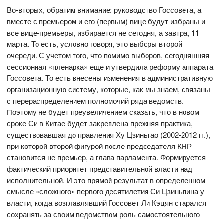
Во-вторых, обратим внимание: руководство Госсовета, а
вместе с премьером и его (первым) вице будут избраны и
все вице-премьеры, избирается не сегодня, а завтра, 11
марта. То есть, условно говоря, это выборы второй
очереди. С учетом того, что помимо выборов, сегодняшняя
сессионная «пленарка» еще и утвердила реформу аппарата
Госсовета. То есть внесены изменения в административную
организационную систему, которые, как мы знаем, связаны
с перераспределением полномочий ряда ведомств.
Поэтому не будет преувеличением сказать, что в новом
сроке Си в Китае будет закреплена прежняя практика,
существовавшая до правления Ху Цзиньтао (2002-2012 гг.),
при которой второй фигурой после председателя КНР
становится не премьер, а глава парламента. Формируется
фактический приоритет представительной власти над
исполнительной. И это прямой результат в определенном
смысле «сложного» первого десятилетия Си Цзиньпина у
власти, когда возглавлявший Госсовет Ли Кэцян старался
сохранять за своим ведомством роль самостоятельного