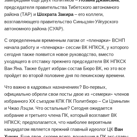
председателя правительства Тибетского автономного
района (ТАР) и
Шохрата Закира
– его коллеги,
возглавляющего правительство Синьцзян-Уйгурского
автономного района (СУАР).
С определенным временным лагом от «пленарки» ВСНП
начала работу и «пленарка» сессии ВК НПКСК, у которого
сегодня также появится новое руководство, вместо
уходящего в отставку прежнего председателя ВК НПКСК
Ван Яна. Также будет избран состав Бюро ВК, но это все
пройдет во второй половине дня по пекинскому времени.
Что важно в кадровых назначениях? Во-первых,
официально обрели свои посты двое из «семерки» членов
избранного XX съездом КПК ПК Политбюро – Си Цзиньпин
и Чжао Лэцзи. Что остальные? Сегодня ожидается
избрание и третьего члена ПК, который возглавит ВК
НПКСК; предполагается, что наиболее вероятным
кандидатом является прежний главный идеолог ЦК
Ван
Хунин
. Еще двое, скорее всего, вошедшие в ПК экс-главы