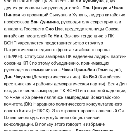
члена Политбюро ЦК 20-го созыва
Ли Хунчжуна
, двух
других региональных руководителей -
Пэн Цинхуа
и
Чжан
Цинвэя
из провинций Сычуань и Хунань, лидера китайских
профсоюзов
Ван Дунмина
, руководителя секретариата и
аппарата Госсовета
Сяо Цзе
, председательницы Союза
китайских писателей
Те Нин
. Важная тенденция: в ПК
ВСНП укрепляется представительство структур
Патриотического единого фронта китайского народа
(ПЕФКН). Статусом зампреда ПК наделены лидеры партий-
союзниц КПК по этому объединению, принимающих
руководство коммунистов –
Чжан Цзяньбан
(Гоминьдан),
Дин Чжунли
(Демократическая лига),
Хэ Вэй
(Китайская
крестьянская и рабочая демократическая партия). Если Дин
входил в число зампредов ПК ВСНП и в прошлой каденции,
то Чжан и Хэ ранее являлись зампредами Всекитайского
комитета (ВК) Народного политического консультативного
совета Китая (НПКСК). Это отражает провозглашенный Си
Цзиньпином курс на углубление общественной
консолидации. В пользу этого говорит и избрание
зампредами еще двух политиков –
Лозана Джамсана
,