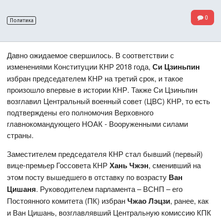
0
Политика
Давно ожидаемое свершилось. В соответствии с
изменениями Конституции КНР 2018 года,
Си Цзиньпин
избран председателем КНР на третий срок, и такое
произошло впервые в истории КНР. Также Си Цзиньпин
возглавил Центральный военный совет (ЦВС) КНР, то есть
подтверждены его полномочия Верховного
главнокомандующего НОАК - Вооруженными силами
страны.
Заместителем председателя КНР стал бывший (первый)
вице-премьер Госсовета КНР
Хань Чжэн
, сменивший на
этом посту вышедшего в отставку по возрасту
Ван
Цишаня
. Руководителем парламента – ВСНП – его
Постоянного комитета (ПК) избран
Чжао Лэцзи
, ранее, как
и Ван Цишань, возглавлявший Центральную комиссию КПК