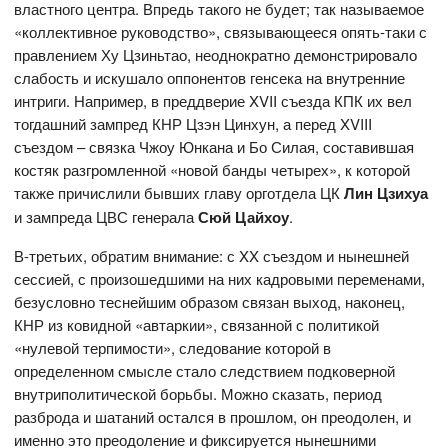
властного центра. Впредь такого не будет; так называемое
«коллективное руководство», связывающееся опять-таки с
правлением Ху Цзиньтао, неоднократно демонстрировало
слабость и искушало оппонентов генсека на внутренние
интриги. Например, в преддверие XVII съезда КПК их вел
тогдашний зампред КНР Цзэн Цинхун, а перед XVIII
съездом – связка Чжоу Юнкана и Бо Силая, составившая
костяк разгромленной «новой банды четырех», к которой
также причислили бывших главу орготдела ЦК
Лин Цзихуа
и зампреда ЦВС генерала
Сюй Цайхоу
.
В-третьих, обратим внимание: с XX съездом и нынешней
сессией, с произошедшими на них кадровыми переменами,
безусловно теснейшим образом связан выход, наконец,
КНР из ковидной «автаркии», связанной с политикой
«нулевой терпимости», следование которой в
определенном смысле стало следствием подковерной
внутриполитической борьбы. Можно сказать, период
разброда и шатаний остался в прошлом, он преодолен, и
именно это преодоление и фиксируется нынешними