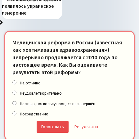
Запада рассказала о
перемены: 15 шагов к
Европы
сбрасывать балласт
года: первые уступки во
сегодня
Варшаве не поможет её
современной истории
появилось украинское
«переобувании» хозяев
суверенной экономике
Анкориджа
внутренней политике
отношениям с Россией?
Южной Осетии
измерение
Медицинская реформа в России (известная
как «оптимизация здравоохранения»)
непрерывно продолжается с 2010 года по
настоящее время. Как Вы оцениваете
результаты этой реформы?
На отлично
Неудовлетворительно
Не знаю, поскольку процесс не завершён
Посредственно
Результаты