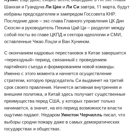
Шанхая и Гуандуна
Ли Цян
и
Ли Си
завтра, 11 марта, будут
избраны председателем и зампредом Госсовета КНР.
Последние двое – экс-глава Главного управления ЦК Дин
Сюэсян и руководитель Пекина Цай Ци – разделят между
собой посты во главе ЦКПД и сектора идеологии и СМИ,
оставленные Чжао Лэцзи и Ван Хунином.
С окончанием кадровых перестановок в Китае завершится
«переходный» период, связанный с проведением
партийного съезда и формированием новой команды.
Именно с этого момента и начнется осуществление
стратегии, которую председатель Си выдвинет на третий
срок своего правления. Начнется активная внутренняя и
внешняя политика, и Китай здесь получает существенные
преимущества перед США, у которых транзит только
начинается, а значит, на его период возможности власти
ощутимо падают. Недаром
Уинстон Черчилль
писал, что
выборы сродни пожару даже в самых демократических
государствах и обществах.