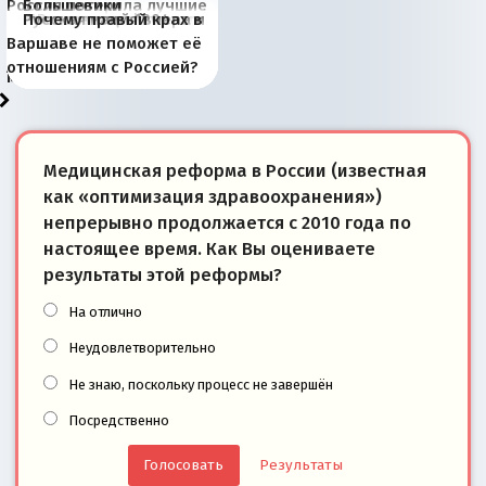
Россия потеряла лучшие
Большевики
Киевская марионетка
В России назрели
Миграционный пожар
Россия начинает
Россия зимой 1904
Русская нация вчера и
Почему правый крах в
рыбопромысловые
отличаются от «Яблока»
Запада рассказала о
перемены: 15 шагов к
Европы
сбрасывать балласт
года: первые уступки во
сегодня
Варшаве не поможет её
районы Баренцева
тем, что они -
«переобувании» хозяев
суверенной экономике
Анкориджа
внутренней политике
отношениям с Россией?
моря
победители
Медицинская реформа в России (известная
как «оптимизация здравоохранения»)
непрерывно продолжается с 2010 года по
настоящее время. Как Вы оцениваете
результаты этой реформы?
На отлично
Неудовлетворительно
Не знаю, поскольку процесс не завершён
Посредственно
Результаты