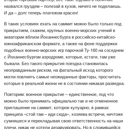
назвался груздем – полезай в кузов, ничего не поделаешь.
И да – долг теперь платежом красен!
В таких условиях ехать на саммит можно было только под
прикрытием, скажем, крупных военно-морских учений в
акватории вблизи Йоханнесбурга в российско-китайско-
южноафриканском формате, а также на фоне поддержки
подобных военно-морских игр парочкой Ту-160 на соседнем
с Йоханнесбургом аэродроме, которые, кстати, там уже
бывали. Без такого прикрытия поездка становилась
неоправданным риском, на фатальный исход которого
могли повлиять самые неожиданные факторы, просчитать
которые в реальной жизни не в состоянии никакая разведка.
Повторим: военное прикрытие – единственное, под что
можно было принимать официально так и не отмененное
приглашение на саммит, которое кулуарно, в рамках
принципа «стой там – иди сюда», хозяева встречи, ничтоже
сумняшеся и перекладывая свою ответственность на наши
плечи, никак не хотели дезавуировать. Но в сложившейся