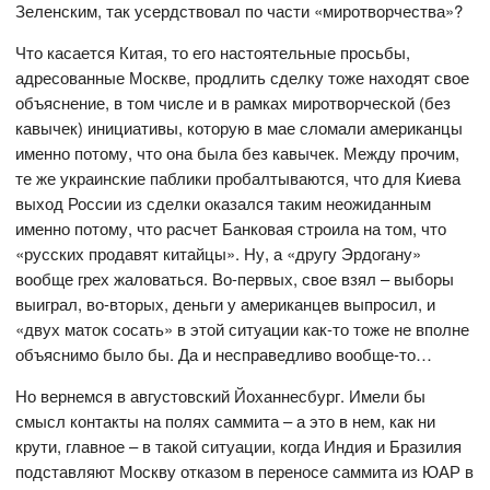
Зеленским, так усердствовал по части «миротворчества»?
Что касается Китая, то его настоятельные просьбы,
адресованные Москве, продлить сделку тоже находят свое
объяснение, в том числе и в рамках миротворческой (без
кавычек) инициативы, которую в мае сломали американцы
именно потому, что она была без кавычек. Между прочим,
те же украинские паблики пробалтываются, что для Киева
выход России из сделки оказался таким неожиданным
именно потому, что расчет Банковая строила на том, что
«русских продавят китайцы». Ну, а «другу Эрдогану»
вообще грех жаловаться. Во-первых, свое взял – выборы
выиграл, во-вторых, деньги у американцев выпросил, и
«двух маток сосать» в этой ситуации как-то тоже не вполне
объяснимо было бы. Да и несправедливо вообще-то…
Но вернемся в августовский Йоханнесбург. Имели бы
смысл контакты на полях саммита – а это в нем, как ни
крути, главное – в такой ситуации, когда Индия и Бразилия
подставляют Москву отказом в переносе саммита из ЮАР в