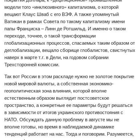
модели того «инклюзивного» капитализма, о которой
вещают Клаус Шваб с его ВЭФ. А также упомянутый
Ватикан в рамках Совета по такому капитализму имени
папы Франциска – Линн де Ротшильд. И именно о таком
переходе, точнее, о такой трансформации
глобализационных процессов, спасаемых таким образом от
деглобализации, вещало сборище глобалистов, свистнутых
наверх в марте т.г. в Дели, на годовом собрании
Трехсторонней комиссии.
Так вот России в этом раскладе нужно не золотое покрытие
новой мировой валюты, а собственная экономико-
геополитическая зона влияния, которой вполне
естественным образом выглядит постсоветское
пространство, а конкретные ее параметры будут решаться
в зависимости от итогов украинского противостояния с
НАТО. Обсуждать данную проблему в августе мы не
вполне готовы, но время в наблюдаемой динамике
тенденций работает на нас. Тогда и поговорим. Разумеется,