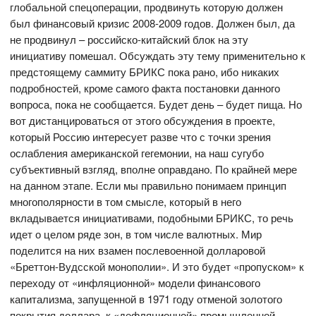
глобальной спецоперации, продвинуть которую должен
был финансовый кризис 2008-2009 годов. Должен был, да
не продвинул – российско-китайский блок на эту
инициативу помешал. Обсуждать эту тему применительно к
предстоящему саммиту БРИКС пока рано, ибо никаких
подробностей, кроме самого факта постановки данного
вопроса, пока не сообщается. Будет день – будет пища. Но
вот дистанцироваться от этого обсуждения в проекте,
который Россию интересует разве что с точки зрения
ослабления американской гегемонии, на наш сугубо
субъективный взгляд, вполне оправдано. По крайней мере
на данном этапе. Если мы правильно понимаем принцип
многополярности в том смысле, который в него
вкладывается инициативами, подобными БРИКС, то речь
идет о целом ряде зон, в том числе валютных. Мир
поделится на них взамен послевоенной долларовой
«Бреттон-Вудсской монополии». И это будет «пропуском» к
переходу от «инфляционной» модели финансового
капитализма, запущенной в 1971 году отменой золотого
покрытия доллара, к «дефляционной» промышленной