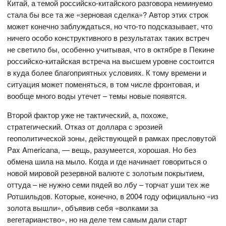
Китай, а темой российско-китайского разговора неминуемо
стала бы все та же «зерновая сделка»? Автор этих строк
может конечно заблуждаться, но что-то подсказывает, что
ничего особо конструктивного в результатах таких встреч
не светило бы, особенно учитывая, что в октябре в Пекине
российско-китайская встреча на высшем уровне состоится
в куда более благоприятных условиях. К тому времени и
ситуация может поменяться, в том числе фронтовая, и
вообще много воды утечет – темы новые появятся.
Второй фактор уже не тактический, а, похоже,
стратегический. Отказ от доллара с эрозией
геополитической зоны, действующей в рамках пресловутой
Pax Americana, — вещь, разумеется, хорошая. Но без
обмена шила на мыло. Когда и где начинает говориться о
новой мировой резервной валюте с золотым покрытием,
оттуда – не нужно семи пядей во лбу – торчат уши тех же
Ротшильдов. Которые, конечно, в 2004 году официально «из
золота вышли», объявив себя «волками за
вегетарианство», но на деле тем самым дали старт