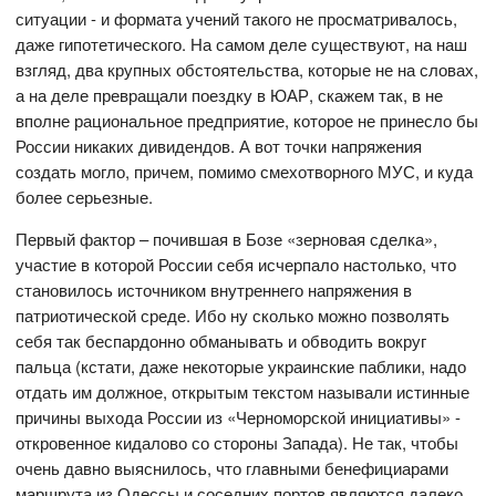
ситуации - и формата учений такого не просматривалось,
даже гипотетического. На самом деле существуют, на наш
взгляд, два крупных обстоятельства, которые не на словах,
а на деле превращали поездку в ЮАР, скажем так, в не
вполне рациональное предприятие, которое не принесло бы
России никаких дивидендов. А вот точки напряжения
создать могло, причем, помимо смехотворного МУС, и куда
более серьезные.
Первый фактор – почившая в Бозе «зерновая сделка»,
участие в которой России себя исчерпало настолько, что
становилось источником внутреннего напряжения в
патриотической среде. Ибо ну сколько можно позволять
себя так беспардонно обманывать и обводить вокруг
пальца (кстати, даже некоторые украинские паблики, надо
отдать им должное, открытым текстом называли истинные
причины выхода России из «Черноморской инициативы» -
откровенное кидалово со стороны Запада). Не так, чтобы
очень давно выяснилось, что главными бенефициарами
маршрута из Одессы и соседних портов являются далеко