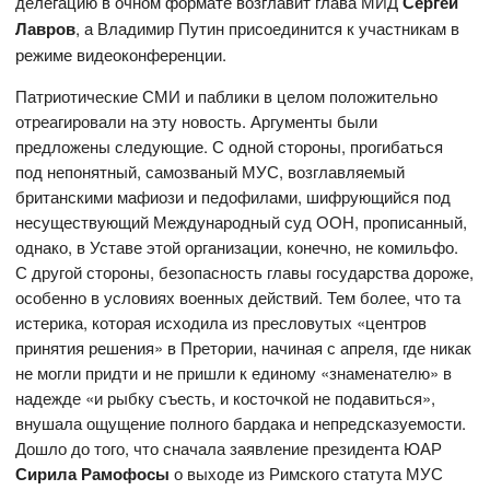
делегацию в очном формате возглавит глава МИД
Сергей
Лавров
, а Владимир Путин присоединится к участникам в
режиме видеоконференции.
Патриотические СМИ и паблики в целом положительно
отреагировали на эту новость. Аргументы были
предложены следующие. С одной стороны, прогибаться
под непонятный, самозваный МУС, возглавляемый
британскими мафиози и педофилами, шифрующийся под
несуществующий Международный суд ООН, прописанный,
однако, в Уставе этой организации, конечно, не комильфо.
С другой стороны, безопасность главы государства дороже,
особенно в условиях военных действий. Тем более, что та
истерика, которая исходила из пресловутых «центров
принятия решения» в Претории, начиная с апреля, где никак
не могли придти и не пришли к единому «знаменателю» в
надежде «и рыбку съесть, и косточкой не подавиться»,
внушала ощущение полного бардака и непредсказуемости.
Дошло до того, что сначала заявление президента ЮАР
Сирила Рамофосы
о выходе из Римского статута МУС