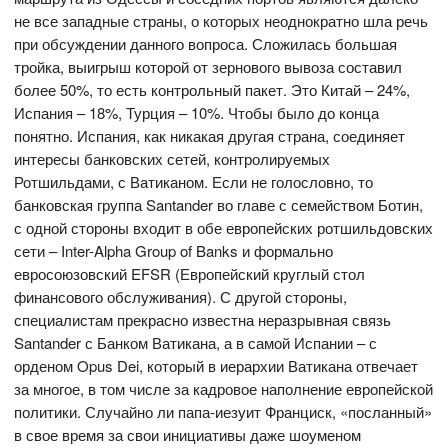
не все западные страны, о которых неоднократно шла речь
при обсуждении данного вопроса. Сложилась большая
тройка, выигрыш которой от зернового вывоза составил
более 50%, то есть контрольный пакет. Это Китай – 24%,
Испания – 18%, Турция – 10%. Чтобы было до конца
понятно. Испания, как никакая другая страна, соединяет
интересы банковских сетей, контролируемых
Ротшильдами, с Ватиканом. Если не голословно, то
банковская группа Santander во главе с семейством Ботин,
с одной стороны входит в обе европейских ротшильдовских
сети – Inter-Alpha Group of Banks и формально
евросоюзовский EFSR (Европейский круглый стол
финансового обслуживания). С другой стороны,
специалистам прекрасно известна неразрывная связь
Santander с Банком Ватикана, а в самой Испании – с
орденом Opus Dei, который в иерархии Ватикана отвечает
за многое, в том числе за кадровое наполнение европейской
политики. Случайно ли папа-иезуит Франциск, «посланный»
в свое время за свои инициативы даже шоуменом