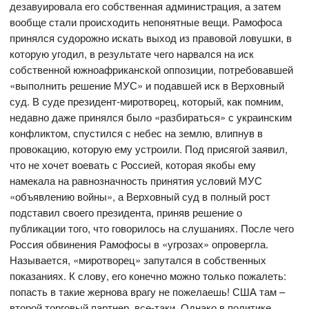
дезавуировала его собственная администрация, а затем
вообще стали происходить непонятные вещи. Рамофоса
принялся судорожно искать выход из правовой ловушки, в
которую угодил, в результате чего нарвался на иск
собственной южноафриканской оппозиции, потребовавшей
«выполнить решение МУС» и подавшей иск в Верховный
суд. В суде президент-миротворец, который, как помним,
недавно даже принялся было «разбираться» с украинским
конфликтом, спустился с небес на землю, влипнув в
провокацию, которую ему устроили. Под присягой заявил,
что не хочет воевать с Россией, которая якобы ему
намекала на равнозначность принятия условий МУС
«объявлению войны», а Верховный суд в полный рост
подставил своего президента, приняв решение о
публикации того, что говорилось на слушаниях. После чего
Россия обвинения Рамофосы в «угрозах» опровергла.
Называется, «миротворец» запутался в собственных
показаниях. К слову, его конечно можно только пожалеть:
попасть в такие жернова врагу не пожелаешь! США там –
второй торговый партнер, все-таки. Однако в политике