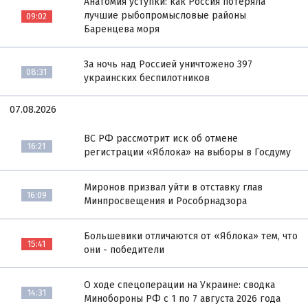
Анатомия уступки: как Россия потеряла
лучшие рыбопромысловые районы
09:02
Баренцева моря
За ночь над Россией уничтожено 397
08:31
украинских беспилотников
07.08.2026
ВС РФ рассмотрит иск об отмене
16:21
регистрации «Яблока» на выборы в Госдуму
Миронов призвал уйти в отставку глав
16:09
Минпросвещения и Рособрнадзора
Большевики отличаются от «Яблока» тем, что
15:41
они - победители
О ходе спецоперации на Украине: сводка
14:31
Минобороны РФ с 1 по 7 августа 2026 года