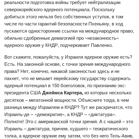
реальности подготовка войны требует нейтрализации
северокорейского ядерного потенциала. Поскольку
добиться этого нельзя без собственных уступок, в том
числе по части гарантий безопасности Пхеньяну, в ход
пускаются односторонние ссылки на международное право,
обильно сдобренные демагогией про «незаконность»
ядерного оружия у КНДР, подчеркивает Павленко.
Вот скажите, пожалуйста, у Израиля ядерное оружие есть?
Есть. На законной основе, с точки зрения международного
права? Нет, конечно, никакой законностью здесь и не
пахнет, что не мешает еврейскому государству содержать
ядерный потенциал в 150 боеголовок, по признанию экс-
президента США
Джеймса Картера,
из которых несколько
десятков – мегатонной мощности. Объясните тогда, в чем
разница между Израилем и КНДР? Тут же раскричатся, что
Израиль-де – «демократия», а КНДР – «диктатура».
Полноте! Это с американской точки зрения. А с нашей – это
Израиль – диктатура, причем, худшего – теократического
толка, а ядерное оружие ему затем, что без него Тель-Авив,