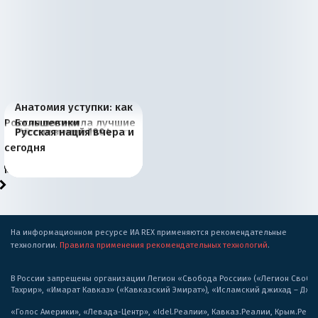
Анатомия уступки: как
Россия потеряла лучшие
Большевики
Июньская жара в
Киевская марионетка
В России назрели
Миграционный пожар
Россия начинает
Россия зимой 1904
Русская нация вчера и
рыбопромысловые
отличаются от «Яблока»
Европе и озоновые
Запада рассказала о
перемены: 15 шагов к
Европы
сбрасывать балласт
года: первые уступки во
сегодня
районы Баренцева
тем, что они -
дыры
«переобувании» хозяев
суверенной экономике
Анкориджа
внутренней политике
моря
победители
На информационном ресурсе ИА REX применяются рекомендательные
технологии.
Правила применения рекомендательных технологий
.
В России запрещены организации Легион «Свобода России» («Легион Свобода
Тахрир», «Имарат Кавказ» («Кавказский Эмират»), «Исламский джихад – Дж
«Голос Америки», «Левада-Центр», «Idel.Реалии», Кавказ.Реалии, Крым.Реал