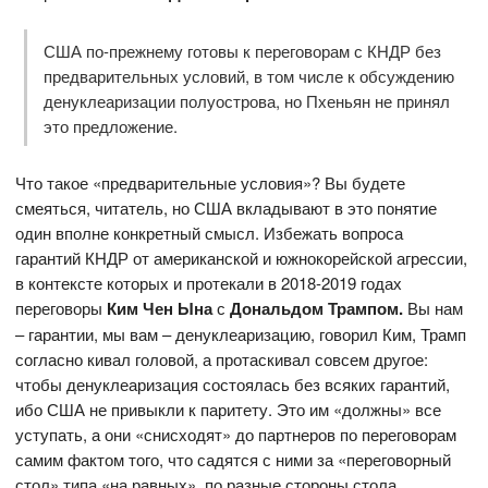
США по-прежнему готовы к переговорам с КНДР без
предварительных условий, в том числе к обсуждению
денуклеаризации полуострова, но Пхеньян не принял
это предложение.
Что такое «предварительные условия»? Вы будете
смеяться, читатель, но США вкладывают в это понятие
один вполне конкретный смысл. Избежать вопроса
гарантий КНДР от американской и южнокорейской агрессии,
в контексте которых и протекали в 2018-2019 годах
переговоры
Ким Чен Ына
с
Дональдом Трампом.
Вы нам
– гарантии, мы вам – денуклеаризацию, говорил Ким, Трамп
согласно кивал головой, а протаскивал совсем другое:
чтобы денуклеаризация состоялась без всяких гарантий,
ибо США не привыкли к паритету. Это им «должны» все
уступать, а они «снисходят» до партнеров по переговорам
самим фактом того, что садятся с ними за «переговорный
стол» типа «на равных», по разные стороны стола.