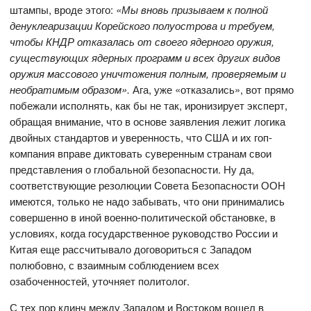
штампы, вроде этого:
«Мы вновь призываем к полной
денуклеаризации Корейского полуострова и требуем,
чтобы КНДР отказалась от своего ядерного оружия,
существующих ядерных программ и всех других видов
оружия массового уничтожения полным, проверяемым и
необратимым образом».
Ага, уже «отказались», вот прямо
побежали исполнять, как бы не так, иронизирует эксперт,
обращая внимание, что в основе заявления лежит логика
двойных стандартов и уверенность, что США и их гоп-
компания вправе диктовать суверенным странам свои
представления о глобальной безопасности. Ну да,
соответствующие резолюции Совета Безопасности ООН
имеются, только не надо забывать, что они принимались
совершенно в иной военно-политической обстановке, в
условиях, когда государственное руководство России и
Китая еще рассчитывало договориться с Западом
полюбовно, с взаимным соблюдением всех
озабоченностей, уточняет политолог.
С тех пор клинч между Западом и Востоком вошел в