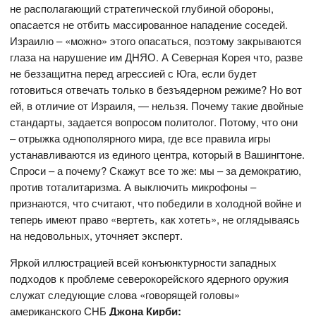
не располагающий стратегической глубиной обороны,
опасается не отбить массированное нападение соседей.
Израилю – «можно» этого опасаться, поэтому закрываются
глаза на нарушение им ДНЯО. А Северная Корея что, разве
не беззащитна перед агрессией с Юга, если будет
готовиться отвечать только в безъядерном режиме? Но вот
ей, в отличие от Израиля, — нельзя. Почему такие двойные
стандарты, задается вопросом политолог. Потому, что они
– отрыжка однополярного мира, где все правила игры
устанавливаются из единого центра, который в Вашингтоне.
Спроси – а почему? Скажут все то же: мы – за демократию,
против тоталитаризма. А выключить микрофоны –
признаются, что считают, что победили в холодной войне и
теперь имеют право «вертеть, как хотеть», не оглядываясь
на недовольных, уточняет эксперт.
Яркой иллюстрацией всей конъюнктурности западных
подходов к проблеме северокорейского ядерного оружия
служат следующие слова «говорящей головы»
американского СНБ
Джона Кирби: