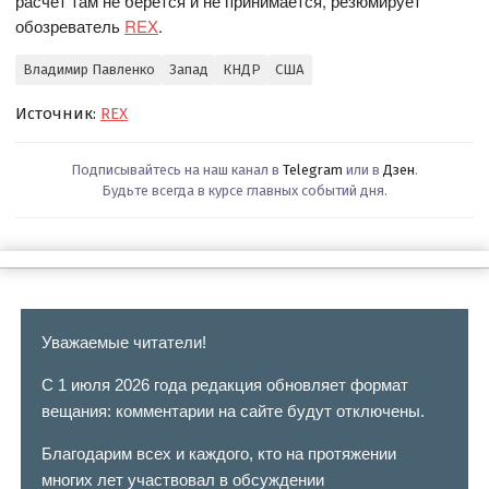
расчет там не берется и не принимается, резюмирует
обозреватель
REX
.
Владимир Павленко
Запад
КНДР
США
Источник:
REX
Подписывайтесь на наш канал в
Telegram
или в
Дзен
.
Будьте всегда в курсе главных событий дня.
Уважаемые читатели!
С 1 июля 2026 года редакция обновляет формат
вещания: комментарии на сайте будут отключены.
Благодарим всех и каждого, кто на протяжении
многих лет участвовал в обсуждении