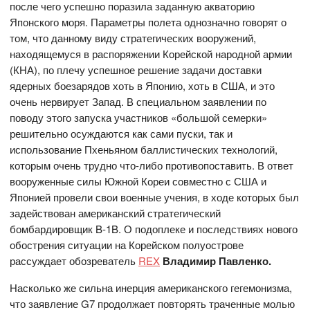
после чего успешно поразила заданную акваторию
Японского моря. Параметры полета однозначно говорят о
том, что данному виду стратегических вооружений,
находящемуся в распоряжении Корейской народной армии
(КНА), по плечу успешное решение задачи доставки
ядерных боезарядов хоть в Японию, хоть в США, и это
очень нервирует Запад. В специальном заявлении по
поводу этого запуска участников «большой семерки»
решительно осуждаются как сами пуски, так и
использование Пхеньяном баллистических технологий,
которым очень трудно что-либо противопоставить. В ответ
вооруженные силы Южной Кореи совместно с США и
Японией провели свои военные учения, в ходе которых был
задействован американский стратегический
бомбардировщик B-1B. О подоплеке и последствиях нового
обострения ситуации на Корейском полуострове
рассуждает обозреватель
REX
Владимир Павленко.
Насколько же сильна инерция американского гегемонизма,
что заявление G7 продолжает повторять траченные молью