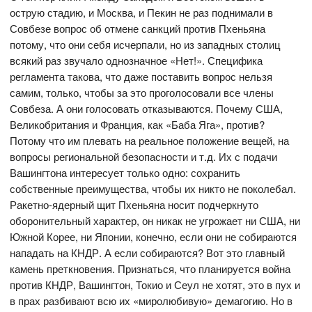
острую стадию, и Москва, и Пекин не раз поднимали в
Совбезе вопрос об отмене санкций против Пхеньяна
потому, что они себя исчерпали, но из западных столиц
всякий раз звучало однозначное «Нет!». Специфика
регламента такова, что даже поставить вопрос нельзя
самим, только, чтобы за это проголосовали все члены
Совбеза. А они голосовать отказываются. Почему США,
Великобритания и Франция, как «Баба Яга», против?
Потому что им плевать на реальное положение вещей, на
вопросы региональной безопасности и т.д. Их с подачи
Вашингтона интересует только одно: сохранить
собственные преимущества, чтобы их никто не поколебал.
Ракетно-ядерный щит Пхеньяна носит подчеркнуто
оборонительный характер, он никак не угрожает ни США, ни
Южной Корее, ни Японии, конечно, если они не собираются
нападать на КНДР. А если собираются? Вот это главный
камень преткновения. Признаться, что планируется война
против КНДР, Вашингтон, Токио и Сеул не хотят, это в пух и
в прах разбивают всю их «миролюбивую» демагогию. Но в