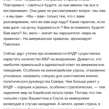
Повторимся – смеяться будете, но они именно так все и
воспринимают. Они даже не рассматривают вопрос «вы нам
– а мы вам». «Мы – вам» только тем, что с вами
разговариваем, чего же вам еще надо? Какие гарантии, если
вам дали «за ручку подержаться»? Век вспоминать будете!
Вам мало? Ах, мало – значит вы нарушители «мира на
правилах». На американских правилах, иронизирует
Павленко.
Сейчас идут утечки про возможности КНДР существенно
нарастить количество МБР на вооружении. Думается, это
наиболее правильный и адекватный ответ на американское
поведение. Особенно на южнокорейские угрозы, откровенно
уголовные, направить спецназ для уничтожения военно-
политического руководства Севера. Чем больше ракет у
КНДР – хороших и разных, особенно стратегических, — тем
надежнее мир на Корейском полуострове. Потому что тем
сильнее страх Вашингтона и Сеула за неминуемое
возмездие в случае нападения. А ничего, кроме страха, в