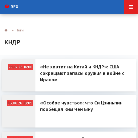
REX
» Теги
КНДР
«Не хватит на Китай и КНДР»: США
29.07.26 16:00
сокращают запасы оружия в войне с
Ираном
«Особое чувство»: что Си Цзиньпин
08.06.26 18:05
пообещал Ким Чен Ыну