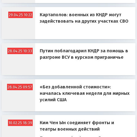
Картаполов: военных из КНДР могут
29.04.25 10:22
задействовать на других участках СВО
Путин поблагодарил КНДР за помощь в
28.04.25 10:33
разгроме ВСУ в курском приграничье
«Без добавленной стоимости»:
28.04.25 09:57
началась ключевая неделя для мирных
усилий США
Ким Чен Ын соединяет фронты и
10.02.25 18:39
театры военных действий