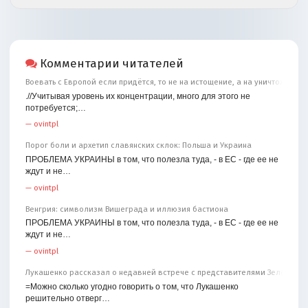
Комментарии читателей
Воевать с Европой если придётся, то не на истощение, а на уничтожение
.//Учитывая уровень их концентрации, много для этого не
потребуется;…
—
ovintpl
Порог боли и архетип славянских склок: Польша и Украина
ПРОБЛЕМА УКРАИНЫ в том, что полезла туда, - в ЕС - где ее не
ждут и не…
—
ovintpl
Венгрия: символизм Вишеграда и иллюзия бастиона
ПРОБЛЕМА УКРАИНЫ в том, что полезла туда, - в ЕС - где ее не
ждут и не…
—
ovintpl
Лукашенко рассказал о недавней встрече с представителями Зеленског
=Можно сколько угодно говорить о том, что Лукашенко
решительно отверг…