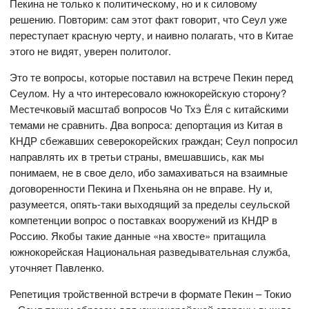
Пекина не только к политическому, но и к силовому
решению. Повторим: сам этот факт говорит, что Сеул уже
переступает красную черту, и наивно полагать, что в Китае
этого не видят, уверен политолог.
Это те вопросы, которые поставил на встрече Пекин перед
Сеулом. Ну а что интересовало южнокорейскую сторону?
Местечковый масштаб вопросов Чо Тхэ Ёля с китайскими
темами не сравнить. Два вопроса: депортация из Китая в
КНДР сбежавших северокорейских граждан; Сеул попросил
направлять их в третьи страны, вмешавшись, как мы
понимаем, не в свое дело, ибо замахиваться на взаимные
договоренности Пекина и Пхеньяна он не вправе. Ну и,
разумеется, опять-таки выходящий за пределы сеульской
компетенции вопрос о поставках вооружений из КНДР в
Россию. Якобы такие данные «на хвосте» притащила
южнокорейская Национальная разведывательная служба,
уточняет Павленко.
Репетиция тройственной встречи в формате Пекин – Токио