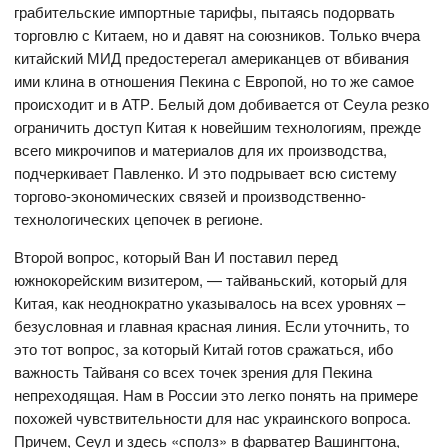
грабительские импортные тарифы, пытаясь подорвать
торговлю с Китаем, но и давят на союзников. Только вчера
китайский МИД предостерегал американцев от вбивания
ими клина в отношения Пекина с Европой, но то же самое
происходит и в АТР. Белый дом добивается от Сеула резко
ограничить доступ Китая к новейшим технологиям, прежде
всего микрочипов и материалов для их производства,
подчеркивает Павленко. И это подрывает всю систему
торгово-экономических связей и производственно-
технологических цепочек в регионе.
Второй вопрос, который Ван И поставил перед
южнокорейским визитером, — тайваньский, который для
Китая, как неоднократно указывалось на всех уровнях –
безусловная и главная красная линия. Если уточнить, то
это тот вопрос, за который Китай готов сражаться, ибо
важность Тайваня со всех точек зрения для Пекина
непреходящая. Нам в России это легко понять на примере
похожей чувствительности для нас украинского вопроса.
Причем, Сеул и здесь «сполз» в фарватер Вашингтона,