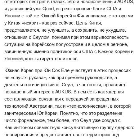
от которых пестрит в глазах. Это и новоиспеченный AUKUS,
и давнишний уже Quad, и трехсторонние блоки США и
Японии с той же Южной Кореей и Филиппинами, с которыми
у Китая «искрит» как раз сейчас. Цель Китая,
представляется, не улучшить, а сохранить, не ухудшив,
отношения с Сеулом, понимая при этом взрывоопасность
ситуации на Корейском полуострове и в целом в регионе,
взвинченную именно политикой оси США с Южной Кореей и
Японией, констатирует политолог.
Южная Корея при Юн Сок Ёле участвует в этих процессах
не «спустя рукава», как при прежнем руководстве, а
деятельно и инициативно. Сеул, в частности, проявляет
повышенный интерес к AUKUS. В нем есть как ядерная
составляющая, связанная с передачей запрещенных
технологий Австралии, так и «технологическая», в которой
заинтересован Юг Кореи. Понятно, что это разделение
чисто формальное, тем более, что Сеул уже создал с
Вашингтоном совместную консультативную группу ядерного
планирования и предоставляет свою территорию под