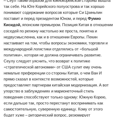
– Сеул таким образом для южнокорейской стороны вышла
так себе. На Юге Корейского полуострова и так хорошо
понимают содержание вопросов которые Си Цзиньпин
поставит и перед президентом Юном, и перед
Фумио
Кисидой,
японским премьером. Позиция Китая в отношении
соседей по региону настолько же проста, понятна и
недвусмысленна, как и в отношении Европы. Пекин
настаивает на том, чтобы вопросы экономики, торговли и
международной логистики отделялись от «большой
политики», которая не должна ограничивать развитие.
Сеулу следует уяснить, что возврат к политике
«стратегической автономии» от США сулит ему очень
немалые преференции со стороны Китая, о чем Ван И
прямо сказал в контексте возможностей, которые
предоставляет партнерам китайская модернизация. А вот
упорство в заблуждениях и марионеточный стиль
поведения способствуют только одному: Южную Корею,
если дальше так, просто перестанут воспринимать как
самостоятельную, суверенную единицу. Кому от этого
будет хуже – риторический вопрос, резюмирует