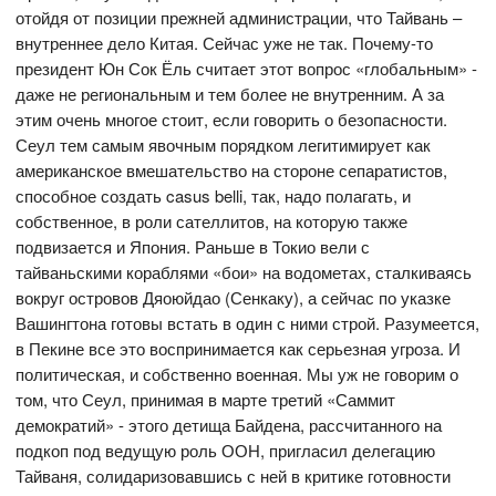
отойдя от позиции прежней администрации, что Тайвань –
внутреннее дело Китая. Сейчас уже не так. Почему-то
президент Юн Сок Ёль считает этот вопрос «глобальным» -
даже не региональным и тем более не внутренним. А за
этим очень многое стоит, если говорить о безопасности.
Сеул тем самым явочным порядком легитимирует как
американское вмешательство на стороне сепаратистов,
способное создать casus belli, так, надо полагать, и
собственное, в роли сателлитов, на которую также
подвизается и Япония. Раньше в Токио вели с
тайваньскими кораблями «бои» на водометах, сталкиваясь
вокруг островов Дяоюйдао (Сенкаку), а сейчас по указке
Вашингтона готовы встать в один с ними строй. Разумеется,
в Пекине все это воспринимается как серьезная угроза. И
политическая, и собственно военная. Мы уж не говорим о
том, что Сеул, принимая в марте третий «Саммит
демократий» - этого детища Байдена, рассчитанного на
подкоп под ведущую роль ООН, пригласил делегацию
Тайваня, солидаризовавшись с ней в критике готовности