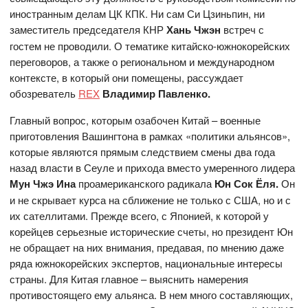
иностранным делам ЦК КПК. Ни сам Си Цзиньпин, ни
заместитель председателя КНР
Хань Чжэн
встреч с
гостем не проводили. О тематике китайско-южнокорейских
переговоров, а также о региональном и международном
контексте, в который они помещены, рассуждает
обозреватель
REX
Владимир Павленко.
Главный вопрос, которым озабочен Китай – военные
приготовления Вашингтона в рамках «политики альянсов»,
которые являются прямым следствием смены два года
назад власти в Сеуле и прихода вместо умеренного лидера
Мун Чжэ Ина
проамериканского радикала
Юн Сок Ёля.
Он
и не скрывает курса на сближение не только с США, но и с
их сателлитами. Прежде всего, с Японией, к которой у
корейцев серьезные исторические счеты, но президент Юн
не обращает на них внимания, предавая, по мнению даже
ряда южнокорейских экспертов, национальные интересы
страны. Для Китая главное – выяснить намерения
противостоящего ему альянса. В нем много составляющих,