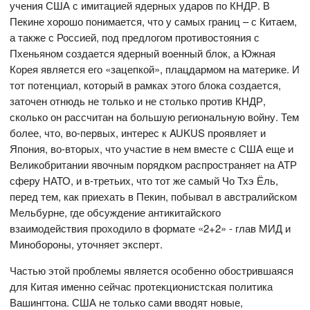
учения США с имитацией ядерных ударов по КНДР. В
Пекине хорошо понимается, что у самых границ – с Китаем,
а также с Россией, под предлогом противостояния с
Пхеньяном создается ядерный военный блок, а Южная
Корея является его «зацепкой», плацдармом на материке. И
тот потенциал, который в рамках этого блока создается,
заточен отнюдь не только и не столько против КНДР,
сколько он рассчитан на большую региональную войну. Тем
более, что, во-первых, интерес к AUKUS проявляет и
Япония, во-вторых, что участие в нем вместе с США еще и
Великобритании явочным порядком распространяет на АТР
сферу НАТО, и в-третьих, что тот же самый Чо Тхэ Ёль,
перед тем, как приехать в Пекин, побывал в австралийском
Мельбурне, где обсуждение антикитайского
взаимодействия проходило в формате «2+2» - глав МИД и
Минобороны, уточняет эксперт.
Частью этой проблемы является особенно обострившаяся
для Китая именно сейчас протекционистская политика
Вашингтона. США не только сами вводят новые,