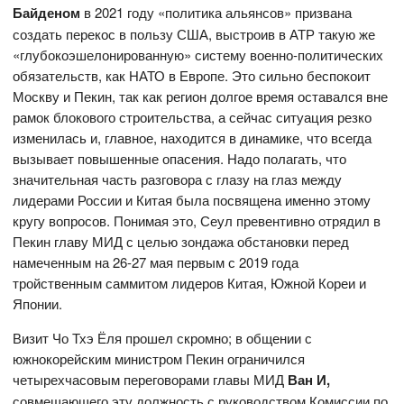
Байденом
в 2021 году «политика альянсов» призвана
создать перекос в пользу США, выстроив в АТР такую же
«глубокоэшелонированную» систему военно-политических
обязательств, как НАТО в Европе. Это сильно беспокоит
Москву и Пекин, так как регион долгое время оставался вне
рамок блокового строительства, а сейчас ситуация резко
изменилась и, главное, находится в динамике, что всегда
вызывает повышенные опасения. Надо полагать, что
значительная часть разговора с глазу на глаз между
лидерами России и Китая была посвящена именно этому
кругу вопросов. Понимая это, Сеул превентивно отрядил в
Пекин главу МИД с целью зондажа обстановки перед
намеченным на 26-27 мая первым с 2019 года
тройственным саммитом лидеров Китая, Южной Кореи и
Японии.
Визит Чо Тхэ Ёля прошел скромно; в общении с
южнокорейским министром Пекин ограничился
четырехчасовым переговорами главы МИД
Ван И,
совмещающего эту должность с руководством Комиссии по