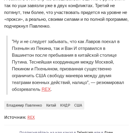
так по уши завязли уже в двух конфликтах. Третий не
потянут, тем более, что участвовать придется на уровне не
«прокси», а реально, своими силами и по полной программе,
подчеркнул Павленко.
"Ну и не следует забывать, что как Лавров поехал в
Пхеньян из Пекина, так и Ван И отправился в
Вашингтон после пребывания в китайской столице
Путина. Теснейшая координация между Москвой,
Пекином и Пхеньяном, призванная существенно
ограничить США свободу маневра между двумя
театрами военных действий, налицо", — резюмировал
обозреватель
REX
.
Владимир Павленко
Китай
КНДР
США
Источник:
REX
Подписывайтесь на наш канал в
Telegram
или в
Дзен
.