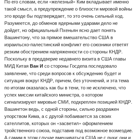
По его словам, если «железный» Ким вкладывает именно
такой смысл, а предупреждение о близости мировой войны
это вроде бы подтверждает, то это очень сильный ход.
Разумеется, до обменов ядерными ударами дело не
дойдет, но официальный Пхеньян ясно дает понять
Вашингтону, что за прямое вмешательство США в
израильско-палестинский конфликт его союзники ответят
резким обострением напряженности со стороны КНДР.
Поскольку в преддверие недавнего визита в США главы
МИД Китая
Ван И
со стороны Госдепа последовало
заявление, что среди вопросов к обсуждению будет и
ситуация вокруг КНДР, причем, без уточнений, и эта тема
по итогам оказалась как бы в тени, то не исключено, что
успех миссии китайского министра, о котором
сигнализируют мировые СМИ, подкреплен позицией КНДР.
Вашингтон ведь, с одной стороны, сильно раздражен
упорством Кима, а с другой побаивается за своих
сателлитов, которых он «засветил» оформлением
тройственного союза, подставив под возможное возмездие.
А самим в этом случае вмешиваться США не с руки; они и