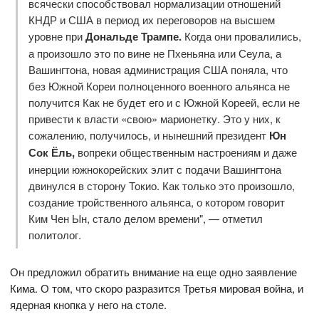
всячески способствовал нормализации отношений
КНДР и США в период их переговоров на высшем
уровне при
Дональде Трампе.
Когда они провалились,
а произошло это по вине не Пхеньяна или Сеула, а
Вашингтона, новая администрация США поняла, что
без Южной Кореи полноценного военного альянса не
получится Как не будет его и с Южной Кореей, если не
привести к власти «свою» марионетку. Это у них, к
сожалению, получилось, и нынешний президент
Юн
Сок Ёль,
вопреки общественным настроениям и даже
инерции южнокорейских элит с подачи Вашингтона
двинулся в сторону Токио. Как только это произошло,
создание тройственного альянса, о котором говорит
Ким Чен Ын, стало делом времени", — отметил
политолог.
Он предложил обратить внимание на еще одно заявление
Кима. О том, что скоро разразится Третья мировая война, и
ядерная кнопка у него на столе.