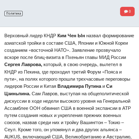
0
Политика
Верховный лидер КНДР
Ким Чен Ын
назвал формирование
азиатской тройки в составе США, Японии и Южной Кореи
созданием «восточной НАТО». Заявление прозвучало
вскоре после блиц-визита в Пхеньян главы МИД России
Сергея Лаврова,
который, в свою очередь, вылетел в
КНДР из Пекина, где проходил третий Форум «Пояса и
пути», на полях которого прошли трехчасовые переговоры
лидеров России и Китая
Владимира Путина
и
Си
Цзиньпина.
Сам Лавров, выступая на общеполитической
дискуссии в ходе недели высокого уровня на Генеральной
Ассамблее ООН обвинил США в военной экспансии в АТР
путем создания новых и укрепления прежних военных
союзов, назвав среди них и тройку Вашингтон – Токио –
Сеул. Кроме того, он упомянул и два других альянса –
AUKUS, включающий США, Великобританию и Австралию,