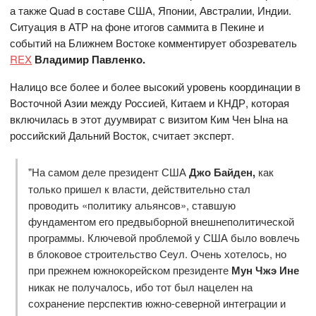
а также Quad в составе США, Японии, Австралии, Индии.
Ситуация в АТР на фоне итогов саммита в Пекине и
событий на Ближнем Востоке комментирует обозреватель
REX
Владимир Павленко.
Налицо все более и более высокий уровень координации в
Восточной Азии между Россией, Китаем и КНДР, которая
включилась в этот дуумвират с визитом Ким Чен Ына на
российский Дальний Восток, считает эксперт.
"На самом деле президент США
Джо Байден,
как
только пришел к власти, действительно стал
проводить «политику альянсов», ставшую
фундаментом его предвыборной внешнеполитической
программы. Ключевой проблемой у США было вовлечь
в блоковое строительство Сеул. Очень хотелось, но
при прежнем южнокорейском президенте
Мун Чжэ Ине
никак не получалось, ибо тот был нацелен на
сохранение перспектив южно-северной интеграции и