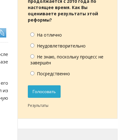
продолжается с 2010 года по
настоящее время. Как Вы
оцениваете результаты этой
реформы?
На отлично
Неудовлетворительно
осле
Не знаю, поскольку процесс не
базе
завершён
Посредственно
его
л из
Голосовать
чную
Результаты