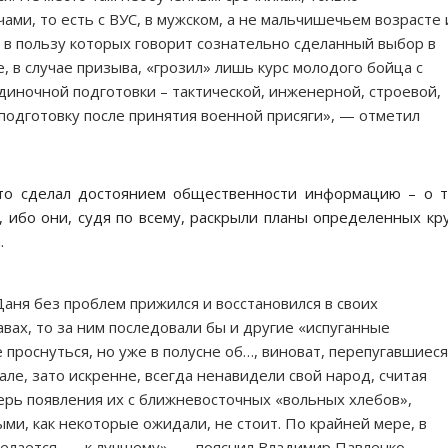
ами, то есть с ВУС, в мужском, а не мальчишечьем возрасте 
 в пользу которых говорит сознательно сделанный выбор в
, в случае призыва, «грозил» лишь курс молодого бойца с
диночной подготовки – тактической, инженерной, строевой,
 подготовку после принятия военной присяги», — отметил
 кто сделал достоянием общественности информацию – о 
 ибо они, судя по всему, раскрыли планы определенных кр
.
Даня без проблем прижился и восстановился в своих
вах, то за ним последовали бы и другие «испуганные
 проснуться, но уже в полусне об…, виноват, перепугавшиеся
пале, зато искренне, всегда ненавидели свой народ, считая
перь появления их с ближневосточных «вольных хлебов»,
ми, как некоторые ожидали, не стоит. По крайней мере, в
делается, — к лучшему», — пояснил Владимир Павленко.