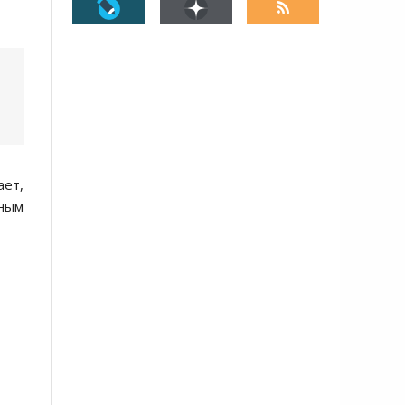
ет,
тным