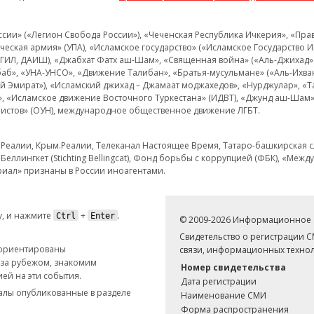
и» («Легион Свобода России»), «Чеченская Республика Ичкерия», «Правый
еская армия» (УПА), «Исламское государство» («Исламское Государство И
 ИГИЛ, ДАИШ), «Джабхат Фатх аш-Шам», «Священная война» («Аль-Джихад» 
аб», «УНА-УНСО», «Движение Талибан», «Братья-мусульмане» («Аль-Ихва
кий Эмират»), «Исламский джихад – Джамаат моджахедов», «Нурджулар», «
», «Исламское движение Восточного Туркестана» (ИДВТ), «Джунд аш-Шам»,
истов» (ОУН), международное общественное движение ЛГБТ.
з.Реалии, Крым.Реалии, Телеканал Настоящее Время, Татаро-башкирская сл
Беллингкет (Stichting Bellingcat), Фонд борьбы с коррупцией (ФБК), «Ме
иал» признаны в России иноагентами.
, и нажмите
+
.
Ctrl
Enter
© 2009-2026 Информационное а
Свидетельство о регистрации 
 ориентированы
связи, информационных технол
 за рубежом, знакомим
Номер свидетельства
ей на эти события.
Дата регистрации
иалы опубликованные в разделе
Наименование СМИ
Форма распространения