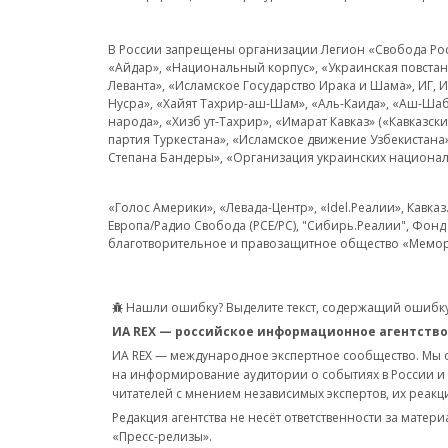
В России запрещены организации Легион «Свобода Росси
«Айдар», «Национальный корпус», «Украинская повстанч
Леванта», «Исламское Государство Ирака и Шама», ИГ,
Нусра», «Хайят Тахрир-аш-Шам», «Аль-Каида», «Аш-Шаб
народа», «Хизб ут-Тахрир», «Имарат Кавказ» («Кавказс
партия Туркестана», «Исламское движение Узбекистана
Степана Бандеры», «Организация украинских национал
«Голос Америки», «Левада-Центр», «Idel.Реалии», Кавка
Европа/Радио Свобода (PCE/PC), "Сибирь.Реалии", Фонд 
благотворительное и правозащитное общество «Мемор
Нашли ошибку? Выделите текст, содержащий ошибку
ИА REX — российское информационное агентство
ИА REX — международное экспертное сообщество. Мы
на информирование аудитории о событиях в России и
читателей с мнением независимых экспертов, их реакци
Редакция агентства не несёт ответственности за матер
«Пресс-релизы».