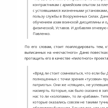
контрактникам с армейским опытом за плеч
с устоявшимися жизненными установками,
пользу службы в Вооруженных Силах. Дане
обучением азам воинской дисциплины и о
физической, Уставов. И добавляя огневую
Павленко.
По его словам, стоит поаплодировать тем,
выписанных на «несчастного» Даню повестках,
протащить его в качестве «пилотного» проекта
«Вряд ли стоит сомневаться, что если бы 
полноценных с точки зрения «тусовки» пра
патриоты». Они же «спящие», не успевшие
насмерть. Которые, как было сказано в за
нас то ли «холопами», то ли «рабами». Те
которые оказались совсем не такими тучны
обозримом будущем. Так что все, что ни 