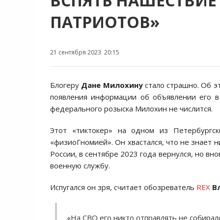
ВСПЯТЬ НАШЕСТВИЕ
ПАТРИОТОВ»
21 сентября 2023 20:15
Блогеру
Дане Милохину
стало страшно. Об э
появления информации об объявлении его в
федерального розыска Милохин не числится.
Этот «тиктокер» на одном из Петербургс
«физиоГномией». Он хвастался, что не знает ни
России, в сентябре 2023 года вернулся, но вно
военную службу.
Испугался он зря, считает обозреватель
REX
В
«На СВО его никто отправлять не собирал