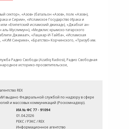
 сектор», «Азов» (батальон «Азов», полк «Азов»),
рака и Сирии», «Исламское Государство Ирака и
или «Египетский исламский джихад»), «Джабхат ан-
н аль-Муслимун»), «Меджлис крымско-татарского
Таблиги Джамаат», «Лашкар-И-Тайба», «Исламская
 «АУМ Синрике», «Братство» Корчинского, «Тризуб им.
ужба Радио Свобода (Azatliq Radiosi), Радио Свободная
ждународное историко-просветительское,
гентство REX
СМИ выдано Федеральной службой по надзору в сфере
огий и массовых коммуникаций (Роскомнадзор).
ИА № ФС 77 - 91094
01.04.2026
РЕКС / РЭКС / REX
Информационное агентство