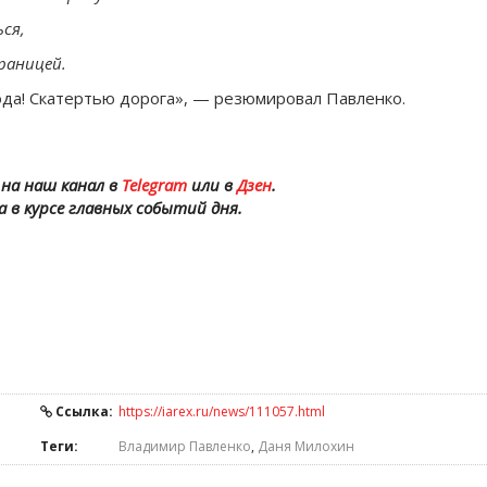
ся,
границей.
пода! Скатертью дорога», — резюмировал Павленко.
на наш канал в
Telegram
или в
Дзен
.
а в курсе главных событий дня.
Ссылка:
https://iarex.ru/news/111057.html
Теги:
Владимир Павленко
,
Даня Милохин