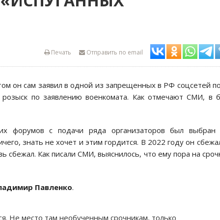
 «ИСПУГАННЫХ
Печать
Отправить по email
том он сам заявил в одной из запрещенных в РФ соцсетей п
 розыск по заявлению военкомата. Как отмечают СМИ, в 
ких форумов с подачи ряда организаторов был выбран 
чего, знать не хочет и этим гордится. В 2022 году он сбежа
вь сбежал. Как писали СМИ, выяснилось, что ему пора на сро
ладимир Павленко
.
ся. Не место там необученным срочникам, только