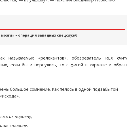
 мозги» – операция западных спецслужб
ак называемых «релокантов», обозреватель REX счита
них, если бы и вернулись, то с фигой в кармане и обра
чень большое сомнение. Как пелось в одной подзабытой
«исхода»,
ось их поровну,
лишь сторону.