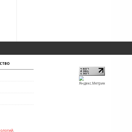
СТВО
нологий
.