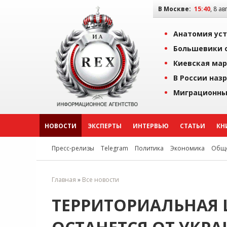
В Москве:
15:40
, 8 ав
Анатомия уст
Большевики о
Киевская мар
В России наз
Миграционны
НОВОСТИ
ЭКСПЕРТЫ
ИНТЕРВЬЮ
СТАТЬИ
КН
Пресс-релизы
Telegram
Политика
Экономика
Обще
Главная
»
Все новости
ТЕРРИТОРИАЛЬНАЯ 