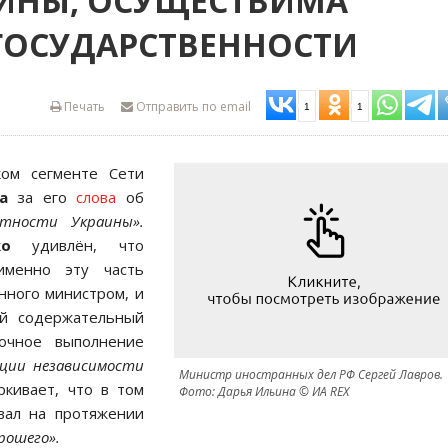
АИНЫ, ОСУЩЕСТВИМА
ГОСУДАРСТВЕННОСТИ
Печать
Отправить по email
1
1
ком сегменте Сети
ва
за его
слова
об
стности Украины».
ко
удивлён, что
именно эту часть
нного министром, и
ый содержательный
рочное выполнение
ации независимости
Министр иностранных дел РФ Сергей Лавров.
кивает, что в том
Фото: Дарья Ильина © ИА REX
вал на протяжении
рошего».