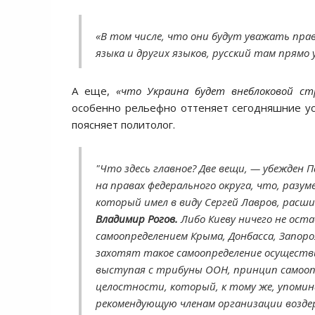
«В том числе, что они будут уважать пра
языка и других языков, русский там прям
А еще,
«что Украина будет внеблоковой ст
особенно рельефно оттеняет сегодняшние уст
поясняет политолог.
"Что здесь главное? Две вещи, — убежден Па
на правах федерального округа, что, разу
который имел в виду Сергей Лавров, рас
Владимир Рогов.
Либо Киеву ничего не оста
самоопределением Крыма, Донбасса, Запор
захотят такое самоопределение осуществи
выступая с трибуны ООН, принцип самоо
целостности, который, к тому же, упомина
рекомендующую членам организации возде