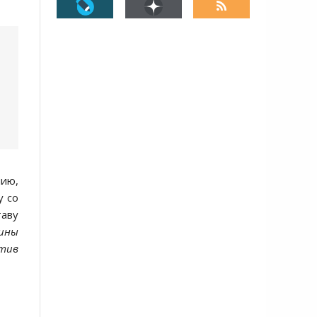
ию,
у со
таву
аины
отив