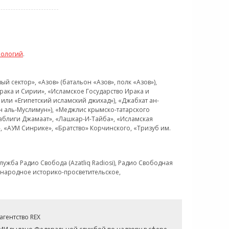
нологий
.
 сектор», «Азов» (батальон «Азов», полк «Азов»),
рака и Сирии», «Исламское Государство Ирака и
или «Египетский исламский джихад»), «Джабхат ан-
н аль-Муслимун»), «Меджлис крымско-татарского
Таблиги Джамаат», «Лашкар-И-Тайба», «Исламская
 «АУМ Синрике», «Братство» Корчинского, «Тризуб им.
ужба Радио Свобода (Azatliq Radiosi), Радио Свободная
ждународное историко-просветительское,
гентство REX