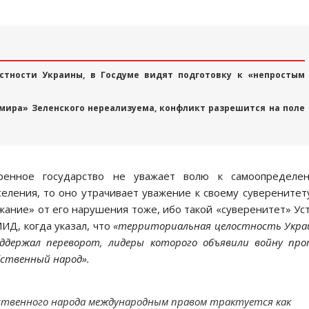
стности Украины, в Госдуме видят подготовку к «непростым
 мира» Зеленского нереализуема, конфликт разрешится на поле
еренное государство не уважает волю к самоопределен
еления, то оно утрачивает уважение к своему суверенитет
ание» от его нарушения тоже, ибо такой «суверенитет» Ус
ИД, когда указал, что
«территориальная целостность Укр
ддержал переворот, лидеры которого объявили войну пр
бственный народ».
бственного народа международным правом трактуется как