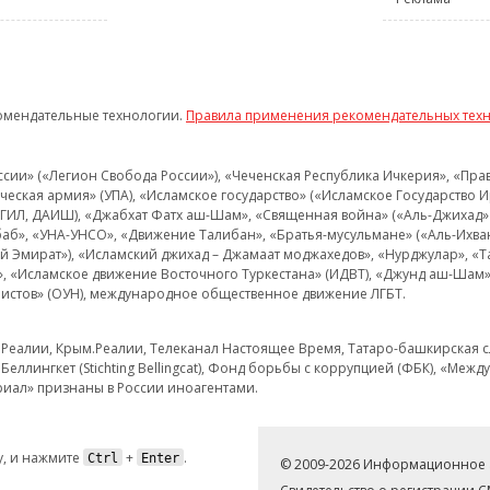
омендательные технологии.
Правила применения рекомендательных тех
и» («Легион Свобода России»), «Чеченская Республика Ичкерия», «Правый
еская армия» (УПА), «Исламское государство» («Исламское Государство И
 ИГИЛ, ДАИШ), «Джабхат Фатх аш-Шам», «Священная война» («Аль-Джихад» 
аб», «УНА-УНСО», «Движение Талибан», «Братья-мусульмане» («Аль-Ихва
кий Эмират»), «Исламский джихад – Джамаат моджахедов», «Нурджулар», «
», «Исламское движение Восточного Туркестана» (ИДВТ), «Джунд аш-Шам»,
истов» (ОУН), международное общественное движение ЛГБТ.
з.Реалии, Крым.Реалии, Телеканал Настоящее Время, Татаро-башкирская сл
Беллингкет (Stichting Bellingcat), Фонд борьбы с коррупцией (ФБК), «Ме
иал» признаны в России иноагентами.
, и нажмите
+
.
Ctrl
Enter
© 2009-2026 Информационное а