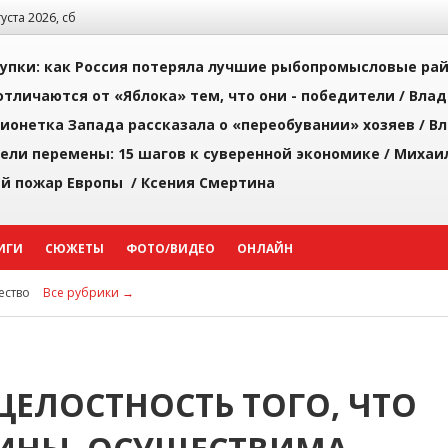
густа 2026, сб
упки: как Россия потеряла лучшие рыбопромысловые ра
тличаются от «Яблока» тем, что они - победители /
Влад
ионетка Запада рассказала о «переобувании» хозяев /
Вл
рели перемены: 15 шагов к суверенной экономике /
Михаи
й пожар Европы /
Ксения Смертина
ИГИ
СЮЖЕТЫ
ФОТО/ВИДЕО
ОНЛАЙН
ство
Все рубрики →
ЦЕЛОСТНОСТЬ ТОГО, ЧТО