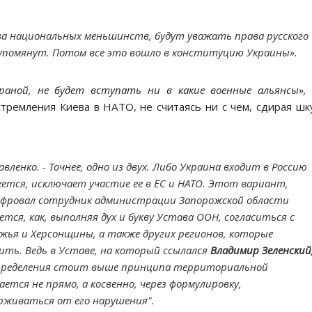
ва национальных меньшинств, будут уважать права русского
о упомянут. Потом все это вошло в конституцию Украины».
раной, не будет вступать ни в какие военные альянсы»
ремления Киева в НАТО, не считаясь ни с чем, сдирая шк
вленко. - Точнее, одно из двух. Либо Украина входит в Россию
меется, исключает участие ее в ЕС и НАТО. Этот вариант,
шифровал сотрудник администрации Запорожской области
ется, как, выполняя дух и букву Устава ООН, согласиться с
ожья и Херсонщины, а также других регионов, которые
ть. Ведь в Уставе, на который ссылался
Владимир Зеленский
пределения стоит выше принципа территориальной
ется не прямо, а косвенно, через формулировку,
рживаться от его нарушения".