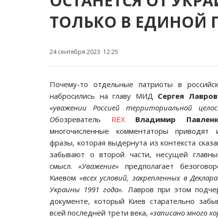
ОСТАНЕТСЯ ОТ УКР
ТОЛЬКО В ЕДИНОЙ 
24 сентября 2023 12:25
Почему-то отдельные патриоты в российс
набросились на главу МИД
Сергея Лавро
«уважении Россией территориальной цело
О
бозреватель
REX
Владимир Павлен
многочисленные комментаторы приводят 
фразы, которая выдернута из контекста сказа
забывают о второй части, несущей главн
смысл.
«Уважение»
предполагает безогово
Киевом
«всех условий, закрепленных в Деклар
Украины 1991 года».
Лавров при этом подчер
документе, который Киев старательно забы
всей последней трети века,
«записано много хо