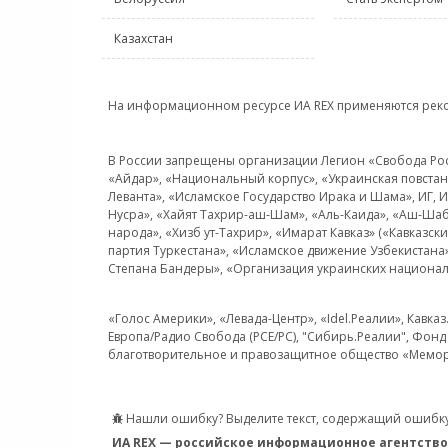
Казахстан
На информационном ресурсе ИА REX применяются рек
В России запрещены организации Легион «Свобода Росси
«Айдар», «Национальный корпус», «Украинская повстанч
Леванта», «Исламское Государство Ирака и Шама», ИГ,
Нусра», «Хайят Тахрир-аш-Шам», «Аль-Каида», «Аш-Шаб
народа», «Хизб ут-Тахрир», «Имарат Кавказ» («Кавказс
партия Туркестана», «Исламское движение Узбекистана
Степана Бандеры», «Организация украинских национал
«Голос Америки», «Левада-Центр», «Idel.Реалии», Кавка
Европа/Радио Свобода (PCE/PC), "Сибирь.Реалии", Фонд 
благотворительное и правозащитное общество «Мемор
Нашли ошибку? Выделите текст, содержащий ошибку
ИА REX — российское информационное агентство