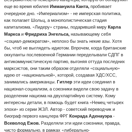
еще во время юбилея
Иммануила Канта,
пробивает
очередное дно. «Империализм» - не имперская политика,
как полагает Шольц, а монополистическая стадия
капитализма. «Лидеру» страны, подарившей миру
Карла
Маркса
и
Фридриха Энгельса,
называющему себя
«социал-демократом», неплохо бы знать некие азы. Хотя
бы, чтоб не выглядеть идиотом. Впрочем, когда британские
оккупанты послевоенной Германии переделывали СДПГ в
антикоммунистическую партию, выгоняя оттуда последних
марксистов, они таким образом отделяли «социальную»
идею от «национальной», которой, создавая ХДС/ХСС,
занимались американцы.
Гитлер
эти идеи соединил в
национал-социализм, а союзники видели свою задачу в
разделении нацизма на двухпартийную систему. Кому
интересны детали, в помощь будет книга «Немец четырех
эпохи» из серии ЖЗЛ. Автор - советский переводчик и
биограф первого канцлера ФРГ
Конрада Аденауэра
-
Всеволод Ежов.
Разделяли эти идеи союзники, правда,
чисто формально, в рамках «либерально-