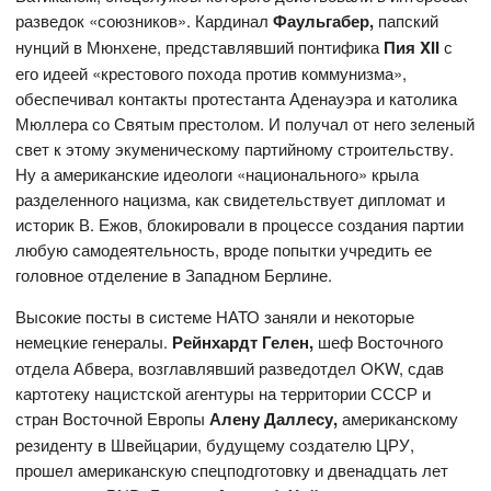
разведок «союзников». Кардинал
Фаульгабер,
папский
нунций в Мюнхене, представлявший понтифика
Пия
XII
с
его идеей «крестового похода против коммунизма»,
обеспечивал контакты протестанта Аденауэра и католика
Мюллера со Святым престолом. И получал от него зеленый
свет к этому экуменическому партийному строительству.
Ну а американские идеологи «национального» крыла
разделенного нацизма, как свидетельствует дипломат и
историк В. Ежов, блокировали в процессе создания партии
любую самодеятельность, вроде попытки учредить ее
головное отделение в Западном Берлине.
Высокие посты в системе НАТО заняли и некоторые
немецкие генералы.
Рейнхардт Гелен,
шеф Восточного
отдела Абвера, возглавлявший разведотдел OKW, сдав
картотеку нацистской агентуры на территории СССР и
стран Восточной Европы
Алену Даллесу,
американскому
резиденту в Швейцарии, будущему создателю ЦРУ,
прошел американскую спецподготовку и двенадцать лет