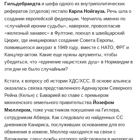
Гильдебрандта
и шефа одного из внутриполитических
рефератов (отделов) гестапо
Карла Нойгауза.
Речь шла о
создании европейской федерации. Черчилль именно по
«случайной иронии судьбы», наверное, провозгласив
«железный занавес» в Фултоне, поехал в швейцарский
Цюрих, где инициировал создание Совета Европы,
появившегося аккурат в 1949 году, вместе с НАТО, ФРГ и
Канцлер-актом. Какие еще нужны аргументы, чтобы
убедиться, что «единение нацистских душ» в Нормандии в
эти дни не было случайным?
Кстати, к вопросу об истории ХДС/ХСС. В основе альянса
оказалась связка представленного Аденауэром Северного
Рейна (Кельн) с Баварией во главе с премьером
мюнхенского земельного правительства
Йозефом
Мюллером,
тоже участником покушения на Гитлера,
сотрудником Абвера. Как следовало из найденных СС
дневников Канариса, послуживших основанием для его
обвинения в измене, Мюллер находился на связи с
Ватиканом, спецслужбы которого действовали в интересах