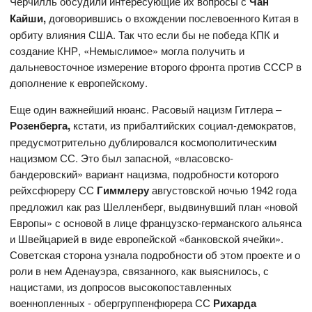
Черчилль обсудили интересующие их вопросы с
Чан
Кайши,
договорившись о вхождении послевоенного Китая в
орбиту влияния США. Так что если бы не победа КПК и
создание КНР, «Немыслимое» могла получить и
дальневосточное измерение второго фронта против СССР в
дополнение к европейскому.
Еще один важнейший нюанс. Расовый нацизм Гитлера –
Розенберга,
кстати, из прибалтийских социал-демократов,
предусмотрительно дублировался космополитическим
нацизмом СС. Это был запасной, «власовско-
бандеровский» вариант нацизма, подробности которого
рейхсфюреру СС
Гиммлеру
августовской ночью 1942 года
предложил как раз Шелленберг, выдвинувший план «новой
Европы» с основой в лице французско-германского альянса
и Швейцарией в виде европейской «банковской ячейки».
Советская сторона узнала подробности об этом проекте и о
роли в нем Аденауэра, связанного, как выяснилось, с
нацистами, из допросов высокопоставленных
военнопленных - обергруппенфюрера СС
Рихарда