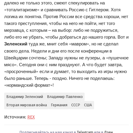
далеко не только этого, смеют спекулировать на
«тоталитаризме» и сравнивать Россию с Гитлером. Хотя
логика их понятна. Против России все средства хороши, нет
такого преступления, чтобы на него не пойти, нет того
мерзавца, с которым – на выбор: либо не подружиться,
либо его не убрать, чтобы добраться до нашего горла. Вот и
Зеленский
туда же, мнит себя «мавром», но не сделал
своего дела. Недели и дни его после конференции в
Швейцарии сочтены; Западу нужны не лузеры, а «пушечное
мясо». Сегодня они с ним празднуют. А что будет завтра,
«просроченный» если и думает, то выходить из игры нужно
было раньше. Теперь - поздно. Ничего не поделаешь:
«нормандский формат»!
Владимир Зеленский
Владимир Павленко
Вторая мировая война
Германия
СССР
США
Источник:
REX
Подписывайтесь на наш канал в
Telegram
или в
Дзен
.