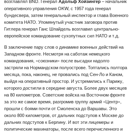
возглавлял BND. Генерал
Адольф Хойзингер
– начальник
оперативного управления OKW, с 1957 года генерал
бундесвера, затем генеральный инспектор и глава Военного
комитета НАТО. Упомянутый участник заговора против
Гитлера генерал Ганс Шпайдель возглавил центрально-
европейское командование сухопутных сил НАТО и т.д.
В заключение пару слов о динамике военных действий на
Западном фронте. Несмотря на саботаж немецкого
командования, «союзники» после высадки надолго
застряли на Нормандском полуострове. Топтались полтора
месяца, пока, наконец, не провались под Сен-Ло и Каном,
выйдя на оперативный простор. И устремились к Парижу,
которого достигли в середине августа. Более двух месяцев
на 80 километров. Советские войска на Восточном фронте
за это же самое время, разгромив группу армий «Центр»,
прошли с боями почти от Смоленска до Варшавы. Это
около 800 километров, от дальних подступов к Москве до
дальних подступов к Берлину. И вот эти лицемеры и
политические махинаторы, после всего перечисленного и