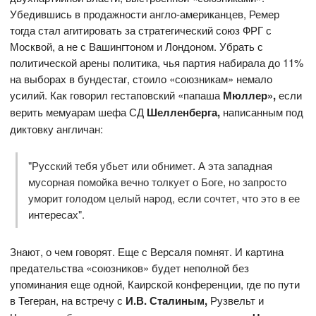
Убедившись в продажности англо-американцев, Ремер
тогда стал агитировать за стратегический союз ФРГ с
Москвой, а не с Вашингтоном и Лондоном. Убрать с
политической арены политика, чья партия набирала до 11%
на выборах в бундестаг, стоило «союзникам» немало
усилий. Как говорил гестаповский «папаша
Мюллер»,
если
верить мемуарам шефа СД
Шелленберга,
написанным под
диктовку англичан:
"Русский тебя убьет или обнимет. А эта западная
мусорная помойка вечно толкует о Боге, но запросто
уморит голодом целый народ, если сочтет, что это в ее
интересах".
Знают, о чем говорят. Еще с Версаля помнят. И картина
предательства «союзников» будет неполной без
упоминания еще одной, Каирской конференции, где по пути
в Тегеран, на встречу с
И.В. Сталиным,
Рузвельт и