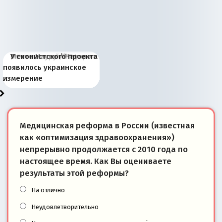
Киевская марионетка
В России назрели
Миграционный пожар
Россия начинает
Россия зимой 1904
Русская нация вчера и
Почему правый крах в
Место Науру / Науэро в
У сионистского проекта
Запада рассказала о
перемены: 15 шагов к
Европы
сбрасывать балласт
года: первые уступки во
сегодня
Варшаве не поможет её
современной истории
появилось украинское
«переобувании» хозяев
суверенной экономике
Анкориджа
внутренней политике
отношениям с Россией?
Южной Осетии
измерение
Медицинская реформа в России (известная
как «оптимизация здравоохранения»)
непрерывно продолжается с 2010 года по
настоящее время. Как Вы оцениваете
результаты этой реформы?
На отлично
Неудовлетворительно