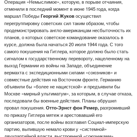
Операция «Немыслимое», которую, в порыве отчаяния,
отменили в последний момент в июне 1945 года, когда
маршал Победы
Георгий Жуков
осуществил
перегруппировку советских сил таким образом, чтобы
продемонстрировать англо-американцам несбыточность их
планов, о которых советское командование оказалось в
курсе, должна была начаться 20 июля 1944 года. С того
самого покушения на Гитлера, которое должно было стать
сигналом к государственному перевороту, нацеленному на
выход Германии из войны на Западе, объединение
вермахта с экспедиционными силами «союзников» и
совместные действия на Восточном фронте. Германию
объявили бы «более не нацистской» и предъявили бы
Москве «мирный ультиматум», за которым, в случае отказа,
последовали бы военные действия. Планы обрушил
провал покушения.
Отто-Эрнст фон Ремер,
разгромивший
по приказу Гитлера мятеж и арестовавший его
организаторов, после войны возглавил Социал-имперскую
партию, выпившую немало крови у «системной»
двухпартийной власти, выстроенной «союзниками».