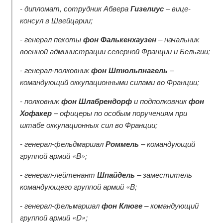
- дипломат, сотрудник Абвера
Гизелиус
– вице-
консул в Швейцарии;
- генерал пехоты
фон Фалькенхаузен
– начальник
военной администрации северной Франции и Бельгии;
- генерал-полковник
фон Штюльпнагель
–
командующий оккупационными силами во Франции;
- полковник
фон Шлабрендорф
и подполковник
фон
Хофакер
– офицеры по особым поручениям при
штабе оккупационных сил во Франции;
- генерал-фельдмаршал
Роммель
– командующий
группой армий «
B»;
- генерал-лейтенант
Шпайдель
– заместитель
командующего группой армий «
B;
- генерал-фельмаршал
фон Клюге
– командующий
группой армий «
D»;