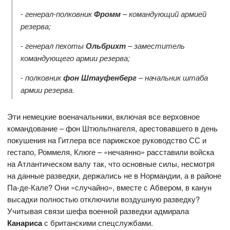
- генерал-полковник
Фромм
– командующий армией
резерва;
- генерал пехоты
Ольбрихт
– заместитель
командующего армии резерва;
- полковник
фон Штауфенберг
– начальник штаба
армии резерва.
Эти немецкие военачальники, включая все верховное
командование – фон Штюльпнагеля, арестовавшего в день
покушения на Гитлера все парижское руководство СС и
гестапо, Роммеля, Клюге – «нечаянно» расставили войска
на Атлантическом валу так, что основные силы, несмотря
на данные разведки, держались не в Нормандии, а в районе
Па-де-Кале? Они «случайно», вместе с Абвером, в канун
высадки полностью отключили воздушную разведку?
Учитывая связи шефа военной разведки адмирала
Канариса
с британскими спецслужбами.