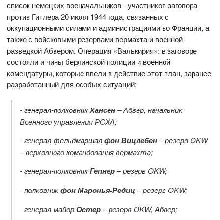
список немецких военачальников - участников заговора
против Гитлера 20 июля 1944 года, связанных с
оккупационными силами и администрациями во Франции, а
также с войсковыми резервами вермахта и военной
разведкой Абвером. Операция «Валькирия»: в заговоре
состояли и чины берлинской полиции и военной
комендатуры, которые ввели в действие этот план, заранее
разработанный для особых ситуаций:
- генерал-полковник
Хансен
– Абвер, начальник
Военного управления РСХА;
- генерал-фельдмаршал
фон Вицлебен
– резерв
OKW
– верховного командования вермахта;
- генерал-полковник
Гепнер
– резерв
OKW;
- полковник
фон Маронья-Редиц
– резерв
OKW;
- генерал-майор
Остер
– резерв
OKW, Абвер;