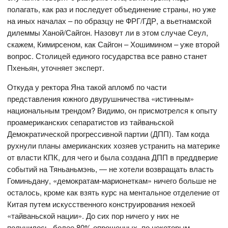
полагать, как раз и последует объединение страны, но уже
на иных началах – по образцу не ФРГ/ГДР, а вьетнамской
дилеммы Ханой/Сайгон. Назовут ли в этом случае Сеул,
скажем, Кимирсеном, как Сайгон – Хошимином – уже второй
вопрос. Столицей единого государства все равно станет
Пхеньян, уточняет эксперт.
Откуда у ректора Яна такой апломб по части
представления южного двурушничества «истинным»
национальным трендом? Видимо, он присмотрелся к опыту
проамериканских сепаратистов из тайваньской
Демократической прогрессивной партии (ДПП). Там когда
рухнули планы американских хозяев устранить на материке
от власти КПК, для чего и была создана ДПП в преддверие
событий на Тяньаньмэнь, — не хотели возвращать власть
Гоминьдану, «демократам-марионеткам» ничего больше не
осталось, кроме как взять курс на ментальное отделение от
Китая путем искусственного конструирования некоей
«тайваньской нации». До сих пор ничего у них не
получилось, более 80% опрошенных, по некоторым