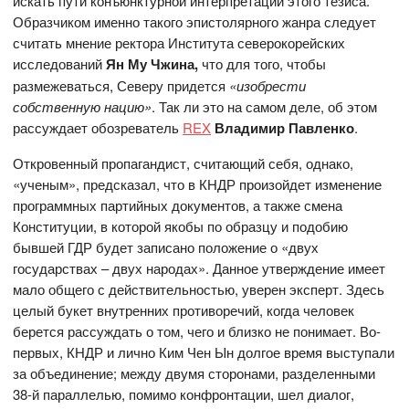
искать пути конъюнктурной интерпретации этого тезиса.
Образчиком именно такого эпистолярного жанра следует
считать мнение ректора Института северокорейских
исследований
Ян Му Чжина,
что для того, чтобы
размежеваться, Северу придется
«изобрести
собственную нацию»
. Так ли это на самом деле, об этом
рассуждает обозреватель
REX
Владимир Павленко
.
Откровенный пропагандист, считающий себя, однако,
«ученым», предсказал, что в КНДР произойдет изменение
программных партийных документов, а также смена
Конституции, в которой якобы по образцу и подобию
бывшей ГДР будет записано положение о «двух
государствах – двух народах». Данное утверждение имеет
мало общего с действительностью, уверен эксперт. Здесь
целый букет внутренних противоречий, когда человек
берется рассуждать о том, чего и близко не понимает. Во-
первых, КНДР и лично Ким Чен Ын долгое время выступали
за объединение; между двумя сторонами, разделенными
38-й параллелью, помимо конфронтации, шел диалог,