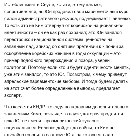
Истеблишмент в Сеуле, кстати, этому как мог,
сопротивлялся, но Юн продавил свой марионеточный курс
силой административного ресурса, подчеркивает Павленко.
То есть это не Ким отвернул от корейской национальной
идентичности – он ее как раз сохранил; это Юн занялся
перестройкой национальной системы ценностей на
западный лад, эпизод со снятием претензий к Японии за
оскорбление корейских женщин в годы оккупации – это
пример подобного перерождения и позора, уверен
политолог. Поэтому если кто и будет идентичность менять,
уже этим занялся, то это Юг. Посмотрим, к чему приведут
апрельские парламентские выборы. И тогда будем делать
на этот счет более определенные выводы, предлагает
эксперт.
Что касается КНДР, то судя по недавним дополнительным
заявлениям Кима, речь идет о паузе, которая продлится
пока Юг не сменит проамериканский «уклон»
национальным. Если же дойдет до войны, то Ким не
случайно говорит о разгроме Юга, за которым, надо