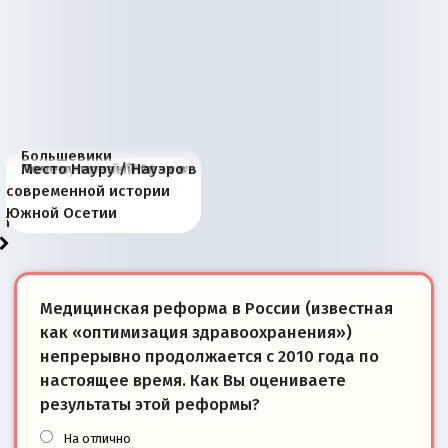
Большевики
Киевская марионетка
В России назрели
Миграционный пожар
Россия начинает
Россия зимой 1904
Русская нация вчера и
Почему правый крах в
Место Науру / Науэро в
отличаются от «Яблока»
Запада рассказала о
перемены: 15 шагов к
Европы
сбрасывать балласт
года: первые уступки во
сегодня
Варшаве не поможет её
современной истории
тем, что они -
«переобувании» хозяев
суверенной экономике
Анкориджа
внутренней политике
отношениям с Россией?
Южной Осетии
победители
Медицинская реформа в России (известная
как «оптимизация здравоохранения»)
непрерывно продолжается с 2010 года по
настоящее время. Как Вы оцениваете
результаты этой реформы?
На отлично