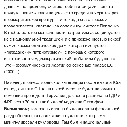
данным, по-прежнему считают себя китайцами. Так что
придумывание «новой нации» - это кредо и почерк как раз
проамериканской креатуры, и то когда она с треском
проваливается, хватаясь за соломинку, считает Павленко.
В глобалистской ментальности патриотизм ассоциируется
не с национальной традицией, а с приверженностью некоей
сумме космополитических догм, которая именуется
«гражданским патриотизмом», с помощью которого
выстраивается «демократический глобализм будущего».
Это – формулировка из Хартии об основных правах ЕС
(2000 г.).
Наконец, процесс корейской интеграции после выхода Юга
из-под диктата США, ни в коей мере не будет напоминать
немецкий прецедент. Германия до своего раздела на ГДР и
ФРГ всего 70 лет, как была объединена
Отто фон
Бисмарком;
там очень сильна была инерция феодальной
раздробленности на десятки государств, которыми
манипулировали кукловоды. Там был и национальный