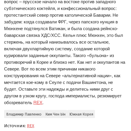
вопрос – прусское начало на востоке против западного
субэтнического коктейля, и конфессиональный вопрос:
протестантский север против католической Баварии. Не
забудем: когда создавали ФРГ, через папского нунция в
Мюнхене подтянулся Ватикан, и была создана рейнско-
баварская связка ХДС/ХСС. Кельн плюс Мюнхен, это был
стержень, на который нанизывалось все остальное,
включая двухпартийную систему, создание которой
курировали заданные оккупанты. Такого «бульона» из
противоречий в Корее и близко нет. Как нет и оккупантов на
Севере. Вот по всем этим причинам никакого
конструирования на Севере «альтернативной нации», как
мечтается кое-кому в Сеуле с подачи Вашингтона, не
будет. Оставьте эти надежды и делитесь ними друг с
другом в узком кругу, господа империалисты, резюмирует
обозреватель
REX
.
Владимир Павленко
Ким Чен Ын
Южная Корея
Источник:
REX