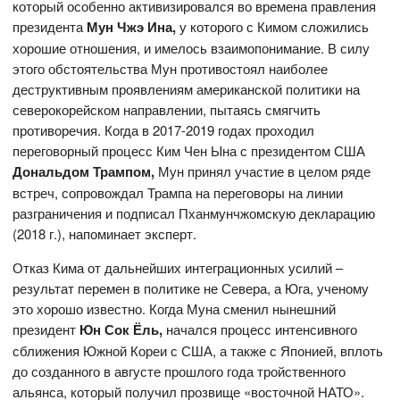
который особенно активизировался во времена правления
президента
Мун Чжэ Ина,
у которого с Кимом сложились
хорошие отношения, и имелось взаимопонимание. В силу
этого обстоятельства Мун противостоял наиболее
деструктивным проявлениям американской политики на
северокорейском направлении, пытаясь смягчить
противоречия. Когда в 2017-2019 годах проходил
переговорный процесс Ким Чен Ына с президентом США
Дональдом Трампом,
Мун принял участие в целом ряде
встреч, сопровождал Трампа на переговоры на линии
разграничения и подписал Пханмунчжомскую декларацию
(2018 г.), напоминает эксперт.
Отказ Кима от дальнейших интеграционных усилий –
результат перемен в политике не Севера, а Юга, ученому
это хорошо известно. Когда Муна сменил нынешний
президент
Юн Сок Ёль,
начался процесс интенсивного
сближения Южной Кореи с США, а также с Японией, вплоть
до созданного в августе прошлого года тройственного
альянса, который получил прозвище «восточной НАТО».