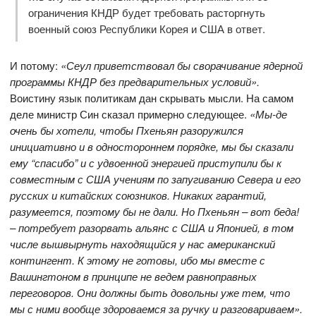
ограничения КНДР будет требовать расторгнуть
военный союз Республики Корея и США в ответ.
И потому:
«Сеул приветствовал бы сворачивание ядерной
программы КНДР без предварительных условий».
Воистину язык политикам дан скрывать мысли. На самом
деле министр Син сказал примерно следующее.
«Мы-де
очень бы хотели, чтобы Пхеньян разоружился
инициативно и в одностороннем порядке, мы бы сказали
ему “спасибо” и с удвоенной энергией приступили бы к
совместным с США учениям по запугиванию Севера и его
русских и китайских союзников. Никаких гарантий,
разумеется, поэтому бы не дали. Но Пхеньян – вот беда!
– потребует разорвать альянс с США и Японией, в том
числе вышвырнуть находящийся у нас американский
контингент. К этому не готовы, ибо мы вместе с
Вашингтоном в принципе не ведем равноправных
переговоров. Они должны быть довольны уже тем, что
мы с ними вообще здороваемся за ручку и разговариваем».