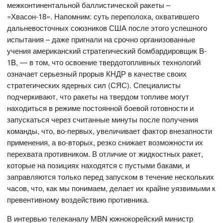
межконтинентальной баллистической ракеты –
«Хвасон-18». Напомним: суть переполоха, охватившего
дальневосточных союзников США после этого успешного
испытания – даже пригнали на срочно организованные
учения американский стратегический бомбардировщик B-
1B, — в том, что освоение твердотопливных технологий
означает серьезный прорыв КНДР в качестве своих
стратегических ядерных сил (СЯС). Специалисты
подчеркивают, что ракеты на твердом топливе могут
находиться в режиме постоянной боевой готовности и
запускаться через считанные минуты после получения
команды, что, во-первых, увеличивает фактор внезапности
применения, а во-вторых, резко снижает возможности их
перехвата противником. В отличие от жидкостных ракет,
которые на позициях находятся с пустыми баками, и
заправляются только перед запуском в течение нескольких
часов, что, как мы понимаем, делает их крайне уязвимыми к
превентивному воздействию противника.
В интервью телеканалу MBN южнокорейский министр