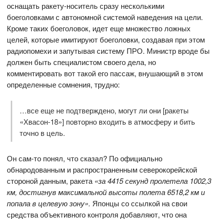
оснащать ракету-носитель сразу несколькими
боеголовками с автономной системой наведения на цели.
Кроме таких боеголовок, идет еще множество ложных
целей, которые имитируют боеголовки, создавая при этом
радиопомехи и запутывая систему ПРО. Министр вроде бы
должен быть специалистом своего дела, но
комментировать вот такой его пассаж, внушающий в этом
определенные сомнения, трудно:
…все еще не подтверждено, могут ли они [ракеты
«Хвасон-18»] повторно входить в атмосферу и бить
точно в цель.
Он сам-то понял, что сказал? По официально
обнародованным и распространенным северокорейской
стороной данным, ракета
«за 4415 секунд пролетела 1002,3
км, достигнув максимальной высоты полета 6518,2 км и
попала в целевую зону».
Японцы со ссылкой на свои
средства объективного контроля добавляют, что она