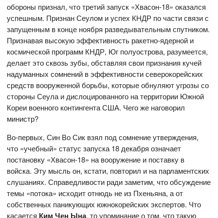
обороны признал, что третий запуск «Хвасон-18» оказался
успешным. Признан Сеулом и успех КНДР по части связи с
запущенным в конце ноября разведывательным спутником.
Признавая высокую эффективность ракетно-ядерной и
космической программ КНДР, Юг полуострова, разумеется,
делает это сквозь зубы, обставляя свои признания кучей
надуманных сомнений в эффективности северокорейских
средств вооруженной борьбы, которые обнуляют угрозы со
стороны Сеула и дислоцированного на территории Южной
Кореи военного контингента США. Чего же наговорил
министр?
Во-первых, Син Во Сик взял под сомнение утверждения,
что «учебный» статус запуска 18 декабря означает
постановку «Хвасон-18» на вооружение и поставку в
войска. Эту мысль он, кстати, повторил и на парламентских
слушаниях. Справедливости ради заметим, что обсуждение
темы «потока» исходит отнюдь не из Пхеньяна, а от
собственных паникующих южнокорейских экспертов. Что
касается
Ким Чен Ына
, то упоминание о том, что такую