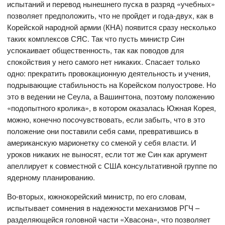
испытаний и перевод нынешнего пуска в разряд «учебных»
позволяет предположить, что не пройдет и года-двух, как в
Корейской народной армии (КНА) появится сразу несколько
таких комплексов СЯС. Так что пусть министр Син
успокаивает общественность, так как поводов для
спокойствия у него самого нет никаких. Спасает только
одно: прекратить провокационную деятельность и учения,
подрывающие стабильность на Корейском полуострове. Но
это в ведении не Сеула, а Вашингтона, поэтому положению
«подопытного кролика», в котором оказалась Южная Корея,
можно, конечно посочувствовать, если забыть, что в это
положение они поставили себя сами, превратившись в
американскую марионетку со сменой у себя власти. И
уроков никаких не выносят, если тот же Син как аргумент
апеллирует к совместной с США консультативной группе по
ядерному планированию.
Во-вторых, южнокорейский министр, по его словам,
испытывает сомнения в надежности механизмов РГЧ –
разделяющейся головной части «Хвасона», что позволяет