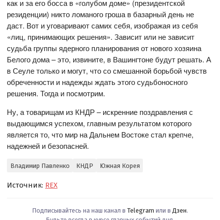
как и за его босса в «голубом доме» (президентской
резиденции) никто ломаного гроша в базарный день не
даст. Вот и уговаривают самих себя, изображая из себя
«лиц, принимающих решения». Зависит или не зависит
судьба группы ядерного планирования от нового хозяина
Белого дома – это, извините, в Вашингтоне будут решать. А
в Сеуле только и могут, что со смешанной борьбой чувств
обреченности и надежды ждать этого судьбоносного
решения. Тогда и посмотрим.
Ну, а товарищам из КНДР – искренние поздравления с
выдающимся успехом, главным результатом которого
является то, что мир на Дальнем Востоке стал крепче,
надежней и безопасней.
Владимир Павленко
КНДР
Южная Корея
Источник:
REX
Подписывайтесь на наш канал в
Telegram
или в
Дзен
.
Будьте всегда в курсе главных событий дня.