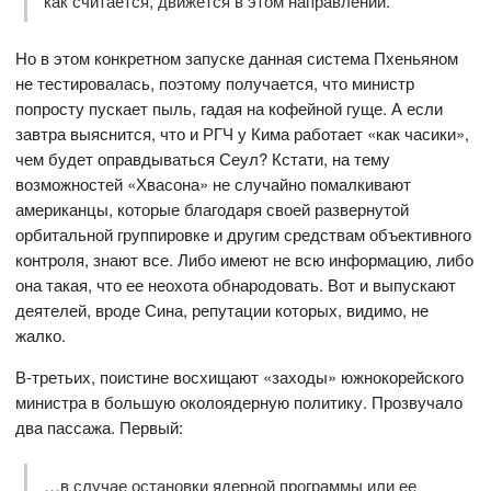
как считается, движется в этом направлении.
Но в этом конкретном запуске данная система Пхеньяном
не тестировалась, поэтому получается, что министр
попросту пускает пыль, гадая на кофейной гуще. А если
завтра выяснится, что и РГЧ у Кима работает «как часики»,
чем будет оправдываться Сеул? Кстати, на тему
возможностей «Хвасона» не случайно помалкивают
американцы, которые благодаря своей развернутой
орбитальной группировке и другим средствам объективного
контроля, знают все. Либо имеют не всю информацию, либо
она такая, что ее неохота обнародовать. Вот и выпускают
деятелей, вроде Сина, репутации которых, видимо, не
жалко.
В-третьих, поистине восхищают «заходы» южнокорейского
министра в большую околоядерную политику. Прозвучало
два пассажа. Первый:
…в случае остановки ядерной программы или ее