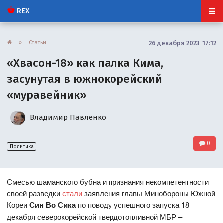
REX
»
Статьи
26 декабря 2023 17:12
«Хвасон-18» как палка Кима,
засунутая в южнокорейский
«муравейник»
Владимир Павленко
0
Политика
Смесью шаманского бубна и признания некомпетентности
своей разведки
стали
заявления главы Минобороны Южной
Кореи
Син Во Сика
по поводу успешного запуска 18
декабря северокорейской твердотопливной МБР –