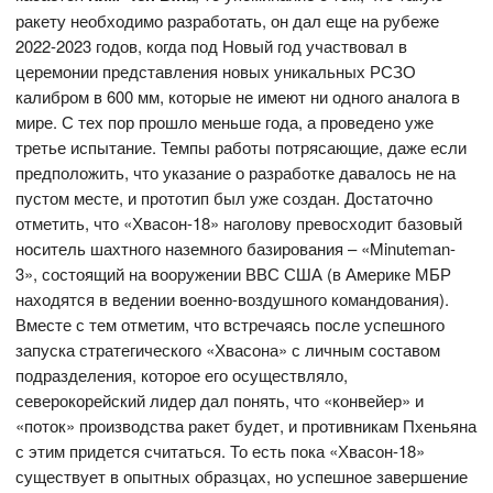
ракету необходимо разработать, он дал еще на рубеже
2022-2023 годов, когда под Новый год участвовал в
церемонии представления новых уникальных РСЗО
калибром в 600 мм, которые не имеют ни одного аналога в
мире. С тех пор прошло меньше года, а проведено уже
третье испытание. Темпы работы потрясающие, даже если
предположить, что указание о разработке давалось не на
пустом месте, и прототип был уже создан. Достаточно
отметить, что «Хвасон-18» наголову превосходит базовый
носитель шахтного наземного базирования – «Minuteman-
3», состоящий на вооружении ВВС США (в Америке МБР
находятся в ведении военно-воздушного командования).
Вместе с тем отметим, что встречаясь после успешного
запуска стратегического «Хвасона» с личным составом
подразделения, которое его осуществляло,
северокорейский лидер дал понять, что «конвейер» и
«поток» производства ракет будет, и противникам Пхеньяна
с этим придется считаться. То есть пока «Хвасон-18»
существует в опытных образцах, но успешное завершение