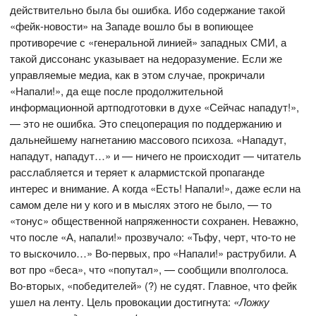
действительно была бы ошибка. Ибо содержание такой
«фейк-новости» на Западе вошло бы в вопиющее
противоречие с «генеральной линией» западных СМИ, а
такой диссонанс указывает на недоразумение. Если же
управляемые медиа, как в этом случае, прокричали
«Напали!», да еще после продолжительной
информационной артподготовки в духе «Сейчас нападут!»,
— это не ошибка. Это спецоперация по поддержанию и
дальнейшему нагнетанию массового психоза. «Нападут,
нападут, нападут…» и — ничего не происходит — читатель
расслабляется и теряет к алармистской пропаганде
интерес и внимание. А когда «Есть! Напали!», даже если на
самом деле ни у кого и в мыслях этого не было, — то
«тонус» общественной напряженности сохранен. Неважно,
что после «А, напали!» прозвучало: «Тьфу, черт, что-то не
то выскочило…» Во-первых, про «Напали!» раструбили. А
вот про «беса», что «попутал», — сообщили вполголоса.
Во-вторых, «победителей» (?) не судят. Главное, что фейк
ушел на ленту. Цель провокации достигнута:
«Ложку