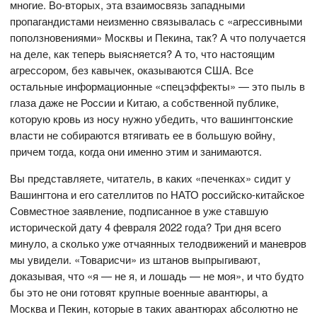
многие. Во-вторых, эта взаимосвязь западными
пропагандистами неизменно связывалась с «агрессивными
поползновениями» Москвы и Пекина, так? А что получается
на деле, как теперь выясняется? А то, что настоящим
агрессором, без кавычек, оказываются США. Все
остальные информационные «спецэффекты» — это пыль в
глаза даже не России и Китаю, а собственной публике,
которую кровь из носу нужно убедить, что вашингтонские
власти не собираются втягивать ее в большую войну,
причем тогда, когда они именно этим и занимаются.
Вы представляете, читатель, в каких «печенках» сидит у
Вашингтона и его сателлитов по НАТО российско-китайское
Совместное заявление, подписанное в уже ставшую
исторической дату 4 февраля 2022 года? Три дня всего
минуло, а сколько уже отчаянных телодвижений и маневров
мы увидели. «Товарисчи» из штанов выпрыгивают,
доказывая, что «я — не я, и лошадь — не моя», и что будто
бы это не они готовят крупные военные авантюры, а
Москва и Пекин, которые в таких авантюрах абсолютно не