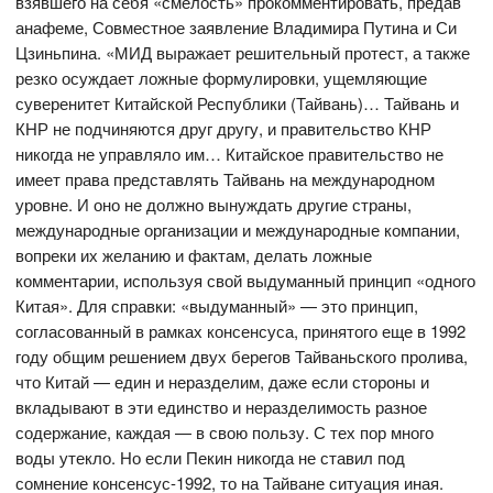
взявшего на себя «смелость» прокомментировать, предав
анафеме, Совместное заявление Владимира Путина и Си
Цзиньпина. «МИД выражает решительный протест, а также
резко осуждает ложные формулировки, ущемляющие
суверенитет Китайской Республики (Тайвань)… Тайвань и
КНР не подчиняются друг другу, и правительство КНР
никогда не управляло им… Китайское правительство не
имеет права представлять Тайвань на международном
уровне. И оно не должно вынуждать другие страны,
международные организации и международные компании,
вопреки их желанию и фактам, делать ложные
комментарии, используя свой выдуманный принцип «одного
Китая». Для справки: «выдуманный» — это принцип,
согласованный в рамках консенсуса, принятого еще в 1992
году общим решением двух берегов Тайваньского пролива,
что Китай — един и неразделим, даже если стороны и
вкладывают в эти единство и неразделимость разное
содержание, каждая — в свою пользу. С тех пор много
воды утекло. Но если Пекин никогда не ставил под
сомнение консенсус-1992, то на Тайване ситуация иная.