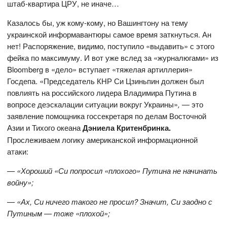
штаб-квартира ЦРУ, не иначе…
Казалось бы, уж кому-кому, но Вашингтону на тему
украинской информавантюры самое время заткнуться. Ан
нет! Распоряжение, видимо, поступило «выдавить» с этого
фейка по максимуму. И вот уже вслед за «журналюгами» из
Bloomberg в «дело» вступает «тяжелая артиллерия»
Госдепа. «Председатель КНР Си Цзиньпин должен был
повлиять на российского лидера Владимира Путина в
вопросе деэскалации ситуации вокруг Украины»
,
— это
заявление помощника госсекретаря по делам Восточной
Азии и Тихого океана
Дэниела Критенбринка
.
Прослеживаем логику американской информационной
атаки:
— «Хороший «Си попросил «плохого» Путина не начинать
войну»;
— «Ах, Си ничего такого не просил? Значит, Си заодно с
Путиным — тоже «плохой»;