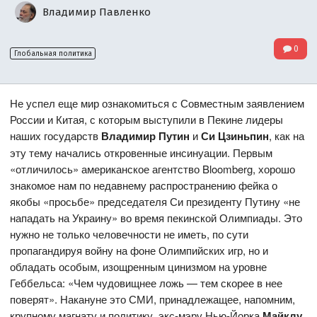
Владимир Павленко
0
Глобальная политика
Не успел еще мир ознакомиться с Совместным заявлением
России и Китая, с которым выступили в Пекине лидеры
наших государств
Владимир Путин
и
Си Цзиньпин
, как на
эту тему начались откровенные инсинуации. Первым
«отличилось» американское агентство Bloomberg, хорошо
знакомое нам по недавнему распространению фейка о
якобы «просьбе» председателя Си президенту Путину «не
нападать на Украину» во время пекинской Олимпиады. Это
нужно не только человечности не иметь, по сути
пропагандируя войну на фоне Олимпийских игр, но и
обладать особым, изощренным цинизмом на уровне
Геббельса: «Чем чудовищнее ложь — тем скорее в нее
поверят». Накануне это СМИ, принадлежащее, напомним,
крупному магнату и политику, экс-мэру Нью-Йорка
Майклу