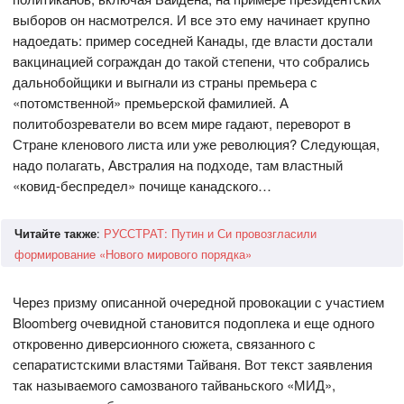
выборов он насмотрелся. И все это ему начинает крупно
надоедать: пример соседней Канады, где власти достали
вакцинацией сограждан до такой степени, что собрались
дальнобойщики и выгнали из страны премьера с
«потомственной» премьерской фамилией. А
политобозреватели во всем мире гадают, переворот в
Стране кленового листа или уже революция? Следующая,
надо полагать, Австралия на подходе, там властный
«ковид-беспредел» почище канадского…
Читайте также
:
РУССТРАТ: Путин и Си провозгласили
формирование «Нового мирового порядка»
Через призму описанной очередной провокации с участием
Bloomberg очевидной становится подоплека и еще одного
откровенно диверсионного сюжета, связанного с
сепаратистскими властями Тайваня. Вот текст заявления
так называемого самозваного тайваньского «МИД»,