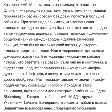
Крылова. «Ай, Моська, знать она сильна, что лает на
Слона!»
,
— приходит на ум, памятуя о стремлении главной
героини этой басни «совсем без драки попасть в большие
забияки»
.
При этом надо понимать, что тайваньская
«моська» никогда не рискнула бы так громко гавкать на две
великие державы, подвергая самодеятельному «сомнению»
общепризнанный международный дипломатический
принцип, если бы не американский патрон, у которого
«моська» сидит в кармане. Или в «переноске» для мелких
домашних животных. Без команды «моськи» не гавкают
потому, что ответить «за базар» сами они не в состоянии, а
подставлять под незапланированный конфликт «шефа» —
дураков нет. Шеф ведь и возмутиться может, что очень
дорого обойдется. Раз «моська» гавкает — значит, «шеф»
подал ей такую команду: «Голос!» Исходя из этого
понимания, выстраиваем две нехитрые комбинации. Одна:
Bloomberg — Госдеп — тайваньский «МИД», другая:
Украина — Тайвань. Во-первых, что Киев и Тайбэй в планах
Вашингтона взаимосвязаны, справедливо упоминали