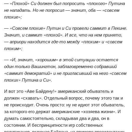
— «Плохой» Си должен был попросить «плохого» Путина
не нападать. Но не попросил — значит, оба —
«совсем
плохие
»;
— «Совсем плохие» Путин и Си провели саммит в Пекине.
Значит, и саммит «плохой». И все, что на нем принято,
— априори находится где-то между «плохим» и «совсем
плохим»;
— «И, значит, «хорошим» в этой ситуации остается
один только Вашингтон, заблаговременно собравший
«саммит демократий» и не пригласивший на него «совсем
плохих» Путина и Си».
И вот это «Аве Байдену!» американский обыватель и
должен «схавать». Отдельный вопрос, почему этого так и
не происходит. Очень просто: ну не идиот этот обыватель,
за которого его держат американские «хозяева жизни». И
думать самостоятельно, складывая два и два, он в
состоянии. И беспринципности игр собственных
политиканов, включая Байдена, на примере президентских