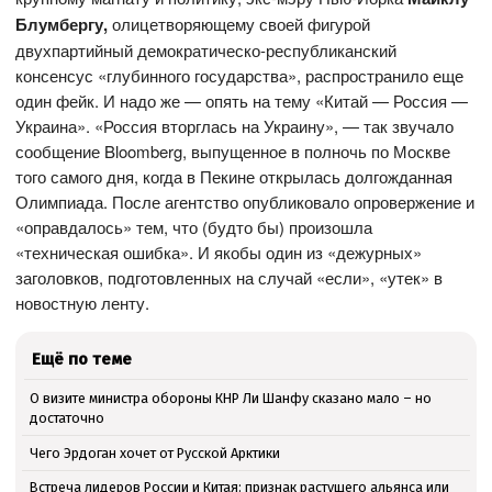
Блумбергу
,
олицетворяющему своей фигурой
двухпартийный демократическо-республиканский
консенсус «глубинного государства», распространило еще
один фейк. И надо же — опять на тему «Китай — Россия —
Украина». «Россия вторглась на Украину», — так звучало
сообщение Bloomberg, выпущенное в полночь по Москве
того самого дня, когда в Пекине открылась долгожданная
Олимпиада. После агентство опубликовало опровержение и
«оправдалось» тем, что (будто бы) произошла
«техническая ошибка». И якобы один из «дежурных»
заголовков, подготовленных на случай «если», «утек» в
новостную ленту.
Ещё по теме
О визите министра обороны КНР Ли Шанфу сказано мало – но
достаточно
Чего Эрдоган хочет от Русской Арктики
Встреча лидеров России и Китая: признак растущего альянса или