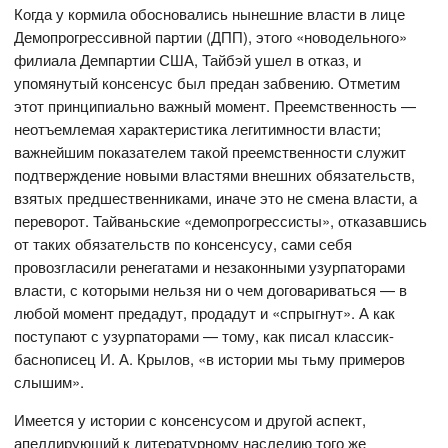
Когда у кормила обосновались нынешние власти в лице
Демопрогрессивной партии (ДПП), этого «новодельного»
филиала Демпартии США, Тайбэй ушел в отказ, и
упомянутый консенсус был предан забвению. Отметим
этот принципиально важный момент. Преемственность —
неотъемлемая характеристика легитимности власти;
важнейшим показателем такой преемственности служит
подтверждение новыми властями внешних обязательств,
взятых предшественниками, иначе это не смена власти, а
переворот. Тайваньские «демопрогрессисты», отказавшись
от таких обязательств по консенсусу, сами себя
провозгласили ренегатами и незаконными узурпаторами
власти, с которыми нельзя ни о чем договариваться — в
любой момент предадут, продадут и «спрыгнут». А как
поступают с узурпаторами — тому, как писал классик-
баснописец И. А. Крылов, «в истории мы тьму примеров
слышим».
Имеется у истории с консенсусом и другой аспект,
апеллирующий к литературному наследию того же