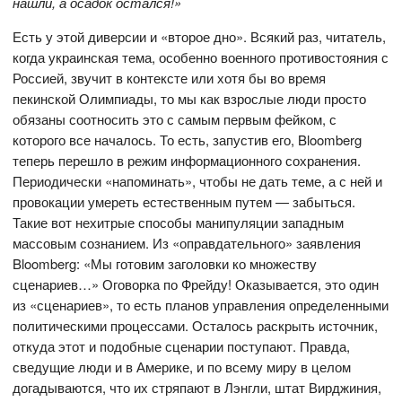
нашли, а осадок остался!»
Есть у этой диверсии и «второе дно». Всякий раз, читатель,
когда украинская тема, особенно военного противостояния с
Россией, звучит в контексте или хотя бы во время
пекинской Олимпиады, то мы как взрослые люди просто
обязаны соотносить это с самым первым фейком, с
которого все началось. То есть, запустив его, Bloomberg
теперь перешло в режим информационного сохранения.
Периодически «напоминать», чтобы не дать теме, а с ней и
провокации умереть естественным путем — забыться.
Такие вот нехитрые способы манипуляции западным
массовым сознанием. Из «оправдательного» заявления
Bloomberg: «Мы готовим заголовки ко множеству
сценариев…» Оговорка по Фрейду! Оказывается, это один
из «сценариев», то есть планов управления определенными
политическими процессами. Осталось раскрыть источник,
откуда этот и подобные сценарии поступают. Правда,
сведущие люди и в Америке, и по всему миру в целом
догадываются, что их стряпают в Лэнгли, штат Вирджиния,