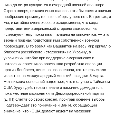
никогда остро нуждается в очередной военной авантюре.
Строго говоря, никаких иных шансов хотя бы свести вничью
ноябрьские промежуточные выборы у него нет. В-третьих, и
мы, и китайцы очень хорошо осведомлены, что когда
представители американской стороны заикаются на
«силовую» тему, показывая пальцем на оппонентов, — это
верный признак подготовки ими собственной военной
провокации. В то время как Вашингтон на весь мир кричал о
близости российского «вторжения» на Украину, в
украинских штабах при поддержке американских и
натовских советников вовсю шла разработка операции
против Донбасса, цинично назначенная, как теперь стало
известно, на международный женский праздник 8 марта.
Нет никаких оснований надеяться, что в случае с Тайванем
США будут действовать иначе и пассивно дожидаться,
пока местные марионетки из Демопрогрессивной партии
(ДПП) слетят со своих кресел, проиграв осенние выборы.
Подтверждает это понимание и Ван И, обращающий
внимание, что «США делают акцент на уважении