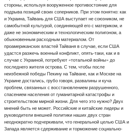
стороны, используя вооруженное противостояние для
подрыва позиций своих соперников. При этом понятно: как
и Украина, Тайвань для США выступает не союзником, не
самобытной культурой, соединяющей его с материком, и
даже не экономическим и технологическим полигоном, а
обыкновенным расходным материалом. От
проамериканских властей Тайваня в случае, если США
удастся разжечь военный конфликт, опять-таки, как и в
случае с Украиной, потребуют «тотальной войны» до
последнего жителя острова. С тем, чтобы после
неизбежной победы Пекину на Тайване, как и Москве на
Украине достались, грубо говоря, развалины и куча
проблем, связанных с восстановлением разрушенного,
спасением населения от гуманитарной катастрофы и
строительством мирной жизни. Для чего это нужно? Двух
мнений быть не может. Российские и китайские лидеры и
руководители внешней политики наших двух стран
неоднократно подчеркивали, что генеральной целью США и
Запада является сдерживание и торможение социально-