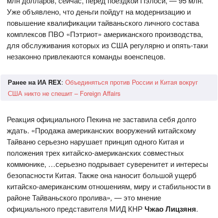
млн долларов, сейчас, перед поездкой Пэлоси, — 95 млн.
Уже объявлено, что деньги пойдут на модернизацию и
повышение квалификации тайваньского личного состава
комплексов ПВО «Пэтриот» американского производства,
для обслуживания которых из США регулярно и опять-таки
незаконно привлекаются команды военспецов.
Ранее на ИА REX
:
Объединяться против России и Китая вокруг
США никто не спешит – Foreign Affairs
Реакция официального Пекина не заставила себя долго
ждать. «Продажа американских вооружений китайскому
Тайваню серьезно нарушает принцип одного Китая и
положения трех китайско-американских совместных
коммюнике, …серьезно подрывает суверенитет и интересы
безопасности Китая. Также она наносит большой ущерб
китайско-американским отношениям, миру и стабильности в
районе Тайваньского пролива»
,
— это мнение
официального представителя МИД КНР
Чжао Лицзяня
.