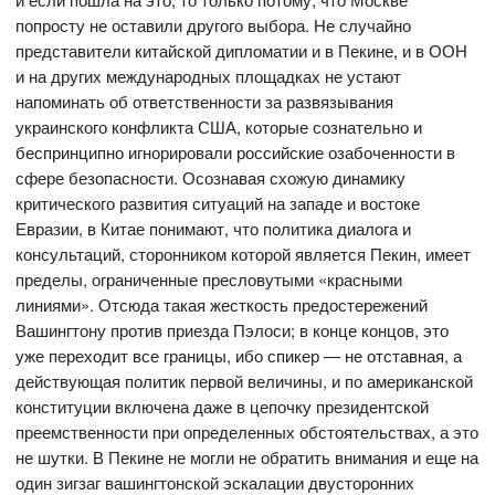
попросту не оставили другого выбора. Не случайно
представители китайской дипломатии и в Пекине, и в ООН
и на других международных площадках не устают
напоминать об ответственности за развязывания
украинского конфликта США, которые сознательно и
беспринципно игнорировали российские озабоченности в
сфере безопасности. Осознавая схожую динамику
критического развития ситуаций на западе и востоке
Евразии, в Китае понимают, что политика диалога и
консультаций, сторонником которой является Пекин, имеет
пределы, ограниченные пресловутыми «красными
линиями». Отсюда такая жесткость предостережений
Вашингтону против приезда Пэлоси; в конце концов, это
уже переходит все границы, ибо спикер — не отставная, а
действующая политик первой величины, и по американской
конституции включена даже в цепочку президентской
преемственности при определенных обстоятельствах, а это
не шутки. В Пекине не могли не обратить внимания и еще на
один зигзаг вашингтонской эскалации двусторонних