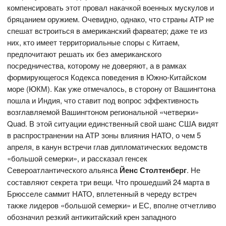
компенсировать этот провал накачкой военных мускулов и
бряцанием оружием. Очевидно, однако, что страны АТР не
спешат встроиться в американский фарватер; даже те из
них, кто имеет территориальные споры с Китаем,
предпочитают решать их без американского
посредничества, которому не доверяют, а в рамках
формирующегося Кодекса поведения в Южно-Китайском
море (ЮКМ). Как уже отмечалось, в сторону от Вашингтона
пошла и Индия, что ставит под вопрос эффективность
возглавляемой Вашингтоном региональной «четверки»
Quad. В этой ситуации единственный свой шанс США видят
в распространении на АТР зоны влияния НАТО, о чем 5
апреля, в канун встречи глав дипломатических ведомств
«большой семерки», и рассказал генсек
Североатлантического альянса
Йенс Столтенберг
. Не
составляют секрета три вещи. Что прошедший 24 марта в
Брюсселе саммит НАТО, вплетенный в череду встреч
также лидеров «большой семерки» и ЕС, вполне отчетливо
обозначил резкий антикитайский крен западного