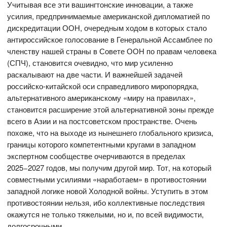
Учитывая все эти вашингтонские инновации, а также
усилия, предпринимаемые американской дипломатией по
дискредитации ООН, очередным ходом в которых стало
антироссийское голосование в Генеральной Ассамблее по
членству нашей страны в Совете ООН по правам человека
(СПЧ), становится очевидно, что мир усиленно
раскалывают на две части. И важнейшей задачей
российско-китайской оси справедливого миропорядка,
альтернативного американскому «миру на правилах»,
становится расширение этой альтернативной зоны прежде
всего в Азии и на постсоветском пространстве. Очень
похоже, что на выходе из нынешнего глобального кризиса,
границы которого компетентными кругами в западном
экспертном сообществе очерчиваются в пределах
2025−2027 годов, мы получим другой мир. Тот, на который
совместными усилиями «наработаем» в противостоянии
западной логике новой Холодной войны. Уступить в этом
противостоянии нельзя, ибо коллективные последствия
окажутся не только тяжелыми, но и, по всей видимости,
долгосрочными.