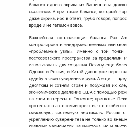
баланса одного окрика из Вашингтона должно
сказанном. А при таком балансе, который фо
даже окрика, ибо в ответ, грубо говоря, попр
вроде и не гегемон вовсе.
Важнейшая составляющая баланса Pax Am
контролировать «недружественных» или свое
«проблемные узлы». Именно с той точки 
постсоветского пространства за пределами 
использовать для создания Пекину еще более 
Однако и Россия, и Китай давно уже переста
судьбу в свои суверенные руки. А еще — пре
десяткам и сотням стран и побуждая их сл
экономическое давление США с помощью режи
на свои интересы в Гонконге; принятые Пек
протестах в автономии крест и, что особенно
смысловую, системную вертикаль. Россия 
укреплению суверенитета не только во внешн
киевских марионеток Вашингтона, но и внут