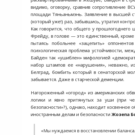
видимо, оговорку, сравнив сопротивление ВС
площади Тяньаньмэнь. Заявление в высшей с
(который уже!) раз, забывшись, утратил конт
Как говорится, что общего у прошлогоднего ш
Фрейду, в голове — это единственный, кроме 
пытаясь побольнее «зацепить» оппонентов
психологическая проблема устойчивости, ме
Байден так «ушиблен» мифологией «демократи
набор штампов ее «нарушения», неважно, из
Белград, бомбить который в сенаторской мо
забывается. Даже в старческой деменции.
Нагороженный «огород» из американских об
логики и явно притянутых за уши (при че
безопасности»?), однако, находит косвенное 
иностранным делам и безопасности
Жозепа Б
«Мы нуждаемся в восстановлении баланса