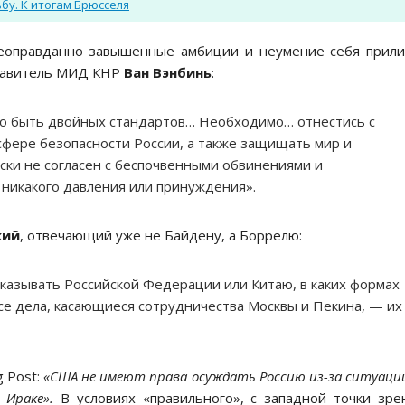
бу. К итогам Брюсселя
 неоправданно завышенные амбиции и неумение себя прил
ставитель МИД КНР
Ван Вэнбинь
:
о быть двойных стандартов… Необходимо… отнестись с
сфере безопасности России, а также защищать мир и
ски не согласен с беспочвенными обвинениями и
 никакого давления или принуждения».
кий
, отвечающий уже не Байдену, а Боррелю:
указывать Российской Федерации или Китаю, в каких формах
се дела, касающиеся сотрудничества Москвы и Пекина, — их
 Post:
«США не имеют права осуждать Россию из-за ситуаци
 Ираке».
В условиях «правильного», с западной точки зре