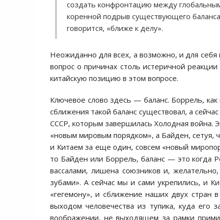
создать конфронтацию между глобальным
коренной подрыв существующего баланса»,
говорится, «ближе к делу».
Неожиданно для всех, а возможно, и для себ
вопрос о причинах столь истеричной реакции 
китайскую позицию в этом вопросе.
Ключевое слово здесь — баланс. Боррель, как 
сближения такой баланс существовал, а сейча
СССР, которым завершилась Холодная война. Э
«новым мировым порядком», а Байден, сетуя, 
и Китаем за еще один, совсем «новый миропор
то Байден или Боррель, баланс — это когда Р
вассалами, лишена союзников и, желательно
зубами». А сейчас мы и сами укрепились, и К
«гегемону», и сближение наших двух стран 
выходом человечества из тупика, куда его з
воображении, не выходящем за рамки прими