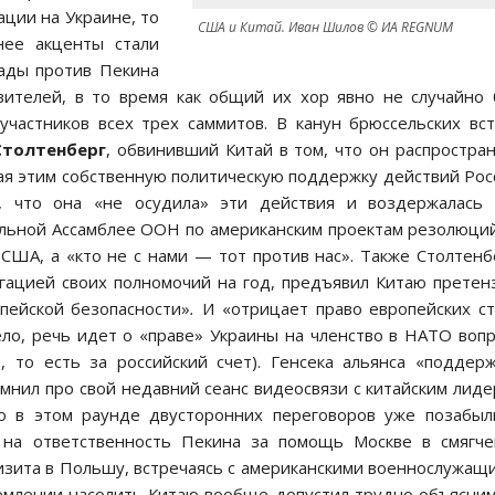
ции на Украине, то
США и Китай. Иван Шилов © ИА REGNUM
нее акценты стали
пады против Пекина
вителей, в то время как общий их хор явно не случайно
участников всех трех саммитов. В канун брюссельских вс
толтенберг
, обвинивший Китай в том, что он распростра
ая этим собственную политическую поддержку действий Рос
, что она «не осудила» эти действия и воздержалась 
альной Ассамблее ООН по американским проектам резолюци
США, а «кто не с нами — тот против нас». Также Столтенб
ацией своих полномочий на год, предъявил Китаю претен
пейской безопасности»
.
И «отрицает право европейских с
ело, речь идет о «праве» Украины на членство в НАТО воп
 то есть за российский счет). Генсека альянса «поддер
омнил про свой недавний сеанс видеосвязи с китайским лид
о в этом раунде двусторонних переговоров уже позабыл
 на ответственность Пекина за помощь Москве в смягч
визита в Польшу, встречаясь с американскими военнослужащ
емлении насолить Китаю вообще допустил трудно объясни