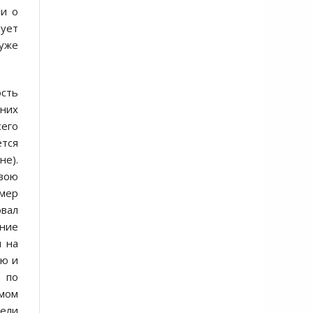
ли о
дует
 уже
сть
 них
его
ется
не).
свою
имер
овал
ение
и на
ую и
 по
омом
дели