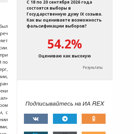
С 18 по 20 сентября 2026 года
состоятся выборы в
Государственную думу IX созыва.
Как вы оцениваете возможность
 был
фальсификации выборов?
треч
54.2%
няет
сии.
при
Оцениваю как высокую
й по
Результаты
ерг,
зии,
тран
реки
жал»
Подписывайтесь на ИА REX
ером
и, с
ении
ими,
мую,