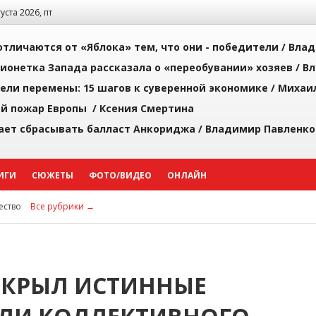
густа 2026, пт
тличаются от «Яблока» тем, что они - победители /
Влад
ионетка Запада рассказала о «переобувании» хозяев /
Вл
рели перемены: 15 шагов к суверенной экономике /
Михаи
й пожар Европы /
Ксения Смертина
ает сбрасывать балласт Анкориджа /
Владимир Павленко
ИГИ
СЮЖЕТЫ
ФОТО/ВИДЕО
ОНЛАЙН
ство
Все рубрики →
СКРЫЛ ИСТИННЫЕ