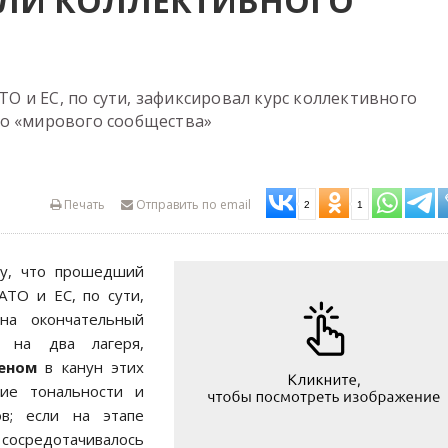
ЕЛИ КОЛЛЕКТИВНОГО
 и ЕС, по сути, зафиксировал курс коллективного
го «мирового сообщества»
Печать
Отправить по email
2
1
му, что прошедший
АТО и ЕС, по сути,
 на окончательный
» на два лагеря,
еном
в канун этих
ие тональности и
в; если на этапе
 сосредотачивалось