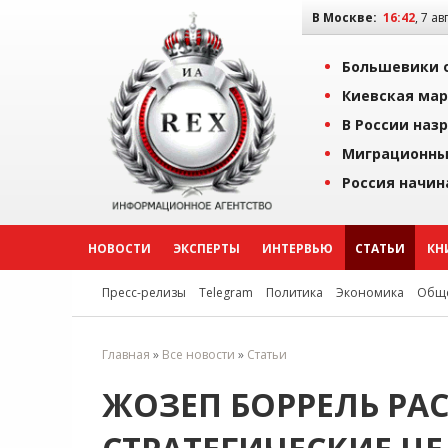
В Москве:
16:42
, 7 ав
Большевики о
Киевская мар
В России наз
Миграционны
Россия начин
НОВОСТИ
ЭКСПЕРТЫ
ИНТЕРВЬЮ
СТАТЬИ
КН
Пресс-релизы
Telegram
Политика
Экономика
Обще
Главная
»
Все новости
»
Статьи
ЖОЗЕП БОРРЕЛЬ РА