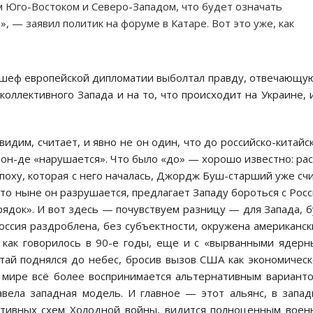
 Юго-Востоком и Северо-Западом, что будет означать
 — заявил политик на форуме в Катаре. Вот это уже, как
я шеф европейской дипломатии выболтал правду, отвечающу
коллективного Запада и на то, что происходит на Украине, 
видим, считает, и явно не он один, что до российско-китайс
с он-де «нарушается». Что было «до» — хорошо известно: ра
поху, которая с него началась, Джордж Буш-старший уже сч
что ныне он разрушается, предлагает Западу бороться с Рос
ядок». И вот здесь — почувствуем разницу — для Запада, 
оссия раздроблена, без субъектности, окружена американс
, как говорилось в 90-е годы, еще и с «вырванными ядер
итай поднялся до небес, бросив вызов США как экономичес
в мире всё более воспринимается альтернативным вариант
авела западная модель. И главное — этот альянс, в запа
тивных схем Холодной войны, видится полноценным вое