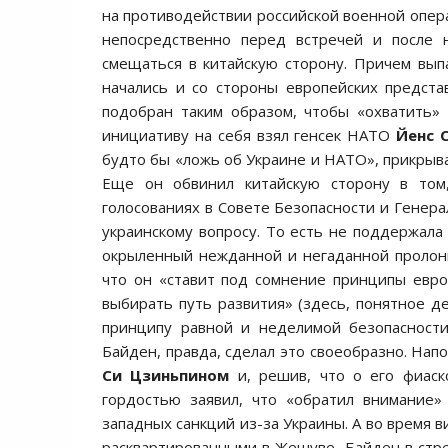
на противодействии российской военной опера
непосредственно перед встречей и после 
смещаться в китайскую сторону. Причем вы
начались и со стороны европейских предста
подобран таким образом, чтобы «охватить» 
инициативу на себя взял генсек НАТО
Йенс С
будто бы «ложь об Украине и НАТО», прикрыв
Еще он обвинил китайскую сторону в том
голосованиях в Совете Безопасности и Генер
украинскому вопросу. То есть не поддержала 
окрыленный нежданной и негаданной пролонг
что он «ставит под сомнение принципы евро
выбирать путь развития» (здесь, понятное д
принципу равной и неделимой безопасности,
Байден, правда, сделал это своеобразно. Нап
Си Цзиньпином
и, решив, что о его фиаск
гордостью заявил, что «обратил внимание»
западных санкций из-за Украины. А во время 
расквартированными в Жешуве, Байден в стр