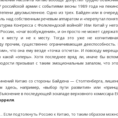
У российской армии с событиями весны 1989 года на пекин
тепени двусмысленное. Одно из трех. Байден или в очере
роль над собственным речевым аппаратом и «перепутал понят
турма Конгресса с Фолклендской войной? Или Китай у него
России, «очаг возбуждения», и он просто не может сдержат
 к месту и не к месту. Тогда это уже не когнитивная
жду прочим, существенно ограничивающая дееспособность.
и», что она ему везде «точка отсчета». И повсюду мерещ
 какой «оперы». Хотя последнее вряд ли, иначе бы вспо
лодости призывал с таким эмоциональным запалом, что эт
винений Китаю со стороны Байдена — Столтенберга, лише
м здесь, например, «выбор пути развития» или «принц
объяснение в последующей эскападе верховного комиссара Е
орреля
.
… Если подтолкнуть Россию к Китаю, то таким образом можн