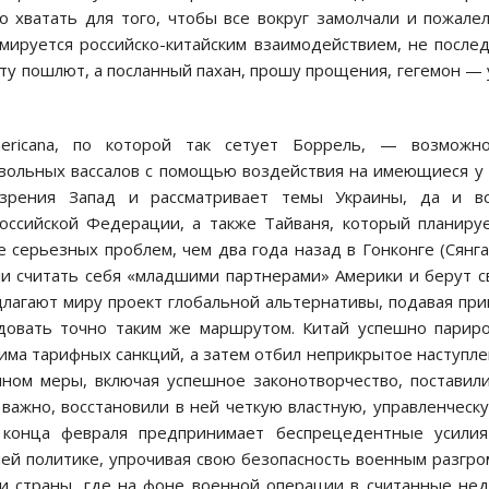
 хватать для того, чтобы все вокруг замолчали и пожале
рмируется российско-китайским взаимодействием, не после
осту пошлют, а посланный пахан, прошу прощения, гегемон —
ericana, по которой так сетует Боррель, — возможно
вольных вассалов с помощью воздействия на имеющиеся у
зрения Запад и рассматривает темы Украины, да и вс
Российской Федерации, а также Тайваня, который планиру
серьезных проблем, чем два года назад в Гонконге (Сянга
ли считать себя «младшими партнерами» Америки и берут 
длагают миру проект глобальной альтернативы, подавая пр
едовать точно таким же маршрутом. Китай успешно парир
ма тарифных санкций, а затем отбил неприкрытое наступл
ином меры, включая успешное законотворчество, поставил
 важно, восстановили в ней четкую властную, управленческ
с конца февраля предпринимает беспрецедентные усилия
ей политике, упрочивая свою безопасность военным разгр
ри страны, где на фоне военной операции в считанные не