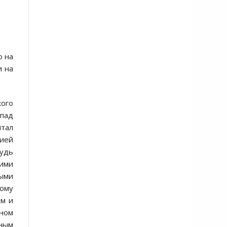
ю на
и на
кого
спад
итал
сией
будь
кими
ными
кому
ом и
дном
нным