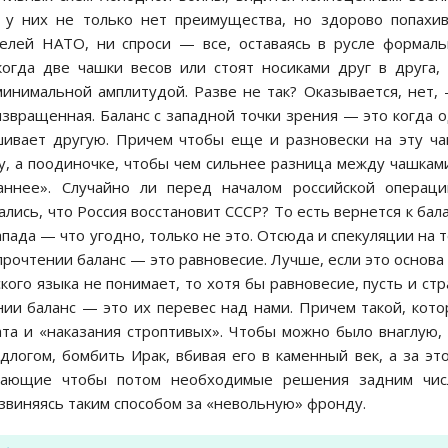
у них не только нет преимущества, но здорово попахив
телей НАТО, ни спроси — все, оставаясь в русле формал
когда две чашки весов или стоят носиками друг в друга,
минимальной амплитудой. Разве не так? Оказывается, нет,
 извращенная. Баланс с западной точки зрения — это когда 
ешивает другую. Причем чтобы еще и разновески на эту ч
зу, а поодиночке, чтобы чем сильнее разница между чашка
ннее». Случайно ли перед началом российской операци
лись, что Россия восстановит СССР? То есть вернется к бал
пада — что угодно, только не это. Отсюда и спекуляции на 
 прочтении баланс — это равновесие. Лучше, если это основа
кого языка не понимает, то хотя бы равновесие, пусть и стр
нии баланс — это их перевес над нами. Причем такой, кот
та и «наказания строптивых». Чтобы можно было внаглую,
огом, бомбить Ирак, вбивая его в каменный век, а за эт
ужающие чтобы потом необходимые решения задним чис
звиняясь таким способом за «невольную» фронду.