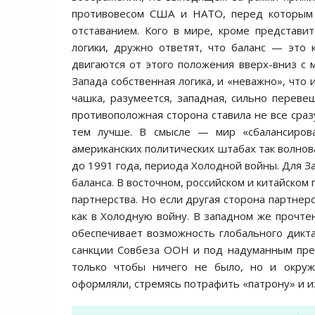
противовесом США и НАТО, перед которым 
отставанием. Кого в мире, кроме представи
логики, дружно ответят, что баланс — это 
двигаются от этого положения вверх-вниз с 
Запада собственная логика, и «неважно», что
чашка, разумеется, западная, сильно перев
противоположная сторона ставила не все сра
тем лучше. В смысле — мир «сбалансирова
американских политических штабах так волнова
до 1991 года, периода Холодной войны. Для За
баланса. В восточном, российском и китайском
партнерства. Но если другая сторона партнерс
как в Холодную войну. В западном же прочте
обеспечивает возможность глобального дикта
санкции Совбеза ООН и под надуманным предл
только чтобы ничего не было, но и окр
оформляли, стремясь потрафить «патрону» и и