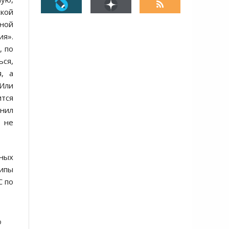
ской
дной
ия».
, по
ься,
, а
 Или
ится
мнил
о не
нных
ипы
С по
о