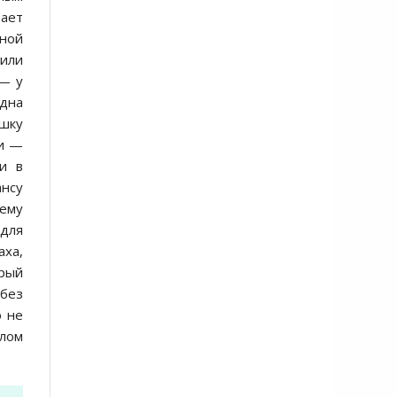
ает
ьной
 или
 — у
одна
ашку
ми —
и в
ансу
тему
 для
аха,
орый
 без
о не
лом