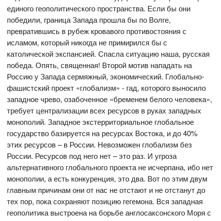
единого геополитического пространства. Если бы они
победили, граница Запада прошла бы по Волге,
превратившись в рубеж кровавого противостояния с
исламом, который никогда не примирился бы с
католической экспансией. Спасла ситуацию наша, русская
победа. Опять, священная! Второй мотив нападать на
Россию у Запада сермяжный, экономический. Глобально-
фашистский проект «глобализм» - гад, которого выносило
западное чрево, озабоченное «бременем белого человека»,
требует централизации всех ресурсов в руках западных
монополий. Западное экстерриториальное глобальное
государство базируется на ресурсах Востока, и до 40%
этих ресурсов – в России. Невозможен глобализм без
России. Ресурсов под него нет – это раз. И угроза
альтернативного глобального проекта не исчерпана, ибо нет
монополии, а есть конкуренция, это два. Вот по этим двум
главным причинам они от нас не отстают и не отстанут до
тех пор, пока сохраняют позицию гегемона. Вся западная
геополитика выстроена на борьбе англосаксонского Моря с