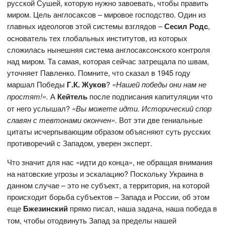
русской Сушей, которую нужно завоевать, чтобы править
миром. Цель англосаксов – мировое господство. Один из
главных идеологов этой системы взглядов –
Сесил Родс
,
основатель тех глобальных институтов, из которых
сложилась нынешняя система англосаксонского контроля
над миром. Та самая, которая сейчас затрещала по швам,
уточняет Павленко. Помните, что сказал в 1945 году
маршал Победы
Г.К. Жуков
?
«Нашей победы они нам не
простят!».
А
Кейтель
после подписания капитуляции что
от него услышал?
«Вы можете идти. Исторический спор
славян с тевтонами окончен».
Вот эти две гениальные
цитаты исчерпывающим образом объясняют суть русских
противоречий с Западом, уверен эксперт.
Что значит для нас «идти до конца», не обращая внимания
на натовские угрозы и эскалацию? Поскольку Украина в
данном случае – это не субъект, а территория, на которой
происходит борьба субъектов – Запада и России, об этом
еще
Бжезинский
прямо писал, наша задача, наша победа в
том, чтобы отодвинуть Запад за пределы нашей