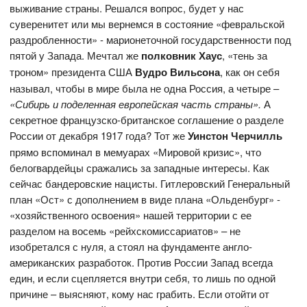
выживание страны. Решался вопрос, будет у нас
суверенитет или мы вернемся в состояние «февральской
раздробленности» - марионеточной государственности под
пятой у Запада. Мечтал же
полковник Хаус
,
«тень за
троном» президента США
Вудро Вильсона
, как он себя
называл, чтобы в мире была не одна Россия, а четыре –
«Сибирь и поделенная европейская часть страны».
А
секретное французско-британское соглашение о разделе
России от декабря 1917 года? Тот же
Уинстон Черчилль
прямо вспоминал в мемуарах «Мировой кризис», что
белогвардейцы сражались за западные интересы. Как
сейчас бандеровские нацисты. Гитлеровский Генеральный
план «Ост» с дополнением в виде плана «Ольденбург» -
«хозяйственного освоения» нашей территории с ее
разделом на восемь «рейхскомиссариатов» – не
изобретался с нуля, а стоял на фундаменте англо-
американских разработок. Против России Запад всегда
един, и если сцепляется внутри себя, то лишь по одной
причине – выясняют, кому нас грабить. Если отойти от