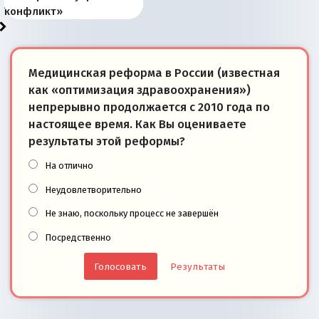
суверенной экономике
Анкориджа
внутренней политике
отношениям с Россией?
Южной Осетии
измерение
конфликт»
Медицинская реформа в России (известная
как «оптимизация здравоохранения»)
непрерывно продолжается с 2010 года по
настоящее время. Как Вы оцениваете
результаты этой реформы?
На отлично
Неудовлетворительно
Не знаю, поскольку процесс не завершён
Посредственно
Результаты