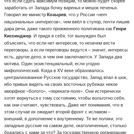
что если сдать максимум позиций, то можно будет скорее
заработать от Запада бочку варенья и мешок печенья.
Говорил же министр
Козырев
, что у России
«нет
национальных интересов»,
чем ввёл в ступор, почти лишив
дара речи, даже такого прожженного политикана как
Генри
Киссинджер
. И придя в себя, тот вынужден был
объяснять, что если нет интересов, то незачем вести
переговоры, а если переговоры ведутся – значит, интересы
есть, другое дело, в чем они заключаются. У Запада два
мотива. Один экзистенциальный, если угодно
мифологический. Когда в XV веке образовалось
централизованное Русское государство, Запад впал в шок,
ибо привык видеть на своих восточных рубежах некое
аморфное «болото», «перекати-поле». Они истерически
хотят вернуться к тому состоянию, чтобы вольготно себя,
как они считают, чувствовать. Даже нет понимания, что в
этом случае их ожидает второй фронт с исламом –
внешний, в дополнение к внутреннему. Те же поляки, это
западные русские на самом деле, окатоличенные, столько
бодались с нами за что? За государственную организацию