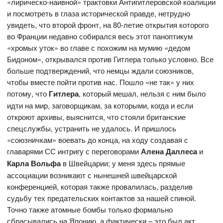
«лирическо-наивной» трактовки Антигитлеровской коалиции
и посмотреть в глаза исторической правде, нетрудно
увидеть, что второй фронт, на 80-летие открытия которого
во Франции недавно собирался весь этот паноптикум
«хромых уток» во главе с похожим на мумию «дедом
Бидоном», открывался против Гитлера только условно. Все
больше подтверждений, что немцы ждали союзников,
чтобы вместе пойти против нас. Пошло «не так» у них
потому, что
Гитлера
, который мешал, нельзя с ним было
идти на мир, заговорщикам, за которыми, когда и если
откроют архивы, выяснится, что стояли британские
спецслужбы, устранить не удалось. И пришлось
«союзничкам» воевать до конца, на ходу создавая с
главарями СС интригу с переговорами
Алена Даллеса
и
Карла Вольфа
в Швейцарии;
у меня здесь прямые
ассоциации возникают с нынешней швейцарской
конференцией, которая также провалилась, разделив
судьбу тех предательских контактов за нашей спиной.
Точно также атомные бомбы только формально
сбрасывались на Японию, а фактически – это был акт