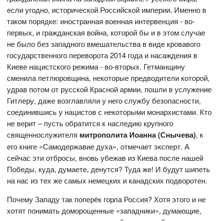
если угодно, исторической Российской империи. Именно в
таком порядке: иностранная военная интервенция - во-
первых, и гражданская война, которой бы и в этом случае
не было без западного вмешательства в виде кровавого
государственного переворота 2014 года и насаждения в
Киеве нацистского режима - во-вторых. Гетманщину
сменила петлюровщина, некоторые предводители которой,
удрав потом от русской Красной армии, пошли в услужение
Гитлеру, даже возглавляли у него службу безопасности,
соединившись у нацистов с некоторыми монархистами. Кто
не верит – пусть обратится к наследию крупного
священнослужителя
митрополита Иоанна (Снычева)
, к
его книге «Самодержавие духа», отмечает эксперт. А
сейчас эти отбросы, вновь убежав из Киева после нашей
Победы, куда, думаете, денутся? Туда же! И будут шипеть
на нас из тех же самых немецких и канадских подворотен.
Почему Западу так поперёк горла Россия? Хотя этого и не
хотят понимать доморощенные «западники», думающие,