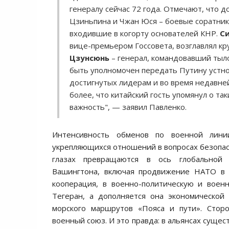
генералу сейчас 72 года. Отмечают, что 
Цзиньпина и Чжан Юся – боевые соратники
входившие в когорту основателей КНР.
С
вице-премьером Госсовета, возглавлял к
Цзунсюнь
– генерал, командовавший тыл
быть уполномочен передать Путину устно
достигнутых лидерам и во время недавней
более, что китайский гость упомянул о та
важность", — заявил Павленко.
Интенсивность обменов по военной лини
укрепляющихся отношений в вопросах безопасн
глазах превращаются в ось глобальной 
Вашингтона, включая продвижение НАТО в А
кооперация, в военно-политическую и воен
Тегеран, а дополняется она экономической
морского маршрутов «Пояса и пути». Сторо
военный союз. И это правда: в альянсах суще