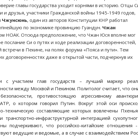
доверие главы государства уходит корнями в историю. Отцы С
 и друзья, участники Гражданской войны 1945-1949 годов,
и Чжунсюнь
, один из авторов Конституции КНР работал
рупнейшую по экономике провинцию Гуандун.
Чжан
ом НОАК. Отсюда предположение, что Чжан Юся вполне мог
е послание Си о путях и ходе реализации договоренностей,
 встречи в Пекине, на полях форума «Пояса и пути». Тем
ких договоренностях даже в открытой части, подчеркнув их
и с участием глав государств – лучший маркер реал
ости между Москвой и Пекином. Политолог считает, что он
безопасности, противостоящую агрессивному авантюри
ТР, о котором говорил Путин. Вокруг этой оси происх
но-техническую составляющие которых вовлечены Пхень
 и транспортно-инфраструктурной интеграцией сухопутно
ны подчеркивают, что российско-китайские отношения 
ствуют ведущие и ведомые, а в случае с взаимодействием Ро