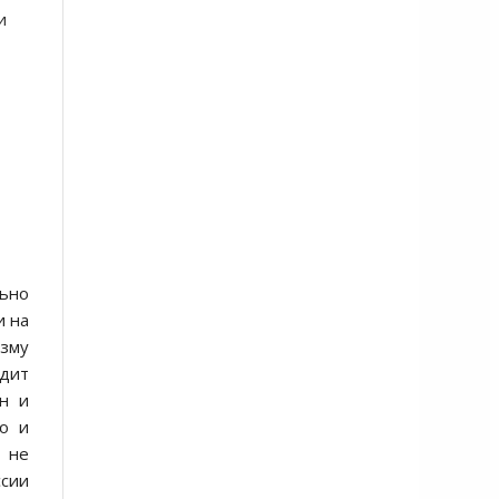
и
ьно
и на
зму
одит
ян и
го и
- не
ссии