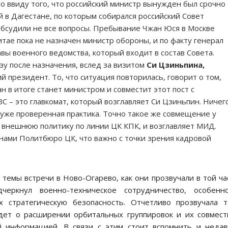
о ввиду того, что российский министр вынужден был срочно
й в Дагестане, по которым собирался российский Совет
обсудили не все вопросы. Пребывание Чжан Юся в Москве
итае пока не назначен министр обороны, и по факту генерал
ы военного ведомства, который входит в состав Совета.
азу после назначения, вслед за визитом
Си Цзиньпина,
й президент. То, что ситуация повторилась, говорит о том,
н в итоге станет министром и совместит этот пост с
С – это главкомат, который возглавляет Си Цзиньпин. Ничег
 уже проверенная практика. Точно такое же совмещение у
внешнюю политику по линии ЦК КПК, и возглавляет МИД.
ленами Политбюро ЦК, что важно с точки зрения кадровой
темы встречи в Ново-Огарево, как они прозвучали в той ча
черкнул военно-техническое сотрудничество, особенн
 стратегическую безопасность. Отчетливо прозвучала 
идет о расширении орбитальных группировок и их совмес
 информацией. В связи с этим стоит вспомнить и неда