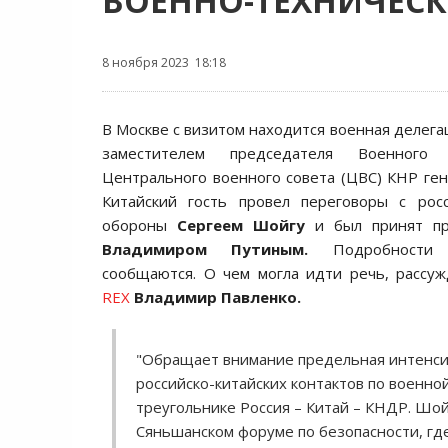
ВОЕННО-ТЕХНИЧЕСК
8 ноября 2023 18:18
В Москве с визитом находится военная делегац
заместителем председателя Военног
Центрального военного совета (ЦВС) КНР ге
Китайский гость провел переговоры с рос
обороны
Сергеем Шойгу
и был принят пр
Владимиром Путиным.
Подробности 
сообщаются. О чем могла идти речь, рассу
REX
Владимир Павленко.
"Обращает внимание предельная интенси
российско-китайских контактов по военной
треугольнике Россия – Китай – КНДР. Шой
Сяньшанском форуме по безопасности, где