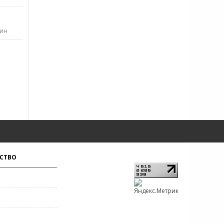
пин
СТВО