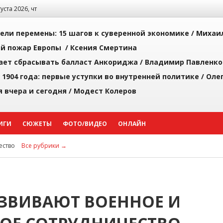
густа 2026, чт
рели перемены: 15 шагов к суверенной экономике /
Михаи
й пожар Европы /
Ксения Смертина
ает сбрасывать балласт Анкориджа /
Владимир Павленко
 1904 года: первые уступки во внутренней политике /
Оле
я вчера и сегодня /
Модест Колеров
ИГИ
СЮЖЕТЫ
ФОТО/ВИДЕО
ОНЛАЙН
ство
Все рубрики →
АЗВИВАЮТ ВОЕННОЕ И