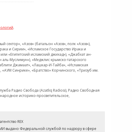
нологий
.
 сектор», «Азов» (батальон «Азов», полк «Азов»),
рака и Сирии», «Исламское Государство Ирака и
или «Египетский исламский джихад»), «Джабхат ан-
н аль-Муслимун»), «Меджлис крымско-татарского
Таблиги Джамаат», «Лашкар-И-Тайба», «Исламская
 «АУМ Синрике», «Братство» Корчинского, «Тризуб им.
ужба Радио Свобода (Azatliq Radiosi), Радио Свободная
ждународное историко-просветительское,
гентство REX
СМИ выдано Федеральной службой по надзору в сфере