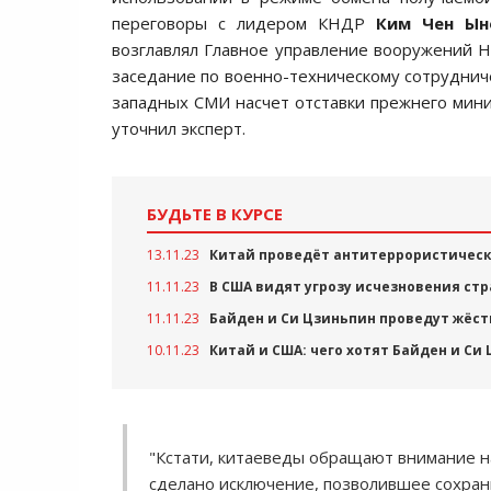
переговоры с лидером КНДР
Ким Чен Ын
возглавлял Главное управление вооружений Н
заседание по военно-техническому сотрудниче
западных СМИ насчет отставки прежнего мини
уточнил эксперт.
БУДЬТЕ В КУРСЕ
13.11.23
Китай проведёт антитеррористически
11.11.23
В США видят угрозу исчезновения стр
11.11.23
Байден и Си Цзиньпин проведут жёст
10.11.23
Китай и США: чего хотят Байден и Си
"Кстати, китаеведы обращают внимание н
сделано исключение, позволившее сохрани