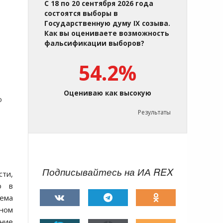
С 18 по 20 сентября 2026 года
состоятся выборы в
Государственную думу IX созыва.
Как вы оцениваете возможность
фальсификации выборов?
54.2%
Оцениваю как высокую
о
Результаты
Подписывайтесь на ИА REX
сти,
о в
тема
тном
вние