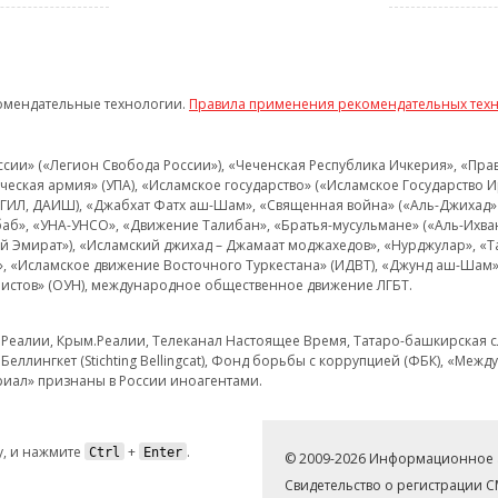
омендательные технологии.
Правила применения рекомендательных тех
и» («Легион Свобода России»), «Чеченская Республика Ичкерия», «Правый
еская армия» (УПА), «Исламское государство» («Исламское Государство И
 ИГИЛ, ДАИШ), «Джабхат Фатх аш-Шам», «Священная война» («Аль-Джихад» 
аб», «УНА-УНСО», «Движение Талибан», «Братья-мусульмане» («Аль-Ихва
кий Эмират»), «Исламский джихад – Джамаат моджахедов», «Нурджулар», «
», «Исламское движение Восточного Туркестана» (ИДВТ), «Джунд аш-Шам»,
истов» (ОУН), международное общественное движение ЛГБТ.
з.Реалии, Крым.Реалии, Телеканал Настоящее Время, Татаро-башкирская сл
Беллингкет (Stichting Bellingcat), Фонд борьбы с коррупцией (ФБК), «Ме
иал» признаны в России иноагентами.
, и нажмите
+
.
Ctrl
Enter
© 2009-2026 Информационное а
Свидетельство о регистрации 