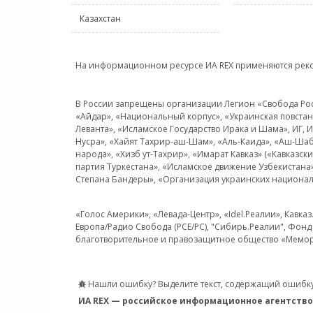
Казахстан
На информационном ресурсе ИА REX применяются рек
В России запрещены организации Легион «Свобода Росси
«Айдар», «Национальный корпус», «Украинская повстанч
Леванта», «Исламское Государство Ирака и Шама», ИГ,
Нусра», «Хайят Тахрир-аш-Шам», «Аль-Каида», «Аш-Шаб
народа», «Хизб ут-Тахрир», «Имарат Кавказ» («Кавказс
партия Туркестана», «Исламское движение Узбекистана
Степана Бандеры», «Организация украинских национал
«Голос Америки», «Левада-Центр», «Idel.Реалии», Кавка
Европа/Радио Свобода (PCE/PC), "Сибирь.Реалии", Фонд 
благотворительное и правозащитное общество «Мемор
Нашли ошибку? Выделите текст, содержащий ошибку
ИА REX — российское информационное агентство