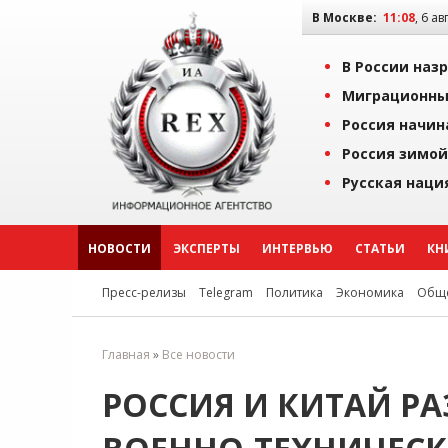
В Москве:
11:08
, 6 ав
В России наз
Миграционны
Россия начин
Россия зимой
Русская наци
НОВОСТИ
ЭКСПЕРТЫ
ИНТЕРВЬЮ
СТАТЬИ
КН
Пресс-релизы
Telegram
Политика
Экономика
Обще
Главная
»
Все новости
РОССИЯ И КИТАЙ Р