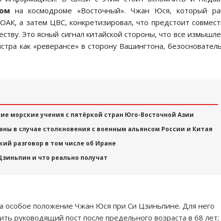
ом
на космодроме «Восточный». Чжан Юся, который ра
ОАК, а затем ЦВС, конкретизировал, что предстоит совмес
ству. Это ясный сигнал китайской стороны, что все измышл
стра как «реверансе» в сторону Вашингтона, безосновател
е морские учения с пятёркой стран Юго-Восточной Азии
аны в случае столкновения с военным альянсом России и Китая
кий разговор в том числе об Иране
 Цзиньпин и что реально получат
а особое положение Чжан Юся при Си Цзиньпине. Для него
ть руководящий пост после предельного возраста в 68 лет;