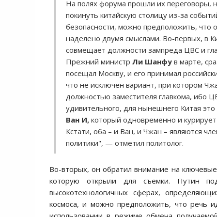
На полях форума прошли их переговоры, н
покинуть китайскую столицу из-за событи
безопасности, можно предположить, что 
наделено двумя смыслами. Во-первых, в К
совмещает должности зампреда ЦВС и глав
Прежний министр
Ли Шанфу
в марте, ср
посещал Москву, и его принимал российски
что не исключен вариант, при котором Чжа
должностью заместителя главкома, ибо ЦВ
удивительного, для нынешнего Китая это
Ван И,
который одновременно и курирует 
Кстати, оба – и Ван, и Чжан – являются ч
политики", — отметил политолог.
Во-вторых, он обратил внимание на ключевые 
которую открыли для съемки. Путин под
высокотехнологичных сферах, определяющих
космоса, и можно предположить, что речь 
использовании в режиме обмена получаемой