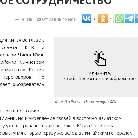
ОЕ СОТРУДНИЧЕСТВО
Печать
Отправить по email
1
1
ия Китая во главе с
о совета КПК и
нералом
Чжан Юся.
сийским министром
езидентом России
переговоров не
ждает обозреватель
Китай и Россия. Иллюстрация: REX
вность не только
 линии, но и укрепление связей в восточно-азиатском
гу уже встречался на днях с Чжан Юся в Пекине на
 выступил вторым, сразу же вслед за китайским генералом.