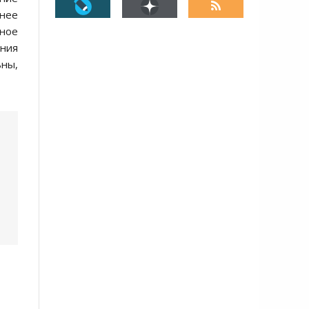
нее
тное
ения
ьны,