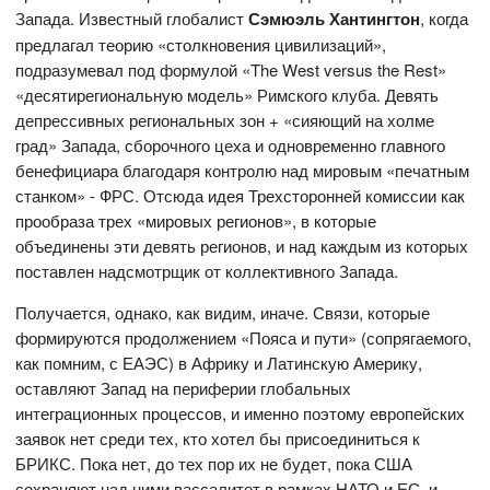
Запада. Известный глобалист
Сэмюэль Хантингтон
, когда
предлагал теорию «столкновения цивилизаций»,
подразумевал под формулой «The West versus the Rest»
«десятирегиональную модель» Римского клуба. Девять
депрессивных региональных зон + «сияющий на холме
град» Запада, сборочного цеха и одновременно главного
бенефициара благодаря контролю над мировым «печатным
станком» - ФРС. Отсюда идея Трехсторонней комиссии как
прообраза трех «мировых регионов», в которые
объединены эти девять регионов, и над каждым из которых
поставлен надсмотрщик от коллективного Запада.
Получается, однако, как видим, иначе. Связи, которые
формируются продолжением «Пояса и пути» (сопрягаемого,
как помним, с ЕАЭС) в Африку и Латинскую Америку,
оставляют Запад на периферии глобальных
интеграционных процессов, и именно поэтому европейских
заявок нет среди тех, кто хотел бы присоединиться к
БРИКС. Пока нет, до тех пор их не будет, пока США
сохраняют над ними вассалитет в рамках НАТО и ЕС, и