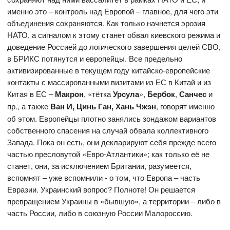
именно это – контроль над Европой – главное, для чего эти
объединения сохраняются. Как только начнется эрозия
НАТО, а сигналом к этому станет обвал киевского режима и
доведение Россией до логического завершения целей СВО,
в БРИКС потянутся и европейцы. Все предельно
активизированные в текущем году китайско-европейские
контакты с массированными визитами из ЕС в Китай и из
Китая в ЕС –
Макрон
, «тётка
Урсула
»,
Бербок
,
Санчес
и
пр., а также
Ван И, Цинь Ган, Хань Чжэн
, говорят именно
об этом. Европейцы плотно занялись зондажом вариантов
собственного спасения на случай обвала коллективного
Запада. Пока он есть, они декларируют себя прежде всего
частью пресловутой «Евро-Атлантики»; как только её не
станет, они, за исключением Британии, разумеется,
вспомнят – уже вспомнили - о том, что Европа – часть
Евразии. Украинский вопрос? Полноте! Он решается
превращением Украины в «бывшую», а территории – либо в
часть России, либо в союзную России Малороссию.