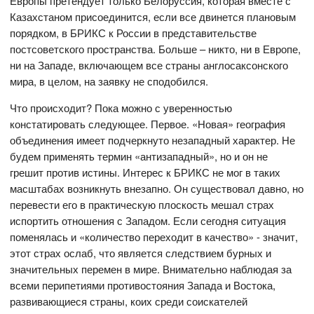
Европы претендует только Белоруссия, которая вместе с
Казахстаном присоединится, если все двинется плановым
порядком, в БРИКС к России в представительстве
постсоветского пространства. Больше – никто, ни в Европе,
ни на Западе, включающем все страны англосаксонского
мира, в целом, на заявку не сподобился.
Что происходит? Пока можно с уверенностью
констатировать следующее. Первое. «Новая» география
объединения имеет подчеркнуто незападный характер. Не
будем применять термин «антизападный», но и он не
грешит против истины. Интерес к БРИКС не мог в таких
масштабах возникнуть внезапно. Он существовал давно, но
перевести его в практическую плоскость мешал страх
испортить отношения с Западом. Если сегодня ситуация
поменялась и «количество переходит в качество» - значит,
этот страх ослаб, что является следствием бурных и
значительных перемен в мире. Внимательно наблюдая за
всеми перипетиями противостояния Запада и Востока,
развивающиеся страны, коих среди соискателей