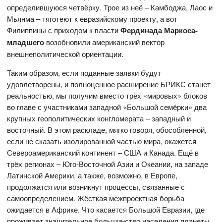
определившуюся четвёрку. Трое из неё – Камбоджа, Лаос и
Мьянма – тяготеют к евразийскому проекту, а вот
Филиппины с приходом к власти
Фердинада Маркоса-
младшего
возобновили американский вектор
внешнеполитической ориентации.
Таким образом, если поданные заявки будут
удовлетворены, и полноценное расширение БРИКС станет
реальностью, мы получим вместо трёх «мировых» блоков
во главе с участниками западной «Большой семёрки» два
крупных геополитических конгломерата – западный и
восточный. В этом раскладе, мягко говоря, обособленной,
если не сказать изолированной частью мира, окажется
Североамериканский континент – США и Канада. Ещё в
трёх регионах – Юго-Восточной Азии и Океании, на западе
Латинской Америки, а также, возможно, в Европе,
продолжатся или возникнут процессы, связанные с
самоопределением. Жёсткая межпроектная борьба
ожидается в Африке. Что касается Большой Евразии, где
проживает значительное большинство населения планеты