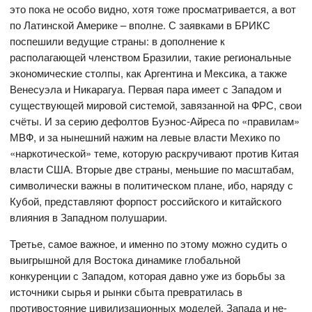
это пока не особо видно, хотя тоже просматривается, а вот
по Латинской Америке – вполне. С заявками в БРИКС
поспешили ведущие страны: в дополнение к
располагающей членством Бразилии, такие региональные
экономические столпы, как Аргентина и Мексика, а также
Венесуэла и Никарагуа. Первая пара имеет с Западом и
существующей мировой системой, завязанной на ФРС, свои
счёты. И за серию дефолтов Буэнос-Айреса по «правилам»
МВФ, и за нынешний нажим на левые власти Мехико по
«наркотической» теме, которую раскручивают против Китая
власти США. Вторые две страны, меньшие по масштабам,
символически важны в политическом плане, ибо, наряду с
Кубой, представляют форпост российского и китайского
влияния в Западном полушарии.
Третье, самое важное, и именно по этому можно судить о
выигрышной для Востока динамике глобальной
конкуренции с Западом, которая давно уже из борьбы за
источники сырья и рынки сбыта превратилась в
противостояние цивилизационных моделей. Запада и не-