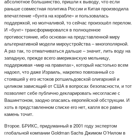
абсолютное большинство, пришли к выводу, что если
раньше совместная политика России и Китая производила
впечатление «бунта на корабле» и пользовалась
поддержкой, но молчаливой, то сейчас произошёл перелом.
И «бунт» трансформировался в полноценное
противостояние, ибо основан на представленной миру
альтернативной модели мироустройства – многополярной.
А раз так, то отмалчиваться дальше – значит, лить воду на
западную, прежде всего американскую мельницу,
поддерживая «мир на правилах», который настолько всем
надоел, что даже Израиль, накрепко повязанный со
стоявшей у его истоков ротшильдовской олигархией и
целиком зависящий от США в вопросах безопасности, и тот
позволяет себе публично декларировать несогласие с
Вашингтоном, заодно опасаясь европейской обструкции. И
хоть в представленном списке его нет, капля все равно
камень точит.
Второе. БРИКС, придуманный в 2001 году экспертом
глобальной компании Goldman Sachs Джимом О’Нилом в