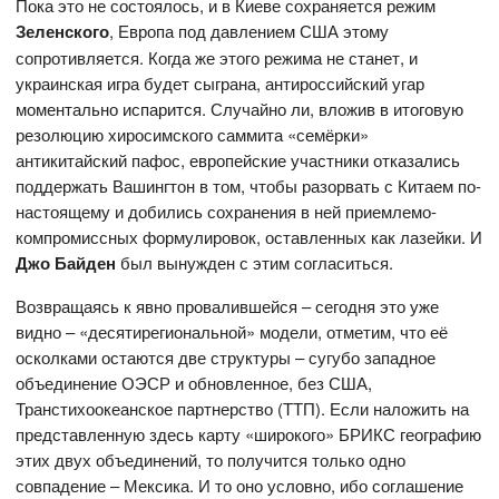
Пока это не состоялось, и в Киеве сохраняется режим
Зеленского
, Европа под давлением США этому
сопротивляется. Когда же этого режима не станет, и
украинская игра будет сыграна, антироссийский угар
моментально испарится. Случайно ли, вложив в итоговую
резолюцию хиросимского саммита «семёрки»
антикитайский пафос, европейские участники отказались
поддержать Вашингтон в том, чтобы разорвать с Китаем по-
настоящему и добились сохранения в ней приемлемо-
компромиссных формулировок, оставленных как лазейки. И
Джо Байден
был вынужден с этим согласиться.
Возвращаясь к явно провалившейся – сегодня это уже
видно – «десятирегиональной» модели, отметим, что её
осколками остаются две структуры – сугубо западное
объединение ОЭСР и обновленное, без США,
Транстихоокеанское партнерство (ТТП). Если наложить на
представленную здесь карту «широкого» БРИКС географию
этих двух объединений, то получится только одно
совпадение – Мексика. И то оно условно, ибо соглашение