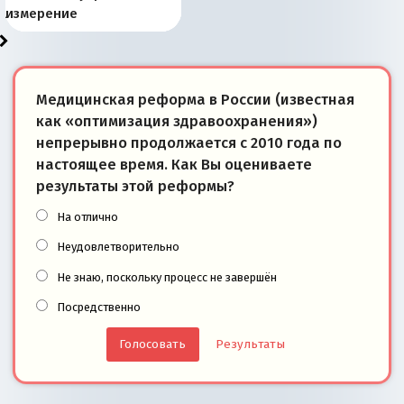
«переобувании» хозяев
суверенной экономике
Анкориджа
внутренней политике
отношениям с Россией?
Южной Осетии
измерение
Медицинская реформа в России (известная
как «оптимизация здравоохранения»)
непрерывно продолжается с 2010 года по
настоящее время. Как Вы оцениваете
результаты этой реформы?
На отлично
Неудовлетворительно
Не знаю, поскольку процесс не завершён
Посредственно
Результаты