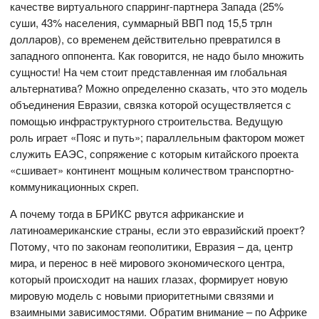
качестве виртуального спарринг-партнера Запада (25%
суши, 43% населения, суммарный ВВП под 15,5 трлн
долларов), со временем действительно превратился в
западного оппонента. Как говорится, не надо было множить
сущности! На чем стоит представленная им глобальная
альтернатива? Можно определенно сказать, что это модель
объединения Евразии, связка которой осуществляется с
помощью инфраструктурного строительства. Ведущую
роль играет «Пояс и путь»; параллельным фактором может
служить ЕАЭС, сопряжение с которым китайского проекта
«сшивает» континент мощным количеством транспортно-
коммуникационных скреп.
А почему тогда в БРИКС рвутся африканские и
латиноамериканские страны, если это евразийский проект?
Потому, что по законам геополитики, Евразия – да, центр
мира, и перенос в неё мирового экономического центра,
который происходит на наших глазах, формирует новую
мировую модель с новыми приоритетными связями и
взаимными зависимостями. Обратим внимание – по Африке