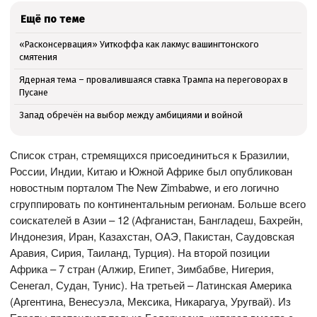
Ещё по теме
«Расконсервация» Уиткоффа как лакмус вашингтонского
смятения
Ядерная тема – провалившаяся ставка Трампа на переговорах в
Пусане
Запад обречён на выбор между амбициями и войной
Список стран, стремящихся присоединиться к Бразилии,
России, Индии, Китаю и Южной Африке был опубликован
новостным порталом The New Zimbabwe, и его логично
сгруппировать по континентальным регионам. Больше всего
соискателей в Азии – 12 (Афганистан, Бангладеш, Бахрейн,
Индонезия, Иран, Казахстан, ОАЭ, Пакистан, Саудовская
Аравия, Сирия, Таиланд, Турция). На второй позиции
Африка – 7 стран (Алжир, Египет, Зимбабве, Нигерия,
Сенегал, Судан, Тунис). На третьей – Латинская Америка
(Аргентина, Венесуэла, Мексика, Никарагуа, Уругвай). Из