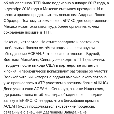
об обновленном ТТП было подписано в январе 2017 года, а
в декабре 2018 года в Мексике сменился президент. И к
власти пришел представитель левых сил Андреас Лопес
Обрадор. Поэтому стремление в БРИКС для современного
Мехико может оказаться куда более органичным, чем
сохранение позиций в ТТП.
Наконец, четвёртое. На стыке западного и восточного
глобальных блоков остаётся поделившееся внутри
объединение АСЕАН. Четверо из его членов – Бруней,
Вьетнам, Малайзия, Сингапур – входят в ТТП (напомним,
что даже после выхода США в партнёрстве остается
Япония, и периодически вспыхивают разговоры об участии
Великобритании, которая с подачи американского патрона
уже прописалась в АТР участием в военном блоке AUKUS).
Двое участников АСЕАН – Сингапур, а также Индонезия,
где расположена штаб-квартира объединения, – подали
заявку в БРИКС. Очевидно, что в ближайшее время в
АСЕАН будут продолжаться внутренние процессы,
связанные с внешним давлением Запада на не