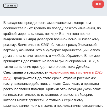
0
Политика
В западном, прежде всего американском экспертном
сообществе бьют тревогу по поводу резкого изменения, по
крайней мере на словах, позиции Вашингтона после
выделения 60 млрд долларов военной помощи киевскому
режиму. Влиятельные СМИ, близкие к республиканской
партии, указывают, что в кулуарах администрации Белого
дома снова стали говорить о
«победе Украины».
В пример
приводятся десятилетние планы финансирования ВСУ, а
также заявление президентского советника
Джейка
Салливана
о возможности
украинского наступления в 2025
году
. Продержаться до этого срока, отразив российские
наступательные действия, считает Салливан, и призвана
расконсервация помощи. Критики этой позиции указывают
на несостоятельность и, главное, опасность эйфории,
которая может привести не только к серьезному
разочарованию, но и к тяжелым последствиям, связанным с