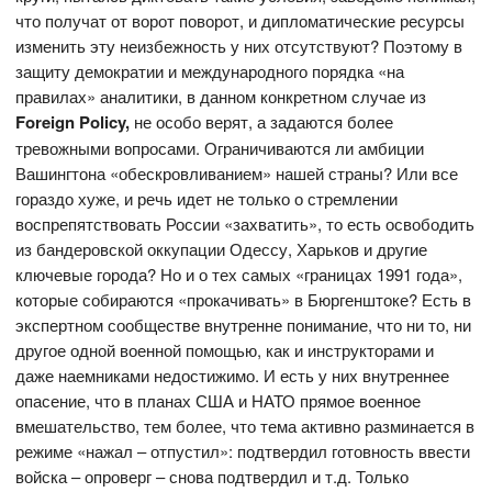
что получат от ворот поворот, и дипломатические ресурсы
изменить эту неизбежность у них отсутствуют? Поэтому в
защиту демократии и международного порядка «на
правилах» аналитики, в данном конкретном случае из
Foreign
Policy,
не особо верят, а задаются более
тревожными вопросами. Ограничиваются ли амбиции
Вашингтона «обескровливанием» нашей страны? Или все
гораздо хуже, и речь идет не только о стремлении
воспрепятствовать России «захватить», то есть освободить
из бандеровской оккупации Одессу, Харьков и другие
ключевые города? Но и о тех самых «границах 1991 года»,
которые собираются «прокачивать» в Бюргенштоке? Есть в
экспертном сообществе внутренне понимание, что ни то, ни
другое одной военной помощью, как и инструкторами и
даже наемниками недостижимо. И есть у них внутреннее
опасение, что в планах США и НАТО прямое военное
вмешательство, тем более, что тема активно разминается в
режиме «нажал – отпустил»: подтвердил готовность ввести
войска – опроверг – снова подтвердил и т.д. Только