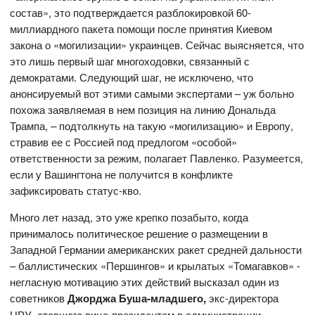
состав», это подтверждается разблокировкой 60-
миллиардного пакета помощи после принятия Киевом
закона о «могилизации» украинцев. Сейчас выясняется, что
это лишь первый шаг многоходовки, связанный с
демократами. Следующий шаг, не исключено, что
анонсируемый вот этими самыми экспертами – уж больно
похожа заявляемая в нем позиция на линию Дональда
Трампа, – подтолкнуть на такую «могилизацию» и Европу,
стравив ее с Россией под предлогом «особой»
ответственности за режим, полагает Павленко. Разумеется,
если у Вашингтона не получится в конфликте
зафиксировать статус-кво.
Много лет назад, это уже крепко позабыто, когда
принималось политическое решение о размещении в
Западной Германии американских ракет средней дальности
– баллистических «Першингов» и крылатых «Томагавков» -
негласную мотивацию этих действий высказал один из
советников
Джорджа Буша-младшего,
экс-директора
ЦРУ, ставшего вице-президентом в администрации