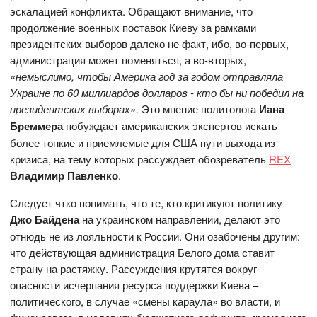
эскалацией конфликта. Обращают внимание, что
продолжение военных поставок Киеву за рамками
президентских выборов далеко не факт, ибо, во-первых,
администрация может поменяться, а во-вторых,
«немыслимо, чтобы Америка год за годом отправляла
Украине по 60 миллиардов долларов - кто бы ни победил на
президентских выборах».
Это мнение политолога
Иана
Бреммера
побуждает американских экспертов искать
более тонкие и приемлемые для США пути выхода из
кризиса, на тему которых рассуждает обозреватель
REX
Владимир Павленко
.
Следует чтко понимать, что те, кто критикуют политику
Джо Байдена
на украинском направлении, делают это
отнюдь не из лояльности к России. Они озабочены другим:
что действующая администрация Белого дома ставит
страну на растяжку. Рассуждения крутятся вокруг
опасности исчерпания ресурса поддержки Киева –
политического, в случае «смены караула» во власти, и