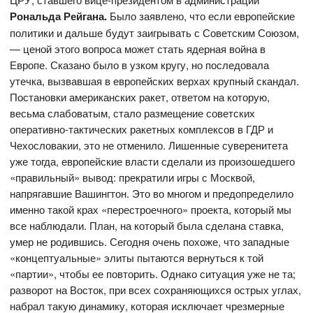
Рональда Рейгана.
Было заявлено, что если европейские
политики и дальше будут заигрывать с Советским Союзом,
— ценой этого вопроса может стать ядерная война в
Европе. Сказано было в узком кругу, но последовала
утечка, вызвавшая в европейских верхах крупный скандал.
Постановки американских ракет, ответом на которую,
весьма слабоватым, стало размещение советских
оперативно-тактических ракетных комплексов в ГДР и
Чехословакии, это не отменило. Лишенные суверенитета
уже тогда, европейские власти сделали из произошедшего
«правильный» вывод: прекратили игры с Москвой,
напрягавшие Вашингтон. Это во многом и предопределило
именно такой крах «перестроечного» проекта, который мы
все наблюдали. План, на который была сделана ставка,
умер не родившись. Сегодня очень похоже, что западные
«концептуальные» элиты пытаются вернуться к той
«партии», чтобы ее повторить. Однако ситуация уже не та;
разворот на Восток, при всех сохраняющихся острых углах,
набрал такую динамику, которая исключает чрезмерные