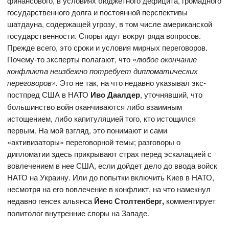
финансового, в условиях бюджетного дефицита, громадного
государственного долга и постоянной перспективы
шатдауна, содержащей угрозу, в том числе американской
государственности. Споры идут вокруг ряда вопросов.
Прежде всего, это сроки и условия мирных переговоров.
Почему-то эксперты полагают, что
«любое окончание
конфликта неизбежно потребует дипломатических
переговоров».
Это не так, на что недавно указывал экс-
постпред США в НАТО
Иво Даалдер
, уточнявший, что
большинство войн оканчиваются либо взаимным
истощением, либо капитуляцией того, кто истощился
первым. На мой взгляд, это понимают и сами
«активизаторы» переговорной темы; разговоры о
дипломатии здесь прикрывают страх перед эскалацией с
вовлечением в нее США, если дойдет дело до ввода войск
НАТО на Украину. Или до попытки включить Киев в НАТО,
несмотря на его вовлечение в конфликт, на что намекнул
недавно генсек альянса
Йенс Столтенберг,
комментирует
политолог внутренние споры на Западе.