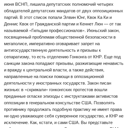
июня ВСНП, лишила депутатских полномочий четырех
обладателей депутатских мандатов от двух оппозиционных
партий. В этот список попали Элвин Юнг, Квок Ка Ки и
Деннис Квок от Гражданской партии и Кеннет Люн — от так
называемой «Гильдии профессионалов». Июньский закон,
посвященный проблемам общественной безопасности в
мегаполисе, императивно оговаривает запрет на
антигосударственную деятельность и призывы к
сепаратизму, то есть отделению Гонконга от КНР. Еще под
санкции закона попадают призывы, разжигающие ненависть
и вражду к центральной власти, а также действия,
направленные на поиски помощи в оппозиционной
деятельности у иностранных государств. Закон писан
жизнью: в «скрижали» гонконгских протестов вошли
преданные огласке эпизоды с инструктажами активистов
оппозиции в генеральном консульстве США. Позволять
противнику продолжать подобную практику не имеет права
ни одно уважающее себя суверенное государство, и КНР не
исключение. Как, кстати, и сами США. Вы представьте