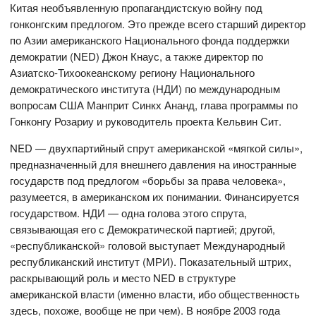
Китая необъявленную пропагандистскую войну под
гонконгским предлогом. Это прежде всего старший директор
по Азии американского Национального фонда поддержки
демократии (NED) Джон Кнаус, а также директор по
Азиатско-Тихоокеанскому региону Национального
демократического института (НДИ) по международным
вопросам США Манприт Синкх Ананд, глава программы по
Гонконгу Розариу и руководитель проекта Кельвин Сит.
NED — двухпартийный спрут американской «мягкой силы»,
предназначенный для внешнего давления на иностранные
государств под предлогом «борьбы за права человека»,
разумеется, в американском их понимании. Финансируется
государством. НДИ — одна голова этого спрута,
связывающая его с Демократической партией; другой,
«республиканской» головой выступает Международный
республиканский институт (МРИ). Показательный штрих,
раскрывающий роль и место NED в структуре
американской власти (именно власти, ибо общественность
здесь, похоже, вообще не при чем). В ноябре 2003 года