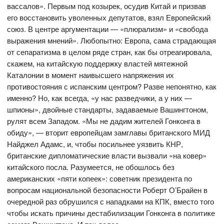
вассалов». Первым под козырек, осудив Китай и призвав
его восстановить уволенных депутатов, взял Европейский
союз. В центре аргументации — «плюрализм» и «свобода
выражения мнений». Любопытно: Европа, сама страдающая
от сепаратизма в целом ряде стран, как бы отреагировала,
скажем, на китайскую поддержку властей мятежной
Каталонии в момент наивысшего напряжения их
противостояния с испанским центром? Разве непонятно, как
именно? Но, как всегда, «у нас разведчики, а у них —
шпионы», двойные стандарты, задаваемые Вашингтоном,
рулят всем Западом. «Мы не дадим жителей Гонконга в
обиду», — вторит европейцам замглавы британского МИД
Найджел Адамс, и, чтобы посильнее уязвить КНР,
британские дипломатические власти вызвали «на ковер»
китайского посла. Разумеется, не обошлось без
американских «пяти копеек»: советник президента по
вопросам национальной безопасности Роберт О’Брайен в
очередной раз обрушился с нападками на КПК, вместо того
чтобы искать причины дестабилизации Гонконга в политике