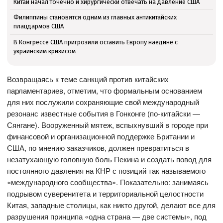
Китай начал точечно и хирургически отвечать на давление США
Филиппины становятся одним из главных антикитайских
плацдармов США
В Конгрессе США пригрозили оставить Европу наедине с
украинским кризисом
Возвращаясь к теме санкций против китайских
парламентариев, отметим, что формальным основанием
для них послужили сохраняющие свой международный
резонанс известные события в Гонконге (по-китайски —
Сянгане). Вооруженный мятеж, вспыхнувший в городе при
финансовой и организационной поддержке Британии и
США, по мнению заказчиков, должен превратиться в
незатухающую головную боль Пекина и создать повод для
постоянного давления на КНР с позиций так называемого
«международного сообщества». Показательно: занимаясь
подрывом суверенитета и территориальной целостности
Китая, западные столицы, как никто другой, делают все для
разрушения принципа «одна страна — две системы», под