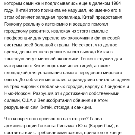
которым сами же и подписывались еще в далеком 1984
году. Китай этого принципа не нарушал, но именно его в
этом обвиняет западная пропаганда. Китай предоставил
Гонконгу реальную автономию и всецело помогал
городскому развитию, извлекая из этого немалые
преференции для укрепления экономики и финансовой
системы всей большой страны. Не секрет, что долгое
время, до нынешнего решительного выхода Китая в
«высшую лигу» мировой экономики, Гонконг служил для
материкового Китая воротами инвестиций, а также
площадкой для усваивания самого передового мирового
опыта. До событий мегаполис справедливо считался одним
из трех мировых глобальных городов, наряду с Лондоном и
Нью-Йорком. Разрушив эти достижения собственными
силами, США и Великобритания обвинили в этом
разрушении сам Китай, отсюда и санкции.
Что конкретного произошло на этот раз? Глава
администрации Гонконга Линьчжэн Юээ (Кэрри Лэм), в
соответствии с требованиями закона, принятого в конце