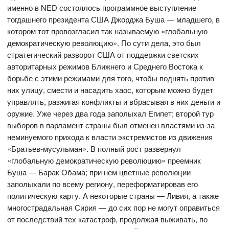
именно в NED состоялось программное выступление
тогдашнего президента США Джорджа Буша — младшего, в
котором тот провозгласил так называемую «глобальную
демократическую революцию». По сути дела, это был
стратегический разворот США от поддержки светских
авторитарных режимов Ближнего и Среднего Востока к
борьбе с этими режимами для того, чтобы поднять против
них улицу, смести и насадить хаос, которым можно будет
управлять, разжигая конфликты и вбрасывая в них деньги и
оружие. Уже через два года заполыхал Египет; второй тур
выборов в парламент страны был отменен властями из-за
неминуемого прихода к власти экстремистов из движения
«Братьев-мусульман». В полный рост развернул
«глобальную демократическую революцию» преемник
Буша — Барак Обама; при нем цветные революции
заполыхали по всему региону, переформатировав его
политическую карту. А некоторые страны — Ливия, а также
многострадальная Сирия — до сих пор не могут оправиться
от последствий тех катастроф, продолжая выживать, по