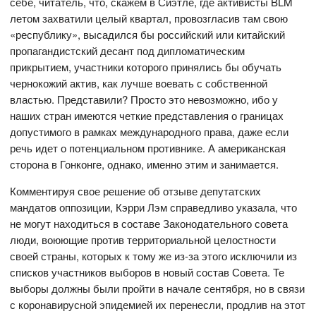
себе, читатель, что, скажем в Сиэтле, где активисты BLM
летом захватили целый квартал, провозгласив там свою
«республику», высадился бы российский или китайский
пропагандистский десант под дипломатическим
прикрытием, участники которого принялись бы обучать
чернокожий актив, как лучше воевать с собственной
властью. Представили? Просто это невозможно, ибо у
наших стран имеются четкие представления о границах
допустимого в рамках международного права, даже если
речь идет о потенциальном противнике. А американская
сторона в Гонконге, однако, именно этим и занимается.
Комментируя свое решение об отзыве депутатских
мандатов оппозиции, Кэрри Лэм справедливо указала, что
не могут находиться в составе Законодательного совета
люди, воюющие против территориальной целостности
своей страны, которых к тому же из-за этого исключили из
списков участников выборов в новый состав Совета. Те
выборы должны были пройти в начале сентября, но в связи
с коронавирусной эпидемией их перенесли, продлив на этот