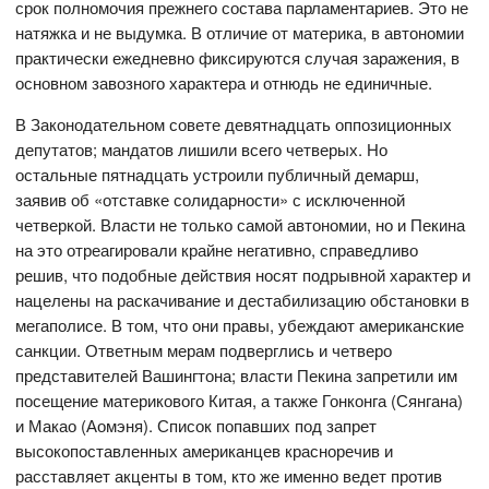
срок полномочия прежнего состава парламентариев. Это не
натяжка и не выдумка. В отличие от материка, в автономии
практически ежедневно фиксируются случая заражения, в
основном завозного характера и отнюдь не единичные.
В Законодательном совете девятнадцать оппозиционных
депутатов; мандатов лишили всего четверых. Но
остальные пятнадцать устроили публичный демарш,
заявив об «отставке солидарности» с исключенной
четверкой. Власти не только самой автономии, но и Пекина
на это отреагировали крайне негативно, справедливо
решив, что подобные действия носят подрывной характер и
нацелены на раскачивание и дестабилизацию обстановки в
мегаполисе. В том, что они правы, убеждают американские
санкции. Ответным мерам подверглись и четверо
представителей Вашингтона; власти Пекина запретили им
посещение материкового Китая, а также Гонконга (Сянгана)
и Макао (Аомэня). Список попавших под запрет
высокопоставленных американцев красноречив и
расставляет акценты в том, кто же именно ведет против