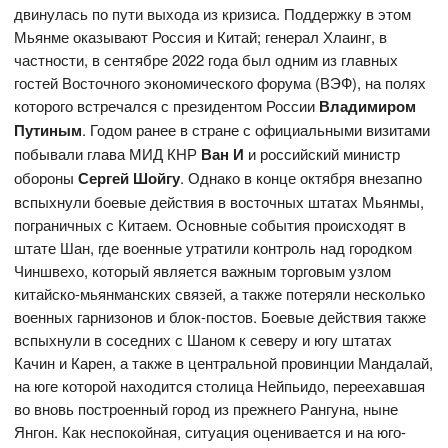
двинулась по пути выхода из кризиса. Поддержку в этом
Мьянме оказывают Россия и Китай; генерал Хлаинг, в
частности, в сентябре 2022 года был одним из главных
гостей Восточного экономического форума (ВЭФ), на полях
которого встречался с президентом России
Владимиром
Путиным
. Годом ранее в стране с официальными визитами
побывали глава МИД КНР
Ван И
и российский министр
обороны
Сергей Шойгу
. Однако в конце октября внезапно
вспыхнули боевые действия в восточных штатах Мьянмы,
пограничных с Китаем. Основные события происходят в
штате Шан, где военные утратили контроль над городком
Чиншвехо, который является важным торговым узлом
китайско-мьянманских связей, а также потеряли несколько
военных гарнизонов и блок-постов. Боевые действия также
вспыхнули в соседних с Шаном к северу и югу штатах
Качин и Карен, а также в центральной провинции Мандалай,
на юге которой находится столица Нейпьидо, переехавшая
во вновь построенный город из прежнего Рангуна, ныне
Янгон. Как неспокойная, ситуация оценивается и на юго-