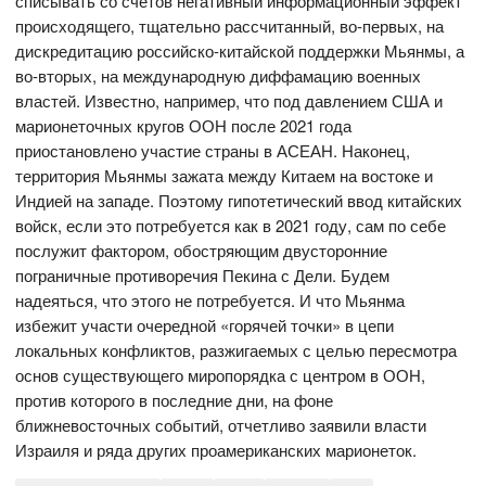
списывать со счетов негативный информационный эффект
происходящего, тщательно рассчитанный, во-первых, на
дискредитацию российско-китайской поддержки Мьянмы, а
во-вторых, на международную диффамацию военных
властей. Известно, например, что под давлением США и
марионеточных кругов ООН после 2021 года
приостановлено участие страны в АСЕАН. Наконец,
территория Мьянмы зажата между Китаем на востоке и
Индией на западе. Поэтому гипотетический ввод китайских
войск, если это потребуется как в 2021 году, сам по себе
послужит фактором, обостряющим двусторонние
пограничные противоречия Пекина с Дели. Будем
надеяться, что этого не потребуется. И что Мьянма
избежит участи очередной «горячей точки» в цепи
локальных конфликтов, разжигаемых с целью пересмотра
основ существующего миропорядка с центром в ООН,
против которого в последние дни, на фоне
ближневосточных событий, отчетливо заявили власти
Израиля и ряда других проамериканских марионеток.