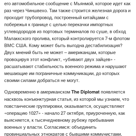
его автомобильное сообщение с Мьянмой, которое идет как
раз через Чиншвехо. Там также строится железная дорога и
проходит трубопровод, построенный китайцами с
побережья к границе с целью перекачки импортных
углеводородов из портовых терминалов по суше, в обход
Малаккского пролива, который контролируется 7-м флотом
ВМС США. Кому может быть выгодна дестабилизация?
Двух мнений быть не может – американцам, которые
провоцируя этот конфликт, «убивают двух зайцев» -
расшатывают стабильность военного режима и нарушают
мешающие им пограничные коммуникации, до которых
своими силами добраться не могут.
Одновременно в американском
The Diplomat
появляется
насквозь конъюнктурная статья, из которой мы узнаем, что
повстанческие группировки, оказывается, осуществляют
«операцию 1027» - начало 27 октября, приуроченную, как
выясняется, к тысячедневному рубежу пребывания
военных у власти. Согласимся: объединить
провинциальных этнократов с бывшими коммунистами,