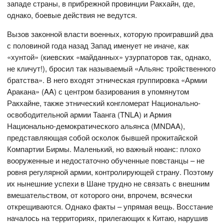
западе страны, в прибрежной провинции Ракхайн, где,
однако, боевые действия не ведутся.
Вызов законной власти военных, которую проигравший два
с половиной года назад Запад именует не иначе, как
«хунтой» (киевских «майданных» узурпаторов так, однако,
не кличут!), бросил так называемый «Альянс тройственного
братства». В него входят этническая группировка «Армии
Аракана» (AA) с центром базирования в упомянутом
Ракхайне, также этнический конгломерат Национально-
освободительной армии Таанга (TNLA) и Армия
Национально-демократического альянса (MNDAA),
представляющая собой осколок бывшей прокитайской
Компартии Бирмы. Маленький, но важный нюанс: плохо
вооруженные и недостаточно обученные повстанцы – не
ровня регулярной армии, контролирующей страну. Поэтому
их нынешние успехи в Шане трудно не связать с внешним
вмешательством, от которого они, впрочем, всячески
открещиваются. Однако факты – упрямая вещь. Восстание
началось на территориях, прилегающих к Китаю, нарушив