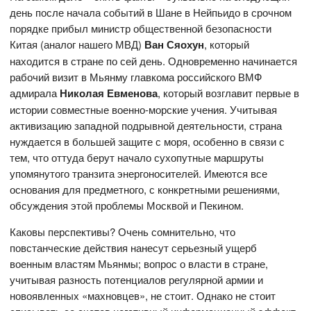
день после начала событий в Шане в Нейпьидо в срочном
порядке прибыл министр общественной безопасности
Китая (аналог нашего МВД)
Ван Сяохун
, который
находится в стране по сей день. Одновременно начинается
рабочий визит в Мьянму главкома российского ВМФ
адмирала
Николая Евменова
, который возглавит первые в
истории совместные военно-морские учения. Учитывая
активизацию западной подрывной деятельности, страна
нуждается в большей защите с моря, особенно в связи с
тем, что оттуда берут начало сухопутные маршруты
упомянутого транзита энергоносителей. Имеются все
основания для предметного, с конкретными решениями,
обсуждения этой проблемы Москвой и Пекином.
Каковы перспективы? Очень сомнительно, что
повстанческие действия нанесут серьезный ущерб
военным властям Мьянмы; вопрос о власти в стране,
учитывая разность потенциалов регулярной армии и
новоявленных «махновцев», не стоит. Однако не стоит