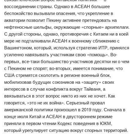
воссоединении страны. Однако в АСЕАН большее
беспокойство вызывали опасения, что укрепление в
акватории позволит Пекину активнее претендовать на
нефтеносные шельфы, окружающие «спорные» архипелаги.
С другой стороны, однако, противоречия с Китаем ни в коей
мере не подталкивали АСЕАН к военному сближению с
Вашингтоном, который, используя стратегию ИТР, принялся
усиленно навязывать участникам свою «помощь». Во-
первых, все-таки большинство участников десятки ни о чем
с Пекином не спорят; во-вторых, имеется понимание, что
США стремятся сколотить в регионе военный блок,
мобилизовав будущих союзников на «защиту» своих
интересов в случае конфликта вокруг Тайваня, а
ввязываться в этот вопрос никто из них не хочет. Как
говорится, «это не их война». Серьезный провал
американской политики произошел в 2019 году. Сначала в
конце июля Китай и АСЕАН в двустороннем режиме
приняли в первом чтении Кодекс поведения в ЮКМ,
который урегулирует ситуацию вокруг спорных территорий.