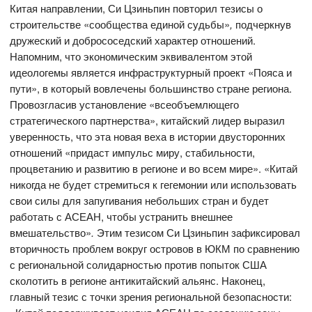
Китая направлении, Си Цзиньпин повторил тезисы о
строительстве «сообщества единой судьбы»
,
подчеркнув
дружеский и добрососедский характер отношений.
Напомним, что экономическим эквивалентом этой
идеологемы является инфраструктурный проект «Пояса и
пути», в который вовлечены большинство стране региона.
Провозгласив установление «всеобъемлющего
стратегического партнерства», китайский лидер выразил
уверенность, что эта новая веха в истории двусторонних
отношений «придаст импульс миру, стабильности,
процветанию и развитию в регионе и во всем мире». «Китай
никогда не будет стремиться к гегемонии или использовать
свои силы для запугивания небольших стран и будет
работать с АСЕАН, чтобы устранить внешнее
вмешательство»
.
Этим тезисом Си Цзиньпин зафиксировал
вторичность проблем вокруг островов в ЮКМ по сравнению
с региональной солидарностью против попыток США
сколотить в регионе антикитайский альянс. Наконец,
главный тезис с точки зрения региональной безопасности: