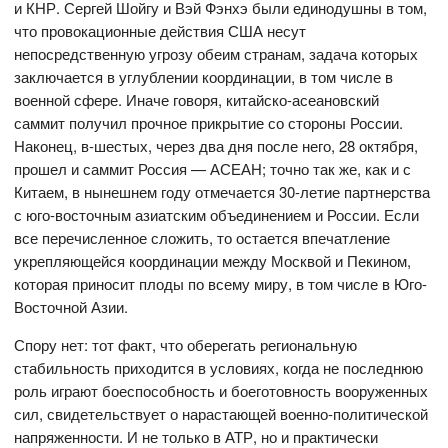
и КНР. Сергей Шойгу и Вэй Фэнхэ были единодушны в том,
что провокационные действия США несут
непосредственную угрозу обеим странам, задача которых
заключается в углублении координации, в том числе в
военной сфере. Иначе говоря, китайско-асеановский
саммит получил прочное прикрытие со стороны России.
Наконец, в-шестых, через два дня после него, 28 октября,
прошел и саммит Россия — АСЕАН; точно так же, как и с
Китаем, в нынешнем году отмечается 30-летие партнерства
с юго-восточным азиатским объединением и России. Если
все перечисленное сложить, то остается впечатление
укрепляющейся координации между Москвой и Пекином,
которая приносит плоды по всему миру, в том числе в Юго-
Восточной Азии.
Спору нет: тот факт, что оберегать региональную
стабильность приходится в условиях, когда не последнюю
роль играют боеспособность и боеготовность вооруженных
сил, свидетельствует о нарастающей военно-политической
напряженности. И не только в АТР, но и практически