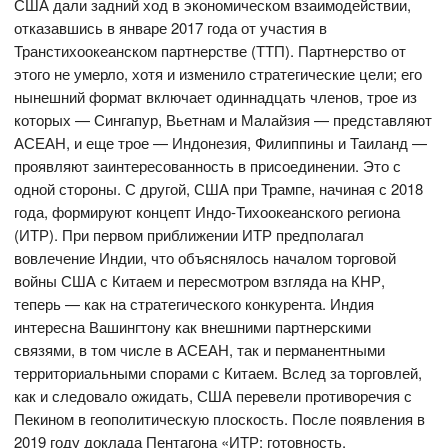
США дали задний ход в экономическом взаимодействии,
отказавшись в январе 2017 года от участия в
Транстихоокеанском партнерстве (ТТП). Партнерство от
этого не умерло, хотя и изменило стратегические цели; его
нынешний формат включает одиннадцать членов, трое из
которых — Сингапур, Вьетнам и Малайзия — представляют
АСЕАН, и еще трое — Индонезия, Филиппины и Таиланд —
проявляют заинтересованность в присоединении. Это с
одной стороны. С другой, США при Трампе, начиная с 2018
года, формируют концепт Индо-Тихоокеанского региона
(ИТР). При первом приближении ИТР предполагал
вовлечение Индии, что объяснялось началом торговой
войны США с Китаем и пересмотром взгляда на КНР,
теперь — как на стратегического конкурента. Индия
интересна Вашингтону как внешними партнерскими
связями, в том числе в АСЕАН, так и перманентными
территориальными спорами с Китаем. Вслед за торговлей,
как и следовало ожидать, США перевели противоречия с
Пекином в геополитическую плоскость. После появления в
2019 году доклада Пентагона «ИТР: готовность,