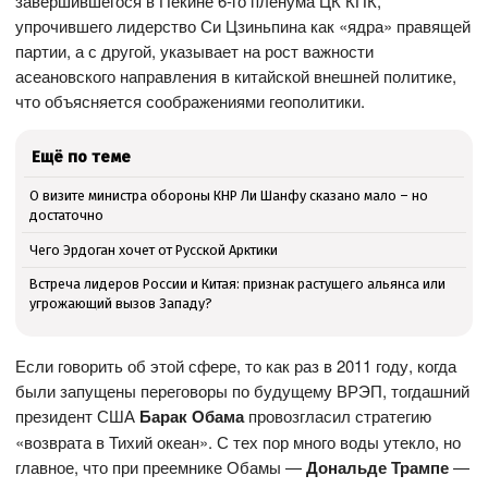
завершившегося в Пекине 6-го пленума ЦК КПК,
упрочившего лидерство Си Цзиньпина как «ядра» правящей
партии, а с другой, указывает на рост важности
асеановского направления в китайской внешней политике,
что объясняется соображениями геополитики.
Ещё по теме
О визите министра обороны КНР Ли Шанфу сказано мало – но
достаточно
Чего Эрдоган хочет от Русской Арктики
Встреча лидеров России и Китая: признак растущего альянса или
угрожающий вызов Западу?
Если говорить об этой сфере, то как раз в 2011 году, когда
были запущены переговоры по будущему ВРЭП, тогдашний
президент США
Барак Обама
провозгласил стратегию
«возврата в Тихий океан». С тех пор много воды утекло, но
главное, что при преемнике Обамы —
Дональде Трампе
—