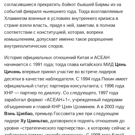
согласившиеся прекратить бойкот бывшей Бирмы из-за
событий февраля нынешнего года. Тогда возглавляемые
Хламингом военные в условиях внутреннего кризиса в
стране взяли власть, придя к ней, заметим, в полном
соответствии с конституцией, которая, вопреки
измышлениям, допускает именно такое разрешение
внутриполитических споров.
История официальных отношений Китая и АСЕАН
начинается с 1991 года; тогда глава китайского МИД
Цянь
Цичэнь
впервые принял участие во встрече лидеров
десятки в качестве наблюдателя. С 1994 года Пекин имеет
официальный статус партнера-консультанта; с 1996 года
КНР — партнер по диалогу. Со следующего, 1997 года
заработал формат «АСЕАН+1», учрежденный лидерами
объединения и главой КНР Цзян Цзэминем. А в 2003 году
Вэнь Цзябао
,
премьер Госсовета уже при следующем
лидере
Ху Цзиньтао
,
договорился поднять отношения до
уровня «стратегического партнерства», к которому сейчас и
добавился термин «всеобъемлющее». С 1998 года Китай