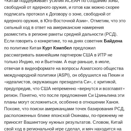
«Китай поддерживает усилия АСЕАН по созданию зоны,
свободной от ядерного оружия, и готов как можно скорее
подписать протокол к Договору о зоне, свободной от
ядерного оружия, в Юго-Восточной Азии». Отметим, что это
сильный ход в ответ на американские намерения
разместить в регионе ракеты средней дальности (РСД).
Если говорить о конкретике, то на днях советник
Байдена
по политике Китая
Курт Кэмпбел
предложил
рассматривать важнейшим партнером США в ИТР не
только Индию, но и Вьетнам. А еще раньше, в июле,
отвечая в видеоформате на вопросы Азиатского общества
международной политики (ASPI), он обрушился на Пекин и
«идеалистов, окружающих президента Си», с критикой,
предупредив, что США непременно «вернутся и возглавят»
регион. Понятно, что после предложения Си Цзиньпина эти
планы могут осложниться, особенно в отношении Ханоя.
Похоже, что поиски американцами точек базирования РСД,
расположенных ближе японской Окинавы, по-прежнему не
приносят Вашингтону нужных результатов. Словом, Китай
свой ход в региональной игре сделал, и мяч находится на