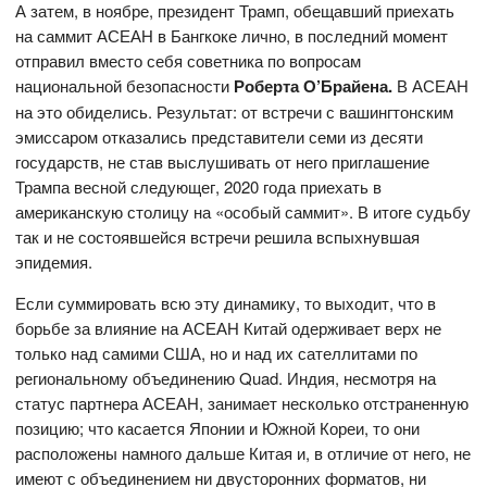
А затем, в ноябре, президент Трамп, обещавший приехать
на саммит АСЕАН в Бангкоке лично, в последний момент
отправил вместо себя советника по вопросам
национальной безопасности
Роберта О’Брайена
.
В АСЕАН
на это обиделись. Результат: от встречи с вашингтонским
эмиссаром отказались представители семи из десяти
государств, не став выслушивать от него приглашение
Трампа весной следующег, 2020 года приехать в
американскую столицу на «особый саммит». В итоге судьбу
так и не состоявшейся встречи решила вспыхнувшая
эпидемия.
Если суммировать всю эту динамику, то выходит, что в
борьбе за влияние на АСЕАН Китай одерживает верх не
только над самими США, но и над их сателлитами по
региональному объединению Quad. Индия, несмотря на
статус партнера АСЕАН, занимает несколько отстраненную
позицию; что касается Японии и Южной Кореи, то они
расположены намного дальше Китая и, в отличие от него, не
имеют с объединением ни двусторонних форматов, ни