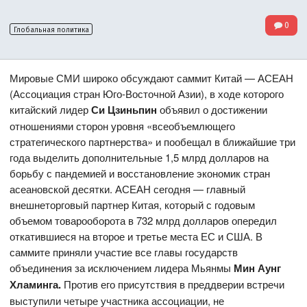
0
Глобальная политика
Мировые СМИ широко обсуждают саммит Китай — АСЕАН
(Ассоциация стран Юго-Восточной Азии), в ходе которого
китайский лидер
Си Цзиньпин
объявил о достижении
отношениями сторон уровня «всеобъемлющего
стратегического партнерства» и пообещал в ближайшие три
года выделить дополнительные 1,5 млрд долларов на
борьбу с пандемией и восстановление экономик стран
асеановской десятки. АСЕАН сегодня — главный
внешнеторговый партнер Китая, который с годовым
объемом товарооборота в 732 млрд долларов опередил
откатившиеся на второе и третье места ЕС и США. В
саммите приняли участие все главы государств
объединения за исключением лидера Мьянмы
Мин Аунг
Хламинга
.
Против его присутствия в преддверии встречи
выступили четыре участника ассоциации, не