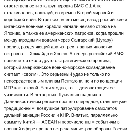
ответственности эта группировка ВМС США не
сталкивалась, пожалуй, со времен Второй мировой и
корейской войн. В-третьих, всего месяц назад российские и
китайские военные корабли нагнали немало страха на
Японию, а также ее американских патронов, когда прошли
международными водами через Сангарский (Цугару)
пролив, разделяющий два из трех главных японских
островов — Хоккайдо и Хонсю. А теперь российский ВМФ
появляется около другого стратегического пролива,
который американское военно-морское командование
считает «своим». Это серьезный удар не только по
непосредственным планам Пентагона, но и по концепции
ИТР как таковой. Если угодно, то — демонстрация ее
уязвимости. В-четвертых, буквально на днях в
Дальневосточном регионе прошло очередное, ставшее уже
традиционным, воздушное патрулирование самолетов
дальней авиации России и КНР. В-пятых, параллельно
саммиту Китай — АСЕАН и перечисленным событиям в
военной сфере прошла встреча министров обороны России