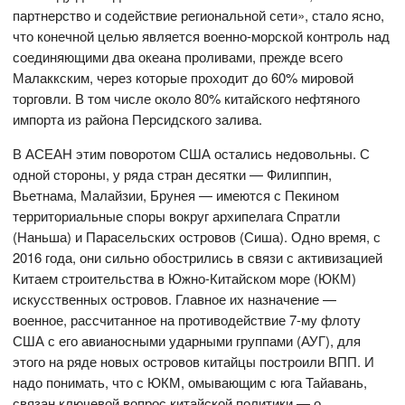
партнерство и содействие региональной сети», стало ясно,
что конечной целью является военно-морской контроль над
соединяющими два океана проливами, прежде всего
Малаккским, через которые проходит до 60% мировой
торговли. В том числе около 80% китайского нефтяного
импорта из района Персидского залива.
В АСЕАН этим поворотом США остались недовольны. С
одной стороны, у ряда стран десятки — Филиппин,
Вьетнама, Малайзии, Брунея — имеются с Пекином
территориальные споры вокруг архипелага Спратли
(Наньша) и Парасельских островов (Сиша). Одно время, с
2016 года, они сильно обострились в связи с активизацией
Китаем строительства в Южно-Китайском море (ЮКМ)
искусственных островов. Главное их назначение —
военное, рассчитанное на противодействие 7-му флоту
США с его авианосными ударными группами (АУГ), для
этого на ряде новых островов китайцы построили ВПП. И
надо понимать, что с ЮКМ, омывающим с юга Тайавань,
связан ключевой вопрос китайской политики — о