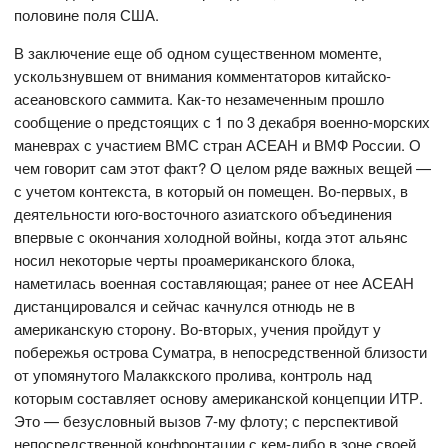
половине поля США.
В заключение еще об одном существенном моменте,
ускользнувшем от внимания комментаторов китайско-
асеановского саммита. Как-то незамеченным прошло
сообщение о предстоящих с 1 по 3 декабря военно-морских
маневрах с участием ВМС стран АСЕАН и ВМФ России. О
чем говорит сам этот факт? О целом ряде важных вещей —
с учетом контекста, в который он помещен. Во-первых, в
деятельности юго-восточного азиатского объединения
впервые с окончания холодной войны, когда этот альянс
носил некоторые черты проамериканского блока,
наметилась военная составляющая; ранее от нее АСЕАН
дистанцировался и сейчас качнулся отнюдь не в
американскую сторону. Во-вторых, учения пройдут у
побережья острова Суматра, в непосредственной близости
от упомянутого Малаккского пролива, контроль над
которым составляет основу американской концепции ИТР.
Это — безусловный вызов 7-му флоту; с перспективой
непосредственной конфронтации с кем-либо в зоне своей