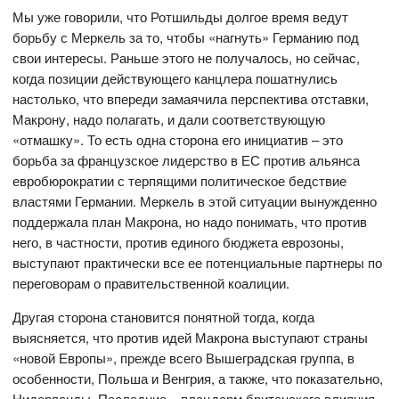
Мы уже говорили, что Ротшильды долгое время ведут
борьбу с Меркель за то, чтобы «нагнуть» Германию под
свои интересы. Раньше этого не получалось, но сейчас,
когда позиции действующего канцлера пошатнулись
настолько, что впереди замаячила перспектива отставки,
Макрону, надо полагать, и дали соответствующую
«отмашку». То есть одна сторона его инициатив – это
борьба за французское лидерство в ЕС против альянса
евробюрократии с терпящими политическое бедствие
властями Германии. Меркель в этой ситуации вынужденно
поддержала план Макрона, но надо понимать, что против
него, в частности, против единого бюджета еврозоны,
выступают практически все ее потенциальные партнеры по
переговорам о правительственной коалиции.
Другая сторона становится понятной тогда, когда
выясняется, что против идей Макрона выступают страны
«новой Европы», прежде всего Вышеградская группа, в
особенности, Польша и Венгрия, а также, что показательно,
Нидерланды. Последние – плацдарм британского влияния