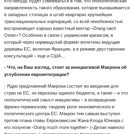
Кто-нибудь будет сомневаться в том, что геополитическая
направленность такого образования, которое вынашивается
в западных столицах и штаб-квартирах крупнейших
транснациональных корпораций, со всей неизбежностью
воспроизведет хорошо известный вектор «Drang nach
Osten»? Особенно в связи с украинским кризисом, в
который через нормандский формат вплетены ведущие
державы ЕС, включая Францию, а в режиме двусторонних
консультаций – еще и США…
- Что, на Ваш взгляд, стоит за инициативой Макрона об
углублении евроинтеграции?
- Ядро предложений Макрона состоит во введении для
стран не ЕС, но еврозоны единого бюджета, а также – и это
геополитический смысл инициативы – в возвращении
франко-германскому тандему роли экономического и
политического центра ЕС. Макрон тем самым выступил
против плана главы Еврокомиссии Жана-Клода Юнкера с
его лозунгом «Doing much more together» («Делая намного
больше вместе»), предполагающим формирование