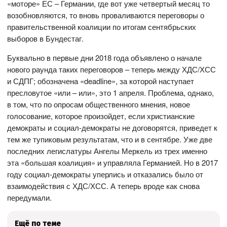
«моторе» ЕС – Германии, где вот уже четвертый месяц то
возобновляются, то вновь проваливаются переговоры о
правительственной коалиции по итогам сентябрьских
выборов в Бундестаг.
Буквально в первые дни 2018 года объявлено о начале
нового раунда таких переговоров – теперь между ХДС/ХСС
и СДПГ; обозначена «deadline», за которой наступает
пресловутое «или – или», это 1 апреля. Проблема, однако,
в том, что по опросам общественного мнения, новое
голосование, которое произойдет, если христианские
демократы и социал-демократы не договорятся, приведет к
тем же тупиковым результатам, что и в сентябре. Уже две
последних легислатуры Ангелы Меркель из трех именно
эта «большая коалиция» и управляла Германией. Но в 2017
году социал-демократы уперлись и отказались было от
взаимодействия с ХДС/ХСС. А теперь вроде как снова
передумали.
Ещё по теме