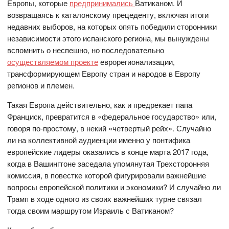
Европы, которые
предпринимались
Ватиканом. И
возвращаясь к каталонскому прецеденту, включая итоги
недавних выборов, на которых опять победили сторонники
независимости этого испанского региона, мы вынуждены
вспомнить о неспешно, но последовательно
осуществляемом проекте
еврорегионализации,
трансформирующем Европу стран и народов в Европу
регионов и племен.
Такая Европа действительно, как и предрекает папа
Франциск, превратится в «федеральное государство» или,
говоря по-простому, в некий «четвертый рейх». Случайно
ли на коллективной аудиенции именно у понтифика
европейские лидеры оказались в конце марта 2017 года,
когда в Вашингтоне заседала упомянутая Трехсторонняя
комиссия, в повестке которой фигурировали важнейшие
вопросы европейской политики и экономики? И случайно ли
Трамп в ходе одного из своих важнейших турне связал
тогда своим маршрутом Израиль с Ватиканом?