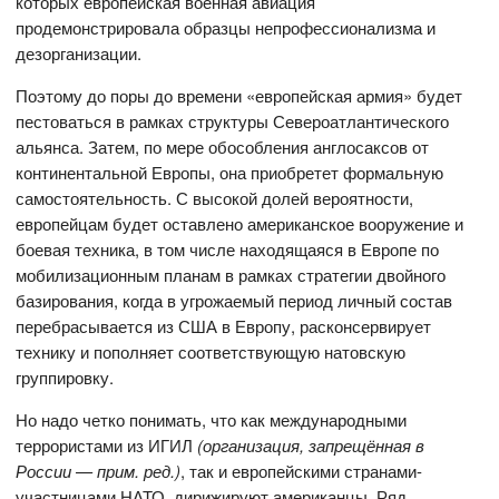
которых европейская военная авиация
продемонстрировала образцы непрофессионализма и
дезорганизации.
Поэтому до поры до времени «европейская армия» будет
пестоваться в рамках структуры Североатлантического
альянса. Затем, по мере обособления англосаксов от
континентальной Европы, она приобретет формальную
самостоятельность. С высокой долей вероятности,
европейцам будет оставлено американское вооружение и
боевая техника, в том числе находящаяся в Европе по
мобилизационным планам в рамках стратегии двойного
базирования, когда в угрожаемый период личный состав
перебрасывается из США в Европу, расконсервирует
технику и пополняет соответствующую натовскую
группировку.
Но надо четко понимать, что как международными
террористами из ИГИЛ
(организация, запрещённая в
России — прим. ред.)
, так и европейскими странами-
участницами НАТО, дирижируют американцы. Ряд