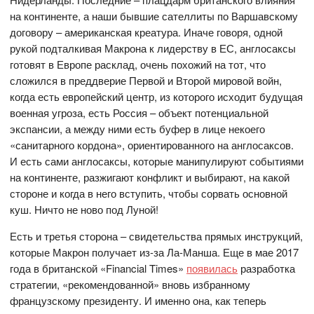
на континенте, а наши бывшие сателлиты по Варшавскому
договору – американская креатура. Иначе говоря, одной
рукой подталкивая Макрона к лидерству в ЕС, англосаксы
готовят в Европе расклад, очень похожий на тот, что
сложился в преддверие Первой и Второй мировой войн,
когда есть европейский центр, из которого исходит будущая
военная угроза, есть Россия – объект потенциальной
экспансии, а между ними есть буфер в лице некоего
«санитарного кордона», ориентированного на англосаксов.
И есть сами англосаксы, которые манипулируют событиями
на континенте, разжигают конфликт и выбирают, на какой
стороне и когда в него вступить, чтобы сорвать основной
куш. Ничто не ново под Луной!
Есть и третья сторона – свидетельства прямых инструкций,
которые Макрон получает из-за Ла-Манша. Еще в мае 2017
года в британской «Financial Times»
появилась
разработка
стратегии, «рекомендованной» вновь избранному
французскому президенту. И именно она, как теперь