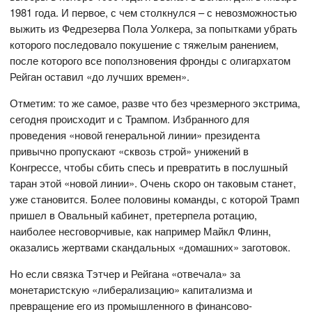
1981 года. И первое, с чем столкнулся – с невозможностью
выжить из Федрезерва Пола Уолкера, за попытками убрать
которого последовало покушение с тяжелым ранением,
после которого все поползновения фронды с олигархатом
Рейган оставил «до лучших времен».
Отметим: то же самое, разве что без чрезмерного экстрима,
сегодня происходит и с Трампом. Избранного для
проведения «новой генеральной линии» президента
привычно пропускают «сквозь строй» унижений в
Конгрессе, чтобы сбить спесь и превратить в послушный
таран этой «новой линии». Очень скоро он таковым станет,
уже становится. Более половины команды, с которой Трамп
пришел в Овальный кабинет, претерпела ротацию,
наиболее несговорчивые, как например Майкл Флинн,
оказались жертвами скандальных «домашних» заготовок.
Но если связка Тэтчер и Рейгана «отвечала» за
монетаристскую «либерализацию» капитализма и
превращение его из промышленного в финансово-