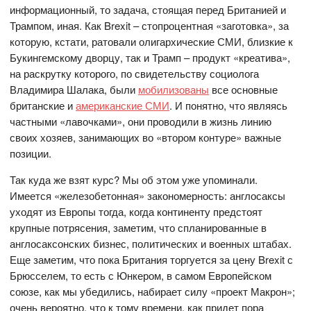
информационный, то задача, стоящая перед Британией и
Трампом, иная. Как Brexit – стопроцентная «заготовка», за
которую, кстати, ратовали олигархические СМИ, близкие к
Букингемскому дворцу, так и Трамп – продукт «креатива»,
на раскрутку которого, по свидетельству социолога
Владимира Шалака, были
мобилизованы
все основные
британские и
американские СМИ
. И понятно, что являясь
частными «лавочками», они проводили в жизнь линию
своих хозяев, занимающих во «втором контуре» важные
позиции.
Так куда же взят курс? Мы об этом уже упоминали.
Имеется «железобетонная» закономерность: англосаксы
уходят из Европы тогда, когда континенту предстоят
крупные потрясения, заметим, что спланированные в
англосаксонских бизнес, политических и военных штабах.
Еще заметим, что пока Британия торгуется за цену Brexit с
Брюсселем, то есть с Юнкером, в самом Европейском
союзе, как мы убедились, набирает силу «проект Макрон»;
очень вероятно, что к тому времени, как придет пора