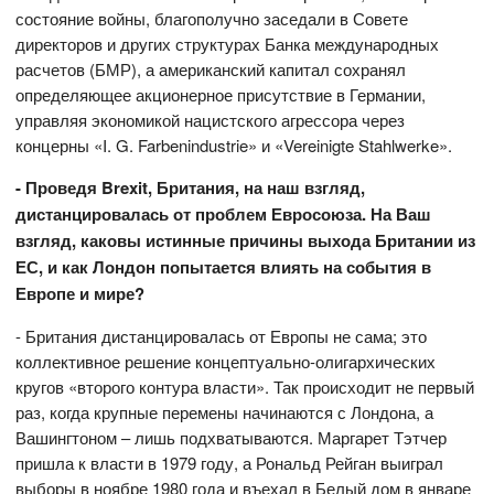
состояние войны, благополучно заседали в Совете
директоров и других структурах Банка международных
расчетов (БМР), а американский капитал сохранял
определяющее акционерное присутствие в Германии,
управляя экономикой нацистского агрессора через
концерны «I. G. Farbenindustrie» и «Vereinigte Stahlwerke».
- Проведя
Brexit, Британия, на наш взгляд,
дистанцировалась от проблем Евросоюза. На Ваш
взгляд, каковы истинные причины выхода Британии из
ЕС, и как Лондон попытается влиять на события в
Европе и мире?
- Британия дистанцировалась от Европы не сама; это
коллективное решение концептуально-олигархических
кругов «второго контура власти». Так происходит не первый
раз, когда крупные перемены начинаются с Лондона, а
Вашингтоном – лишь подхватываются. Маргарет Тэтчер
пришла к власти в 1979 году, а Рональд Рейган выиграл
выборы в ноябре 1980 года и въехал в Белый дом в январе