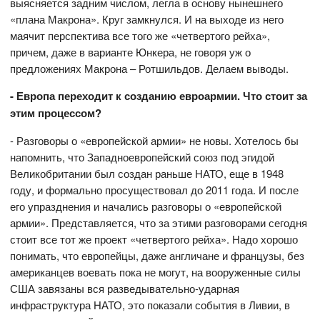
выясняется задним числом, легла в основу нынешнего
«плана Макрона». Круг замкнулся. И на выходе из него
маячит перспектива все того же «четвертого рейха»,
причем, даже в варианте Юнкера, не говоря уж о
предложениях Макрона – Ротшильдов. Делаем выводы.
- Европа переходит к созданию евроармии. Что стоит за
этим процессом?
- Разговоры о «европейской армии» не новы. Хотелось бы
напомнить, что Западноевропейский союз под эгидой
Великобритании был создан раньше НАТО, еще в 1948
году, и формально просуществовал до 2011 года. И после
его упразднения и начались разговоры о «европейской
армии». Представляется, что за этими разговорами сегодня
стоит все тот же проект «четвертого рейха». Надо хорошо
понимать, что европейцы, даже англичане и французы, без
американцев воевать пока не могут, на вооруженные силы
США завязаны вся разведывательно-ударная
инфраструктура НАТО, это показали события в Ливии, в