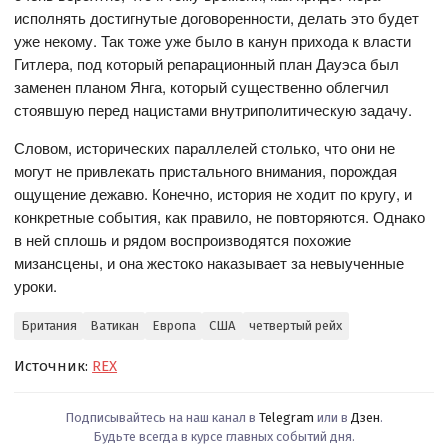
исполнять достигнутые договоренности, делать это будет
уже некому. Так тоже уже было в канун прихода к власти
Гитлера, под который репарационный план Дауэса был
заменен планом Янга, который существенно облегчил
стоявшую перед нацистами внутриполитическую задачу.
Словом, исторических параллелей столько, что они не
могут не привлекать пристального внимания, порождая
ощущение дежавю. Конечно, история не ходит по кругу, и
конкретные события, как правило, не повторяются. Однако
в ней сплошь и рядом воспроизводятся похожие
мизансцены, и она жестоко наказывает за невыученные
уроки.
Британия
Ватикан
Европа
США
четвертый рейх
Источник:
REX
Подписывайтесь на наш канал в
Telegram
или в
Дзен
.
Будьте всегда в курсе главных событий дня.