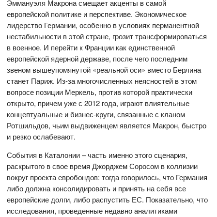
Эммануэля Макрона смещает акценты в самой
европейской политике и перспективе. Экономическое
лидерство Германии, особенно в условиях перманентной
нестабильности в этой стране, грозит трансформироваться
в военное. И перейти к Франции как единственной
европейской ядерной державе, после чего последним
звеном вышеупомянутой «реальной оси» вместо Берлина
станет Париж. Из-за многочисленных неясностей в этом
вопросе позиции Меркель, против которой практически
открыто, причем уже с 2012 года, играют влиятельные
концептуальные и бизнес-круги, связанные с кланом
Ротшильдов, чьим выдвиженцем является Макрон, быстро
и резко ослабевают.
События в Каталонии – часть именно этого сценария,
раскрытого в свое время Джорджем Соросом в коллизии
вокруг проекта евробондов: тогда говорилось, что Германия
либо должна консолидировать и принять на себя все
европейские долги, либо распустить ЕС. Показательно, что
исследования, проведенные недавно аналитиками