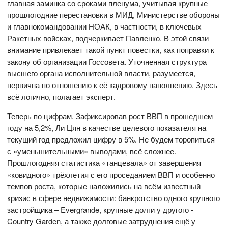
главная заминка со сроками пленума, учитывая крупные
прошлогодние перестановки в МИД, Министерстве обороны
и главнокомандовании НОАК, в частности, в ключевых
Ракетных войсках, подчеркивает Павленко. В этой связи
внимание привлекает такой пункт повестки, как поправки к
закону об организации Госсовета. Уточненная структура
высшего органа исполнительной власти, разумеется,
первична по отношению к её кадровому наполнению. Здесь
всё логично, полагает эксперт.
Теперь по цифрам. Зафиксировав рост ВВП в прошедшем
году на 5,2%, Ли Цян в качестве целевого показателя на
текущий год предложил цифру в 5%. Не будем торопиться
с «уменьшительными» выводами, всё сложнее.
Прошлогодняя статистика «танцевала» от завершения
«ковидного» трёхлетия с его проседанием ВВП и особенно
темпов роста, которые наложились на всём известный
кризис в сфере недвижимости: банкротство одного крупного
застройщика – Evergrande, крупные долги у другого -
Country Garden, а также долговые затруднения ещё у