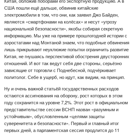
Китая, обложив поборами его экспортную продукцию. А в
США пошли ещё дальше, обвинив китайские
электромобили в том, что они, как заявил Джо Байден,
являются «смартфонами на колёсах» и несут «угрозу
национальной безопасности», якобы собирая секретную
информацию. Мы уже на примере прошлогодней истории с
аэростатами над Монтаной знаем, что подобные обвинения
лишь прикрывают неуклюжие попытки ограничить развитие
Китая, не гнушаясь перспективой обострения двусторонних
отношений. И вот так ведут себя две стороны, серьёзно
зависящие от торговли с Поднебесной, подчёркивает
политолог. Себе в ущерб, но идут, как видим, на принцип.
Ну и очень важной статьёй государственных расходов
остаются ассигнования на оборону, рост которых в этом
году сохранится на уровне 7,2%. Этот рост в официальном
представительстве сессии ВСНП назван «разумным и
устойчивым», обусловленным «целями защиты
суверенитета и безопасности». Первый и главный итог
первых дней, а парламентская сессия продлится до 11