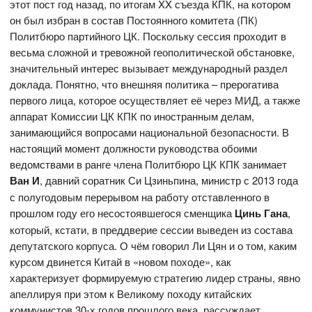
этот пост год назад, по итогам XX съезда КПК, на котором
он был избран в состав Постоянного комитета (ПК)
Политбюро партийного ЦК. Поскольку сессия проходит в
весьма сложной и тревожной геополитической обстановке,
значительный интерес вызывает международный раздел
доклада. Понятно, что внешняя политика – прерогатива
первого лица, которое осуществляет её через МИД, а также
аппарат Комиссии ЦК КПК по иностранным делам,
занимающийся вопросами национальной безопасности. В
настоящий момент должности руководства обоими
ведомствами в ранге члена Политбюро ЦК КПК занимает
Ван И
, давний соратник Си Цзиньпина, министр с 2013 года
с полугодовым перерывом на работу отставленного в
прошлом году его несостоявшегося сменщика
Цинь Гана
,
который, кстати, в преддверие сессии выведен из состава
депутатского корпуса. О чём говорил Ли Цян и о том, каким
курсом двинется Китай в «новом походе», как
характеризует формируемую стратегию лидер страны, явно
апеллируя при этом к Великому походу китайских
коммунистов 30-х годов прошлого века, рассуждает