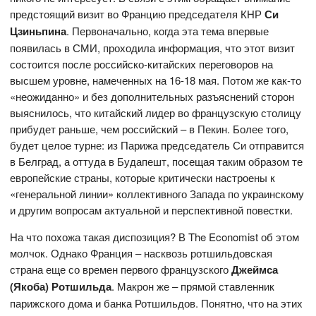
предстоящий визит во Францию председателя КНР
Си
Цзиньпина
. Первоначально, когда эта тема впервые
появилась в СМИ, проходила информация, что этот визит
состоится после российско-китайских переговоров на
высшем уровне, намеченных на 16-18 мая. Потом же как-то
«неожиданно» и без дополнительных разъяснений сторон
выяснилось, что китайский лидер во французскую столицу
прибудет раньше, чем российский – в Пекин. Более того,
будет целое турне: из Парижа председатель Си отправится
в Белград, а оттуда в Будапешт, посещая таким образом те
европейские страны, которые критически настроены к
«генеральной линии» коллективного Запада по украинскому
и другим вопросам актуальной и перспективной повестки.
На что похожа такая диспозиция? В The Economist об этом
молчок. Однако Франция – насквозь ротшильдовская
страна еще со времен первого французского
Джеймса
(Якоба) Ротшильда
. Макрон же – прямой ставленник
парижского дома и банка Ротшильдов. Понятно, что на этих