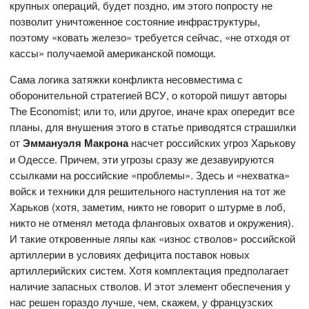
крупных операций, будет поздно, им этого попросту не
позволит уничтоженное состояние инфраструктуры,
поэтому «ковать железо» требуется сейчас, «не отходя от
кассы» получаемой американской помощи.
Сама логика затяжки конфликта несовместима с
оборонительной стратегией ВСУ, о которой пишут авторы
The Economist; или то, или другое, иначе крах опередит все
планы, для внушения этого в статье приводятся страшилки
от
Эммануэля Макрона
насчет российских угроз Харькову
и Одессе. Причем, эти угрозы сразу же дезавуируются
ссылками на российские «проблемы». Здесь и «нехватка»
войск и техники для решительного наступления на тот же
Харьков (хотя, заметим, никто не говорит о штурме в лоб,
никто не отменял метода фланговых охватов и окружения).
И такие откровенные ляпы как «износ стволов» российской
артиллерии в условиях дефицита поставок новых
артиллерийских систем. Хотя комплектация предполагает
наличие запасных стволов. И этот элемент обеспечения у
нас решен гораздо лучше, чем, скажем, у французских