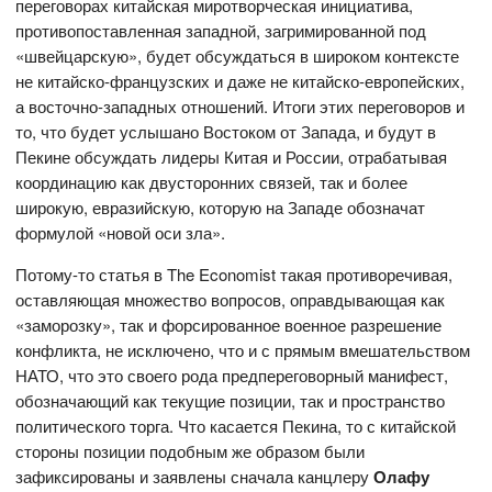
переговорах китайская миротворческая инициатива,
противопоставленная западной, загримированной под
«швейцарскую», будет обсуждаться в широком контексте
не китайско-французских и даже не китайско-европейских,
а восточно-западных отношений. Итоги этих переговоров и
то, что будет услышано Востоком от Запада, и будут в
Пекине обсуждать лидеры Китая и России, отрабатывая
координацию как двусторонних связей, так и более
широкую, евразийскую, которую на Западе обозначат
формулой «новой оси зла».
Потому-то статья в The Economist такая противоречивая,
оставляющая множество вопросов, оправдывающая как
«заморозку», так и форсированное военное разрешение
конфликта, не исключено, что и с прямым вмешательством
НАТО, что это своего рода предпереговорный манифест,
обозначающий как текущие позиции, так и пространство
политического торга. Что касается Пекина, то с китайской
стороны позиции подобным же образом были
зафиксированы и заявлены сначала канцлеру
Олафу