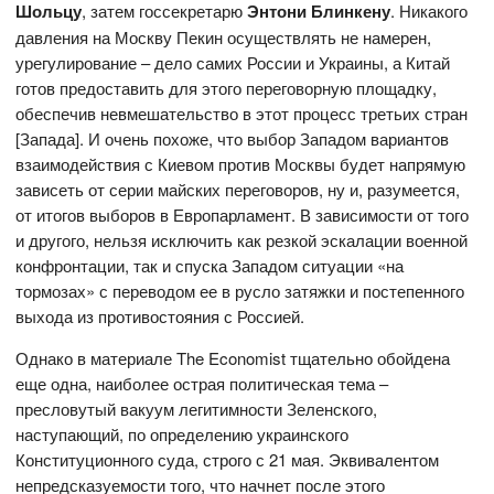
Шольцу
, затем госсекретарю
Энтони Блинкену
. Никакого
давления на Москву Пекин осуществлять не намерен,
урегулирование – дело самих России и Украины, а Китай
готов предоставить для этого переговорную площадку,
обеспечив невмешательство в этот процесс третьих стран
[Запада]. И очень похоже, что выбор Западом вариантов
взаимодействия с Киевом против Москвы будет напрямую
зависеть от серии майских переговоров, ну и, разумеется,
от итогов выборов в Европарламент. В зависимости от того
и другого, нельзя исключить как резкой эскалации военной
конфронтации, так и спуска Западом ситуации «на
тормозах» с переводом ее в русло затяжки и постепенного
выхода из противостояния с Россией.
Однако в материале The Economist тщательно обойдена
еще одна, наиболее острая политическая тема –
пресловутый вакуум легитимности Зеленского,
наступающий, по определению украинского
Конституционного суда, строго с 21 мая. Эквивалентом
непредсказуемости того, что начнет после этого