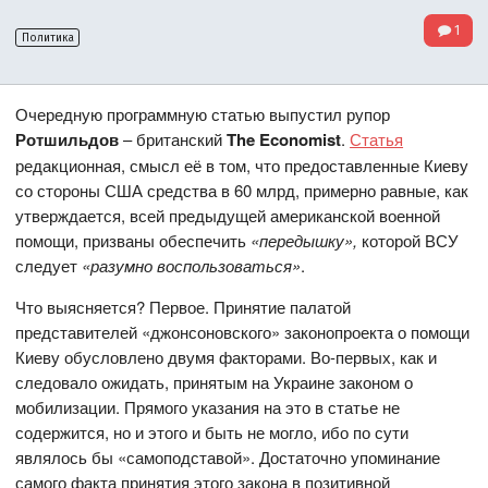
1
Политика
Очередную программную статью выпустил рупор
Ротшильдов
– британский
The Economist
.
Статья
редакционная, смысл её в том, что предоставленные Киеву
со стороны США средства в 60 млрд, примерно равные, как
утверждается, всей предыдущей американской военной
помощи, призваны обеспечить
«передышку»,
которой ВСУ
следует
«разумно воспользоваться»
.
Что выясняется? Первое. Принятие палатой
представителей «джонсоновского» законопроекта о помощи
Киеву обусловлено двумя факторами. Во-первых, как и
следовало ожидать, принятым на Украине законом о
мобилизации. Прямого указания на это в статье не
содержится, но и этого и быть не могло, ибо по сути
являлось бы «самоподставой». Достаточно упоминание
самого факта принятия этого закона в позитивной