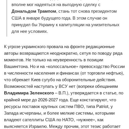
вполне мог надеяться на выгодную сделку с
Дональдом Трампом
, стань тот снова президентом
США в январе будущего года. В этом случае он
принудил бы Украину к капитуляции на унизительных
для нее условиях.
К угрозе украинского провала на фронте редакционные
авторы возвращаются неоднократно, сетуя по поводу ряда
моментов. Не только на неуверенность в позиции
Вашингтона. Но и на «колоссальное» превосходство России
в численности населения и финансах (от торговли нефтью),
что обрекает Киев сугубо на оборонительные действия.
Возможностей наступать у ВСУ нет (вопреки обещаниям
Владимира Зеленского
– В.П.), утверждается в статье, по
крайней мере до 2026-2027 года. Еще констатируют, что
ресурсы поставок крупных систем ПВО, типа Patriot, у
Запада исчерпаны, и более мелкие системы, которыми
владеют сателлиты США по НАТО, «нужнее», как
выясняется Израилю. Между прочим, этот тезис работает