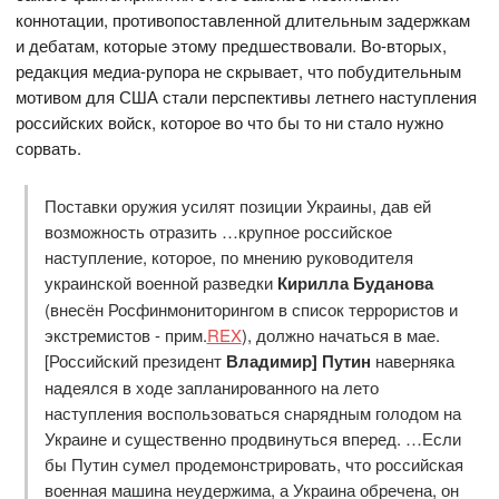
коннотации, противопоставленной длительным задержкам
и дебатам, которые этому предшествовали. Во-вторых,
редакция медиа-рупора не скрывает, что побудительным
мотивом для США стали перспективы летнего наступления
российских войск, которое во что бы то ни стало нужно
сорвать.
Поставки оружия усилят позиции Украины, дав ей
возможность отразить …крупное российское
наступление, которое, по мнению руководителя
украинской военной разведки
Кирилла Буданова
(внесён Росфинмониторингом в список террористов и
экстремистов - прим.
REX
), должно начаться в мае.
[Российский президент
Владимир] Путин
наверняка
надеялся в ходе запланированного на лето
наступления воспользоваться снарядным голодом на
Украине и существенно продвинуться вперед. …Если
бы Путин сумел продемонстрировать, что российская
военная машина неудержима, а Украина обречена, он