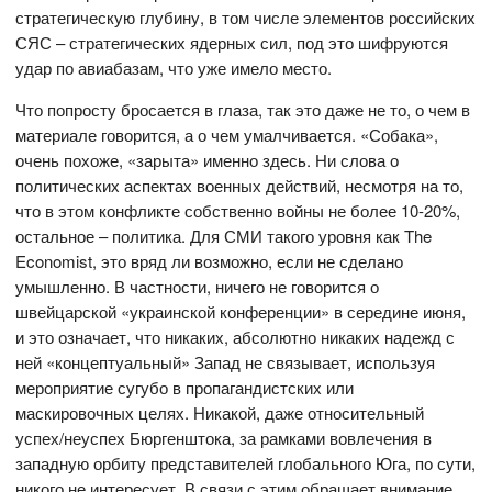
стратегическую глубину, в том числе элементов российских
СЯС – стратегических ядерных сил, под это шифруются
удар по авиабазам, что уже имело место.
Что попросту бросается в глаза, так это даже не то, о чем в
материале говорится, а о чем умалчивается. «Собака»,
очень похоже, «зарыта» именно здесь. Ни слова о
политических аспектах военных действий, несмотря на то,
что в этом конфликте собственно войны не более 10-20%,
остальное – политика. Для СМИ такого уровня как The
Economist, это вряд ли возможно, если не сделано
умышленно. В частности, ничего не говорится о
швейцарской «украинской конференции» в середине июня,
и это означает, что никаких, абсолютно никаких надежд с
ней «концептуальный» Запад не связывает, используя
мероприятие сугубо в пропагандистских или
маскировочных целях. Никакой, даже относительный
успех/неуспех Бюргенштока, за рамками вовлечения в
западную орбиту представителей глобального Юга, по сути,
никого не интересует. В связи с этим обращает внимание