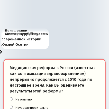
Большевики
Киевская марионетка
В России назрели
Миграционный пожар
Россия начинает
Россия зимой 1904
Русская нация вчера и
Почему правый крах в
Место Науру / Науэро в
отличаются от «Яблока»
Запада рассказала о
перемены: 15 шагов к
Европы
сбрасывать балласт
года: первые уступки во
сегодня
Варшаве не поможет её
современной истории
тем, что они -
«переобувании» хозяев
суверенной экономике
Анкориджа
внутренней политике
отношениям с Россией?
Южной Осетии
победители
Медицинская реформа в России (известная
как «оптимизация здравоохранения»)
непрерывно продолжается с 2010 года по
настоящее время. Как Вы оцениваете
результаты этой реформы?
На отлично
Неудовлетворительно