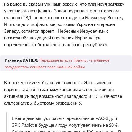
на ранее высказанную нами версию, что планируя затяжку
украинского конфликта, Запад подчиняет его интересам
главного ТВД, роль которого отводится Ближнему Востоку.
И что одним из факторов, которым Украина интересна
Западу, остаётся проект «Небесный Иерусалим» с
возможной эвакуацией населения Израиля при
определенных обстоятельствах на юг республики.
Ранее на ИА REX
:
Передавая власть Трампу, «глубинное
государство» собирает пазл большой войны
Второе, что имеет большую важность. Это – именно
вариант ставки на затяжку конфликта с подгонкой его
активизации под возможности западного ВПК. В качестве
альтернативы быстрому разрешению.
Ежегодный выпуск ракет-перехватчиков РАС-3 для
ЗРК Patriot в будущем году могут увеличить на 20%.
Сейчас их производят в количестве 500 штук в год. В