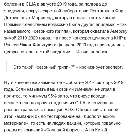
болезни в США в августе 2019 года, за полгода до
эпидемии, вокруг секретной лаборатории Пентагона в Форт-
Детрик, штат Мэриленд, которую после этого закрыли.
Прямым следствием возможно была другая эпидемия – так
называемого «сезонного гриппа», которая охватила Америку
зимой 2019-2020 годов. На пресс-конференции посла КНР в
России
Чжан Ханьхуэя
в феврале 2020 года приводились
цифры потерь от этой эпидемии – 14 тыс. человек.
"Это такой «сезонный грипп»?" – иронизирует эксперт.
Ну и конечно же знаменитое «Событие 201», октябрь 2019
года. Если называть вещи своими именами, не играя в
политес, то минимум 95% за то, что вирус ковида –
искусственного происхождения из США, и по миру он
распространялся с помощью ВОЗ. Оборотной стороной
этой кампании было тестирование на «биологическом
материале», то есть на людях вакцин, которые повально
родом из компаний «Большой фармы». А на Китай