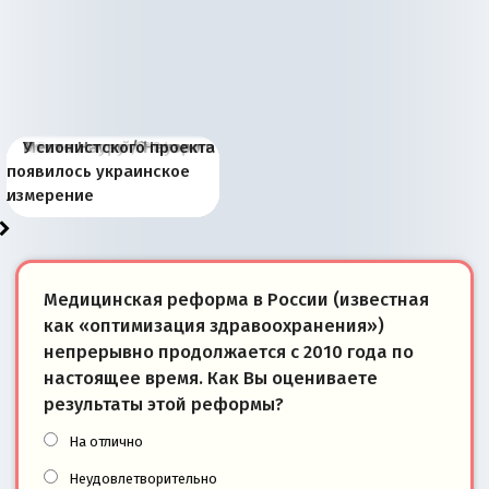
Киевская марионетка
В России назрели
Миграционный пожар
Россия начинает
Россия зимой 1904
Русская нация вчера и
Почему правый крах в
Место Науру / Науэро в
У сионистского проекта
Запада рассказала о
перемены: 15 шагов к
Европы
сбрасывать балласт
года: первые уступки во
сегодня
Варшаве не поможет её
современной истории
появилось украинское
«переобувании» хозяев
суверенной экономике
Анкориджа
внутренней политике
отношениям с Россией?
Южной Осетии
измерение
Медицинская реформа в России (известная
как «оптимизация здравоохранения»)
непрерывно продолжается с 2010 года по
настоящее время. Как Вы оцениваете
результаты этой реформы?
На отлично
Неудовлетворительно