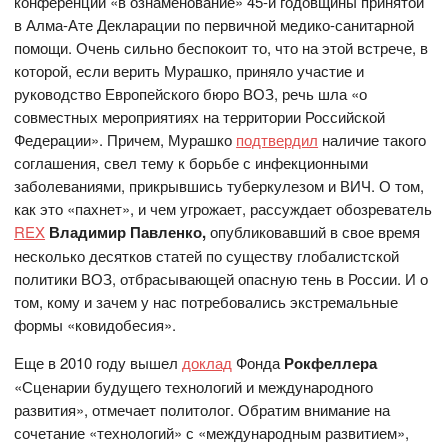
конференции «в ознаменование» 45-й годовщины принятой
в Алма-Ате Декларации по первичной медико-санитарной
помощи. Очень сильно беспокоит то, что на этой встрече, в
которой, если верить Мурашко, приняло участие и
руководство Европейского бюро ВОЗ, речь шла «о
совместных мероприятиях на территории Российской
Федерации». Причем, Мурашко
подтвердил
наличие такого
соглашения, свел тему к борьбе с инфекционными
заболеваниями, прикрывшись туберкулезом и ВИЧ. О том,
как это «пахнет», и чем угрожает, рассуждает обозреватель
REX
Владимир Павленко,
опубликовавший в свое время
несколько десятков статей по существу глобалистской
политики ВОЗ, отбрасывающей опасную тень в России. И о
том, кому и зачем у нас потребовались экстремальные
формы «ковидобесия».
Еще в 2010 году вышел
доклад
Фонда
Рокфеллера
«Сценарии будущего технологий и международного
развития», отмечает политолог. Обратим внимание на
сочетание «технологий» с «международным развитием»,