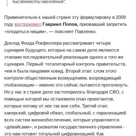
численности населения".
Применительно к нашей стране эту формулировку в 2009
году
воспроизвел
Гавриил Попов,
призвавший запретить
«плодиться нищим», — поясняет Павленко.
Доклад Фонда Рокфеллера рассматривает четыре
сценария будущего, которые на самом деле являются
этапами последовательной реализации одного и того же
сценария. Первый: тоталитарный контроль правительств,
чем и была пандемия ковид. Второй этап: слом этого
контроля общественным возмущением, возрождающий
глобализацию – именно это сейчас пытаются протолкнуть.
Но у нас в стране дело застопорилось благодаря СВО, с
помощью которой мы остановили план проектантов,
которые потому от нее так вне себя. Третий этап:
хакерский, цифровой обвал, глобальный, с парализацией
всех систем жизнеобеспечения, которые управляются
«девайсами», и развалом государственного управления -
это нам готовят тотальной цифровизацией. Как