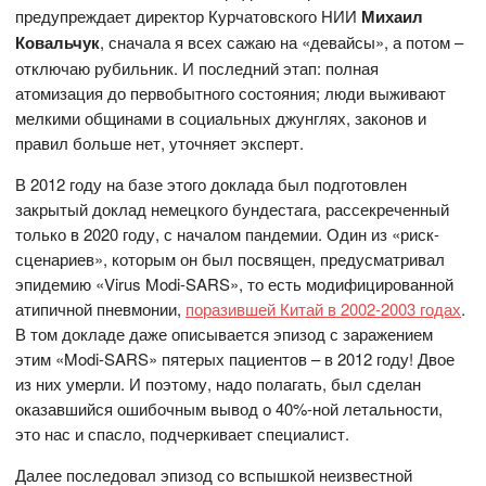
предупреждает директор Курчатовского НИИ
Михаил
Ковальчук
, сначала я всех сажаю на «девайсы», а потом –
отключаю рубильник. И последний этап: полная
атомизация до первобытного состояния; люди выживают
мелкими общинами в социальных джунглях, законов и
правил больше нет, уточняет эксперт.
В 2012 году на базе этого доклада был подготовлен
закрытый доклад немецкого бундестага, рассекреченный
только в 2020 году, с началом пандемии. Один из «риск-
сценариев», которым он был посвящен, предусматривал
эпидемию «Virus Modi-SARS», то есть модифицированной
атипичной пневмонии,
поразившей Китай в 2002-2003 годах
.
В том докладе даже описывается эпизод с заражением
этим «Modi-SARS» пятерых пациентов – в 2012 году! Двое
из них умерли. И поэтому, надо полагать, был сделан
оказавшийся ошибочным вывод о 40%-ной летальности,
это нас и спасло, подчеркивает специалист.
Далее последовал эпизод со вспышкой неизвестной