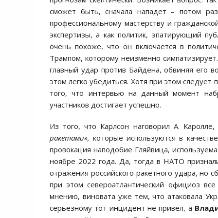
сможет быть, сначала нападет – потом раз
профессиональному мастерству и гражданской
экспертизы, а как политик, эпатирующий пуб
очень похоже, что он включается в полити
Трампом, которому неизменно симпатизирует. 
главный удар против Байдена, обвиняя его в
этом легко убедиться. Хотя при этом следует 
того, что интервью на данный момент набр
участников достигает успешно.
Из того, что Карлсон наговорил А. Каролле
ракетами»,
которые используются в качестве 
провокация наподобие Гляйвица, используемая
ноябре 2022 года. Да, тогда в НАТО признали
отражения российского ракетного удара, но сб
при этом североатлантический официоз все 
мнению, виновата уже тем, что атаковала Укр
серьезному тот инцидент не привел, а
Влад