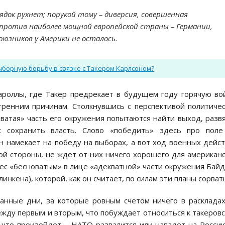
док рухнет; порукой тому – диверсия, совершенная
 против наиболее мощной европейской страны – Германии,
юзников у Америки не осталось.
борную борьбу в связке с Такером Карлсоном?
ароллы, где Такер предрекает в будущем году горячую во
тренним причинам. Столкнувшись с перспективой политиче
атая» часть его окружения попытаются найти выход, разв
х сохранить власть. Слово «победить» здесь про поле
он намекает на победу на выборах, а вот ход военных дейс
ой стороны, не ждет от них ничего хорошего для американ
овес «бесноватым» в лице «адекватной» части окружения Бай
инкена), которой, как он считает, по силам эти планы сорват
анные дни, за которые ровным счетом ничего в расклада
жду первым и вторым, что побуждает относиться к такеров
к что произойдет – НАТО развалится или нападет на Росси