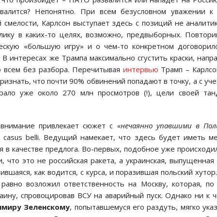
валится? Непонятно. При всем безусловном уважении к
 смелости, Карлсон выступает здесь с позиций не аналити
лику в каких-то целях, возможно, предвыборных. Повтори
ческую «большую игру» и о чем-то конкретном договорил
В интересах же Трампа максимально сгустить краски, напр
о всем без разбора. Перечитывая
интервью
Трамп – Карлсо
признать, что почти 90% обвинений попадают в точку, а с уч
ало уже около 270 млн просмотров (!), цели своей та
, внимание привлекает сюжет с
«нечаянно упавшими в По
casus belli. Ведущий намекает, что здесь будет иметь м
 в качестве предлога. Во-первых, подобное уже происходи
, что это не российская ракета, а украинская, выпущенная
ившаяся, как водится, с курса, и поразившая польский хутор
равно возложил ответственность на Москву, которая, по
аину, спровоцировав ВСУ на аварийный пуск. Однако ни к 
имиру Зеленскому
, попытавшемуся его раздуть, мягко ука