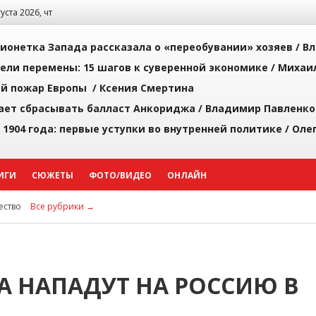
густа 2026, чт
ионетка Запада рассказала о «переобувании» хозяев /
Вл
рели перемены: 15 шагов к суверенной экономике /
Михаи
й пожар Европы /
Ксения Смертина
ает сбрасывать балласт Анкориджа /
Владимир Павленко
 1904 года: первые уступки во внутренней политике /
Оле
ИГИ
СЮЖЕТЫ
ФОТО/ВИДЕО
ОНЛАЙН
ство
Все рубрики →
А НАПАДУТ НА РОССИЮ В