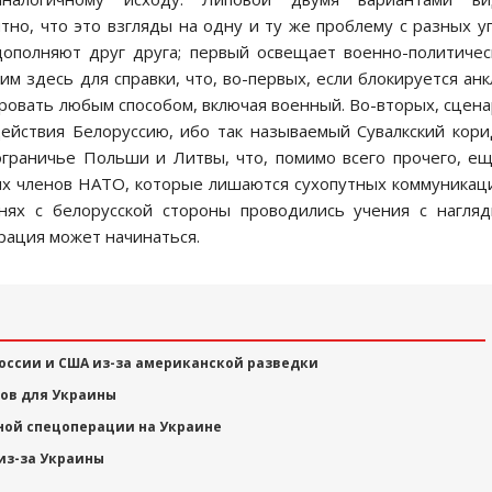
но, что это взгляды на одну и ту же проблему с разных у
дополняют друг друга; первый освещает военно-политиче
м здесь для справки, что, во-первых, если блокируется анк
овать любым способом, включая военный. Во-вторых, сцен
ействия Белоруссию, ибо так называемый Сувалкский кор
ограничье Польши и Литвы, что, помимо всего прочего, е
ких членов НАТО, которые лишаются сухопутных коммуникац
днях с белорусской стороны проводились учения с нагля
рация может начинаться.
оссии и США из-за американской разведки
ров для Украины
жной спецоперации на Украине
у из-за Украины