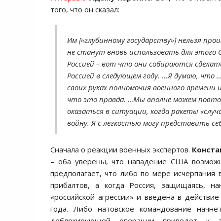
того, что он сказал:
Им [«глубинному государству»] нельзя пр
не станут вновь использовать для этого C
Россией – вот что они собираются сдела
Россией в следующем году. ...Я думаю, чт
своих руках полномочия военного времени и
что это правда. …Мы вполне можем повто
оказаться в ситуации, когда ракеты «случ
войну. Я с легкостью могу представить се
Сначала о реакции военных экспертов.
Конста
– оба уверены, что нападение США возможн
предполагает, что либо по мере исчерпания
прибалтов, а когда Россия, защищаясь, н
«российской агрессии» и введена в действие
года. Либо натовское командование начне
деблокирующей операции приведет к а