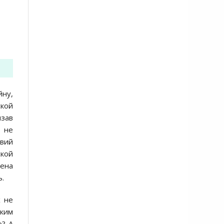
йну,
ской
язав
 не
твий
ской
дена
ь.
х не
ским
ю? А