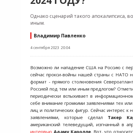
2024 ГОДУ?
Однако сценарий такого апокалипсиса, в
иным.
Владимир Павленко
4 сентября 2023 20:04
Возможно ли нападение США на Россию с пе
сейчас прокси-войны нашей страны с НАТО н
формат - прямого столкновения Североатлант
Россией под тем или иным предлогом? Отмети
периодически вспыхивает в информационном
себе внимание громкими заявлениями тех ил
лиц и политических фигур. Сейчас интерес к н
заявлениями, которые сделал
Такер Ка
американский телеведущий, изгнанный в ап
интервью
Адаму Каролле
. Вот, что относит