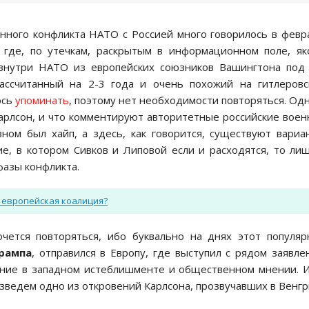
нного конфликта НАТО с Россией много говорилось в февр
где, по утечкам, раскрытым в информационном поле, я
 внутри НАТО из европейских союзников Вашингтона под
ассчитанный на 2-3 года и очень похожий на гитлеров
ось
упоминать
, поэтому нет необходимости повторяться. Од
 Карлсон, и что комментируют авторитетные российские вое
вном был хайп, а здесь, как говорится, существуют вариа
е, в котором Сивков и Липовой если и расходятся, то ли
фазы конфликта.
у европейская коалиция?
очется повторяться, ибо буквально на днях этот популя
рампа
, отправился в Европу, где выступил с рядом заявле
ание в западном истеблишменте и общественном мнении. 
изведем одно из откровений Карлсона, прозвучавших в Венгр