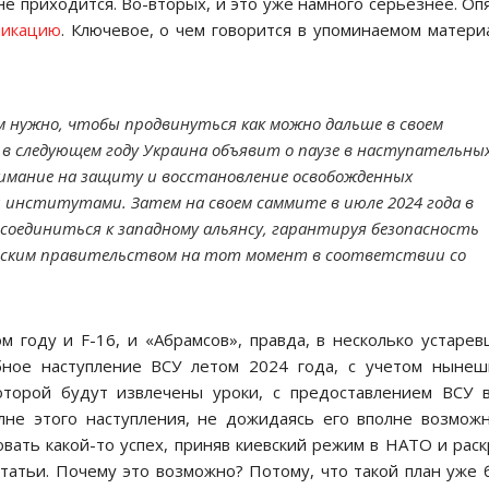
не приходится. Во-вторых, и это уже намного серьезнее. Оп
ликацию
. Ключевое, о чем говорится в упоминаемом матери
м нужно, чтобы продвинуться как можно дальше в своем
в следующем году Украина объявит о паузе в наступательны
нимание на защиту и восстановление освобожденных
институтами. Затем на своем саммите в июле 2024 года в
оединиться к западному альянсу, гарантируя безопасность
нским правительством на тот момент в соответствии со
м году и F-16, и «Абрамсов», правда, в несколько устаре
бное наступление ВСУ летом 2024 года, с учетом нынеш
оторой будут извлечены уроки, с предоставлением ВСУ 
не этого наступления, не дожидаясь его вполне возмож
вать какой-то успех, приняв киевский режим в НАТО и рас
татьи. Почему это возможно? Потому, что такой план уже 