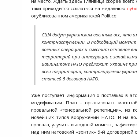
на место. Ждать здесь Гляйвица скорее всего 
таки приходится ссылаться на недавнюю
пуб
опубликованном американской Politico:
США дадут украинским военным все, что и
контрнаступлении. В подходящий момент 
военных операциях и сместит основное в
территорий при интеграции с западными 
Вашингтоне НАТО предложит Украине прис
всей территории, контролируемой украи
статьей 5 договора НАТО.
Уже поступает информация о поставках в это
модификации. План – организовать масшта
провальной «генеральной репетиции», из к
новейших типов вооружений НАТО. И на вол
провала, улучить выгодный момент, зафиксиро
над ним натовский «зонтик» 5-й договорной с