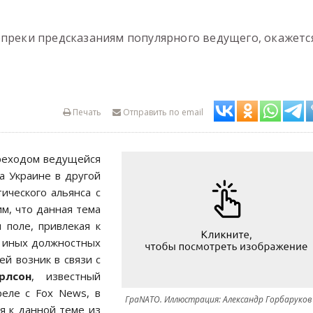
опреки предсказаниям популярного ведущего, окажетс
Печать
Отправить по email
реходом ведущейся
а Украине в другой
ического альянса с
м, что данная тема
 поле, привлекая к
и иных должностных
ей возник в связи с
рлсон
, известный
реле с Fox News, в
ГраNATO. Иллюстрация: Александр Горбаруков
ся к данной теме из