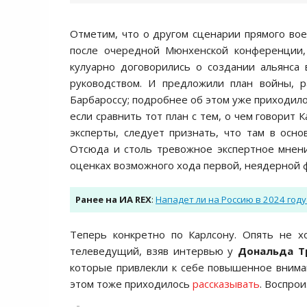
Отметим, что о другом сценарии прямого вое
после очередной Мюнхенской конференции, 
кулуарно договорились о создании альянса
руководством. И предложили план войны, р
Барбароссу; подробнее об этом уже приходил
если сравнить тот план с тем, о чем говорит
эксперты, следует признать, что там в осно
Отсюда и столь тревожное экспертное мнени
оценках возможного хода первой, неядерной 
Ранее на ИА REX
:
Нападет ли на Россию в 2024 год
Теперь конкретно по Карлсону. Опять не х
телеведущий, взяв интервью у
Дональда Т
которые привлекли к себе повышенное вним
этом тоже приходилось
рассказывать
. Воспро