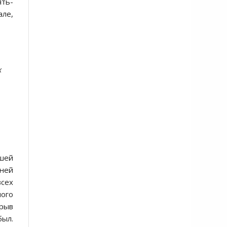
ять-
але,
х
вшей
ней
всех
ного
крыв
был.