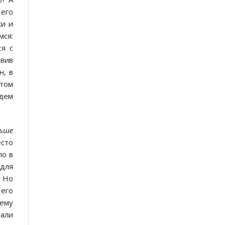
 его
ки и
мся:
ся с
авив
н, в
етом
ндем
льше
есто
ло в
 для
. Но
 его
чему
зали