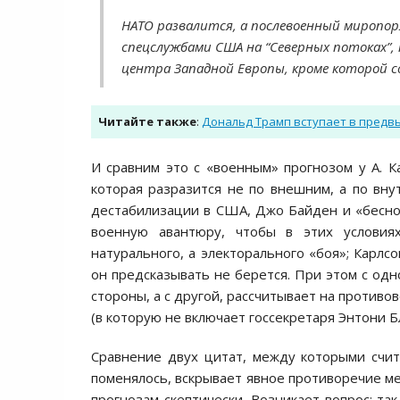
НАТО развалится, а послевоенный миропоря
спецслужбами США на “Северных потоках”,
центра Западной Европы, кроме которой со
Читайте также
:
Дональд Трамп вступает в предвы
И сравним это с «военным» прогнозом у А. К
которая разразится не по внешним, а по вну
дестабилизации в США, Джо Байден и «беснов
военную авантюру, чтобы в этих условия
натурального, а электорального «боя»; Карлс
он предсказывать не берется. При этом с одн
стороны, а с другой, рассчитывает на против
(в которую не включает госсекретаря Энтони Бл
Сравнение двух цитат, между которыми счит
поменялось, вскрывает явное противоречие ме
прогнозам скептически. Возникает вопрос: та