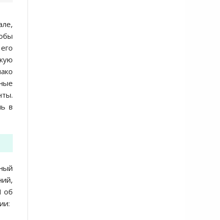
але,
кобы
 его
скую
нако
нные
нты.
шь в
рный
ний,
И об
ии: