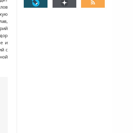
глов
скую
лав,
арий
идор
ще и
ий с
дной