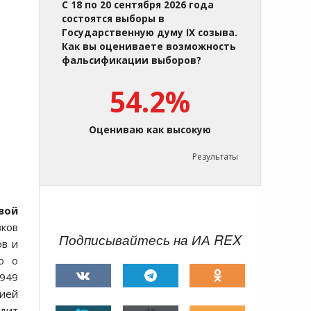
С 18 по 20 сентября 2026 года
состоятся выборы в
Государственную думу IX созыва.
Как вы оцениваете возможность
фальсификации выборов?
54.2%
Оцениваю как высокую
Результаты
вой
вков
Подписывайтесь на ИА REX
ов и
о о
1949
ией
дит