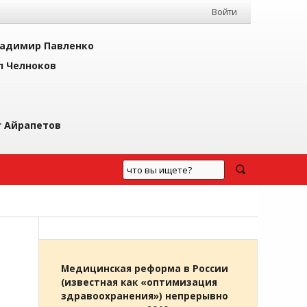
Войти
адимир Павленко
л Челноков
г Айрапетов
Медицинская реформа в России
(известная как «оптимизация
здравоохранения») непрерывно