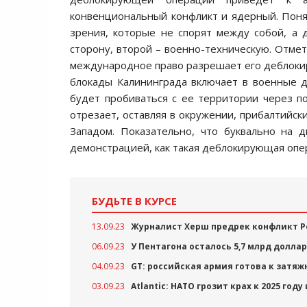
конвенциональный конфликт и ядерный. Понят
зрения, которые не спорят между собой, а 
сторону, второй – военно-техническую. Отмети
международное право разрешает его деблокир
блокады Калининграда включает в военные д
будет пробиваться с ее территории через п
отрезает, оставляя в окружении, прибалтийс
Западом. Показательно, что буквально на 
демонстрацией, как такая деблокирующая опе
БУДЬТЕ В КУРСЕ
13.09.23
Журналист Херш предрек конфликт Р
06.09.23
У Пентагона осталось 5,7 млрд долла
04.09.23
GT: российская армия готова к затя
03.09.23
Atlantic: НАТО грозит крах к 2025 год