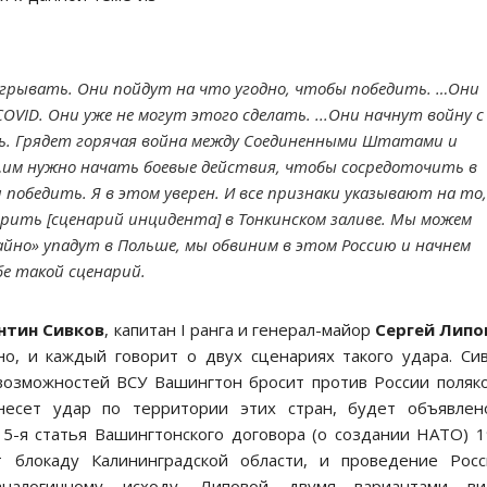
оигрывать. Они пойдут на что угодно, чтобы победить. …Они
OVID. Они уже не могут этого сделать. ...Они начнут войну с
ть. Грядет горячая война между Соединенными Штатами и
о …им нужно начать боевые действия, чтобы сосредоточить в
 победить. Я в этом уверен. И все признаки указывают на то,
рить [сценарий инцидента] в Тонкинском заливе. Мы можем
айно» упадут в Польше, мы обвиним в этом Россию и начнем
бе такой сценарий.
нтин Сивков
, капитан I ранга и генерал-майор
Сергей Липо
о, и каждый говорит о двух сценариях такого удара. Си
 возможностей ВСУ Вашингтон бросит против России поляк
анесет удар по территории этих стран, будет объявлен
 5-я статья Вашингтонского договора (о создании НАТО) 
т блокаду Калининградской области, и проведение Росс
налогичному исходу. Липовой двумя вариантами ви